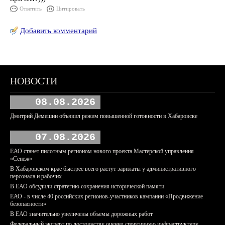
Ответить
Цитировать
Добавить комментарий
НОВОСТИ
08.08.2026
Дмитрий Демешин объявил режим повышенной готовности в Хабаровске
07.08.2026
ЕАО станет пилотным регионом нового проекта Мастерской управления
«Сенеж»
В Хабаровском крае быстрее всего растут зарплаты у административного
персонала и рабочих
В ЕАО обсудили стратегию сохранения исторической памяти
ЕАО - в числе 40 российских регионов-участников кампании «Продвижение
безопасности»
В ЕАО значительно увеличены объемы дорожных работ
Федеральный эксперт по достоинству оценил спортивную инфраструктуру