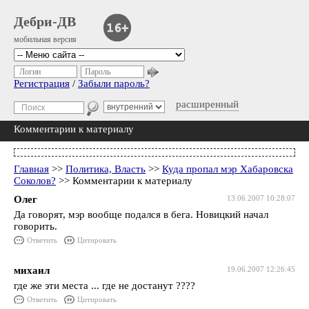
Дебри-ДВ
мобильная версия
Логин
Пароль
Регистрация
/
Забыли пароль?
расширенный
Комментарии к материалу
Главная
>>
Политика, Власть
>>
Куда пропал мэр Хабаровска
Соколов?
>> Комментарии к материалу
Олег
13.06.2007 10:28:07
Да говорят, мэр вообще подался в бега. Новицкий начал
говорить.
Ответить
Цитировать
михаил
19.06.2007 12:26:45
где же эти места ... где не достанут ????
Ответить
Цитировать