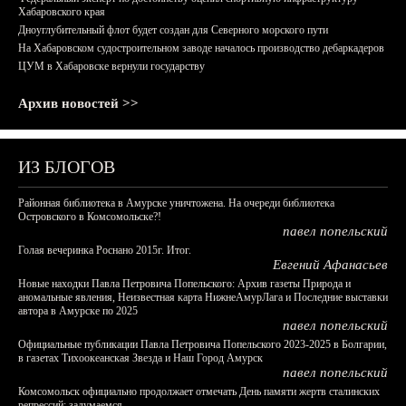
Хабаровского края
Дноуглубительный флот будет создан для Северного морского пути
На Хабаровском судостроительном заводе началось производство дебаркадеров
ЦУМ в Хабаровске вернули государству
Архив новостей >>
ИЗ БЛОГОВ
Районная библиотека в Амурске уничтожена. На очереди библиотека
Островского в Комсомольске?!
павел попельский
Голая вечеринка Роснано 2015г. Итог.
Евгений Афанасьев
Новые находки Павла Петровича Попельского: Архив газеты Природа и
аномальные явления, Неизвестная карта НижнеАмурЛага и Последние выставки
автора в Амурске по 2025
павел попельский
Официальные публикации Павла Петровича Попельского 2023-2025 в Болгарии,
в газетах Тихоокеанская Звезда и Наш Город Амурск
павел попельский
Комсомольск официально продолжает отмечать День памяти жертв сталинских
репрессий: задумаемся...