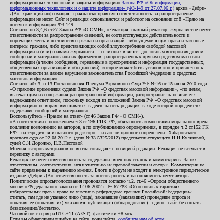
информационных технологий и защиты информации»
Закона РФ «Об информации,
информационных технологиях и о защите информации» (ФЗ-149 от 27.07.06 г.)
архив «Дебри-
ДВ», хранящий информацию, гражданско-правовую ответственность за распространение
информации не несет. Сайт и редакция основываются и работают на основании ст.8 «Право на
доступ к информации» ФЗ-149.
Согласно пп.3,4,6 ст.57 Закона РФ «О СМИ», «Редакция, главный редактор, журналист не несут
ответственности за распространение сведений, не соответствующих действительности и
порочащих честь и достоинство граждан и организаций, либо ущемляющих права и законные
интересы граждан, либо представляющих собой злоупотребление свободой массовой
информации и (или) правами журналиста: ...если они являются дословным воспроизведением
сообщений и материалов или их фрагментов, распространенных другим средством массовой
информации (а также сообщения, переданные в пресс-релизах и информация государственных,
общественных организаций и объединений), которое может быть установлено и привлечено к
ответственности за данное нарушение законодательства Российской Федерации о средствах
массовой информации».
Согласно абз.3, п.13 Постановления Пленума Верховного Суда РФ №16 от 15 июня 2010 года
«О практике применения судами Закона РФ «О средствах массовой информации», «по делам,
вытекающим из содержания распространенной информации, распространитель не является
надлежащим ответчиком, поскольку исходя из положений Закона РФ «О средствах массовой
информации» не вправе вмешиваться в деятельность редакции, в ходе которой определяется
содержание сообщений и материалов».
Воспользуйтесь «Правом на ответ» (ст.46 Закона РФ «О СМИ»).
«В соответствии с положением ч.3 ст.196 ГПК РФ, обязанность компенсации морального вреда
подлежит возложению на авторов, а по опубликованию опровержения, в порядке ч.2 ст.152 ГК
РФ - на учредителя и главного редактор», - из апелляционного определения Хабаровского
краевого суда от 22.08.2012 г. (дело №33-5325/2012) председательствующего И.И.Куликовой,
судей С.И.Дорожко, Н.В.Пестовой.
Мнения авторов материалов не всегда совпадают с позицией редакции. Редакция не вступает в
переписку с авторами.
Редакция не несет ответственность за содержание внешних ссылок и комментариев. За них
ответственны, соответственно, исключительно их правообладатели и авторы. Комментарии на
сайте приравнены к выражению мнения. Блоги и форум не входят в электронное периодическое
издание «Дебри-ДВ», ответственность за достоверность и наполняемость несут авторы.
Политические опросы/голосования проводятся согласно ч.2. ст.46 «Опросы общественного
мнения» Федерального закона от 12.06.2002 г. № 67-ФЗ «Об основных гарантиях
избирательных прав и права на участие в референдуме граждан Российской Федерации»;
считать, там где не указано: лицо (лица), заказавшее (заказавших) проведение опроса и
оплатившее (оплативших) указанную публикацию (обнародование) - едино - сайт, без оплаты -
безвозмездно/бесплатно.
Часовой пояс сервера UTC+11 (AEST), фактически +8 мск.
Если вы обнаружили ошибки на сайте, пожалуйста,
сообщите нам об этом
.