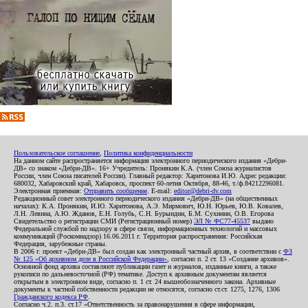
Пользовательское соглашение
,
Политика конфиденциальности
На данном сайте распространяется информация электронного периодического издания «Дебри-
ДВ» со знаком «Дебри-ДВ». 16+ Учредитель: Пронякин К.А. (член Союза журналистов
России, член Союза писателей России). Главный редактор: Харитонова И.Ю. Адрес редакции:
680032, Хабаровский край, Хабаровск, проспект 60-летия Октября, 88-46, т./ф.84212296081.
Электронная приемная:
Отправить сообщение
. E-mail:
editor@debri-dv.com
Редакционный совет электронного периодического издания «Дебри-ДВ» (на общественных
началах): К.А. Пронякин, И.Ю. Харитонова, А.Э. Мирмович, Ю.Н. Юрьев, Ю.В. Ковалев,
Л.Н. Левина, А.Ю. Жданов, Е.Н. Голубь, С.Н. Бурындин, Б.М. Сухинин, О.В. Егорова
Свидетельство о регистрации СМИ (Регистрационный номер)
ЭЛ № ФС77-45537
выдано
Федеральной службой по надзору в сфере связи, информационных технологий и массовых
коммуникаций (Роскомнадзор) 16.06.2011 г. Территория распространения: Российская
Федерация, зарубежные страны.
В 2006 г. проект «Дебри-ДВ» был создан как электронный частный архив, в соответствии с
ФЗ
№ 125 «Об архивном деле в Российской Федерации»
, согласно п. 2 ст. 13 «Создание архивов».
Основной фонд архива составляют публикации газет и журналов, изданные книги, а также
рукописи по дальневосточной (РФ) тематике. Доступ к архивным документам является
открытым в электронном виде, согласно п. 1 ст. 24 вышеобозначенного закона. Архивные
документы к частной собственности редакции не относятся, согласно ст.ст. 1275, 1276, 1306
Гражданского кодекса РФ
.
Согласно ч.2. п.3. ст.17 «Ответственность за правонарушения в сфере информации,