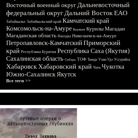
Дальневосточный
Восточный военный округ
федеральный округ
Дальний Восток
ЕАО
Камчатский край
Забайкалье
Забайкальский край
Комсомольск-на-Амуре
Магадан
Курилы
Корякия
Магаданская область
Николаевск-на-Амуре
Находка
Приморский
Петропавловск-Камчатский
край
Республика Саха (Якутия)
Республика Бурятия
Сахалинская область
ТОФ
Тында
Улан-Удэ
Уссурийск
Сибирь
Хабаровск
Хабаровский край
Чукотка
Чита
Южно-Сахалинск
Якутск
Все теги >>