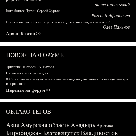
павел попельский
Кого боится Путин: Сергей Фургал
Евгений Афанасьев
Повышение платы в автобусах за проезд: кто виноват, и что делать?
Олег Паньков
Архив блогов >>
НОВОЕ НА ФОРУМЕ
Трилогия "Китобои" А. Вахова.
Охранник спит - смена идёт
80% российского медиаконтента это телевидение для пациентов психдиспансера
и наркологии.
Перейти на форум >>
ОБЛАКО ТЕГОВ
Азия
Амурская область
Анадырь
Арктика
Биробиджан
Владивосток
Благовещенск