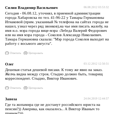
Силин Владимир Васильевич
06.08.2012 03:53:32
Сегодня - 06.08.12, уточнял, в приемной администрации
города Хабаровска по тел. 41-96-22 у Тамары Германовны
Игнаковой (прим. указанный № телефона на сайтах города не
нашел, узнал через ряд звонков),на чье имя писать жалобу, на
имя и.о. мэра города вице-мэра -Лебеда Валерий Федорович
или на имя мэра города - Соколов Александр Николаевич.
Тамара Германовна сказала: "Мэр города Соколов выходит на
работу с восьмого августа".
Ответить
Цитировать
Олег
03.12.2012 12:50:51
Дешевая статья дешевой писаки. К тому же явно на заказ.
Желчь видна между строк. Стыдно должно быть, товарищ
корреспондент. Стыдно, Виктор Иванович.
Ответить
Цитировать
Заноза
24.04.2019 12:44:57
Где та жопамира где не достанут российского юриста на
пенсии?)) Америка, как оказалось.. А Виктор Иваныч то
причем?)))