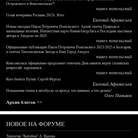
Островского в Комсомольске?!
павел попельский
Голая вечеринка Роснано 2015г. Итог.
Евгений Афанасьев
Новые находки Павла Петровича Попельского: Архив газеты Природа и
аномальные явления, Неизвестная карта НижнеАмурЛага и Последние выставки
автора в Амурске по 2025
павел попельский
Официальные публикации Павла Петровича Попельского 2023-2025 в Болгарии,
в газетах Тихоокеанская Звезда и Наш Город Амурск
павел попельский
Комсомольск официально продолжает отмечать День памяти жертв сталинских
репрессий: задумаемся...
павел попельский
Кого боится Путин: Сергей Фургал
Евгений Афанасьев
Повышение платы в автобусах за проезд: кто виноват, и что делать?
Олег Паньков
Архив блогов >>
НОВОЕ НА ФОРУМЕ
Трилогия "Китобои" А. Вахова.