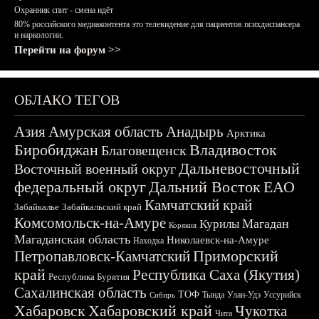
Охранник спит - смена идёт
80% российского медиаконтента это телевидение для пациентов психдиспансера
и наркологии.
Перейти на форум >>
ОБЛАКО ТЕГОВ
Азия
Амурская область
Анадырь
Арктика
Биробиджан
Владивосток
Благовещенск
Дальневосточный
Восточный военный округ
федеральный округ
Дальний Восток
ЕАО
Камчатский край
Забайкалье
Забайкальский край
Комсомольск-на-Амуре
Магадан
Курилы
Корякия
Магаданская область
Николаевск-на-Амуре
Находка
Приморский
Петропавловск-Камчатский
край
Республика Саха (Якутия)
Республика Бурятия
Сахалинская область
ТОФ
Тында
Улан-Удэ
Уссурийск
Сибирь
Хабаровск
Хабаровский край
Чукотка
Чита