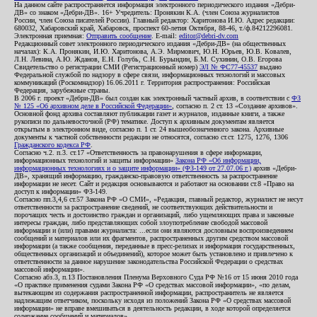
На данном сайте распространяется информация электронного периодического издания «Дебри-
ДВ» со знаком «Дебри-ДВ». 16+ Учредитель: Пронякин К.А. (член Союза журналистов
России, член Союза писателей России). Главный редактор: Харитонова И.Ю. Адрес редакции:
680032, Хабаровский край, Хабаровск, проспект 60-летия Октября, 88-46, т./ф.84212296081.
Электронная приемная:
Отправить сообщение
. E-mail:
editor@debri-dv.com
Редакционный совет электронного периодического издания «Дебри-ДВ» (на общественных
началах): К.А. Пронякин, И.Ю. Харитонова, А.Э. Мирмович, Ю.Н. Юрьев, Ю.В. Ковалев,
Л.Н. Левина, А.Ю. Жданов, Е.Н. Голубь, С.Н. Бурындин, Б.М. Сухинин, О.В. Егорова
Свидетельство о регистрации СМИ (Регистрационный номер)
ЭЛ № ФС77-45537
выдано
Федеральной службой по надзору в сфере связи, информационных технологий и массовых
коммуникаций (Роскомнадзор) 16.06.2011 г. Территория распространения: Российская
Федерация, зарубежные страны.
В 2006 г. проект «Дебри-ДВ» был создан как электронный частный архив, в соответствии с
ФЗ
№ 125 «Об архивном деле в Российской Федерации»
, согласно п. 2 ст. 13 «Создание архивов».
Основной фонд архива составляют публикации газет и журналов, изданные книги, а также
рукописи по дальневосточной (РФ) тематике. Доступ к архивным документам является
открытым в электронном виде, согласно п. 1 ст. 24 вышеобозначенного закона. Архивные
документы к частной собственности редакции не относятся, согласно ст.ст. 1275, 1276, 1306
Гражданского кодекса РФ
.
Согласно ч.2. п.3. ст.17 «Ответственность за правонарушения в сфере информации,
информационных технологий и защиты информации»
Закона РФ «Об информации,
информационных технологиях и о защите информации» (ФЗ-149 от 27.07.06 г.)
архив «Дебри-
ДВ», хранящий информацию, гражданско-правовую ответственность за распространение
информации не несет. Сайт и редакция основываются и работают на основании ст.8 «Право на
доступ к информации» ФЗ-149.
Согласно пп.3,4,6 ст.57 Закона РФ «О СМИ», «Редакция, главный редактор, журналист не несут
ответственности за распространение сведений, не соответствующих действительности и
порочащих честь и достоинство граждан и организаций, либо ущемляющих права и законные
интересы граждан, либо представляющих собой злоупотребление свободой массовой
информации и (или) правами журналиста: ...если они являются дословным воспроизведением
сообщений и материалов или их фрагментов, распространенных другим средством массовой
информации (а также сообщения, переданные в пресс-релизах и информация государственных,
общественных организаций и объединений), которое может быть установлено и привлечено к
ответственности за данное нарушение законодательства Российской Федерации о средствах
массовой информации».
Согласно абз.3, п.13 Постановления Пленума Верховного Суда РФ №16 от 15 июня 2010 года
«О практике применения судами Закона РФ «О средствах массовой информации», «по делам,
вытекающим из содержания распространенной информации, распространитель не является
надлежащим ответчиком, поскольку исходя из положений Закона РФ «О средствах массовой
информации» не вправе вмешиваться в деятельность редакции, в ходе которой определяется
содержание сообщений и материалов».