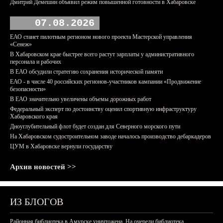
Дмитрий Демешин объявил режим повышенной готовности в Хабаровске
07.08.2026
ЕАО станет пилотным регионом нового проекта Мастерской управления
«Сенеж»
В Хабаровском крае быстрее всего растут зарплаты у административного
персонала и рабочих
В ЕАО обсудили стратегию сохранения исторической памяти
ЕАО - в числе 40 российских регионов-участников кампании «Продвижение
безопасности»
В ЕАО значительно увеличены объемы дорожных работ
Федеральный эксперт по достоинству оценил спортивную инфраструктуру
Хабаровского края
Дноуглубительный флот будет создан для Северного морского пути
На Хабаровском судостроительном заводе началось производство дебаркадеров
ЦУМ в Хабаровске вернули государству
Архив новостей >>
ИЗ БЛОГОВ
Районная библиотека в Амурске уничтожена. На очереди библиотека