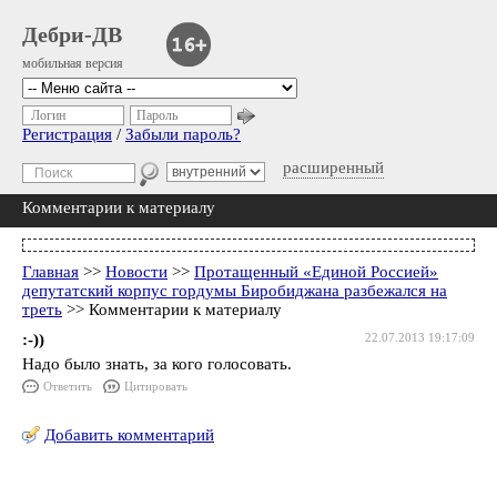
Дебри-ДВ
мобильная версия
Логин
Пароль
Регистрация
/
Забыли пароль?
расширенный
Комментарии к материалу
Главная
>>
Новости
>>
Протащенный «Единой Россией»
депутатский корпус гордумы Биробиджана разбежался на
треть
>> Комментарии к материалу
:-))
22.07.2013 19:17:09
Надо было знать, за кого голосовать.
Ответить
Цитировать
Добавить комментарий