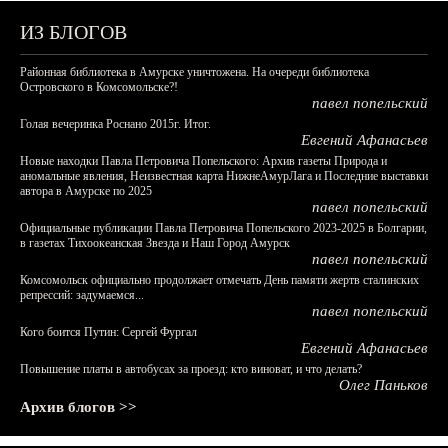
ИЗ БЛОГОВ
Районная библиотека в Амурске уничтожена. На очереди библиотека
Островского в Комсомольске?!
павел попельский
Голая вечеринка Роснано 2015г. Итог.
Евгений Афанасьев
Новые находки Павла Петровича Попельского: Архив газеты Природа и
аномальные явления, Неизвестная карта НижнеАмурЛага и Последние выставки
автора в Амурске по 2025
павел попельский
Официальные публикации Павла Петровича Попельского 2023-2025 в Болгарии,
в газетах Тихоокеанская Звезда и Наш Город Амурск
павел попельский
Комсомольск официально продолжает отмечать День памяти жертв сталинских
репрессий: задумаемся...
павел попельский
Кого боится Путин: Сергей Фургал
Евгений Афанасьев
Повышение платы в автобусах за проезд: кто виноват, и что делать?
Олег Паньков
Архив блогов >>