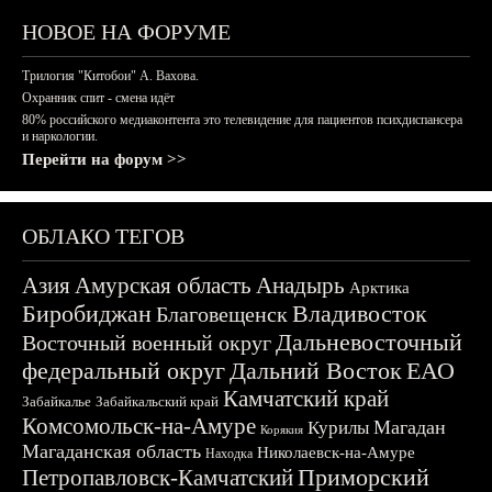
НОВОЕ НА ФОРУМЕ
Трилогия "Китобои" А. Вахова.
Охранник спит - смена идёт
80% российского медиаконтента это телевидение для пациентов психдиспансера
и наркологии.
Перейти на форум >>
ОБЛАКО ТЕГОВ
Азия
Амурская область
Анадырь
Арктика
Биробиджан
Владивосток
Благовещенск
Дальневосточный
Восточный военный округ
федеральный округ
Дальний Восток
ЕАО
Камчатский край
Забайкалье
Забайкальский край
Комсомольск-на-Амуре
Магадан
Курилы
Корякия
Магаданская область
Николаевск-на-Амуре
Находка
Приморский
Петропавловск-Камчатский