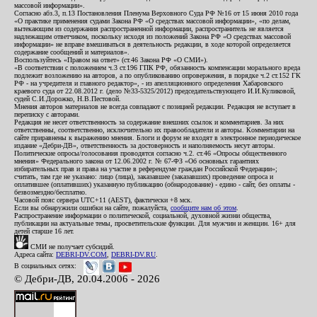
массовой информации».
Согласно абз.3, п.13 Постановления Пленума Верховного Суда РФ №16 от 15 июня 2010 года
«О практике применения судами Закона РФ «О средствах массовой информации», «по делам,
вытекающим из содержания распространенной информации, распространитель не является
надлежащим ответчиком, поскольку исходя из положений Закона РФ «О средствах массовой
информации» не вправе вмешиваться в деятельность редакции, в ходе которой определяется
содержание сообщений и материалов».
Воспользуйтесь «Правом на ответ» (ст.46 Закона РФ «О СМИ»).
«В соответствии с положением ч.3 ст.196 ГПК РФ, обязанность компенсации морального вреда
подлежит возложению на авторов, а по опубликованию опровержения, в порядке ч.2 ст.152 ГК
РФ - на учредителя и главного редактор», - из апелляционного определения Хабаровского
краевого суда от 22.08.2012 г. (дело №33-5325/2012) председательствующего И.И.Куликовой,
судей С.И.Дорожко, Н.В.Пестовой.
Мнения авторов материалов не всегда совпадают с позицией редакции. Редакция не вступает в
переписку с авторами.
Редакция не несет ответственность за содержание внешних ссылок и комментариев. За них
ответственны, соответственно, исключительно их правообладатели и авторы. Комментарии на
сайте приравнены к выражению мнения. Блоги и форум не входят в электронное периодическое
издание «Дебри-ДВ», ответственность за достоверность и наполняемость несут авторы.
Политические опросы/голосования проводятся согласно ч.2. ст.46 «Опросы общественного
мнения» Федерального закона от 12.06.2002 г. № 67-ФЗ «Об основных гарантиях
избирательных прав и права на участие в референдуме граждан Российской Федерации»;
считать, там где не указано: лицо (лица), заказавшее (заказавших) проведение опроса и
оплатившее (оплативших) указанную публикацию (обнародование) - едино - сайт, без оплаты -
безвозмездно/бесплатно.
Часовой пояс сервера UTC+11 (AEST), фактически +8 мск.
Если вы обнаружили ошибки на сайте, пожалуйста,
сообщите нам об этом
.
Распространение информации о политической, социальной, духовной жизни общества,
публикации на актуальные темы, просветительские функции. Для мужчин и женщин. 16+ для
детей старше 16 лет.
СМИ не получает субсидий.
Адреса сайта:
DEBRI-DV.COM
,
DEBRI-DV.RU
.
В социальных сетях:
© Дебри-ДВ, 20.04.2006 - 2026