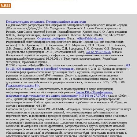
Пользовательское соглашение
,
Политика конфиденциальности
На данном сайте распространяется информация электронного периодического издания «Дебри-
ДВ» со знаком «Дебри-ДВ». 16+ Учредитель: Пронякин К.А. (член Союза журналистов
России, член Союза писателей России). Главный редактор: Харитонова И.Ю. Адрес редакции:
680032, Хабаровский край, Хабаровск, проспект 60-летия Октября, 88-46, т./ф.84212296081.
Электронная приемная:
Отправить сообщение
. E-mail:
editor@debri-dv.com
Редакционный совет электронного периодического издания «Дебри-ДВ» (на общественных
началах): К.А. Пронякин, И.Ю. Харитонова, А.Э. Мирмович, Ю.Н. Юрьев, Ю.В. Ковалев,
Л.Н. Левина, А.Ю. Жданов, Е.Н. Голубь, С.Н. Бурындин, Б.М. Сухинин, О.В. Егорова
Свидетельство о регистрации СМИ (Регистрационный номер)
ЭЛ № ФС77-45537
выдано
Федеральной службой по надзору в сфере связи, информационных технологий и массовых
коммуникаций (Роскомнадзор) 16.06.2011 г. Территория распространения: Российская
Федерация, зарубежные страны.
В 2006 г. проект «Дебри-ДВ» был создан как электронный частный архив, в соответствии с
ФЗ
№ 125 «Об архивном деле в Российской Федерации»
, согласно п. 2 ст. 13 «Создание архивов».
Основной фонд архива составляют публикации газет и журналов, изданные книги, а также
рукописи по дальневосточной (РФ) тематике. Доступ к архивным документам является
открытым в электронном виде, согласно п. 1 ст. 24 вышеобозначенного закона. Архивные
документы к частной собственности редакции не относятся, согласно ст.ст. 1275, 1276, 1306
Гражданского кодекса РФ
.
Согласно ч.2. п.3. ст.17 «Ответственность за правонарушения в сфере информации,
информационных технологий и защиты информации»
Закона РФ «Об информации,
информационных технологиях и о защите информации» (ФЗ-149 от 27.07.06 г.)
архив «Дебри-
ДВ», хранящий информацию, гражданско-правовую ответственность за распространение
информации не несет. Сайт и редакция основываются и работают на основании ст.8 «Право на
доступ к информации» ФЗ-149.
Согласно пп.3,4,6 ст.57 Закона РФ «О СМИ», «Редакция, главный редактор, журналист не несут
ответственности за распространение сведений, не соответствующих действительности и
порочащих честь и достоинство граждан и организаций, либо ущемляющих права и законные
интересы граждан, либо представляющих собой злоупотребление свободой массовой
информации и (или) правами журналиста: ...если они являются дословным воспроизведением
сообщений и материалов или их фрагментов, распространенных другим средством массовой
информации (а также сообщения, переданные в пресс-релизах и информация государственных,
общественных организаций и объединений), которое может быть установлено и привлечено к
ответственности за данное нарушение законодательства Российской Федерации о средствах