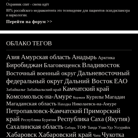
Охранник спит - смена идёт
80% российского медиаконтента это телевидение для пациентов психдиспансера
и наркологии.
Перейти на форум >>
ОБЛАКО ТЕГОВ
Азия
Амурская область
Анадырь
Арктика
Биробиджан
Владивосток
Благовещенск
Дальневосточный
Восточный военный округ
федеральный округ
Дальний Восток
ЕАО
Камчатский край
Забайкалье
Забайкальский край
Комсомольск-на-Амуре
Магадан
Курилы
Корякия
Магаданская область
Николаевск-на-Амуре
Находка
Приморский
Петропавловск-Камчатский
край
Республика Саха (Якутия)
Республика Бурятия
Сахалинская область
ТОФ
Тында
Улан-Удэ
Уссурийск
Сибирь
Хабаровск
Хабаровский край
Чукотка
Чита