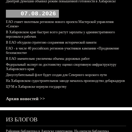
Дмитрий Демешин объявил режим повышенной готовности в Хабаровске
07.08.2026
ЕАО станет пилотным регионом нового проекта Мастерской управления
«Сенеж»
В Хабаровском крае быстрее всего растут зарплаты у административного
персонала и рабочих
В ЕАО обсудили стратегию сохранения исторической памяти
ЕАО - в числе 40 российских регионов-участников кампании «Продвижение
безопасности»
В ЕАО значительно увеличены объемы дорожных работ
Федеральный эксперт по достоинству оценил спортивную инфраструктуру
Хабаровского края
Дноуглубительный флот будет создан для Северного морского пути
На Хабаровском судостроительном заводе началось производство дебаркадеров
ЦУМ в Хабаровске вернули государству
Архив новостей >>
ИЗ БЛОГОВ
Районная библиотека в Амурске уничтожена. На очереди библиотека