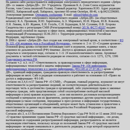
На данном сайте распространяется информация электронного периодического издания «Дебри-
ДВ» со знаком «Дебри-ДВ». 16+ Учредитель: Пронякин К.А. (член Союза журналистов
России, член Союза писателей России). Главный редактор: Харитонова И.Ю. Адрес редакции:
680032, Хабаровский край, Хабаровск, проспект 60-летия Октября, 88-46, т./ф.84212296081.
Электронная приемная:
Отправить сообщение
. E-mail:
editor@debri-dv.com
Редакционный совет электронного периодического издания «Дебри-ДВ» (на общественных
началах): К.А. Пронякин, И.Ю. Харитонова, А.Э. Мирмович, Ю.Н. Юрьев, Ю.В. Ковалев,
Л.Н. Левина, А.Ю. Жданов, Е.Н. Голубь, С.Н. Бурындин, Б.М. Сухинин, О.В. Егорова
Свидетельство о регистрации СМИ (Регистрационный номер)
ЭЛ № ФС77-45537
выдано
Федеральной службой по надзору в сфере связи, информационных технологий и массовых
коммуникаций (Роскомнадзор) 16.06.2011 г. Территория распространения: Российская
Федерация, зарубежные страны.
В 2006 г. проект «Дебри-ДВ» был создан как электронный частный архив, в соответствии с
ФЗ
№ 125 «Об архивном деле в Российской Федерации»
, согласно п. 2 ст. 13 «Создание архивов».
Основной фонд архива составляют публикации газет и журналов, изданные книги, а также
рукописи по дальневосточной (РФ) тематике. Доступ к архивным документам является
открытым в электронном виде, согласно п. 1 ст. 24 вышеобозначенного закона. Архивные
документы к частной собственности редакции не относятся, согласно ст.ст. 1275, 1276, 1306
Гражданского кодекса РФ
.
Согласно ч.2. п.3. ст.17 «Ответственность за правонарушения в сфере информации,
информационных технологий и защиты информации»
Закона РФ «Об информации,
информационных технологиях и о защите информации» (ФЗ-149 от 27.07.06 г.)
архив «Дебри-
ДВ», хранящий информацию, гражданско-правовую ответственность за распространение
информации не несет. Сайт и редакция основываются и работают на основании ст.8 «Право на
доступ к информации» ФЗ-149.
Согласно пп.3,4,6 ст.57 Закона РФ «О СМИ», «Редакция, главный редактор, журналист не несут
ответственности за распространение сведений, не соответствующих действительности и
порочащих честь и достоинство граждан и организаций, либо ущемляющих права и законные
интересы граждан, либо представляющих собой злоупотребление свободой массовой
информации и (или) правами журналиста: ...если они являются дословным воспроизведением
сообщений и материалов или их фрагментов, распространенных другим средством массовой
информации (а также сообщения, переданные в пресс-релизах и информация государственных,
общественных организаций и объединений), которое может быть установлено и привлечено к
ответственности за данное нарушение законодательства Российской Федерации о средствах
массовой информации».
Согласно абз.3, п.13 Постановления Пленума Верховного Суда РФ №16 от 15 июня 2010 года
«О практике применения судами Закона РФ «О средствах массовой информации», «по делам,
вытекающим из содержания распространенной информации, распространитель не является
надлежащим ответчиком, поскольку исходя из положений Закона РФ «О средствах массовой
информации» не вправе вмешиваться в деятельность редакции, в ходе которой определяется
содержание сообщений и материалов».