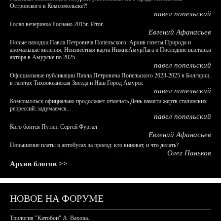
Островского в Комсомольске?!
павел попельский
Голая вечеринка Роснано 2015г. Итог.
Евгений Афанасьев
Новые находки Павла Петровича Попельского: Архив газеты Природа и
аномальные явления, Неизвестная карта НижнеАмурЛага и Последние выставки
автора в Амурске по 2025
павел попельский
Официальные публикации Павла Петровича Попельского 2023-2025 в Болгарии,
в газетах Тихоокеанская Звезда и Наш Город Амурск
павел попельский
Комсомольск официально продолжает отмечать День памяти жертв сталинских
репрессий: задумаемся...
павел попельский
Кого боится Путин: Сергей Фургал
Евгений Афанасьев
Повышение платы в автобусах за проезд: кто виноват, и что делать?
Олег Паньков
Архив блогов >>
НОВОЕ НА ФОРУМЕ
Трилогия "Китобои" А. Вахова.