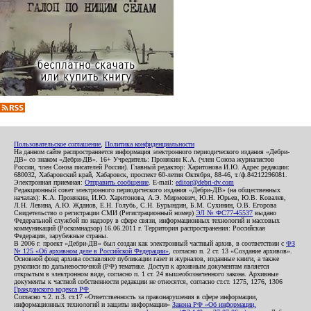
Пользовательское соглашение
,
Политика конфиденциальности
На данном сайте распространяется информация электронного периодического издания «Дебри-
ДВ» со знаком «Дебри-ДВ». 16+ Учредитель: Пронякин К.А. (член Союза журналистов
России, член Союза писателей России). Главный редактор: Харитонова И.Ю. Адрес редакции:
680032, Хабаровский край, Хабаровск, проспект 60-летия Октября, 88-46, т./ф.84212296081.
Электронная приемная:
Отправить сообщение
. E-mail:
editor@debri-dv.com
Редакционный совет электронного периодического издания «Дебри-ДВ» (на общественных
началах): К.А. Пронякин, И.Ю. Харитонова, А.Э. Мирмович, Ю.Н. Юрьев, Ю.В. Ковалев,
Л.Н. Левина, А.Ю. Жданов, Е.Н. Голубь, С.Н. Бурындин, Б.М. Сухинин, О.В. Егорова
Свидетельство о регистрации СМИ (Регистрационный номер)
ЭЛ № ФС77-45537
выдано
Федеральной службой по надзору в сфере связи, информационных технологий и массовых
коммуникаций (Роскомнадзор) 16.06.2011 г. Территория распространения: Российская
Федерация, зарубежные страны.
В 2006 г. проект «Дебри-ДВ» был создан как электронный частный архив, в соответствии с
ФЗ
№ 125 «Об архивном деле в Российской Федерации»
, согласно п. 2 ст. 13 «Создание архивов».
Основной фонд архива составляют публикации газет и журналов, изданные книги, а также
рукописи по дальневосточной (РФ) тематике. Доступ к архивным документам является
открытым в электронном виде, согласно п. 1 ст. 24 вышеобозначенного закона. Архивные
документы к частной собственности редакции не относятся, согласно ст.ст. 1275, 1276, 1306
Гражданского кодекса РФ
.
Согласно ч.2. п.3. ст.17 «Ответственность за правонарушения в сфере информации,
информационных технологий и защиты информации»
Закона РФ «Об информации,