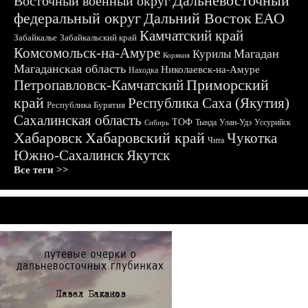
Дальневосточный
Восточный военный округ
федеральный округ
Дальний Восток
ЕАО
Камчатский край
Забайкалье
Забайкальский край
Комсомольск-на-Амуре
Магадан
Курилы
Корякия
Магаданская область
Николаевск-на-Амуре
Находка
Приморский
Петропавловск-Камчатский
край
Республика Саха (Якутия)
Республика Бурятия
Сахалинская область
ТОФ
Тында
Улан-Удэ
Уссурийск
Сибирь
Хабаровск
Хабаровский край
Чукотка
Чита
Южно-Сахалинск
Якутск
Все теги >>