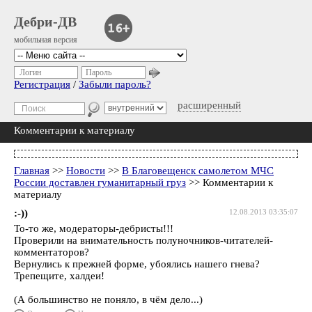
Дебри-ДВ
мобильная версия
Логин
Пароль
Регистрация
/
Забыли пароль?
расширенный
Комментарии к материалу
Главная
>>
Новости
>>
В Благовещенск самолетом МЧС
России доставлен гуманитарный груз
>> Комментарии к
материалу
:-))
12.08.2013 03:35:07
То-то же, модераторы-дебристы!!!
Проверили на внимательность полуночников-читателей-
комментаторов?
Вернулись к прежней форме, убоялись нашего гнева?
Трепещите, халдеи!
(А большинство не поняло, в чём дело...)