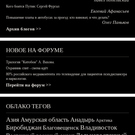
павел попельский
Кого боится Путин: Сергей Фургал
Евгений Афанасьев
Повышение платы в автобусах за проезд: кто виноват, и что делать?
Олег Паньков
Архив блогов >>
НОВОЕ НА ФОРУМЕ
Трилогия "Китобои" А. Вахова.
Охранник спит - смена идёт
80% российского медиаконтента это телевидение для пациентов психдиспансера
и наркологии.
Перейти на форум >>
ОБЛАКО ТЕГОВ
Азия
Амурская область
Анадырь
Арктика
Биробиджан
Владивосток
Благовещенск