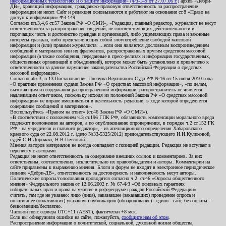
информационных технологиях и о защите информации» (ФЗ-149 от 27.07.06 г.)
архив «Дебри-
ДВ», хранящий информацию, гражданско-правовую ответственность за распространение
информации не несет. Сайт и редакция основываются и работают на основании ст.8 «Право на
доступ к информации» ФЗ-149.
Согласно пп.3,4,6 ст.57 Закона РФ «О СМИ», «Редакция, главный редактор, журналист не несут
ответственности за распространение сведений, не соответствующих действительности и
порочащих честь и достоинство граждан и организаций, либо ущемляющих права и законные
интересы граждан, либо представляющих собой злоупотребление свободой массовой
информации и (или) правами журналиста: ...если они являются дословным воспроизведением
сообщений и материалов или их фрагментов, распространенных другим средством массовой
информации (а также сообщения, переданные в пресс-релизах и информация государственных,
общественных организаций и объединений), которое может быть установлено и привлечено к
ответственности за данное нарушение законодательства Российской Федерации о средствах
массовой информации».
Согласно абз.3, п.13 Постановления Пленума Верховного Суда РФ №16 от 15 июня 2010 года
«О практике применения судами Закона РФ «О средствах массовой информации», «по делам,
вытекающим из содержания распространенной информации, распространитель не является
надлежащим ответчиком, поскольку исходя из положений Закона РФ «О средствах массовой
информации» не вправе вмешиваться в деятельность редакции, в ходе которой определяется
содержание сообщений и материалов».
Воспользуйтесь «Правом на ответ» (ст.46 Закона РФ «О СМИ»).
«В соответствии с положением ч.3 ст.196 ГПК РФ, обязанность компенсации морального вреда
подлежит возложению на авторов, а по опубликованию опровержения, в порядке ч.2 ст.152 ГК
РФ - на учредителя и главного редактор», - из апелляционного определения Хабаровского
краевого суда от 22.08.2012 г. (дело №33-5325/2012) председательствующего И.И.Куликовой,
судей С.И.Дорожко, Н.В.Пестовой.
Мнения авторов материалов не всегда совпадают с позицией редакции. Редакция не вступает в
переписку с авторами.
Редакция не несет ответственность за содержание внешних ссылок и комментариев. За них
ответственны, соответственно, исключительно их правообладатели и авторы. Комментарии на
сайте приравнены к выражению мнения. Блоги и форум не входят в электронное периодическое
издание «Дебри-ДВ», ответственность за достоверность и наполняемость несут авторы.
Политические опросы/голосования проводятся согласно ч.2. ст.46 «Опросы общественного
мнения» Федерального закона от 12.06.2002 г. № 67-ФЗ «Об основных гарантиях
избирательных прав и права на участие в референдуме граждан Российской Федерации»;
считать, там где не указано: лицо (лица), заказавшее (заказавших) проведение опроса и
оплатившее (оплативших) указанную публикацию (обнародование) - едино - сайт, без оплаты -
безвозмездно/бесплатно.
Часовой пояс сервера UTC+11 (AEST), фактически +8 мск.
Если вы обнаружили ошибки на сайте, пожалуйста,
сообщите нам об этом
.
Распространение информации о политической, социальной, духовной жизни общества,