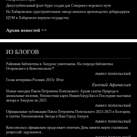
Дноуглубительный флот будет создан для Северного морского пути
На Хабаровском судостроительном заводе началось производство дебаркадеров
ЦУМ в Хабаровске вернули государству
Архив новостей >>
ИЗ БЛОГОВ
Районная библиотека в Амурске уничтожена. На очереди библиотека
Островского в Комсомольске?!
павел попельский
Голая вечеринка Роснано 2015г. Итог.
Евгений Афанасьев
Новые находки Павла Петровича Попельского: Архив газеты Природа и
аномальные явления, Неизвестная карта НижнеАмурЛага и Последние выставки
автора в Амурске по 2025
павел попельский
Официальные публикации Павла Петровича Попельского 2023-2025 в Болгарии,
в газетах Тихоокеанская Звезда и Наш Город Амурск
павел попельский
Комсомольск официально продолжает отмечать День памяти жертв сталинских
репрессий: задумаемся...