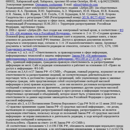
680032, Хабаровский край, Хабаровск, проспект 60-летия Октября, 88-46, т./ф.84212296081.
Электронная приемная:
Отправить сообщение
. E-mail:
editor@debri-dv.com
Редакционный совет электронного периодического издания «Дебри-ДВ» (на общественных
началах): К.А. Пронякин, И.Ю. Харитонова, А.Э. Мирмович, Ю.Н. Юрьев, Ю.В. Ковалев,
Л.Н. Левина, А.Ю. Жданов, Е.Н. Голубь, С.Н. Бурындин, Б.М. Сухинин, О.В. Егорова
Свидетельство о регистрации СМИ (Регистрационный номер)
ЭЛ № ФС77-45537
выдано
Федеральной службой по надзору в сфере связи, информационных технологий и массовых
коммуникаций (Роскомнадзор) 16.06.2011 г. Территория распространения: Российская
Федерация, зарубежные страны.
В 2006 г. проект «Дебри-ДВ» был создан как электронный частный архив, в соответствии с
ФЗ
№ 125 «Об архивном деле в Российской Федерации»
, согласно п. 2 ст. 13 «Создание архивов».
Основной фонд архива составляют публикации газет и журналов, изданные книги, а также
рукописи по дальневосточной (РФ) тематике. Доступ к архивным документам является
открытым в электронном виде, согласно п. 1 ст. 24 вышеобозначенного закона. Архивные
документы к частной собственности редакции не относятся, согласно ст.ст. 1275, 1276, 1306
Гражданского кодекса РФ
.
Согласно ч.2. п.3. ст.17 «Ответственность за правонарушения в сфере информации,
информационных технологий и защиты информации»
Закона РФ «Об информации,
информационных технологиях и о защите информации» (ФЗ-149 от 27.07.06 г.)
архив «Дебри-
ДВ», хранящий информацию, гражданско-правовую ответственность за распространение
информации не несет. Сайт и редакция основываются и работают на основании ст.8 «Право на
доступ к информации» ФЗ-149.
Согласно пп.3,4,6 ст.57 Закона РФ «О СМИ», «Редакция, главный редактор, журналист не несут
ответственности за распространение сведений, не соответствующих действительности и
порочащих честь и достоинство граждан и организаций, либо ущемляющих права и законные
интересы граждан, либо представляющих собой злоупотребление свободой массовой
информации и (или) правами журналиста: ...если они являются дословным воспроизведением
сообщений и материалов или их фрагментов, распространенных другим средством массовой
информации (а также сообщения, переданные в пресс-релизах и информация государственных,
общественных организаций и объединений), которое может быть установлено и привлечено к
ответственности за данное нарушение законодательства Российской Федерации о средствах
массовой информации».
Согласно абз.3, п.13 Постановления Пленума Верховного Суда РФ №16 от 15 июня 2010 года
«О практике применения судами Закона РФ «О средствах массовой информации», «по делам,
вытекающим из содержания распространенной информации, распространитель не является
надлежащим ответчиком, поскольку исходя из положений Закона РФ «О средствах массовой
информации» не вправе вмешиваться в деятельность редакции, в ходе которой определяется
содержание сообщений и материалов».
Воспользуйтесь «Правом на ответ» (ст.46 Закона РФ «О СМИ»).
«В соответствии с положением ч.3 ст.196 ГПК РФ, обязанность компенсации морального вреда
подлежит возложению на авторов, а по опубликованию опровержения, в порядке ч.2 ст.152 ГК