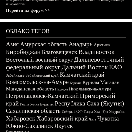
и наркологии.
Перейти на форум >>
ОБЛАКО ТЕГОВ
Азия
Амурская область
Анадырь
Арктика
Биробиджан
Владивосток
Благовещенск
Дальневосточный
Восточный военный округ
федеральный округ
Дальний Восток
ЕАО
Камчатский край
Забайкалье
Забайкальский край
Комсомольск-на-Амуре
Магадан
Курилы
Корякия
Магаданская область
Николаевск-на-Амуре
Находка
Приморский
Петропавловск-Камчатский
край
Республика Саха (Якутия)
Республика Бурятия
Сахалинская область
ТОФ
Тында
Улан-Удэ
Уссурийск
Сибирь
Хабаровск
Хабаровский край
Чукотка
Чита
Южно-Сахалинск
Якутск