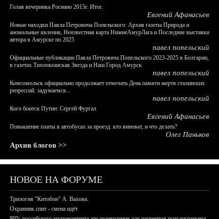
Голая вечеринка Роснано 2015г. Итог.
Евгений Афанасьев
Новые находки Павла Петровича Попельского: Архив газеты Природа и
аномальные явления, Неизвестная карта НижнеАмурЛага и Последние выставки
автора в Амурске по 2025
павел попельский
Официальные публикации Павла Петровича Попельского 2023-2025 в Болгарии,
в газетах Тихоокеанская Звезда и Наш Город Амурск
павел попельский
Комсомольск официально продолжает отмечать День памяти жертв сталинских
репрессий: задумаемся...
павел попельский
Кого боится Путин: Сергей Фургал
Евгений Афанасьев
Повышение платы в автобусах за проезд: кто виноват, и что делать?
Олег Паньков
Архив блогов >>
НОВОЕ НА ФОРУМЕ
Трилогия "Китобои" А. Вахова.
Охранник спит - смена идёт
80% российского медиаконтента это телевидение для пациентов психдиспансера