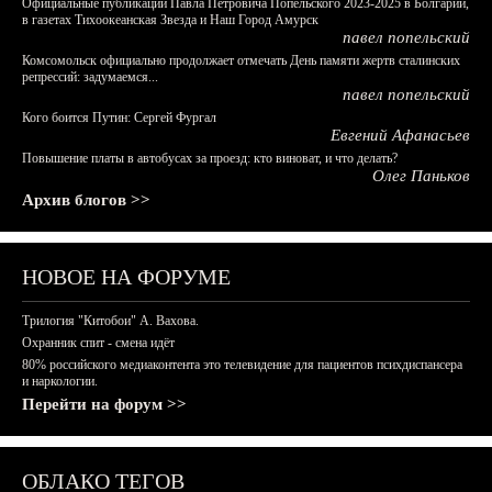
Официальные публикации Павла Петровича Попельского 2023-2025 в Болгарии,
в газетах Тихоокеанская Звезда и Наш Город Амурск
павел попельский
Комсомольск официально продолжает отмечать День памяти жертв сталинских
репрессий: задумаемся...
павел попельский
Кого боится Путин: Сергей Фургал
Евгений Афанасьев
Повышение платы в автобусах за проезд: кто виноват, и что делать?
Олег Паньков
Архив блогов >>
НОВОЕ НА ФОРУМЕ
Трилогия "Китобои" А. Вахова.
Охранник спит - смена идёт
80% российского медиаконтента это телевидение для пациентов психдиспансера
и наркологии.
Перейти на форум >>
ОБЛАКО ТЕГОВ