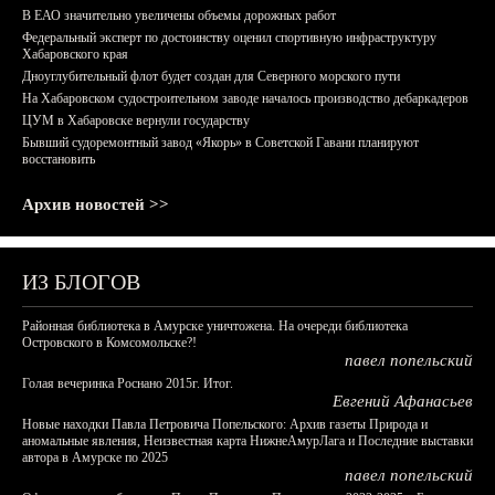
В ЕАО значительно увеличены объемы дорожных работ
Федеральный эксперт по достоинству оценил спортивную инфраструктуру
Хабаровского края
Дноуглубительный флот будет создан для Северного морского пути
На Хабаровском судостроительном заводе началось производство дебаркадеров
ЦУМ в Хабаровске вернули государству
Бывший судоремонтный завод «Якорь» в Советской Гавани планируют
восстановить
Архив новостей >>
ИЗ БЛОГОВ
Районная библиотека в Амурске уничтожена. На очереди библиотека
Островского в Комсомольске?!
павел попельский
Голая вечеринка Роснано 2015г. Итог.
Евгений Афанасьев
Новые находки Павла Петровича Попельского: Архив газеты Природа и
аномальные явления, Неизвестная карта НижнеАмурЛага и Последние выставки
автора в Амурске по 2025
павел попельский