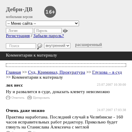
Дебри-ДВ
мобильная версия
Логин
Пароль
Регистрация
/
Забыли пароль?
расширенный
Комментарии к материалу
Главная
>>
Суд, Криминал, Прокуратура
>>
Глухова – в суд
>> Комментарии к материалу
лох несс
23.07.2007 10:30:00
Ну и развалится в суде, доказать клевету невозможно
Ответить
Цитировать
Очень даже можно
24.07.2007 17:03:38
Практика наработана. Последний случай в Челябинске - 160
часов исправительных работ редактору. Прикольно будет
глянуть на Станислава Алексеича с метлой