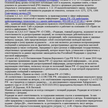
Основной фонд архива составляют публикации газет и журналов, изданные книги, а также
рукописи по дальневосточной (РФ) тематике. Доступ к архивным документам является
открытым в электронном виде, согласно п. 1 ст. 24 вышеобозначенного закона. Архивные
документы к частной собственности редакции не относятся, согласно ст.ст. 1275, 1276, 1306
Гражданского кодекса РФ
.
Согласно ч.2. п.3. ст.17 «Ответственность за правонарушения в сфере информации,
информационных технологий и защиты информации»
Закона РФ «Об информации,
информационных технологиях и о защите информации» (ФЗ-149 от 27.07.06 г.)
архив «Дебри-
ДВ», хранящий информацию, гражданско-правовую ответственность за распространение
информации не несет. Сайт и редакция основываются и работают на основании ст.8 «Право на
доступ к информации» ФЗ-149.
Согласно пп.3,4,6 ст.57 Закона РФ «О СМИ», «Редакция, главный редактор, журналист не несут
ответственности за распространение сведений, не соответствующих действительности и
порочащих честь и достоинство граждан и организаций, либо ущемляющих права и законные
интересы граждан, либо представляющих собой злоупотребление свободой массовой
информации и (или) правами журналиста: ...если они являются дословным воспроизведением
сообщений и материалов или их фрагментов, распространенных другим средством массовой
информации (а также сообщения, переданные в пресс-релизах и информация государственных,
общественных организаций и объединений), которое может быть установлено и привлечено к
ответственности за данное нарушение законодательства Российской Федерации о средствах
массовой информации».
Согласно абз.3, п.13 Постановления Пленума Верховного Суда РФ №16 от 15 июня 2010 года
«О практике применения судами Закона РФ «О средствах массовой информации», «по делам,
вытекающим из содержания распространенной информации, распространитель не является
надлежащим ответчиком, поскольку исходя из положений Закона РФ «О средствах массовой
информации» не вправе вмешиваться в деятельность редакции, в ходе которой определяется
содержание сообщений и материалов».
Воспользуйтесь «Правом на ответ» (ст.46 Закона РФ «О СМИ»).
«В соответствии с положением ч.3 ст.196 ГПК РФ, обязанность компенсации морального вреда
подлежит возложению на авторов, а по опубликованию опровержения, в порядке ч.2 ст.152 ГК
РФ - на учредителя и главного редактор», - из апелляционного определения Хабаровского
краевого суда от 22.08.2012 г. (дело №33-5325/2012) председательствующего И.И.Куликовой,
судей С.И.Дорожко, Н.В.Пестовой.
Мнения авторов материалов не всегда совпадают с позицией редакции. Редакция не вступает в
переписку с авторами.
Редакция не несет ответственность за содержание внешних ссылок и комментариев. За них
ответственны, соответственно, исключительно их правообладатели и авторы. Комментарии на
сайте приравнены к выражению мнения. Блоги и форум не входят в электронное периодическое
издание «Дебри-ДВ», ответственность за достоверность и наполняемость несут авторы.
Политические опросы/голосования проводятся согласно ч.2. ст.46 «Опросы общественного