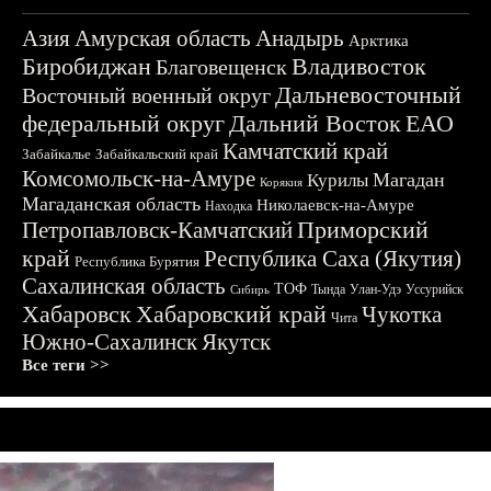
Азия
Амурская область
Анадырь
Арктика
Биробиджан
Владивосток
Благовещенск
Дальневосточный
Восточный военный округ
федеральный округ
Дальний Восток
ЕАО
Камчатский край
Забайкалье
Забайкальский край
Комсомольск-на-Амуре
Магадан
Курилы
Корякия
Магаданская область
Николаевск-на-Амуре
Находка
Приморский
Петропавловск-Камчатский
край
Республика Саха (Якутия)
Республика Бурятия
Сахалинская область
ТОФ
Тында
Улан-Удэ
Уссурийск
Сибирь
Хабаровск
Хабаровский край
Чукотка
Чита
Южно-Сахалинск
Якутск
Все теги >>