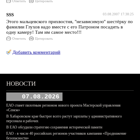
Ответить
Цитировать
SSS
03.08.2007 17:38:25
Этого мальцевского прихвостня, "независимую" шестёрку по
фамилии Глухов надо вместе с его Патроном посадить в
одну камеру! Там им самое место!!!
Ответить
Цитировать
Добавить комментарий
НОВОСТИ
07.08.2026
ЕАО станет пилотным регионом нового проекта Мастерской управления
«Сенеж»
В Хабаровском крае быстрее всего растут зарплаты у административного
персонала и рабочих
В ЕАО обсудили стратегию сохранения исторической памяти
ЕАО - в числе 40 российских регионов-участников кампании «Продвижение
безопасности»