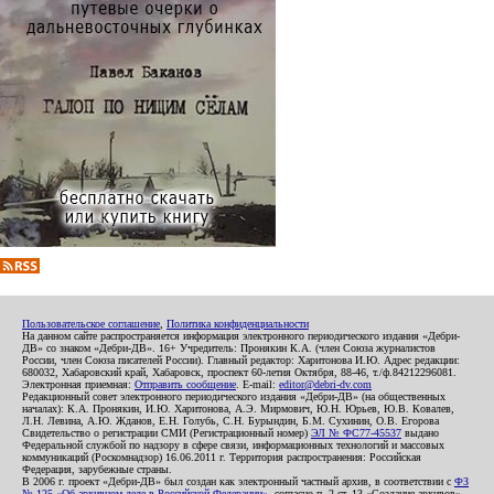
Пользовательское соглашение
,
Политика конфиденциальности
На данном сайте распространяется информация электронного периодического издания «Дебри-
ДВ» со знаком «Дебри-ДВ». 16+ Учредитель: Пронякин К.А. (член Союза журналистов
России, член Союза писателей России). Главный редактор: Харитонова И.Ю. Адрес редакции:
680032, Хабаровский край, Хабаровск, проспект 60-летия Октября, 88-46, т./ф.84212296081.
Электронная приемная:
Отправить сообщение
. E-mail:
editor@debri-dv.com
Редакционный совет электронного периодического издания «Дебри-ДВ» (на общественных
началах): К.А. Пронякин, И.Ю. Харитонова, А.Э. Мирмович, Ю.Н. Юрьев, Ю.В. Ковалев,
Л.Н. Левина, А.Ю. Жданов, Е.Н. Голубь, С.Н. Бурындин, Б.М. Сухинин, О.В. Егорова
Свидетельство о регистрации СМИ (Регистрационный номер)
ЭЛ № ФС77-45537
выдано
Федеральной службой по надзору в сфере связи, информационных технологий и массовых
коммуникаций (Роскомнадзор) 16.06.2011 г. Территория распространения: Российская
Федерация, зарубежные страны.
В 2006 г. проект «Дебри-ДВ» был создан как электронный частный архив, в соответствии с
ФЗ
№ 125 «Об архивном деле в Российской Федерации»
, согласно п. 2 ст. 13 «Создание архивов».