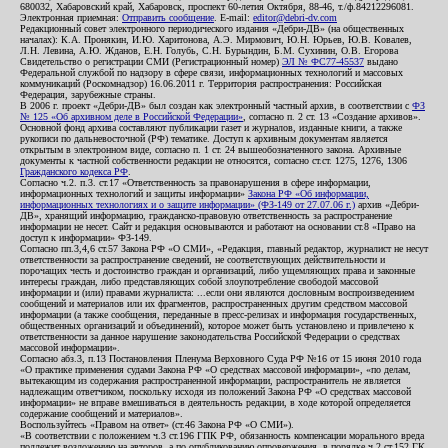
680032, Хабаровский край, Хабаровск, проспект 60-летия Октября, 88-46, т./ф.84212296081.
Электронная приемная:
Отправить сообщение
. E-mail:
editor@debri-dv.com
Редакционный совет электронного периодического издания «Дебри-ДВ» (на общественных
началах): К.А. Пронякин, И.Ю. Харитонова, А.Э. Мирмович, Ю.Н. Юрьев, Ю.В. Ковалев,
Л.Н. Левина, А.Ю. Жданов, Е.Н. Голубь, С.Н. Бурындин, Б.М. Сухинин, О.В. Егорова
Свидетельство о регистрации СМИ (Регистрационный номер)
ЭЛ № ФС77-45537
выдано
Федеральной службой по надзору в сфере связи, информационных технологий и массовых
коммуникаций (Роскомнадзор) 16.06.2011 г. Территория распространения: Российская
Федерация, зарубежные страны.
В 2006 г. проект «Дебри-ДВ» был создан как электронный частный архив, в соответствии с
ФЗ
№ 125 «Об архивном деле в Российской Федерации»
, согласно п. 2 ст. 13 «Создание архивов».
Основной фонд архива составляют публикации газет и журналов, изданные книги, а также
рукописи по дальневосточной (РФ) тематике. Доступ к архивным документам является
открытым в электронном виде, согласно п. 1 ст. 24 вышеобозначенного закона. Архивные
документы к частной собственности редакции не относятся, согласно ст.ст. 1275, 1276, 1306
Гражданского кодекса РФ
.
Согласно ч.2. п.3. ст.17 «Ответственность за правонарушения в сфере информации,
информационных технологий и защиты информации»
Закона РФ «Об информации,
информационных технологиях и о защите информации» (ФЗ-149 от 27.07.06 г.)
архив «Дебри-
ДВ», хранящий информацию, гражданско-правовую ответственность за распространение
информации не несет. Сайт и редакция основываются и работают на основании ст.8 «Право на
доступ к информации» ФЗ-149.
Согласно пп.3,4,6 ст.57 Закона РФ «О СМИ», «Редакция, главный редактор, журналист не несут
ответственности за распространение сведений, не соответствующих действительности и
порочащих честь и достоинство граждан и организаций, либо ущемляющих права и законные
интересы граждан, либо представляющих собой злоупотребление свободой массовой
информации и (или) правами журналиста: ...если они являются дословным воспроизведением
сообщений и материалов или их фрагментов, распространенных другим средством массовой
информации (а также сообщения, переданные в пресс-релизах и информация государственных,
общественных организаций и объединений), которое может быть установлено и привлечено к
ответственности за данное нарушение законодательства Российской Федерации о средствах
массовой информации».
Согласно абз.3, п.13 Постановления Пленума Верховного Суда РФ №16 от 15 июня 2010 года
«О практике применения судами Закона РФ «О средствах массовой информации», «по делам,
вытекающим из содержания распространенной информации, распространитель не является
надлежащим ответчиком, поскольку исходя из положений Закона РФ «О средствах массовой
информации» не вправе вмешиваться в деятельность редакции, в ходе которой определяется
содержание сообщений и материалов».
Воспользуйтесь «Правом на ответ» (ст.46 Закона РФ «О СМИ»).
«В соответствии с положением ч.3 ст.196 ГПК РФ, обязанность компенсации морального вреда
подлежит возложению на авторов, а по опубликованию опровержения, в порядке ч.2 ст.152 ГК