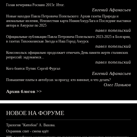
Голая вечеринка Роснано 2015г. Итог.
Евгений Афанасьев
Новые находки Павла Петровича Попельского: Архив газеты Природа и
аномальные явления, Неизвестная карта НижнеАмурЛага и Последние выставки
автора в Амурске по 2025
павел попельский
Официальные публикации Павла Петровича Попельского 2023-2025 в Болгарии,
в газетах Тихоокеанская Звезда и Наш Город Амурск
павел попельский
Комсомольск официально продолжает отмечать День памяти жертв сталинских
репрессий: задумаемся...
павел попельский
Кого боится Путин: Сергей Фургал
Евгений Афанасьев
Повышение платы в автобусах за проезд: кто виноват, и что делать?
Олег Паньков
Архив блогов >>
НОВОЕ НА ФОРУМЕ
Трилогия "Китобои" А. Вахова.
Охранник спит - смена идёт