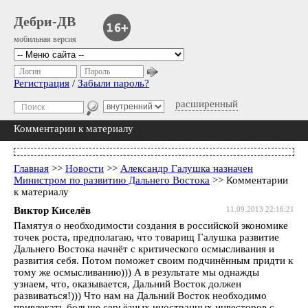
Дебри-ДВ
мобильная версия
Логин
Пароль
Регистрация
/
Забыли пароль?
расширенный
Комментарии к материалу
Главная
>>
Новости
>>
Александр Галушка назначен
Министром по развитию Дальнего Востока
>> Комментарии
к материалу
Виктор Киселёв
11.09.2013 22:16:21
Памятуя о необходимости создания в российской экономике
точек роста, предполагаю, что товарищ Галушка развитие
Дальнего Востока начнёт с критического осмысливания и
развития себя. Потом поможет своим подчинённым придти к
тому же осмысливанию))) А в результате мы однажды
узнаем, что, оказывается, Дальний Восток должен
развиваться!))) Что нам на Дальний Восток необходимо
привлекать больше серьёзных иностранных инвесторов с