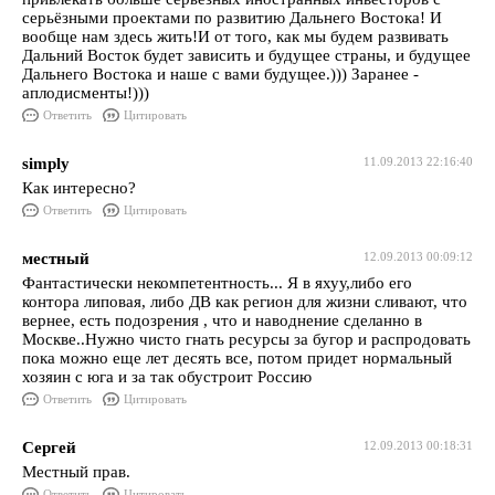
серьёзными проектами по развитию Дальнего Востока! И
вообще нам здесь жить!И от того, как мы будем развивать
Дальний Восток будет зависить и будущее страны, и будущее
Дальнего Востока и наше с вами будущее.))) Заранее -
аплодисменты!)))
Ответить
Цитировать
simply
11.09.2013 22:16:40
Как интересно?
Ответить
Цитировать
местный
12.09.2013 00:09:12
Фантастически некомпетентность... Я в яхуу,либо его
контора липовая, либо ДВ как регион для жизни сливают, что
вернее, есть подозрения , что и наводнение сделанно в
Москве..Нужно чисто гнать ресурсы за бугор и распродовать
пока можно еще лет десять все, потом придет нормальный
хозяин с юга и за так обустроит Россию
Ответить
Цитировать
Сергей
12.09.2013 00:18:31
Местный прав.
Ответить
Цитировать