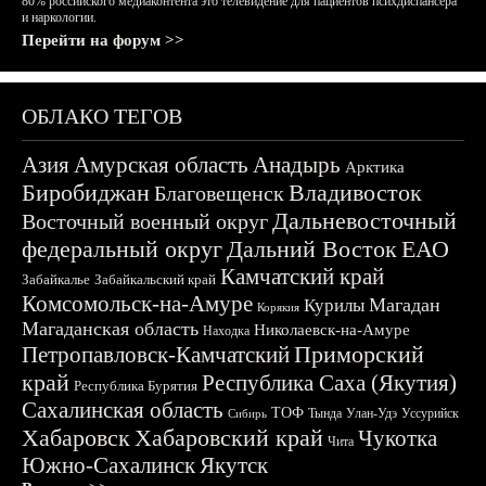
80% российского медиаконтента это телевидение для пациентов психдиспансера
и наркологии.
Перейти на форум >>
ОБЛАКО ТЕГОВ
Азия
Амурская область
Анадырь
Арктика
Биробиджан
Владивосток
Благовещенск
Дальневосточный
Восточный военный округ
федеральный округ
Дальний Восток
ЕАО
Камчатский край
Забайкалье
Забайкальский край
Комсомольск-на-Амуре
Магадан
Курилы
Корякия
Магаданская область
Николаевск-на-Амуре
Находка
Приморский
Петропавловск-Камчатский
край
Республика Саха (Якутия)
Республика Бурятия
Сахалинская область
ТОФ
Тында
Улан-Удэ
Уссурийск
Сибирь
Хабаровск
Хабаровский край
Чукотка
Чита
Южно-Сахалинск
Якутск