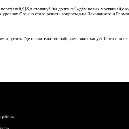
х портфелей,$$$,в столицу!!!на долго ли?ждём новых москвичей,с 
ех уровнях.Сложно стало решать вопросы,а на Чехонацкого и Громову
яет другого. Где правительство набирает таких хапуг? И это при и
и рабочих
ности»