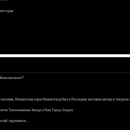
кого края
 Комсомольске?!
 явления, Неизвестная карта НижнеАмурЛага и Последние выставки автора в Амурске 
азетах Тихоокеанская Звезда и Наш Город Амурск
сий: задумаемся...