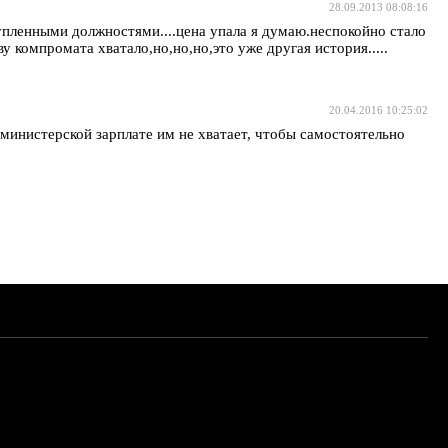
28.09.2013 08:08:16
купленными должностями....цена упала я думаю.неспокойно стало
 компромата хватало,но,но,но,это уже другая история.....
20.04.2016 10:25:02
х министерской зарплате им не хватает, чтобы самостоятельно