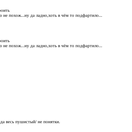
роить
не похож...ну да ладно,хоть в чём то подфартило...
роить
не похож...ну да ладно,хоть в чём то подфартило...
да весь пушистый/ не понятки.