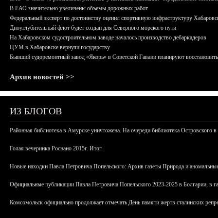
В ЕАО значительно увеличены объемы дорожных работ
Федеральный эксперт по достоинству оценил спортивную инфраструктуру Хабаровс
Дноуглубительный флот будет создан для Северного морского пути
На Хабаровском судостроительном заводе началось производство дебаркадеров
ЦУМ в Хабаровске вернули государству
Бывший судоремонтный завод «Якорь» в Советской Гавани планируют восстановить
Архив новостей >>
ИЗ БЛОГОВ
Районная библиотека в Амурске уничтожена. На очереди библиотека Островского в
Голая вечеринка Роснано 2015г. Итог.
Новые находки Павла Петровича Попельского: Архив газеты Природа и аномальные
Официальные публикации Павла Петровича Попельского 2023-2025 в Болгарии, в г
Комсомольск официально продолжает отмечать День памяти жертв сталинских репрес