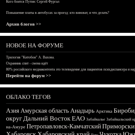
Кого боится Путин: Сергей Фургал
Повышение платы в автобусах за проезд: кто виноват, и что делать?
Архив блогов >>
НОВОЕ НА ФОРУМЕ
Трилогия "Китобои" А. Вахова.
Охранник спит - смена идёт
80% российского медиаконтента это телевидение для пациентов психдиспансера и на
Перейти на форум >>
ОБЛАКО ТЕГОВ
Бироби
Азия
Амурская область
Анадырь
Арктика
округ
Дальний Восток
ЕАО
Забайкалье
Забайкальский к
Приморски
Петропавловск-Камчатский
на-Амуре
Хабаровск
Хабаровский край
Чукотка
Южн