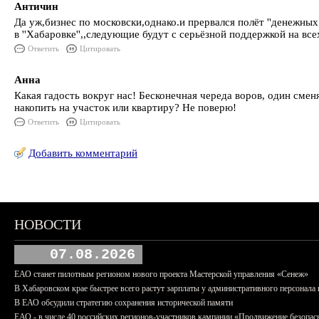
Античин
Да уж,бизнес по московски,однако.и прервался полёт ''денежны
в ''Хабаровке'',,следующие будут с серьёзной поддержкой на вс
Ответить
Цитировать
Анна
Какая гадость вокруг нас! Бесконечная череда воров, один смен
накопить на участок или квартиру? Не поверю!
Ответить
Цитировать
Добавить комментарий
НОВОСТИ
07.08.2026
ЕАО станет пилотным регионом нового проекта Мастерской управления «Сенеж»
В Хабаровском крае быстрее всего растут зарплаты у административного персонала 
В ЕАО обсудили стратегию сохранения исторической памяти
ЕАО - в числе 40 российских регионов-участников кампании «Продвижение безопас