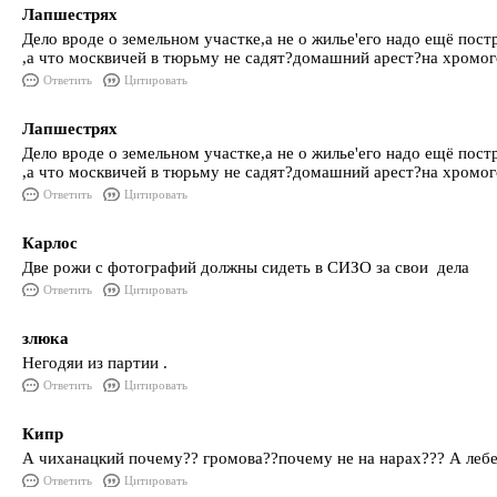
Лапшестрях
Дело вроде о земельном участке,а не о жилье'его надо ещё пост
,а что москвичей в тюрьму не садят?домашний арест?на хромого 
Ответить
Цитировать
Лапшестрях
Дело вроде о земельном участке,а не о жилье'его надо ещё пост
,а что москвичей в тюрьму не садят?домашний арест?на хромого 
Ответить
Цитировать
Карлос
Две рожи с фотографий должны сидеть в СИЗО за свои дела
Ответить
Цитировать
злюка
Негодяи из партии .
Ответить
Цитировать
Кипр
А чиханацкий почему?? громова??почему не на нарах??? А лебе
Ответить
Цитировать