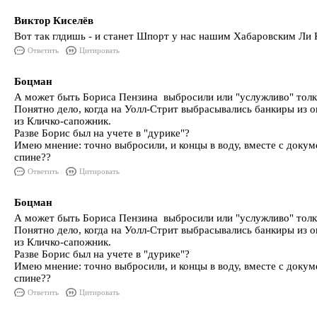
Виктор Киселёв
Вот так глдишь - и станет Шпорт у нас нашим Хабаровским Ли 
Ответить
Цитировать
Боцман
А может быть Бориса Пензина выбросили или "услужливо" тол
Понятно дело, когда на Уолл-Стрит выбрасывались банкиры из ок
из Кличко-сапожник.
Разве Борис был на учете в "дурике"?
Имею мнение: точно выбросили, и концы в воду, вместе с докум
спине??
Ответить
Цитировать
Боцман
А может быть Бориса Пензина выбросили или "услужливо" тол
Понятно дело, когда на Уолл-Стрит выбрасывались банкиры из ок
из Кличко-сапожник.
Разве Борис был на учете в "дурике"?
Имею мнение: точно выбросили, и концы в воду, вместе с докум
спине??
Ответить
Цитировать