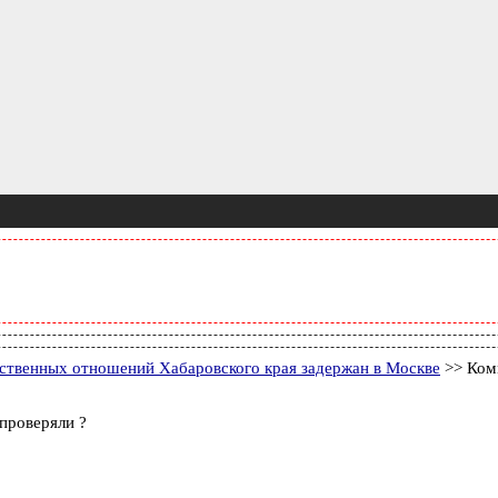
твенных отношений Хабаровского края задержан в Москве
>> Ком
проверяли ?