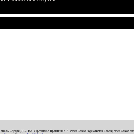
о знаком «Дебри-ДВ». 16+ Учредитель: Пронякин К.А. (член Союза журналистов России, член Союза писа