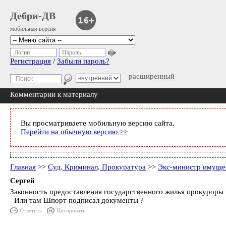
Дебри-ДВ
мобильная версия
Логин
Пароль
Регистрация
/
Забыли пароль?
расширенный
Комментарии к материалу
Вы просматриваете мобильную версию сайта.
Перейти на обычную версию >>
Главная
>>
Суд, Криминал, Прокуратура
>>
Экс-министр имущес
Сергей
Законность предоставления государственного жилья прокуроры 
Или там Шпорт подписал документы ?
Ответить
Цитировать