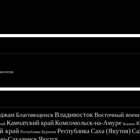
ркологии.
джан
Владивосток
Благовещенск
Восточный воен
Камчатский край
Комсомольск-на-Амуре
К
рай
Корякия
й край
Республика Саха (Якутия)
Са
Республика Бурятия
о-Сахалинск
Якутск