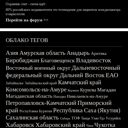
Охранник спит - смена идёт
80% российского медиаконтента это телевидение для пациентов психдиспансера
и наркологии.
Перейти на форум >>
ОБЛАКО ТЕГОВ
Азия
Амурская область
Анадырь
Арктика
Биробиджан
Владивосток
Благовещенск
Дальневосточный
Восточный военный округ
федеральный округ
Дальний Восток
ЕАО
Камчатский край
Забайкалье
Забайкальский край
Комсомольск-на-Амуре
Магадан
Курилы
Корякия
Магаданская область
Николаевск-на-Амуре
Находка
Приморский
Петропавловск-Камчатский
край
Республика Саха (Якутия)
Республика Бурятия
Сахалинская область
ТОФ
Тында
Улан-Удэ
Уссурийск
Сибирь
Хабаровск
Хабаровский край
Чукотка
Чита