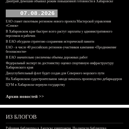
Дмитрий Демешин объявил режим повышенной готовности в Хабаровске
07.08.2026
ЕАО станет пилотным регионом нового проекта Мастерской управления
«Сенеж»
В Хабаровском крае быстрее всего растут зарплаты у административного
персонала и рабочих
В ЕАО обсудили стратегию сохранения исторической памяти
ЕАО - в числе 40 российских регионов-участников кампании «Продвижение
безопасности»
В ЕАО значительно увеличены объемы дорожных работ
Федеральный эксперт по достоинству оценил спортивную инфраструктуру
Хабаровского края
Дноуглубительный флот будет создан для Северного морского пути
На Хабаровском судостроительном заводе началось производство дебаркадеров
ЦУМ в Хабаровске вернули государству
Архив новостей >>
ИЗ БЛОГОВ
Районная библиотека в Амурске уничтожена. На очереди библиотека