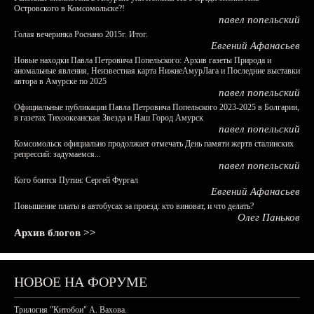
Островского в Комсомольске?!
павел попельский
Голая вечеринка Роснано 2015г. Итог.
Евгений Афанасьев
Новые находки Павла Петровича Попельского: Архив газеты Природа и
аномальные явления, Неизвестная карта НижнеАмурЛага и Последние выставки
автора в Амурске по 2025
павел попельский
Официальные публикации Павла Петровича Попельского 2023-2025 в Болгарии,
в газетах Тихоокеанская Звезда и Наш Город Амурск
павел попельский
Комсомольск официально продолжает отмечать День памяти жертв сталинских
репрессий: задумаемся...
павел попельский
Кого боится Путин: Сергей Фургал
Евгений Афанасьев
Повышение платы в автобусах за проезд: кто виноват, и что делать?
Олег Паньков
Архив блогов >>
НОВОЕ НА ФОРУМЕ
Трилогия "Китобои" А. Вахова.