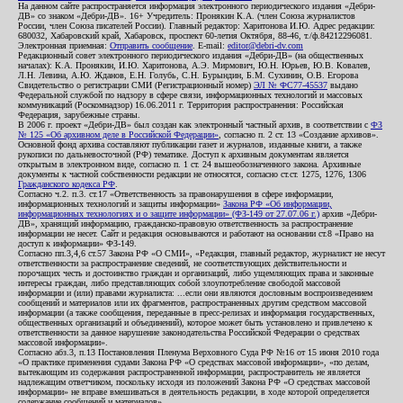
На данном сайте распространяется информация электронного периодического издания «Дебри-
ДВ» со знаком «Дебри-ДВ». 16+ Учредитель: Пронякин К.А. (член Союза журналистов
России, член Союза писателей России). Главный редактор: Харитонова И.Ю. Адрес редакции:
680032, Хабаровский край, Хабаровск, проспект 60-летия Октября, 88-46, т./ф.84212296081.
Электронная приемная:
Отправить сообщение
. E-mail:
editor@debri-dv.com
Редакционный совет электронного периодического издания «Дебри-ДВ» (на общественных
началах): К.А. Пронякин, И.Ю. Харитонова, А.Э. Мирмович, Ю.Н. Юрьев, Ю.В. Ковалев,
Л.Н. Левина, А.Ю. Жданов, Е.Н. Голубь, С.Н. Бурындин, Б.М. Сухинин, О.В. Егорова
Свидетельство о регистрации СМИ (Регистрационный номер)
ЭЛ № ФС77-45537
выдано
Федеральной службой по надзору в сфере связи, информационных технологий и массовых
коммуникаций (Роскомнадзор) 16.06.2011 г. Территория распространения: Российская
Федерация, зарубежные страны.
В 2006 г. проект «Дебри-ДВ» был создан как электронный частный архив, в соответствии с
ФЗ
№ 125 «Об архивном деле в Российской Федерации»
, согласно п. 2 ст. 13 «Создание архивов».
Основной фонд архива составляют публикации газет и журналов, изданные книги, а также
рукописи по дальневосточной (РФ) тематике. Доступ к архивным документам является
открытым в электронном виде, согласно п. 1 ст. 24 вышеобозначенного закона. Архивные
документы к частной собственности редакции не относятся, согласно ст.ст. 1275, 1276, 1306
Гражданского кодекса РФ
.
Согласно ч.2. п.3. ст.17 «Ответственность за правонарушения в сфере информации,
информационных технологий и защиты информации»
Закона РФ «Об информации,
информационных технологиях и о защите информации» (ФЗ-149 от 27.07.06 г.)
архив «Дебри-
ДВ», хранящий информацию, гражданско-правовую ответственность за распространение
информации не несет. Сайт и редакция основываются и работают на основании ст.8 «Право на
доступ к информации» ФЗ-149.
Согласно пп.3,4,6 ст.57 Закона РФ «О СМИ», «Редакция, главный редактор, журналист не несут
ответственности за распространение сведений, не соответствующих действительности и
порочащих честь и достоинство граждан и организаций, либо ущемляющих права и законные
интересы граждан, либо представляющих собой злоупотребление свободой массовой
информации и (или) правами журналиста: ...если они являются дословным воспроизведением
сообщений и материалов или их фрагментов, распространенных другим средством массовой
информации (а также сообщения, переданные в пресс-релизах и информация государственных,
общественных организаций и объединений), которое может быть установлено и привлечено к
ответственности за данное нарушение законодательства Российской Федерации о средствах
массовой информации».
Согласно абз.3, п.13 Постановления Пленума Верховного Суда РФ №16 от 15 июня 2010 года
«О практике применения судами Закона РФ «О средствах массовой информации», «по делам,
вытекающим из содержания распространенной информации, распространитель не является
надлежащим ответчиком, поскольку исходя из положений Закона РФ «О средствах массовой
информации» не вправе вмешиваться в деятельность редакции, в ходе которой определяется
содержание сообщений и материалов».