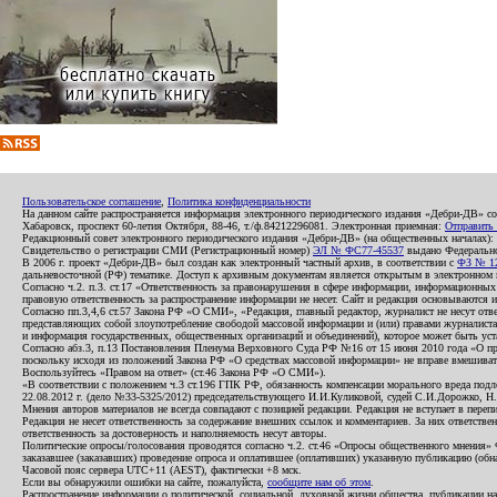
Пользовательское соглашение
,
Политика конфиденциальности
На данном сайте распространяется информация электронного периодического издания «Дебри-ДВ» с
Хабаровск, проспект 60-летия Октября, 88-46, т./ф.84212296081. Электронная приемная:
Отправить
Редакционный совет электронного периодического издания «Дебри-ДВ» (на общественных началах
Свидетельство о регистрации СМИ (Регистрационный номер)
ЭЛ № ФС77-45537
выдано Федеральной
В 2006 г. проект «Дебри-ДВ» был создан как электронный частный архив, в соответствии с
ФЗ № 12
дальневосточной (РФ) тематике. Доступ к архивным документам является открытым в электронном вид
Согласно ч.2. п.3. ст.17 «Ответственность за правонарушения в сфере информации, информационн
правовую ответственность за распространение информации не несет. Сайт и редакция основываются 
Согласно пп.3,4,6 ст.57 Закона РФ «О СМИ», «Редакция, главный редактор, журналист не несут отв
представляющих собой злоупотребление свободой массовой информации и (или) правами журналиста:
и информация государственных, общественных организаций и объединений), которое может быть уста
Согласно абз.3, п.13 Постановления Пленума Верховного Суда РФ №16 от 15 июня 2010 года «О пр
поскольку исходя из положений Закона РФ «О средствах массовой информации» не вправе вмешивать
Воспользуйтесь «Правом на ответ» (ст.46 Закона РФ «О СМИ»).
«В соответствии с положением ч.3 ст.196 ГПК РФ, обязанность компенсации морального вреда подле
22.08.2012 г. (дело №33-5325/2012) председательствующего И.И.Куликовой, судей С.И.Дорожко, Н
Мнения авторов материалов не всегда совпадают с позицией редакции. Редакция не вступает в перепи
Редакция не несет ответственность за содержание внешних ссылок и комментариев. За них ответств
ответственность за достоверность и наполняемость несут авторы.
Политические опросы/голосования проводятся согласно ч.2. ст.46 «Опросы общественного мнения» Фе
заказавшее (заказавших) проведение опроса и оплатившее (оплативших) указанную публикацию (обнаро
Часовой пояс сервера UTC+11 (AEST), фактически +8 мск.
Если вы обнаружили ошибки на сайте, пожалуйста,
сообщите нам об этом
.
Распространение информации о политической, социальной, духовной жизни общества, публикации на