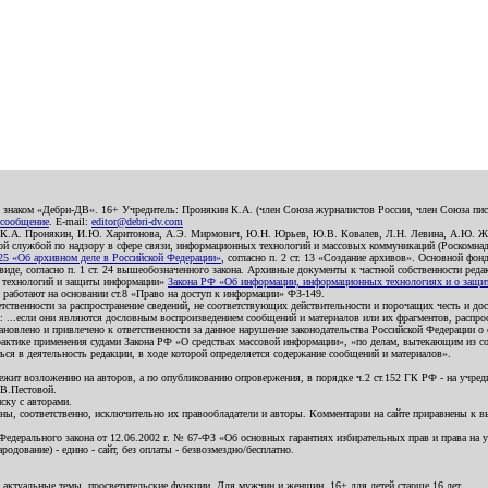
о знаком «Дебри-ДВ». 16+ Учредитель: Пронякин К.А. (член Союза журналистов России, член Союза писа
 сообщение
. E-mail:
editor@debri-dv.com
): К.А. Пронякин, И.Ю. Харитонова, А.Э. Мирмович, Ю.Н. Юрьев, Ю.В. Ковалев, Л.Н. Левина, А.Ю. Ж
 службой по надзору в сфере связи, информационных технологий и массовых коммуникаций (Роскомнадзо
5 «Об архивном деле в Российской Федерации»
, согласно п. 2 ст. 13 «Создание архивов». Основной фон
е, согласно п. 1 ст. 24 вышеобозначенного закона. Архивные документы к частной собственности редакци
ых технологий и защиты информации»
Закона РФ «Об информации, информационных технологиях и о защите
и работают на основании ст.8 «Право на доступ к информации» ФЗ-149.
етственности за распространение сведений, не соответствующих действительности и порочащих честь и д
 ...если они являются дословным воспроизведением сообщений и материалов или их фрагментов, распро
новлено и привлечено к ответственности за данное нарушение законодательства Российской Федерации о
актике применения судами Закона РФ «О средствах массовой информации», «по делам, вытекающим из со
ся в деятельность редакции, в ходе которой определяется содержание сообщений и материалов».
жит возложению на авторов, а по опубликованию опровержения, в порядке ч.2 ст.152 ГК РФ - на учредит
.В.Пестовой.
ску с авторами.
енны, соответственно, исключительно их правообладатели и авторы. Комментарии на сайте приравнены к
дерального закона от 12.06.2002 г. № 67-ФЗ «Об основных гарантиях избирательных прав и права на уча
дование) - едино - сайт, без оплаты - безвозмездно/бесплатно.
 актуальные темы, просветительские функции. Для мужчин и женщин. 16+ для детей старше 16 лет.