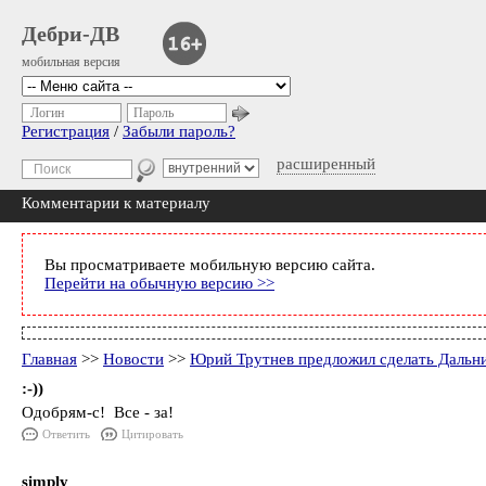
Дебри-ДВ
мобильная версия
Логин
Пароль
Регистрация
/
Забыли пароль?
расширенный
Комментарии к материалу
Вы просматриваете мобильную версию сайта.
Перейти на обычную версию >>
Главная
>>
Новости
>>
Юрий Трутнев предложил сделать Дальни
:-))
Одобрям-с! Все - за!
Ответить
Цитировать
simply