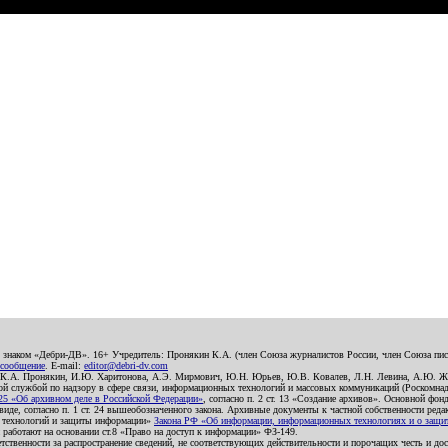
о знаком «Дебри-ДВ». 16+ Учредитель: Пронякин К.А. (член Союза журналистов России, член Союза писа
 сообщение
. E-mail:
editor@debri-dv.com
): К.А. Пронякин, И.Ю. Харитонова, А.Э. Мирмович, Ю.Н. Юрьев, Ю.В. Ковалев, Л.Н. Левина, А.Ю. Ж
 службой по надзору в сфере связи, информационных технологий и массовых коммуникаций (Роскомнадзо
5 «Об архивном деле в Российской Федерации»
, согласно п. 2 ст. 13 «Создание архивов». Основной фон
е, согласно п. 1 ст. 24 вышеобозначенного закона. Архивные документы к частной собственности редакци
ых технологий и защиты информации»
Закона РФ «Об информации, информационных технологиях и о защите
и работают на основании ст.8 «Право на доступ к информации» ФЗ-149.
етственности за распространение сведений, не соответствующих действительности и порочащих честь и д