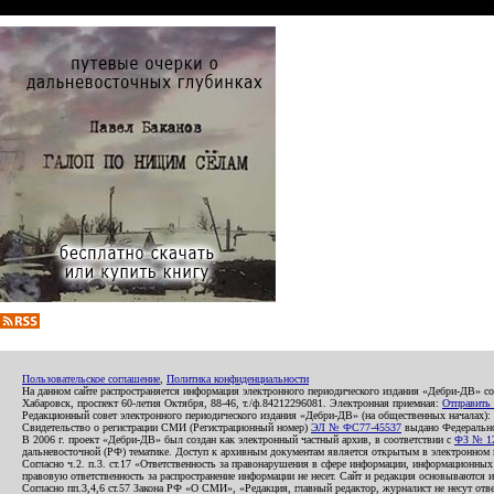
Пользовательское соглашение
,
Политика конфиденциальности
На данном сайте распространяется информация электронного периодического издания «Дебри-ДВ» с
Хабаровск, проспект 60-летия Октября, 88-46, т./ф.84212296081. Электронная приемная:
Отправить
Редакционный совет электронного периодического издания «Дебри-ДВ» (на общественных началах
Свидетельство о регистрации СМИ (Регистрационный номер)
ЭЛ № ФС77-45537
выдано Федеральной
В 2006 г. проект «Дебри-ДВ» был создан как электронный частный архив, в соответствии с
ФЗ № 12
дальневосточной (РФ) тематике. Доступ к архивным документам является открытым в электронном вид
Согласно ч.2. п.3. ст.17 «Ответственность за правонарушения в сфере информации, информационн
правовую ответственность за распространение информации не несет. Сайт и редакция основываются 
Согласно пп.3,4,6 ст.57 Закона РФ «О СМИ», «Редакция, главный редактор, журналист не несут отв