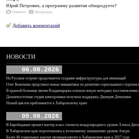
Юрий Петрович, а программу развития обнародуете?
Ответить
Цитировать
Добавить комментарий
НОВОСТИ
06.08.2026
На Русском острове продолжается создание инфраструктуры для инноваций
Олег Кожемяко представил новые инициативы по развитию горнолыжного туризма 
В краевой больнице имени Владимирцева освоили новую методику восстановления п
Дальневосточная студия кинохроники получила поддержку Дмитрия Демешина
Новый циклон приближается к Хабаровскому краю
05.08.2026
В Биробиджане прошел мастер-класс стилиста международного уровня Алекса Датс
В Хабаровском крае подготовились к возможному повышению уровня Амура
Более 40 социальных выплат проиндексируют в Хабаровском крае в 2027 году