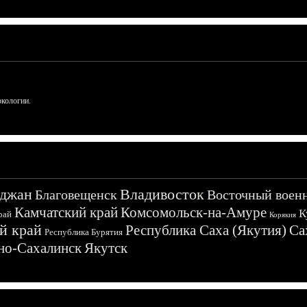
ркологии.
джан
Владивосток
Благовещенск
Восточный воен
Камчатский край
Комсомольск-на-Амуре
К
рай
Корякия
й край
Республика Саха (Якутия)
Са
Республика Бурятия
о-Сахалинск
Якутск