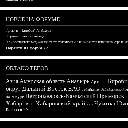
НОВОЕ НА ФОРУМЕ
Трилогия "Китобои" А. Вахова.
Охранник спит - смена идёт
80% российского медиаконтента это телевидение для пациентов психдиспансера и на
Перейти на форум >>
ОБЛАКО ТЕГОВ
Бироби
Азия
Амурская область
Анадырь
Арктика
округ
Дальний Восток
ЕАО
Забайкалье
Забайкальский к
Приморски
Петропавловск-Камчатский
на-Амуре
Хабаровск
Хабаровский край
Чукотка
Южн
Чита
Все теги >>