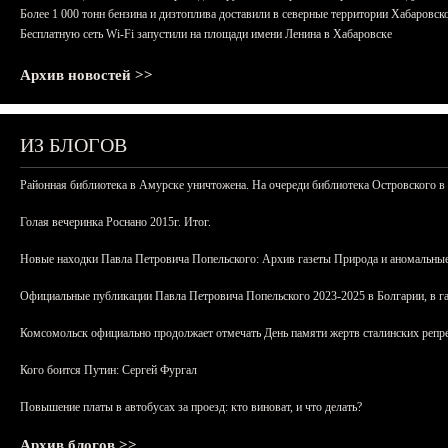
Более 1 000 тонн бензина и дизтоплива доставили в северные территории Хабаровск
Бесплатную сеть Wi-Fi запустили на площади имени Ленина в Хабаровске
Архив новостей >>
ИЗ БЛОГОВ
Районная библиотека в Амурске уничтожена. На очереди библиотека Островского в
Голая вечеринка Роснано 2015г. Итог.
Новые находки Павла Петровича Попельского: Архив газеты Природа и аномальные
Официальные публикации Павла Петровича Попельского 2023-2025 в Болгарии, в г
Комсомольск официально продолжает отмечать День памяти жертв сталинских репрес
Кого боится Путин: Сергей Фургал
Повышение платы в автобусах за проезд: кто виноват, и что делать?
Архив блогов >>