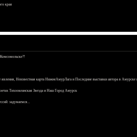
ого края
 Комсомольске?!
 явления, Неизвестная карта НижнеАмурЛага и Последние выставки автора в Амурске 
азетах Тихоокеанская Звезда и Наш Город Амурск
сий: задумаемся...