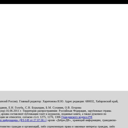
телей России). Главный редактор: Харитонова И.Ю. Адрес редакции: 680032, Хабаровский край,
данов, Е.Н. Голубь, С.Н. Бурындин, Б.М. Сухинин, О.В. Егорова
р) 16.06.2011 г. Территория распространения: Российская Федерация, зарубежные страны.
д архива составляют публикации газет и журналов, изданные книги, а также рукописи по
и не относятся, согласно ст.ст. 1275, 1276, 1306
Гражданского кодекса РФ
.
 информации» (ФЗ-149 от 27.07.06 г.)
архив «Дебри-ДВ», хранящий информацию, гражданско-
остоинство граждан и организаций, либо ущемляющих права и законные интересы граждан, либо