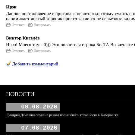
Ирэн
Данное постановление в оригинале не читала,поэтому судить о
напоминает чистый корвник просто какие-то не серьезные,види
Ответить
Цитировать
Виктор Киселёв
Ирэн! Моего там - 0))) Это новостная строка БелТА Вы читаете
Ответить
Цитировать
Добавить комментарий
НОВОСТИ
08.08.2026
Дмитрий Демешин объявил режим повышенной готовности в Хабаровске
07.08.2026