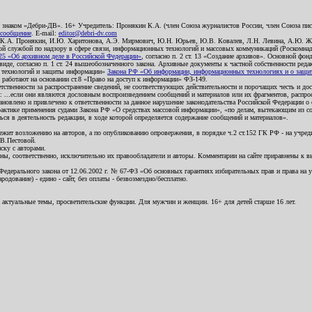
о знаком «Дебри-ДВ». 16+ Учредитель: Пронякин К.А. (член Союза журналистов России, член Союза писа
 сообщение
. E-mail:
editor@debri-dv.com
): К.А. Пронякин, И.Ю. Харитонова, А.Э. Мирмович, Ю.Н. Юрьев, Ю.В. Ковалев, Л.Н. Левина, А.Ю. Ж
 службой по надзору в сфере связи, информационных технологий и массовых коммуникаций (Роскомнадзо
5 «Об архивном деле в Российской Федерации»
, согласно п. 2 ст. 13 «Создание архивов». Основной фон
е, согласно п. 1 ст. 24 вышеобозначенного закона. Архивные документы к частной собственности редакци
ых технологий и защиты информации»
Закона РФ «Об информации, информационных технологиях и о защите
и работают на основании ст.8 «Право на доступ к информации» ФЗ-149.
етственности за распространение сведений, не соответствующих действительности и порочащих честь и д
 ...если они являются дословным воспроизведением сообщений и материалов или их фрагментов, распро
новлено и привлечено к ответственности за данное нарушение законодательства Российской Федерации о
актике применения судами Закона РФ «О средствах массовой информации», «по делам, вытекающим из со
ся в деятельность редакции, в ходе которой определяется содержание сообщений и материалов».
жит возложению на авторов, а по опубликованию опровержения, в порядке ч.2 ст.152 ГК РФ - на учредит
.В.Пестовой.
ску с авторами.
енны, соответственно, исключительно их правообладатели и авторы. Комментарии на сайте приравнены к
дерального закона от 12.06.2002 г. № 67-ФЗ «Об основных гарантиях избирательных прав и права на уча
дование) - едино - сайт, без оплаты - безвозмездно/бесплатно.
 актуальные темы, просветительские функции. Для мужчин и женщин. 16+ для детей старше 16 лет.