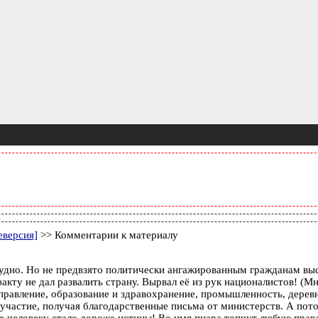
еверсия]
>> Комментарии к материалу
о. Но не предвзято политически ангажированным гражданам выст
кту не дал развалить страну. Вырвал её из рук националистов! (
управление, образование и здравохранение, промышленность, дере
 участие, получая благодарственные письма от министерств. А пот