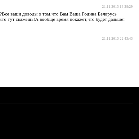
21.11.2013 13:28:29
о?Все ваши доводы о том,что Вам Ваша Родина Белорусь
Что тут скажешь!А вообще время покажет,что будет дальше!
21.11.2013 22:43:43