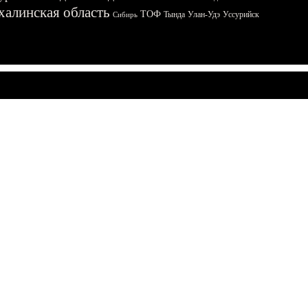
халинская область
ТОФ
Тында
Улан-Удэ
Уссурийск
Сибирь