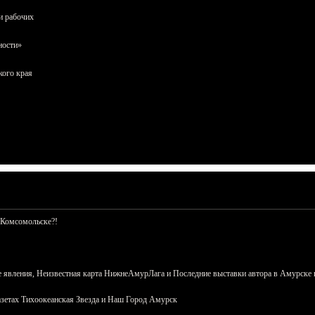
и рабочих
ности»
кого края
 Комсомольске?!
 явления, Неизвестная карта НижнеАмурЛага и Последние выставки автора в Амурске 
азетах Тихоокеанская Звезда и Наш Город Амурск