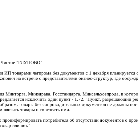
е! Чистое "ГЛУПОВО"
и ИП товарами легпрома без документов с 1 декабря планируется о
опович на встрече с представителями бизнес-структур, где обсуж
ия Минторга, Минздрава, Госстандарта, Минсельхозпрода, в которо
едлагается исключить один пункт - 1.72. "Пункт, разрешающий реа
м образом, товары без сопроводительных документов не должны пос
 ввозить товары и торговать ими.
ю проинформировать потребителя об отсутствии документов о про
товар или нет."