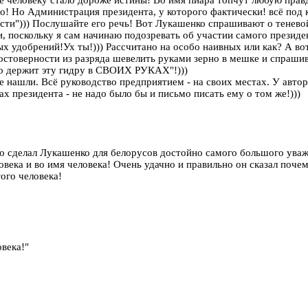
человеку стало дороже истины! Во имя пиара топчут любую правду
то! Но Администрация президента, у которого фактически! всё под 
ти"))) Послушайте его речь! Вот Лукашенко спрашивают о теневой
и, поскольку я сам начинаю подозревать об участии самого президен
х удобрений!Ух ты!))) Рассчитано на особо наивных или как? А вот
остоверности из разряда шевелить руками зерно в мешке и спрашива
тво держит эту гидру в СВОИХ РУКАХ"!)))
не нашли. Всё руководство предприятием - на своих местах. У авто
ах президента - не надо было бы и письмо писать ему о том же!)))
что сделал Лукашенко для белорусов достойно самого большого уваже
овека и во имя человека! Очень удачно и правильно он сказал поч
того человека!
овека!"