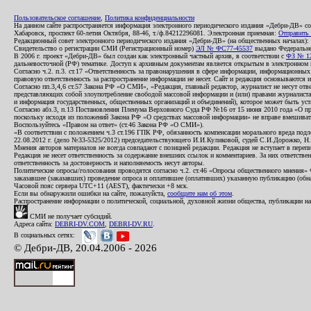
Пользовательское соглашение
,
Политика конфиденциальности
На данном сайте распространяется информация электронного периодического издания «Дебри-ДВ» с
Хабаровск, проспект 60-летия Октября, 88-46, т./ф.84212296081. Электронная приемная:
Отправить
Редакционный совет электронного периодического издания «Дебри-ДВ» (на общественных началах
Свидетельство о регистрации СМИ (Регистрационный номер)
ЭЛ № ФС77-45537
выдано Федеральной
В 2006 г. проект «Дебри-ДВ» был создан как электронный частный архив, в соответствии с
ФЗ № 12
дальневосточной (РФ) тематике. Доступ к архивным документам является открытым в электронном вид
Согласно ч.2. п.3. ст.17 «Ответственность за правонарушения в сфере информации, информационн
правовую ответственность за распространение информации не несет. Сайт и редакция основываются 
Согласно пп.3,4,6 ст.57 Закона РФ «О СМИ», «Редакция, главный редактор, журналист не несут отв
представляющих собой злоупотребление свободой массовой информации и (или) правами журналиста:
и информация государственных, общественных организаций и объединений), которое может быть уста
Согласно абз.3, п.13 Постановления Пленума Верховного Суда РФ №16 от 15 июня 2010 года «О пр
поскольку исходя из положений Закона РФ «О средствах массовой информации» не вправе вмешивать
Воспользуйтесь «Правом на ответ» (ст.46 Закона РФ «О СМИ»).
«В соответствии с положением ч.3 ст.196 ГПК РФ, обязанность компенсации морального вреда подле
22.08.2012 г. (дело №33-5325/2012) председательствующего И.И.Куликовой, судей С.И.Дорожко, Н
Мнения авторов материалов не всегда совпадают с позицией редакции. Редакция не вступает в перепи
Редакция не несет ответственность за содержание внешних ссылок и комментариев. За них ответств
ответственность за достоверность и наполняемость несут авторы.
Политические опросы/голосования проводятся согласно ч.2. ст.46 «Опросы общественного мнения» Фе
заказавшее (заказавших) проведение опроса и оплатившее (оплативших) указанную публикацию (обнаро
Часовой пояс сервера UTC+11 (AEST), фактически +8 мск.
Если вы обнаружили ошибки на сайте, пожалуйста,
сообщите нам об этом
.
Распространение информации о политической, социальной, духовной жизни общества, публикации на
СМИ не получает субсидий.
Адреса сайта:
DEBRI-DV.COM
,
DEBRI-DV.RU
.
В социальных сетях:
© Дебри-ДВ, 20.04.2006 - 2026