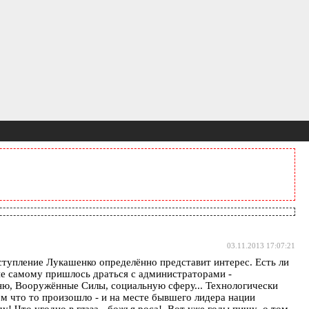
03.11.2013 17:07:21
упление Лукашенко определённо представит интерес. Есть ли
Мне самому пришлось драться с администраторами -
вню, Вооружённые Силы, социальную сферу... Технологически
ом что то произошло - и на месте бывшего лидера нации