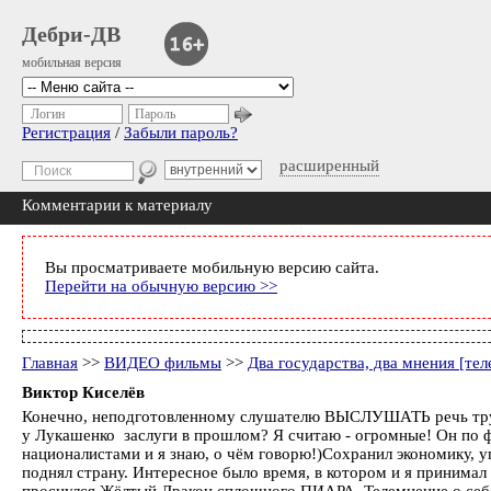
Дебри-ДВ
мобильная версия
Логин
Пароль
Регистрация
/
Забыли пароль?
расширенный
Комментарии к материалу
Вы просматриваете мобильную версию сайта.
Перейти на обычную версию >>
Главная
>>
ВИДЕО фильмы
>>
Два государства, два мнения [тел
Виктор Киселёв
Конечно, неподготовленному слушателю ВЫСЛУШАТЬ речь трудн
у Лукашенко заслуги в прошлом? Я считаю - огромные! Он по фа
националистами и я знаю, о чём говорю!)Сохранил экономику, 
поднял страну. Интересное было время, в котором и я принимал