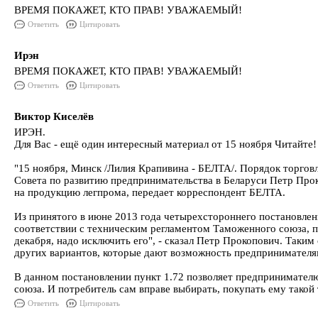
ВРЕМЯ ПОКАЖЕТ, КТО ПРАВ! УВАЖАЕМЫЙ!
Ответить
Цитировать
Ирэн
ВРЕМЯ ПОКАЖЕТ, КТО ПРАВ! УВАЖАЕМЫЙ!
Ответить
Цитировать
Виктор Киселёв
ИРЭН.
Для Вас - ещё один интересный материал от 15 ноября Читайт
"15 ноября, Минск /Лилия Крапивина - БЕЛТА/. Порядок торговл
Совета по развитию предпринимательства в Беларуси Петр Прок
на продукцию легпрома, передает корреспондент БЕЛТА.
Из принятого в июне 2013 года четырехстороннего постановлен
соответствии с техническим регламентом Таможенного союза, пр
декабря, надо исключить его", - сказал Петр Прокопович. Таки
других вариантов, которые дают возможность предпринимателям
В данном постановлении пункт 1.72 позволяет предпринимател
союза. И потребитель сам вправе выбирать, покупать ему такой 
Ответить
Цитировать