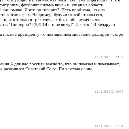
! Что угодно в глаза - божья роса! Вот уже годы пишу о том,
контролем, футболит письма вниз - и клерк из области
 экономике. И что он говорит? "Есть проблема, но она
та в этих играх. Например, будучи главой страны его,
 то, что только в трёх случаях было обнаружено, что
ть: "Где зерно? ГДЕ!!!Я его не вижу!" Так что " В Беларуси
ра письма президенту - о похищенном миллионе долларов - скоро
13.11.2013 13:39:01
ния.А для нас россиян важно то, что он показал и показывает,
ему развалился Советский Союз. Полностью с ним
13.11.2013 22:19:25
14.11.2013 13:37:54