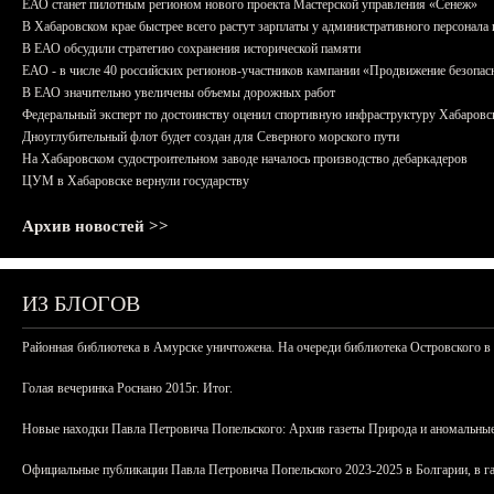
ЕАО станет пилотным регионом нового проекта Мастерской управления «Сенеж»
В Хабаровском крае быстрее всего растут зарплаты у административного персонала 
В ЕАО обсудили стратегию сохранения исторической памяти
ЕАО - в числе 40 российских регионов-участников кампании «Продвижение безопас
В ЕАО значительно увеличены объемы дорожных работ
Федеральный эксперт по достоинству оценил спортивную инфраструктуру Хабаровс
Дноуглубительный флот будет создан для Северного морского пути
На Хабаровском судостроительном заводе началось производство дебаркадеров
ЦУМ в Хабаровске вернули государству
Архив новостей >>
ИЗ БЛОГОВ
Районная библиотека в Амурске уничтожена. На очереди библиотека Островского в
Голая вечеринка Роснано 2015г. Итог.
Новые находки Павла Петровича Попельского: Архив газеты Природа и аномальные
Официальные публикации Павла Петровича Попельского 2023-2025 в Болгарии, в г