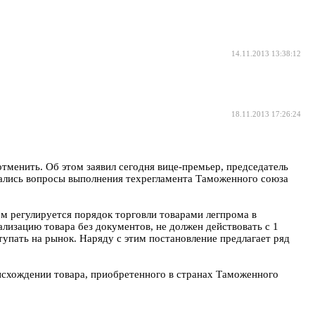
14.11.2013 13:38:12
18.11.2013 17:26:24
тменить. Об этом заявил сегодня вице-премьер, председатель
дались вопросы выполнения техрегламента Таможенного союза
м регулируется порядок торговли товарами легпрома в
лизацию товара без документов, не должен действовать с 1
тупать на рынок. Наряду с этим постановление предлагает ряд
исхождении товара, приобретенного в странах Таможенного