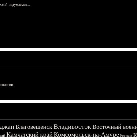
сий: задумаемся...
ркологии.
джан
Владивосток
Благовещенск
Восточный воен
Камчатский край
Комсомольск-на-Амуре
К
рай
Корякия