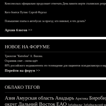
Комсомольск официально продолжает отмечать День памяти жертв сталинских репрес
Кого боится Путин: Сергей Фургал
Повышение платы в автобусах за проезд: кто виноват, и что делать?
Архив блогов >>
НОВОЕ НА ФОРУМЕ
Трилогия "Китобои" А. Вахова.
Охранник спит - смена идёт
80% российского медиаконтента это телевидение для пациентов психдиспансера и на
Перейти на форум >>
ОБЛАКО ТЕГОВ
Бироби
Азия
Амурская область
Анадырь
Арктика
округ
Дальний Восток
ЕАО
Забайкалье
Забайкальский к