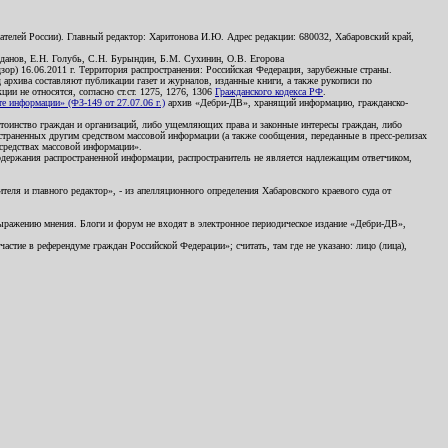
телей России). Главный редактор: Харитонова И.Ю. Адрес редакции: 680032, Хабаровский край,
данов, Е.Н. Голубь, С.Н. Бурындин, Б.М. Сухинин, О.В. Егорова
р) 16.06.2011 г. Территория распространения: Российская Федерация, зарубежные страны.
д архива составляют публикации газет и журналов, изданные книги, а также рукописи по
и не относятся, согласно ст.ст. 1275, 1276, 1306
Гражданского кодекса РФ
.
 информации» (ФЗ-149 от 27.07.06 г.)
архив «Дебри-ДВ», хранящий информацию, гражданско-
остоинство граждан и организаций, либо ущемляющих права и законные интересы граждан, либо
страненных другим средством массовой информации (а также сообщения, переданные в пресс-релизах
 средствах массовой информации».
держания распространенной информации, распространитель не является надлежащим ответчиком,
еля и главного редактор», - из апелляционного определения Хабаровского краевого суда от
 выражению мнения. Блоги и форум не входят в электронное периодическое издание «Дебри-ДВ»,
стие в референдуме граждан Российской Федерации»; считать, там где не указано: лицо (лица),