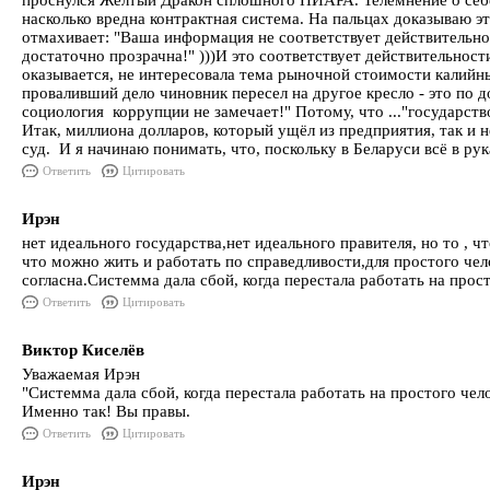
проснулся Жёлтый Дракон сплошного ПИАРА. Телемнение о себе 
насколько вредна контрактная система. На пальцах доказываю э
отмахивает: "Ваша информация не соответствует действительнос
достаточно прозрачна!" )))И это соответствует действительност
оказывается, не интересовала тема рыночной стоимости калийны
проваливший дело чиновник пересел на другое кресло - это по д
социология коррупции не замечает!" Потому, что ..."государс
Итак, миллиона долларов, который ущёл из предприятия, так и 
суд. И я начинаю понимать, что, поскольку в Беларуси всё в рук
Ответить
Цитировать
Ирэн
нет идеального государства,нет идеального правителя, но то , 
что можно жить и работать по справедливости,для простого чел
согласна.Системма дала сбой, когда перестала работать на прос
Ответить
Цитировать
Виктор Киселёв
Уважаемая Ирэн
"Системма дала сбой, когда перестала работать на простого чел
Именно так! Вы правы.
Ответить
Цитировать
Ирэн