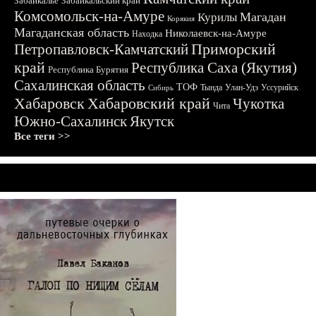
Забайкалье
Забайкальский край
Комсомольск-на-Амуре
Магадан
Курилы
Корякия
Магаданская область
Николаевск-на-Амуре
Находка
Приморский
Петропавловск-Камчатский
край
Республика Саха (Якутия)
Республика Бурятия
Сахалинская область
ТОФ
Тында
Улан-Удэ
Уссурийск
Сибирь
Хабаровск
Хабаровский край
Чукотка
Чита
Южно-Сахалинск
Якутск
Все теги >>