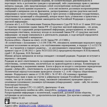
ответственности за распространение сведений, не соответствующих действительности и
порочащих честь и достоинство граждан и организаций, либо ущемляющих права и законные
интересы граждан, либо представляющих собой злоупотребление свободой массовой
информации и (или) правами журналиста: ...если они являются дословным воспроизведением
сообщений и материалов или их фрагментов, распространенных другим средством массовой
информации (а также сообщения, переданные в пресс-релизах и информация государственных,
общественных организаций и объединений), которое может быть установлено и привлечено к
ответственности за данное нарушение законодательства Российской Федерации о средствах
массовой информации».
Согласно абз.3, п.13 Постановления Пленума Верховного Суда РФ №16 от 15 июня 2010 года
«О практике применения судами Закона РФ «О средствах массовой информации», «по делам,
вытекающим из содержания распространенной информации, распространитель не является
надлежащим ответчиком, поскольку исходя из положений Закона РФ «О средствах массовой
информации» не вправе вмешиваться в деятельность редакции, в ходе которой определяется
содержание сообщений и материалов».
Воспользуйтесь «Правом на ответ» (ст.46 Закона РФ «О СМИ»).
«В соответствии с положением ч.3 ст.196 ГПК РФ, обязанность компенсации морального вреда
подлежит возложению на авторов, а по опубликованию опровержения, в порядке ч.2 ст.152 ГК
РФ - на учредителя и главного редактор», - из апелляционного определения Хабаровского
краевого суда от 22.08.2012 г. (дело №33-5325/2012) председательствующего И.И.Куликовой,
судей С.И.Дорожко, Н.В.Пестовой.
Мнения авторов материалов не всегда совпадают с позицией редакции. Редакция не вступает в
переписку с авторами.
Редакция не несет ответственность за содержание внешних ссылок и комментариев. За них
ответственны, соответственно, исключительно их правообладатели и авторы. Комментарии на
сайте приравнены к выражению мнения. Блоги и форум не входят в электронное периодическое
издание «Дебри-ДВ», ответственность за достоверность и наполняемость несут авторы.
Политические опросы/голосования проводятся согласно ч.2. ст.46 «Опросы общественного
мнения» Федерального закона от 12.06.2002 г. № 67-ФЗ «Об основных гарантиях
избирательных прав и права на участие в референдуме граждан Российской Федерации»;
считать, там где не указано: лицо (лица), заказавшее (заказавших) проведение опроса и
оплатившее (оплативших) указанную публикацию (обнародование) - едино - сайт, без оплаты -
безвозмездно/бесплатно.
Часовой пояс сервера UTC+11 (AEST), фактически +8 мск.
Если вы обнаружили ошибки на сайте, пожалуйста,
сообщите нам об этом
.
Распространение информации о политической, социальной, духовной жизни общества,
публикации на актуальные темы, просветительские функции. Для мужчин и женщин. 16+ для
детей старше 16 лет.
СМИ не получает субсидий.
Адреса сайта:
DEBRI-DV.COM
,
DEBRI-DV.RU
.