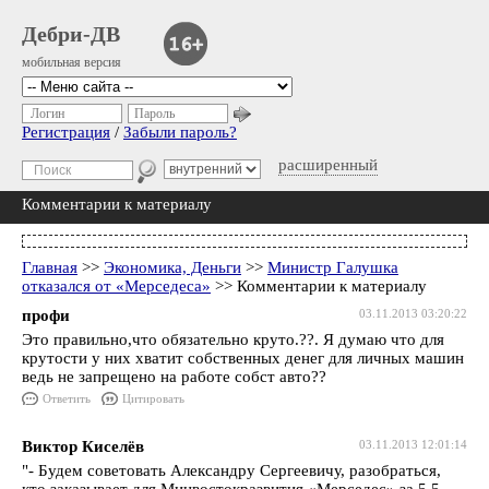
Дебри-ДВ
мобильная версия
Логин
Пароль
Регистрация
/
Забыли пароль?
расширенный
Комментарии к материалу
Главная
>>
Экономика, Деньги
>>
Министр Галушка
отказался от «Мерседеса»
>> Комментарии к материалу
профи
03.11.2013 03:20:22
Это правильно,что обязательно круто.??. Я думаю что для
крутости у них хватит собственных денег для личных машин
ведь не запрещено на работе собст авто??
Ответить
Цитировать
Виктор Киселёв
03.11.2013 12:01:14
"- Будем советовать Александру Сергеевичу, разобраться,