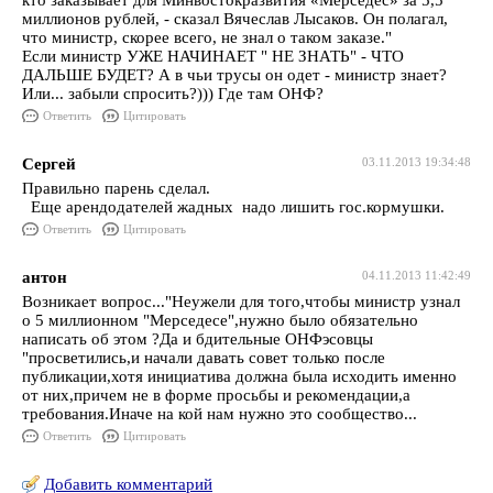
кто заказывает для Минвостокразвития «Мерседес» за 5,5
миллионов рублей, - сказал Вячеслав Лысаков. Он полагал,
что министр, скорее всего, не знал о таком заказе."
Если министр УЖЕ НАЧИНАЕТ " НЕ ЗНАТЬ" - ЧТО
ДАЛЬШЕ БУДЕТ? А в чьи трусы он одет - министр знает?
Или... забыли спросить?))) Где там ОНФ?
Ответить
Цитировать
Сергей
03.11.2013 19:34:48
Правильно парень сделал.
Еще арендодателей жадных надо лишить гос.кормушки.
Ответить
Цитировать
антон
04.11.2013 11:42:49
Возникает вопрос..."Неужели для того,чтобы министр узнал
о 5 миллионном "Мерседесе",нужно было обязательно
написать об этом ?Да и бдительные ОНФэсовцы
"просветились,и начали давать совет только после
публикации,хотя инициатива должна была исходить именно
от них,причем не в форме просьбы и рекомендации,а
требования.Иначе на кой нам нужно это сообщество...
Ответить
Цитировать
Добавить комментарий