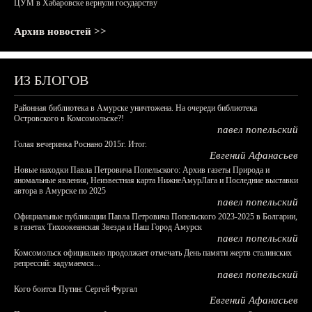
ЦУМ в Хабаровске вернули государству
Архив новостей >>
ИЗ БЛОГОВ
Районная библиотека в Амурске уничтожена. На очереди библиотека
Островского в Комсомольске?!
павел попельский
Голая вечеринка Роснано 2015г. Итог.
Евгений Афанасьев
Новые находки Павла Петровича Попельского: Архив газеты Природа и
аномальные явления, Неизвестная карта НижнеАмурЛага и Последние выставки
автора в Амурске по 2025
павел попельский
Официальные публикации Павла Петровича Попельского 2023-2025 в Болгарии,
в газетах Тихоокеанская Звезда и Наш Город Амурск
павел попельский
Комсомольск официально продолжает отмечать День памяти жертв сталинских
репрессий: задумаемся...
павел попельский
Кого боится Путин: Сергей Фургал
Евгений Афанасьев