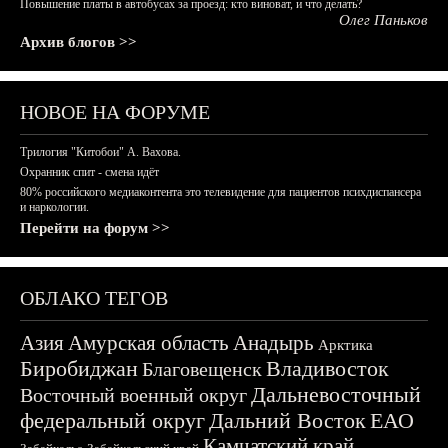
Повышение платы в автобусах за проезд: кто виноват, и что делать?
Олег Паньков
Архив блогов >>
НОВОЕ НА ФОРУМЕ
Трилогия "Китобои" А. Вахова.
Охранник спит - смена идёт
80% российского медиаконтента это телевидение для пациентов психдиспансера
и наркологии.
Перейти на форум >>
ОБЛАКО ТЕГОВ
Азия
Амурская область
Анадырь
Арктика
Биробиджан
Владивосток
Благовещенск
Дальневосточный
Восточный военный округ
федеральный округ
Дальний Восток
ЕАО
Камчатский край