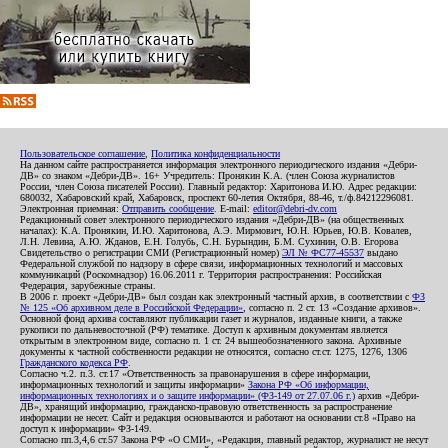
Пользовательское соглашение
,
Политика конфиденциальности
На данном сайте распространяется информация электронного периодического издания «Дебри-
ДВ» со знаком «Дебри-ДВ». 16+ Учредитель: Пронякин К.А. (член Союза журналистов
России, член Союза писателей России). Главный редактор: Харитонова И.Ю. Адрес редакции:
680032, Хабаровский край, Хабаровск, проспект 60-летия Октября, 88-46, т./ф.84212296081.
Электронная приемная:
Отправить сообщение
. E-mail:
editor@debri-dv.com
Редакционный совет электронного периодического издания «Дебри-ДВ» (на общественных
началах): К.А. Пронякин, И.Ю. Харитонова, А.Э. Мирмович, Ю.Н. Юрьев, Ю.В. Ковалев,
Л.Н. Левина, А.Ю. Жданов, Е.Н. Голубь, С.Н. Бурындин, Б.М. Сухинин, О.В. Егорова
Свидетельство о регистрации СМИ (Регистрационный номер)
ЭЛ № ФС77-45537
выдано
Федеральной службой по надзору в сфере связи, информационных технологий и массовых
коммуникаций (Роскомнадзор) 16.06.2011 г. Территория распространения: Российская
Федерация, зарубежные страны.
В 2006 г. проект «Дебри-ДВ» был создан как электронный частный архив, в соответствии с
ФЗ
№ 125 «Об архивном деле в Российской Федерации»
, согласно п. 2 ст. 13 «Создание архивов».
Основной фонд архива составляют публикации газет и журналов, изданные книги, а также
рукописи по дальневосточной (РФ) тематике. Доступ к архивным документам является
открытым в электронном виде, согласно п. 1 ст. 24 вышеобозначенного закона. Архивные
документы к частной собственности редакции не относятся, согласно ст.ст. 1275, 1276, 1306
Гражданского кодекса РФ
.
Согласно ч.2. п.3. ст.17 «Ответственность за правонарушения в сфере информации,
информационных технологий и защиты информации»
Закона РФ «Об информации,
информационных технологиях и о защите информации» (ФЗ-149 от 27.07.06 г.)
архив «Дебри-
ДВ», хранящий информацию, гражданско-правовую ответственность за распространение
информации не несет. Сайт и редакция основываются и работают на основании ст.8 «Право на
доступ к информации» ФЗ-149.
Согласно пп.3,4,6 ст.57 Закона РФ «О СМИ», «Редакция, главный редактор, журналист не несут