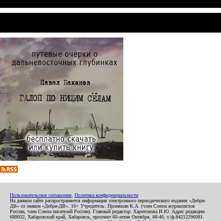
Пользовательское соглашение
,
Политика конфиденциальности
На данном сайте распространяется информация электронного периодического издания «Дебри-
ДВ» со знаком «Дебри-ДВ». 16+ Учредитель: Пронякин К.А. (член Союза журналистов
России, член Союза писателей России). Главный редактор: Харитонова И.Ю. Адрес редакции:
680032, Хабаровский край, Хабаровск, проспект 60-летия Октября, 88-46, т./ф.84212296081.