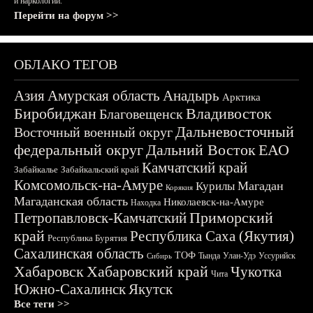
и наркологии.
Перейти на форум >>
ОБЛАКО ТЕГОВ
Азия
Амурская область
Анадырь
Арктика
Биробиджан
Владивосток
Благовещенск
Дальневосточный
Восточный военный округ
федеральный округ
Дальний Восток
ЕАО
Камчатский край
Забайкалье
Забайкальский край
Комсомольск-на-Амуре
Магадан
Курилы
Корякия
Магаданская область
Николаевск-на-Амуре
Находка
Приморский
Петропавловск-Камчатский
край
Республика Саха (Якутия)
Республика Бурятия
Сахалинская область
ТОФ
Тында
Улан-Удэ
Уссурийск
Сибирь
Хабаровск
Хабаровский край
Чукотка
Чита
Южно-Сахалинск
Якутск
Все теги >>