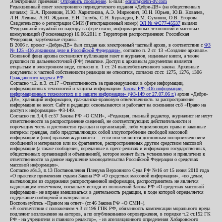
Электронная приемная:
Отправить сообщение
. E-mail:
editor@debri-dv.com
Редакционный совет электронного периодического издания «Дебри-ДВ» (на общественных
началах): К.А. Пронякин, И.Ю. Харитонова, А.Э. Мирмович, Ю.Н. Юрьев, Ю.В. Ковалев,
Л.Н. Левина, А.Ю. Жданов, Е.Н. Голубь, С.Н. Бурындин, Б.М. Сухинин, О.В. Егорова
Свидетельство о регистрации СМИ (Регистрационный номер)
ЭЛ № ФС77-45537
выдано
Федеральной службой по надзору в сфере связи, информационных технологий и массовых
коммуникаций (Роскомнадзор) 16.06.2011 г. Территория распространения: Российская
Федерация, зарубежные страны.
В 2006 г. проект «Дебри-ДВ» был создан как электронный частный архив, в соответствии с
ФЗ
№ 125 «Об архивном деле в Российской Федерации»
, согласно п. 2 ст. 13 «Создание архивов».
Основной фонд архива составляют публикации газет и журналов, изданные книги, а также
рукописи по дальневосточной (РФ) тематике. Доступ к архивным документам является
открытым в электронном виде, согласно п. 1 ст. 24 вышеобозначенного закона. Архивные
документы к частной собственности редакции не относятся, согласно ст.ст. 1275, 1276, 1306
Гражданского кодекса РФ
.
Согласно ч.2. п.3. ст.17 «Ответственность за правонарушения в сфере информации,
информационных технологий и защиты информации»
Закона РФ «Об информации,
информационных технологиях и о защите информации» (ФЗ-149 от 27.07.06 г.)
архив «Дебри-
ДВ», хранящий информацию, гражданско-правовую ответственность за распространение
информации не несет. Сайт и редакция основываются и работают на основании ст.8 «Право на
доступ к информации» ФЗ-149.
Согласно пп.3,4,6 ст.57 Закона РФ «О СМИ», «Редакция, главный редактор, журналист не несут
ответственности за распространение сведений, не соответствующих действительности и
порочащих честь и достоинство граждан и организаций, либо ущемляющих права и законные
интересы граждан, либо представляющих собой злоупотребление свободой массовой
информации и (или) правами журналиста: ...если они являются дословным воспроизведением
сообщений и материалов или их фрагментов, распространенных другим средством массовой
информации (а также сообщения, переданные в пресс-релизах и информация государственных,
общественных организаций и объединений), которое может быть установлено и привлечено к
ответственности за данное нарушение законодательства Российской Федерации о средствах
массовой информации».
Согласно абз.3, п.13 Постановления Пленума Верховного Суда РФ №16 от 15 июня 2010 года
«О практике применения судами Закона РФ «О средствах массовой информации», «по делам,
вытекающим из содержания распространенной информации, распространитель не является
надлежащим ответчиком, поскольку исходя из положений Закона РФ «О средствах массовой
информации» не вправе вмешиваться в деятельность редакции, в ходе которой определяется
содержание сообщений и материалов».
Воспользуйтесь «Правом на ответ» (ст.46 Закона РФ «О СМИ»).
«В соответствии с положением ч.3 ст.196 ГПК РФ, обязанность компенсации морального вреда
подлежит возложению на авторов, а по опубликованию опровержения, в порядке ч.2 ст.152 ГК
РФ - на учредителя и главного редактор», - из апелляционного определения Хабаровского