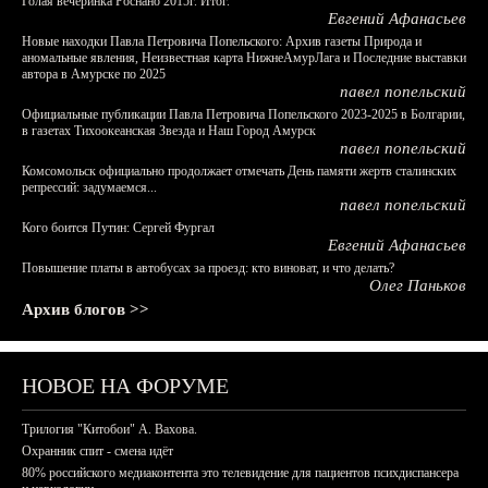
Голая вечеринка Роснано 2015г. Итог.
Евгений Афанасьев
Новые находки Павла Петровича Попельского: Архив газеты Природа и
аномальные явления, Неизвестная карта НижнеАмурЛага и Последние выставки
автора в Амурске по 2025
павел попельский
Официальные публикации Павла Петровича Попельского 2023-2025 в Болгарии,
в газетах Тихоокеанская Звезда и Наш Город Амурск
павел попельский
Комсомольск официально продолжает отмечать День памяти жертв сталинских
репрессий: задумаемся...
павел попельский
Кого боится Путин: Сергей Фургал
Евгений Афанасьев
Повышение платы в автобусах за проезд: кто виноват, и что делать?
Олег Паньков
Архив блогов >>
НОВОЕ НА ФОРУМЕ
Трилогия "Китобои" А. Вахова.
Охранник спит - смена идёт
80% российского медиаконтента это телевидение для пациентов психдиспансера