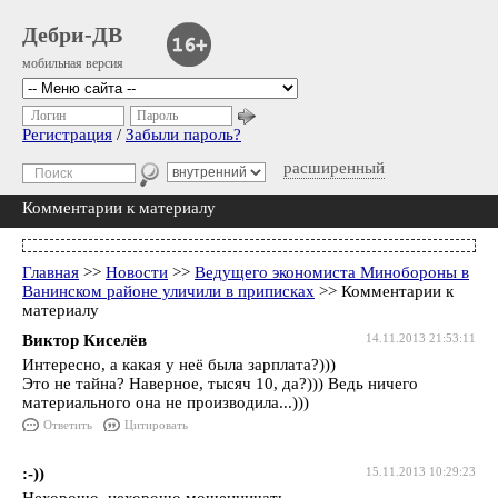
Дебри-ДВ
мобильная версия
Логин
Пароль
Регистрация
/
Забыли пароль?
расширенный
Комментарии к материалу
Главная
>>
Новости
>>
Ведущего экономиста Минобороны в
Ванинском районе уличили в приписках
>> Комментарии к
материалу
Виктор Киселёв
14.11.2013 21:53:11
Интересно, а какая у неё была зарплата?)))
Это не тайна? Наверное, тысяч 10, да?))) Ведь ничего
материального она не производила...)))
Ответить
Цитировать
:-))
15.11.2013 10:29:23