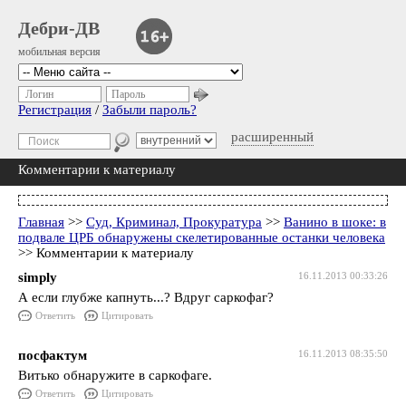
Дебри-ДВ
мобильная версия
Логин
Пароль
Регистрация
/
Забыли пароль?
расширенный
Комментарии к материалу
Главная
>>
Суд, Криминал, Прокуратура
>>
Ванино в шоке: в
подвале ЦРБ обнаружены скелетированные останки человека
>> Комментарии к материалу
simply
16.11.2013 00:33:26
А если глубже капнуть...? Вдруг саркофаг?
Ответить
Цитировать
посфактум
16.11.2013 08:35:50
Витько обнаружите в саркофаге.
Ответить
Цитировать