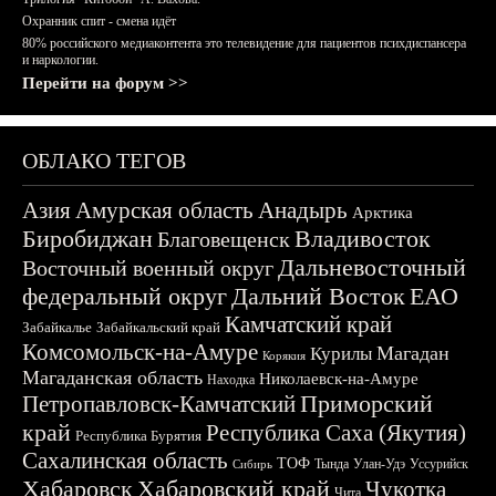
Охранник спит - смена идёт
80% российского медиаконтента это телевидение для пациентов психдиспансера
и наркологии.
Перейти на форум >>
ОБЛАКО ТЕГОВ
Азия
Амурская область
Анадырь
Арктика
Биробиджан
Владивосток
Благовещенск
Дальневосточный
Восточный военный округ
федеральный округ
Дальний Восток
ЕАО
Камчатский край
Забайкалье
Забайкальский край
Комсомольск-на-Амуре
Магадан
Курилы
Корякия
Магаданская область
Николаевск-на-Амуре
Находка
Приморский
Петропавловск-Камчатский
край
Республика Саха (Якутия)
Республика Бурятия
Сахалинская область
ТОФ
Тында
Улан-Удэ
Уссурийск
Сибирь
Хабаровск
Хабаровский край
Чукотка
Чита