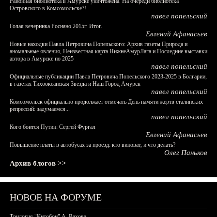
Районная библиотека в Амурске уничтожена. На очереди библиотека
Островского в Комсомольске?!
павел попельский
Голая вечеринка Роснано 2015г. Итог.
Евгений Афанасьев
Новые находки Павла Петровича Попельского: Архив газеты Природа и
аномальные явления, Неизвестная карта НижнеАмурЛага и Последние выставки
автора в Амурске по 2025
павел попельский
Официальные публикации Павла Петровича Попельского 2023-2025 в Болгарии,
в газетах Тихоокеанская Звезда и Наш Город Амурск
павел попельский
Комсомольск официально продолжает отмечать День памяти жертв сталинских
репрессий: задумаемся...
павел попельский
Кого боится Путин: Сергей Фургал
Евгений Афанасьев
Повышение платы в автобусах за проезд: кто виноват, и что делать?
Олег Паньков
Архив блогов >>
НОВОЕ НА ФОРУМЕ
Трилогия "Китобои" А. Вахова.