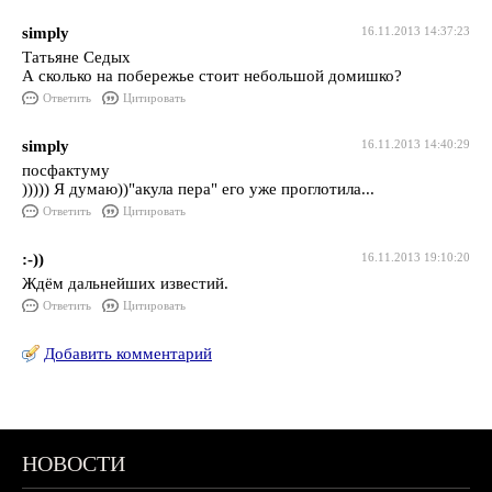
simply
16.11.2013 14:37:23
Татьяне Седых
А сколько на побережье стоит небольшой домишко?
Ответить
Цитировать
simply
16.11.2013 14:40:29
посфактуму
))))) Я думаю))"акула пера" его уже проглотила...
Ответить
Цитировать
:-))
16.11.2013 19:10:20
Ждём дальнейших известий.
Ответить
Цитировать
Добавить комментарий
НОВОСТИ