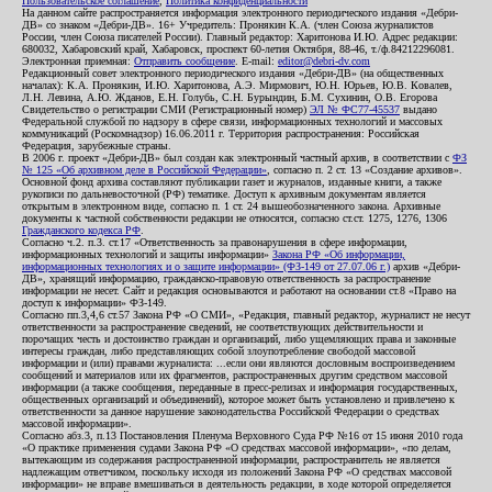
Пользовательское соглашение
,
Политика конфиденциальности
На данном сайте распространяется информация электронного периодического издания «Дебри-
ДВ» со знаком «Дебри-ДВ». 16+ Учредитель: Пронякин К.А. (член Союза журналистов
России, член Союза писателей России). Главный редактор: Харитонова И.Ю. Адрес редакции:
680032, Хабаровский край, Хабаровск, проспект 60-летия Октября, 88-46, т./ф.84212296081.
Электронная приемная:
Отправить сообщение
. E-mail:
editor@debri-dv.com
Редакционный совет электронного периодического издания «Дебри-ДВ» (на общественных
началах): К.А. Пронякин, И.Ю. Харитонова, А.Э. Мирмович, Ю.Н. Юрьев, Ю.В. Ковалев,
Л.Н. Левина, А.Ю. Жданов, Е.Н. Голубь, С.Н. Бурындин, Б.М. Сухинин, О.В. Егорова
Свидетельство о регистрации СМИ (Регистрационный номер)
ЭЛ № ФС77-45537
выдано
Федеральной службой по надзору в сфере связи, информационных технологий и массовых
коммуникаций (Роскомнадзор) 16.06.2011 г. Территория распространения: Российская
Федерация, зарубежные страны.
В 2006 г. проект «Дебри-ДВ» был создан как электронный частный архив, в соответствии с
ФЗ
№ 125 «Об архивном деле в Российской Федерации»
, согласно п. 2 ст. 13 «Создание архивов».
Основной фонд архива составляют публикации газет и журналов, изданные книги, а также
рукописи по дальневосточной (РФ) тематике. Доступ к архивным документам является
открытым в электронном виде, согласно п. 1 ст. 24 вышеобозначенного закона. Архивные
документы к частной собственности редакции не относятся, согласно ст.ст. 1275, 1276, 1306
Гражданского кодекса РФ
.
Согласно ч.2. п.3. ст.17 «Ответственность за правонарушения в сфере информации,
информационных технологий и защиты информации»
Закона РФ «Об информации,
информационных технологиях и о защите информации» (ФЗ-149 от 27.07.06 г.)
архив «Дебри-
ДВ», хранящий информацию, гражданско-правовую ответственность за распространение
информации не несет. Сайт и редакция основываются и работают на основании ст.8 «Право на
доступ к информации» ФЗ-149.
Согласно пп.3,4,6 ст.57 Закона РФ «О СМИ», «Редакция, главный редактор, журналист не несут
ответственности за распространение сведений, не соответствующих действительности и
порочащих честь и достоинство граждан и организаций, либо ущемляющих права и законные
интересы граждан, либо представляющих собой злоупотребление свободой массовой
информации и (или) правами журналиста: ...если они являются дословным воспроизведением
сообщений и материалов или их фрагментов, распространенных другим средством массовой
информации (а также сообщения, переданные в пресс-релизах и информация государственных,
общественных организаций и объединений), которое может быть установлено и привлечено к
ответственности за данное нарушение законодательства Российской Федерации о средствах
массовой информации».
Согласно абз.3, п.13 Постановления Пленума Верховного Суда РФ №16 от 15 июня 2010 года
«О практике применения судами Закона РФ «О средствах массовой информации», «по делам,
вытекающим из содержания распространенной информации, распространитель не является
надлежащим ответчиком, поскольку исходя из положений Закона РФ «О средствах массовой
информации» не вправе вмешиваться в деятельность редакции, в ходе которой определяется