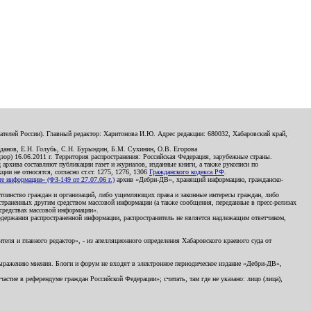
телей России). Главный редактор: Харитонова И.Ю. Адрес редакции: 680032, Хабаровский край,
данов, Е.Н. Голубь, С.Н. Бурындин, Б.М. Сухинин, О.В. Егорова
р) 16.06.2011 г. Территория распространения: Российская Федерация, зарубежные страны.
д архива составляют публикации газет и журналов, изданные книги, а также рукописи по
и не относятся, согласно ст.ст. 1275, 1276, 1306
Гражданского кодекса РФ
.
 информации» (ФЗ-149 от 27.07.06 г.)
архив «Дебри-ДВ», хранящий информацию, гражданско-
остоинство граждан и организаций, либо ущемляющих права и законные интересы граждан, либо
страненных другим средством массовой информации (а также сообщения, переданные в пресс-релизах
 средствах массовой информации».
держания распространенной информации, распространитель не является надлежащим ответчиком,
еля и главного редактор», - из апелляционного определения Хабаровского краевого суда от
 выражению мнения. Блоги и форум не входят в электронное периодическое издание «Дебри-ДВ»,
стие в референдуме граждан Российской Федерации»; считать, там где не указано: лицо (лица),