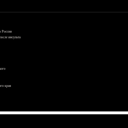
в России
осле инсульта
кого
ого края