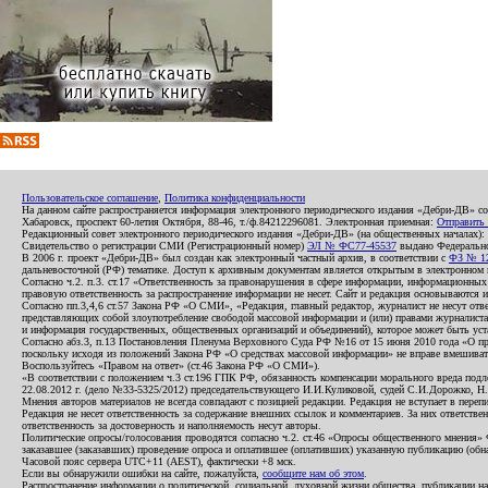
Пользовательское соглашение
,
Политика конфиденциальности
На данном сайте распространяется информация электронного периодического издания «Дебри-ДВ» с
Хабаровск, проспект 60-летия Октября, 88-46, т./ф.84212296081. Электронная приемная:
Отправить
Редакционный совет электронного периодического издания «Дебри-ДВ» (на общественных началах
Свидетельство о регистрации СМИ (Регистрационный номер)
ЭЛ № ФС77-45537
выдано Федеральной
В 2006 г. проект «Дебри-ДВ» был создан как электронный частный архив, в соответствии с
ФЗ № 12
дальневосточной (РФ) тематике. Доступ к архивным документам является открытым в электронном вид
Согласно ч.2. п.3. ст.17 «Ответственность за правонарушения в сфере информации, информационн
правовую ответственность за распространение информации не несет. Сайт и редакция основываются 
Согласно пп.3,4,6 ст.57 Закона РФ «О СМИ», «Редакция, главный редактор, журналист не несут отв
представляющих собой злоупотребление свободой массовой информации и (или) правами журналиста:
и информация государственных, общественных организаций и объединений), которое может быть уста
Согласно абз.3, п.13 Постановления Пленума Верховного Суда РФ №16 от 15 июня 2010 года «О пр
поскольку исходя из положений Закона РФ «О средствах массовой информации» не вправе вмешивать
Воспользуйтесь «Правом на ответ» (ст.46 Закона РФ «О СМИ»).
«В соответствии с положением ч.3 ст.196 ГПК РФ, обязанность компенсации морального вреда подле
22.08.2012 г. (дело №33-5325/2012) председательствующего И.И.Куликовой, судей С.И.Дорожко, Н
Мнения авторов материалов не всегда совпадают с позицией редакции. Редакция не вступает в перепи
Редакция не несет ответственность за содержание внешних ссылок и комментариев. За них ответств
ответственность за достоверность и наполняемость несут авторы.
Политические опросы/голосования проводятся согласно ч.2. ст.46 «Опросы общественного мнения» Фе
заказавшее (заказавших) проведение опроса и оплатившее (оплативших) указанную публикацию (обнаро
Часовой пояс сервера UTC+11 (AEST), фактически +8 мск.
Если вы обнаружили ошибки на сайте, пожалуйста,
сообщите нам об этом
.
Распространение информации о политической, социальной, духовной жизни общества, публикации на