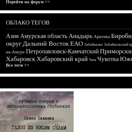
Перейти на форум >>
ОБЛАКО ТЕГОВ
Бироби
Азия
Амурская область
Анадырь
Арктика
округ
Дальний Восток
ЕАО
Забайкалье
Забайкальский к
Приморски
Петропавловск-Камчатский
на-Амуре
Хабаровск
Хабаровский край
Чукотка
Южн
Чита
Все теги >>