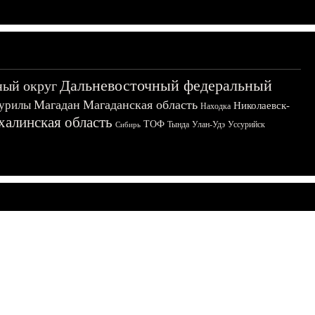
Дальневосточный федеральный
ный округ
Магадан
Магаданская область
урилы
Николаевск-
Находка
халинская область
ТОФ
Тында
Улан-Удэ
Уссурийск
Сибирь