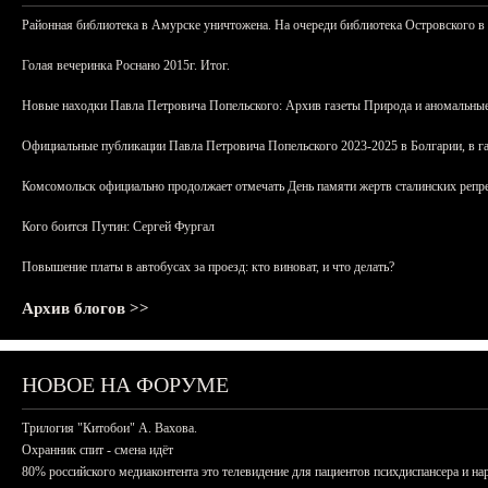
Районная библиотека в Амурске уничтожена. На очереди библиотека Островского в
Голая вечеринка Роснано 2015г. Итог.
Новые находки Павла Петровича Попельского: Архив газеты Природа и аномальные
Официальные публикации Павла Петровича Попельского 2023-2025 в Болгарии, в г
Комсомольск официально продолжает отмечать День памяти жертв сталинских репрес
Кого боится Путин: Сергей Фургал
Повышение платы в автобусах за проезд: кто виноват, и что делать?
Архив блогов >>
НОВОЕ НА ФОРУМЕ
Трилогия "Китобои" А. Вахова.
Охранник спит - смена идёт
80% российского медиаконтента это телевидение для пациентов психдиспансера и на