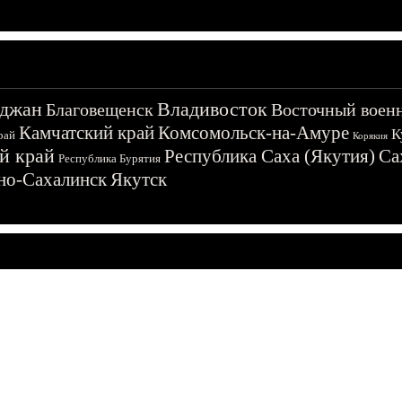
джан
Владивосток
Благовещенск
Восточный воен
Камчатский край
Комсомольск-на-Амуре
К
рай
Корякия
й край
Республика Саха (Якутия)
Са
Республика Бурятия
о-Сахалинск
Якутск