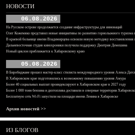
НОВОСТИ
06.08.2026
На Русском острове продолжается создание инфраструктуры для инноваций
Олег Кожемяко представил новые инициативы по развитию горнолыжного туризма 
В краевой больнице имени Владимирцева освоили новую методику восстановления п
Дальневосточная студия кинохроники получила поддержку Дмитрия Демешина
Новый циклон приближается к Хабаровскому краю
05.08.2026
В Биробиджане прошел мастер-класс стилиста международного уровня Алекса Датс
В Хабаровском крае подготовились к возможному повышению уровня Амура
Более 40 социальных выплат проиндексируют в Хабаровском крае в 2027 году
Более 1 000 тонн бензина и дизтоплива доставили в северные территории Хабаровск
Бесплатную сеть Wi-Fi запустили на площади имени Ленина в Хабаровске
Архив новостей >>
ИЗ БЛОГОВ