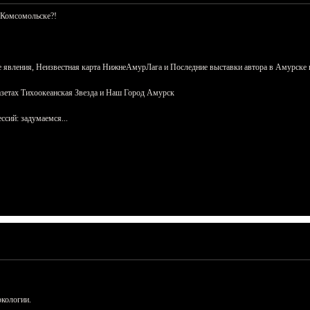
 Комсомольске?!
 явления, Неизвестная карта НижнеАмурЛага и Последние выставки автора в Амурске 
азетах Тихоокеанская Звезда и Наш Город Амурск
сий: задумаемся...
ркологии.