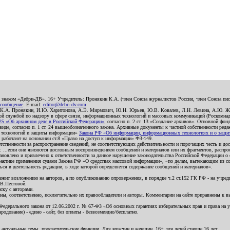
о знаком «Дебри-ДВ». 16+ Учредитель: Пронякин К.А. (член Союза журналистов России, член Союза писа
 сообщение
. E-mail:
editor@debri-dv.com
): К.А. Пронякин, И.Ю. Харитонова, А.Э. Мирмович, Ю.Н. Юрьев, Ю.В. Ковалев, Л.Н. Левина, А.Ю. Ж
 службой по надзору в сфере связи, информационных технологий и массовых коммуникаций (Роскомнадзо
5 «Об архивном деле в Российской Федерации»
, согласно п. 2 ст. 13 «Создание архивов». Основной фон
е, согласно п. 1 ст. 24 вышеобозначенного закона. Архивные документы к частной собственности редакци
ых технологий и защиты информации»
Закона РФ «Об информации, информационных технологиях и о защите
и работают на основании ст.8 «Право на доступ к информации» ФЗ-149.
етственности за распространение сведений, не соответствующих действительности и порочащих честь и д
 ...если они являются дословным воспроизведением сообщений и материалов или их фрагментов, распро
новлено и привлечено к ответственности за данное нарушение законодательства Российской Федерации о
актике применения судами Закона РФ «О средствах массовой информации», «по делам, вытекающим из со
ся в деятельность редакции, в ходе которой определяется содержание сообщений и материалов».
жит возложению на авторов, а по опубликованию опровержения, в порядке ч.2 ст.152 ГК РФ - на учредит
.В.Пестовой.
ску с авторами.
енны, соответственно, исключительно их правообладатели и авторы. Комментарии на сайте приравнены к
дерального закона от 12.06.2002 г. № 67-ФЗ «Об основных гарантиях избирательных прав и права на уча
дование) - едино - сайт, без оплаты - безвозмездно/бесплатно.
 актуальные темы, просветительские функции. Для мужчин и женщин. 16+ для детей старше 16 лет.