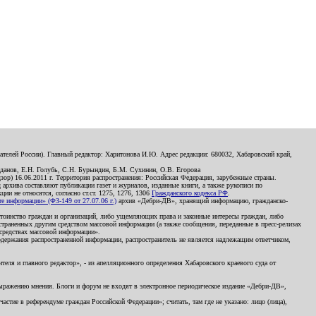
телей России). Главный редактор: Харитонова И.Ю. Адрес редакции: 680032, Хабаровский край,
данов, Е.Н. Голубь, С.Н. Бурындин, Б.М. Сухинин, О.В. Егорова
р) 16.06.2011 г. Территория распространения: Российская Федерация, зарубежные страны.
д архива составляют публикации газет и журналов, изданные книги, а также рукописи по
и не относятся, согласно ст.ст. 1275, 1276, 1306
Гражданского кодекса РФ
.
 информации» (ФЗ-149 от 27.07.06 г.)
архив «Дебри-ДВ», хранящий информацию, гражданско-
остоинство граждан и организаций, либо ущемляющих права и законные интересы граждан, либо
страненных другим средством массовой информации (а также сообщения, переданные в пресс-релизах
 средствах массовой информации».
держания распространенной информации, распространитель не является надлежащим ответчиком,
еля и главного редактор», - из апелляционного определения Хабаровского краевого суда от
 выражению мнения. Блоги и форум не входят в электронное периодическое издание «Дебри-ДВ»,
стие в референдуме граждан Российской Федерации»; считать, там где не указано: лицо (лица),