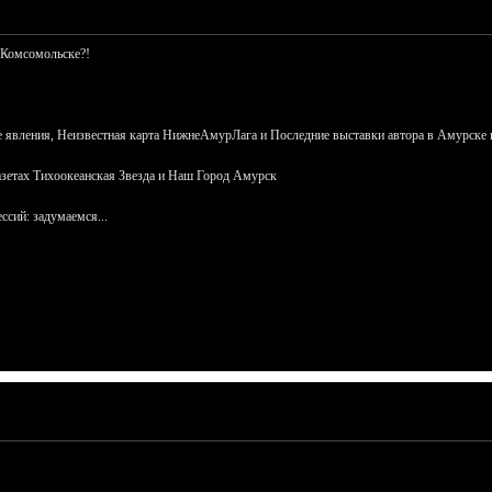
 Комсомольске?!
 явления, Неизвестная карта НижнеАмурЛага и Последние выставки автора в Амурске 
азетах Тихоокеанская Звезда и Наш Город Амурск
сий: задумаемся...