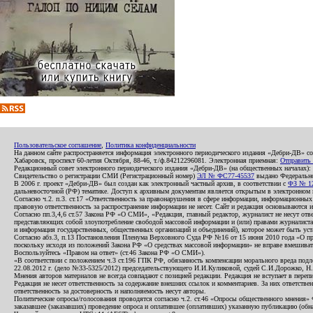
Пользовательское соглашение
,
Политика конфиденциальности
На данном сайте распространяется информация электронного периодического издания «Дебри-ДВ» с
Хабаровск, проспект 60-летия Октября, 88-46, т./ф.84212296081. Электронная приемная:
Отправить
Редакционный совет электронного периодического издания «Дебри-ДВ» (на общественных началах
Свидетельство о регистрации СМИ (Регистрационный номер)
ЭЛ № ФС77-45537
выдано Федеральной
В 2006 г. проект «Дебри-ДВ» был создан как электронный частный архив, в соответствии с
ФЗ № 12
дальневосточной (РФ) тематике. Доступ к архивным документам является открытым в электронном вид
Согласно ч.2. п.3. ст.17 «Ответственность за правонарушения в сфере информации, информационн
правовую ответственность за распространение информации не несет. Сайт и редакция основываются 
Согласно пп.3,4,6 ст.57 Закона РФ «О СМИ», «Редакция, главный редактор, журналист не несут отв
представляющих собой злоупотребление свободой массовой информации и (или) правами журналиста:
и информация государственных, общественных организаций и объединений), которое может быть уста
Согласно абз.3, п.13 Постановления Пленума Верховного Суда РФ №16 от 15 июня 2010 года «О пр
поскольку исходя из положений Закона РФ «О средствах массовой информации» не вправе вмешивать
Воспользуйтесь «Правом на ответ» (ст.46 Закона РФ «О СМИ»).
«В соответствии с положением ч.3 ст.196 ГПК РФ, обязанность компенсации морального вреда подле
22.08.2012 г. (дело №33-5325/2012) председательствующего И.И.Куликовой, судей С.И.Дорожко, Н
Мнения авторов материалов не всегда совпадают с позицией редакции. Редакция не вступает в перепи
Редакция не несет ответственность за содержание внешних ссылок и комментариев. За них ответств
ответственность за достоверность и наполняемость несут авторы.
Политические опросы/голосования проводятся согласно ч.2. ст.46 «Опросы общественного мнения» Фе
заказавшее (заказавших) проведение опроса и оплатившее (оплативших) указанную публикацию (обнаро