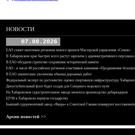
НОВОСТИ
07.08.2026
ЕАО станет пилотным регионом нового проекта Мастерской управления «Сенеж»
В Хабаровском крае быстрее всего растут зарплаты у административного персонала 
В ЕАО обсудили стратегию сохранения исторической памяти
ЕАО - в числе 40 российских регионов-участников кампании «Продвижение безопас
В ЕАО значительно увеличены объемы дорожных работ
Федеральный эксперт по достоинству оценил спортивную инфраструктуру Хабаровс
Дноуглубительный флот будет создан для Северного морского пути
На Хабаровском судостроительном заводе началось производство дебаркадеров
ЦУМ в Хабаровске вернули государству
Бывший судоремонтный завод «Якорь» в Советской Гавани планируют восстановить
Архив новостей >>