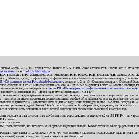
о знаком «Дебри-ДВ». 16+ Учредитель: Пронякин К.А. (член Союза журналистов России, член Союза писа
 сообщение
. E-mail:
editor@debri-dv.com
): К.А. Пронякин, И.Ю. Харитонова, А.Э. Мирмович, Ю.Н. Юрьев, Ю.В. Ковалев, Л.Н. Левина, А.Ю. Ж
 службой по надзору в сфере связи, информационных технологий и массовых коммуникаций (Роскомнадзо
5 «Об архивном деле в Российской Федерации»
, согласно п. 2 ст. 13 «Создание архивов». Основной фон
е, согласно п. 1 ст. 24 вышеобозначенного закона. Архивные документы к частной собственности редакци
ых технологий и защиты информации»
Закона РФ «Об информации, информационных технологиях и о защите
и работают на основании ст.8 «Право на доступ к информации» ФЗ-149.
етственности за распространение сведений, не соответствующих действительности и порочащих честь и д
 ...если они являются дословным воспроизведением сообщений и материалов или их фрагментов, распро
новлено и привлечено к ответственности за данное нарушение законодательства Российской Федерации о
актике применения судами Закона РФ «О средствах массовой информации», «по делам, вытекающим из со
ся в деятельность редакции, в ходе которой определяется содержание сообщений и материалов».
жит возложению на авторов, а по опубликованию опровержения, в порядке ч.2 ст.152 ГК РФ - на учредит
.В.Пестовой.
ску с авторами.
енны, соответственно, исключительно их правообладатели и авторы. Комментарии на сайте приравнены к
дерального закона от 12.06.2002 г. № 67-ФЗ «Об основных гарантиях избирательных прав и права на уча
дование) - едино - сайт, без оплаты - безвозмездно/бесплатно.