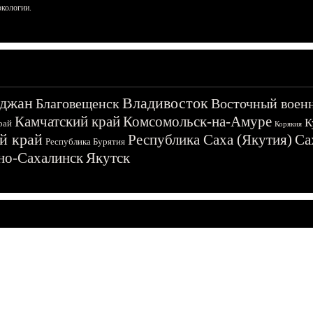
ркологии.
джан
Владивосток
Благовещенск
Восточный воен
Камчатский край
Комсомольск-на-Амуре
К
рай
Корякия
й край
Республика Саха (Якутия)
Са
Республика Бурятия
о-Сахалинск
Якутск