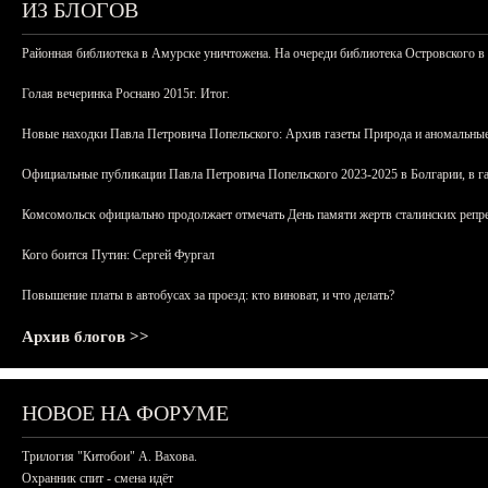
ИЗ БЛОГОВ
Районная библиотека в Амурске уничтожена. На очереди библиотека Островского в
Голая вечеринка Роснано 2015г. Итог.
Новые находки Павла Петровича Попельского: Архив газеты Природа и аномальные
Официальные публикации Павла Петровича Попельского 2023-2025 в Болгарии, в г
Комсомольск официально продолжает отмечать День памяти жертв сталинских репрес
Кого боится Путин: Сергей Фургал
Повышение платы в автобусах за проезд: кто виноват, и что делать?
Архив блогов >>
НОВОЕ НА ФОРУМЕ
Трилогия "Китобои" А. Вахова.
Охранник спит - смена идёт