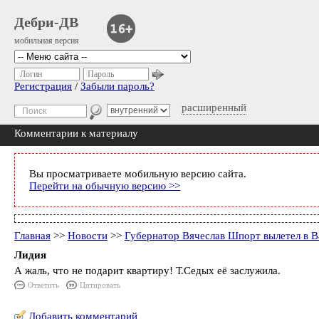
Дебри-ДВ
мобильная версия
Логин
Пароль
Регистрация
/
Забыли пароль?
расширенный
Комментарии к материалу
Вы просматриваете мобильную версию сайта.
Перейти на обычную версию >>
Главная
>>
Новости
>>
Губернатор Вячеслав Шпорт вылетел в 
Лидия
А жаль, что не подарит квартиру! Т.Седых её заслужила.
Ответить
Цитировать
Добавить комментарий