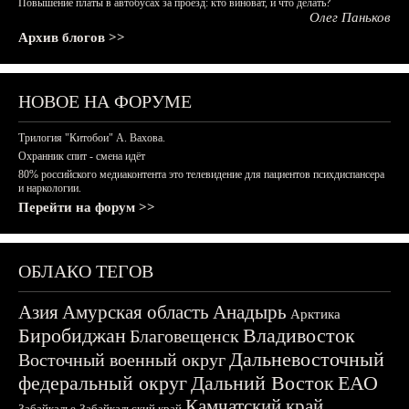
Повышение платы в автобусах за проезд: кто виноват, и что делать?
Олег Паньков
Архив блогов >>
НОВОЕ НА ФОРУМЕ
Трилогия "Китобои" А. Вахова.
Охранник спит - смена идёт
80% российского медиаконтента это телевидение для пациентов психдиспансера
и наркологии.
Перейти на форум >>
ОБЛАКО ТЕГОВ
Азия
Амурская область
Анадырь
Арктика
Биробиджан
Владивосток
Благовещенск
Дальневосточный
Восточный военный округ
федеральный округ
Дальний Восток
ЕАО
Камчатский край
Забайкалье
Забайкальский край