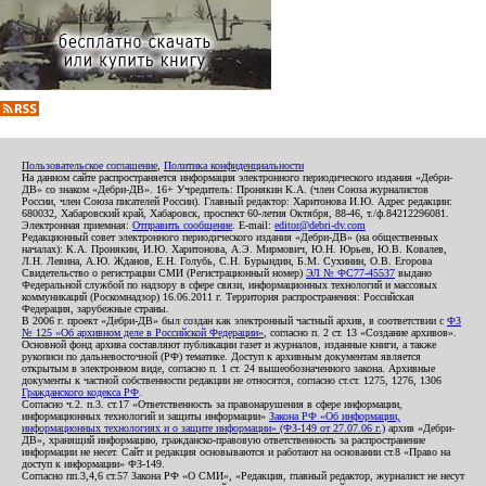
Пользовательское соглашение
,
Политика конфиденциальности
На данном сайте распространяется информация электронного периодического издания «Дебри-
ДВ» со знаком «Дебри-ДВ». 16+ Учредитель: Пронякин К.А. (член Союза журналистов
России, член Союза писателей России). Главный редактор: Харитонова И.Ю. Адрес редакции:
680032, Хабаровский край, Хабаровск, проспект 60-летия Октября, 88-46, т./ф.84212296081.
Электронная приемная:
Отправить сообщение
. E-mail:
editor@debri-dv.com
Редакционный совет электронного периодического издания «Дебри-ДВ» (на общественных
началах): К.А. Пронякин, И.Ю. Харитонова, А.Э. Мирмович, Ю.Н. Юрьев, Ю.В. Ковалев,
Л.Н. Левина, А.Ю. Жданов, Е.Н. Голубь, С.Н. Бурындин, Б.М. Сухинин, О.В. Егорова
Свидетельство о регистрации СМИ (Регистрационный номер)
ЭЛ № ФС77-45537
выдано
Федеральной службой по надзору в сфере связи, информационных технологий и массовых
коммуникаций (Роскомнадзор) 16.06.2011 г. Территория распространения: Российская
Федерация, зарубежные страны.
В 2006 г. проект «Дебри-ДВ» был создан как электронный частный архив, в соответствии с
ФЗ
№ 125 «Об архивном деле в Российской Федерации»
, согласно п. 2 ст. 13 «Создание архивов».
Основной фонд архива составляют публикации газет и журналов, изданные книги, а также
рукописи по дальневосточной (РФ) тематике. Доступ к архивным документам является
открытым в электронном виде, согласно п. 1 ст. 24 вышеобозначенного закона. Архивные
документы к частной собственности редакции не относятся, согласно ст.ст. 1275, 1276, 1306
Гражданского кодекса РФ
.
Согласно ч.2. п.3. ст.17 «Ответственность за правонарушения в сфере информации,
информационных технологий и защиты информации»
Закона РФ «Об информации,
информационных технологиях и о защите информации» (ФЗ-149 от 27.07.06 г.)
архив «Дебри-
ДВ», хранящий информацию, гражданско-правовую ответственность за распространение
информации не несет. Сайт и редакция основываются и работают на основании ст.8 «Право на
доступ к информации» ФЗ-149.
Согласно пп.3,4,6 ст.57 Закона РФ «О СМИ», «Редакция, главный редактор, журналист не несут