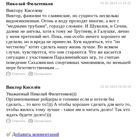
Николай Филатенков
01.02.2014 21:14:32
Виктору Киселеву
Виктор, фамилии то славянские, но сущность несколько
видоизмененная. Огонь и воду проходят многие, а вот с
"медными трубами", гораздо сложнее. И Шувалов, и Сечин,
далеко не ангелы, хотя к тому же Трутневу, и Галушке, лично
у меня претензий нет. Пока, они особо ничего хорошего не
сделали, но и вреда не принесли. Бум надеяться, что "по
честному" хотят сделать нашу жизнь лучше. Во всяком
случае, чувствуется, что они стараются. Что же касается
ситуации с участником Паралимпийских игр, то считаю
поведение Сахалинских спортивных чиновников, по меньшей
мере безответственным ...
Ответить
Цитировать
Виктор Киселёв
02.02.2014 16:36:58
Уважаемый Николай Филатенков)))
Организованные рейдеры и гопники если и хотели бы
сделать... то кого то!))) А чтобы хорошее сделать для кого то,
чтобы жилось тому лучше - такое им и читать долго! Так что
ждать будете долго!)))
Ответить
Цитировать
Добавить комментарий