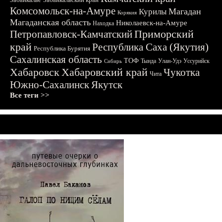
Комсомольск-на-Амуре
Магадан
Курилы
Корякия
Магаданская область
Николаевск-на-Амуре
Находка
Приморский
Петропавловск-Камчатский
край
Республика Саха (Якутия)
Республика Бурятия
Сахалинская область
ТОФ
Тында
Улан-Удэ
Уссурийск
Сибирь
Хабаровск
Хабаровский край
Чукотка
Чита
Южно-Сахалинск
Якутск
Все теги >>