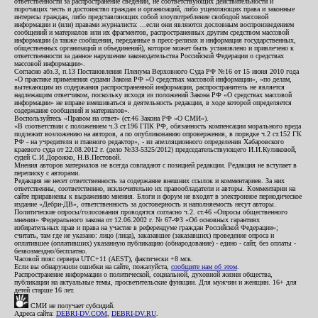
ответственности за распространение сведений, не соответствующих действительности и
порочащих честь и достоинство граждан и организаций, либо ущемляющих права и законные
интересы граждан, либо представляющих собой злоупотребление свободой массовой
информации и (или) правами журналиста: ...если они являются дословным воспроизведением
сообщений и материалов или их фрагментов, распространенных другим средством массовой
информации (а также сообщения, переданные в пресс-релизах и информация государственных,
общественных организаций и объединений), которое может быть установлено и привлечено к
ответственности за данное нарушение законодательства Российской Федерации о средствах
массовой информации».
Согласно абз.3, п.13 Постановления Пленума Верховного Суда РФ №16 от 15 июня 2010 года
«О практике применения судами Закона РФ «О средствах массовой информации», «по делам,
вытекающим из содержания распространенной информации, распространитель не является
надлежащим ответчиком, поскольку исходя из положений Закона РФ «О средствах массовой
информации» не вправе вмешиваться в деятельность редакции, в ходе которой определяется
содержание сообщений и материалов».
Воспользуйтесь «Правом на ответ» (ст.46 Закона РФ «О СМИ»).
«В соответствии с положением ч.3 ст.196 ГПК РФ, обязанность компенсации морального вреда
подлежит возложению на авторов, а по опубликованию опровержения, в порядке ч.2 ст.152 ГК
РФ - на учредителя и главного редактор», - из апелляционного определения Хабаровского
краевого суда от 22.08.2012 г. (дело №33-5325/2012) председательствующего И.И.Куликовой,
судей С.И.Дорожко, Н.В.Пестовой.
Мнения авторов материалов не всегда совпадают с позицией редакции. Редакция не вступает в
переписку с авторами.
Редакция не несет ответственность за содержание внешних ссылок и комментариев. За них
ответственны, соответственно, исключительно их правообладатели и авторы. Комментарии на
сайте приравнены к выражению мнения. Блоги и форум не входят в электронное периодическое
издание «Дебри-ДВ», ответственность за достоверность и наполняемость несут авторы.
Политические опросы/голосования проводятся согласно ч.2. ст.46 «Опросы общественного
мнения» Федерального закона от 12.06.2002 г. № 67-ФЗ «Об основных гарантиях
избирательных прав и права на участие в референдуме граждан Российской Федерации»;
считать, там где не указано: лицо (лица), заказавшее (заказавших) проведение опроса и
оплатившее (оплативших) указанную публикацию (обнародование) - едино - сайт, без оплаты -
безвозмездно/бесплатно.
Часовой пояс сервера UTC+11 (AEST), фактически +8 мск.
Если вы обнаружили ошибки на сайте, пожалуйста,
сообщите нам об этом
.
Распространение информации о политической, социальной, духовной жизни общества,
публикации на актуальные темы, просветительские функции. Для мужчин и женщин. 16+ для
детей старше 16 лет.
СМИ не получает субсидий.
Адреса сайта:
DEBRI-DV.COM
,
DEBRI-DV.RU
.