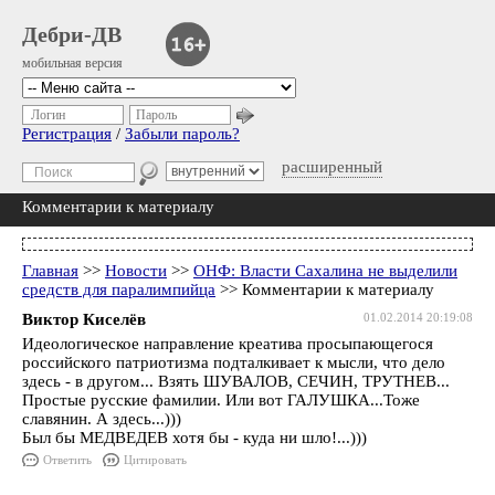
Дебри-ДВ
мобильная версия
Логин
Пароль
Регистрация
/
Забыли пароль?
расширенный
Комментарии к материалу
Главная
>>
Новости
>>
ОНФ: Власти Сахалина не выделили
средств для паралимпийца
>> Комментарии к материалу
Виктор Киселёв
01.02.2014 20:19:08
Идеологическое направление креатива просыпающегося
российского патриотизма подталкивает к мысли, что дело
здесь - в другом... Взять ШУВАЛОВ, СЕЧИН, ТРУТНЕВ...
Простые русские фамилии. Или вот ГАЛУШКА...Тоже
славянин. А здесь...)))
Был бы МЕДВЕДЕВ хотя бы - куда ни шло!...)))
Ответить
Цитировать