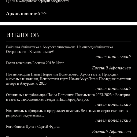
ЦУМ в Хабаровске вернули государству
Архив новостей >>
ИЗ БЛОГОВ
Районная библиотека в Амурске уничтожена. На очереди библиотека
Островского в Комсомольске?!
павел попельский
Голая вечеринка Роснано 2015г. Итог.
Евгений Афанасьев
Новые находки Павла Петровича Попельского: Архив газеты Природа и
аномальные явления, Неизвестная карта НижнеАмурЛага и Последние выставки
автора в Амурске по 2025
павел попельский
Официальные публикации Павла Петровича Попельского 2023-2025 в Болгарии,
в газетах Тихоокеанская Звезда и Наш Город Амурск
павел попельский
Комсомольск официально продолжает отмечать День памяти жертв сталинских
репрессий: задумаемся...
павел попельский
Кого боится Путин: Сергей Фургал
Евгений Афанасьев