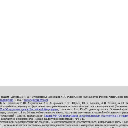
о знаком «Дебри-ДВ». 16+ Учредитель: Пронякин К.А. (член Союза журналистов России, член Союза писа
 сообщение
. E-mail:
editor@debri-dv.com
): К.А. Пронякин, И.Ю. Харитонова, А.Э. Мирмович, Ю.Н. Юрьев, Ю.В. Ковалев, Л.Н. Левина, А.Ю. Ж
 службой по надзору в сфере связи, информационных технологий и массовых коммуникаций (Роскомнадзо
5 «Об архивном деле в Российской Федерации»
, согласно п. 2 ст. 13 «Создание архивов». Основной фон
е, согласно п. 1 ст. 24 вышеобозначенного закона. Архивные документы к частной собственности редакци
ых технологий и защиты информации»
Закона РФ «Об информации, информационных технологиях и о защите
и работают на основании ст.8 «Право на доступ к информации» ФЗ-149.
етственности за распространение сведений, не соответствующих действительности и порочащих честь и д
 ...если они являются дословным воспроизведением сообщений и материалов или их фрагментов, распро