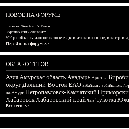
НОВОЕ НА ФОРУМЕ
Трилогия "Китобои" А. Вахова.
Охранник спит - смена идёт
80% российского медиаконтента это телевидение для пациентов психдиспансера и на
Перейти на форум >>
ОБЛАКО ТЕГОВ
Бироби
Азия
Амурская область
Анадырь
Арктика
округ
Дальний Восток
ЕАО
Забайкалье
Забайкальский к
Приморски
Петропавловск-Камчатский
на-Амуре
Хабаровск
Хабаровский край
Чукотка
Южн
Чита
Все теги >>