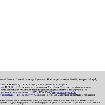
телей России). Главный редактор: Харитонова И.Ю. Адрес редакции: 680032, Хабаровский край,
данов, Е.Н. Голубь, С.Н. Бурындин, Б.М. Сухинин, О.В. Егорова
р) 16.06.2011 г. Территория распространения: Российская Федерация, зарубежные страны.
д архива составляют публикации газет и журналов, изданные книги, а также рукописи по
и не относятся, согласно ст.ст. 1275, 1276, 1306
Гражданского кодекса РФ
.
 информации» (ФЗ-149 от 27.07.06 г.)
архив «Дебри-ДВ», хранящий информацию, гражданско-
остоинство граждан и организаций, либо ущемляющих права и законные интересы граждан, либо
страненных другим средством массовой информации (а также сообщения, переданные в пресс-релизах