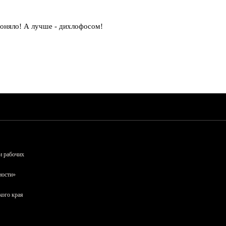
воняло! А лучше - дихлофосом!
и рабочих
ности»
кого края