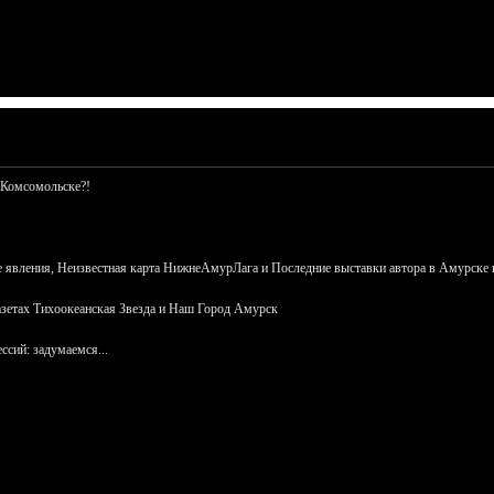
 Комсомольске?!
 явления, Неизвестная карта НижнеАмурЛага и Последние выставки автора в Амурске 
азетах Тихоокеанская Звезда и Наш Город Амурск
сий: задумаемся...