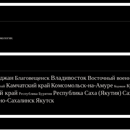
ркологии.
джан
Владивосток
Благовещенск
Восточный воен
Камчатский край
Комсомольск-на-Амуре
К
рай
Корякия
й край
Республика Саха (Якутия)
Са
Республика Бурятия
о-Сахалинск
Якутск