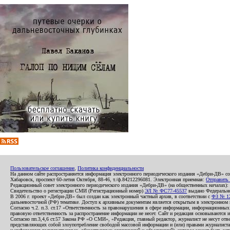
Пользовательское соглашение
,
Политика конфиденциальности
На данном сайте распространяется информация электронного периодического издания «Дебри-ДВ» с
Хабаровск, проспект 60-летия Октября, 88-46, т./ф.84212296081. Электронная приемная:
Отправить
Редакционный совет электронного периодического издания «Дебри-ДВ» (на общественных началах
Свидетельство о регистрации СМИ (Регистрационный номер)
ЭЛ № ФС77-45537
выдано Федеральной
В 2006 г. проект «Дебри-ДВ» был создан как электронный частный архив, в соответствии с
ФЗ № 12
дальневосточной (РФ) тематике. Доступ к архивным документам является открытым в электронном вид
Согласно ч.2. п.3. ст.17 «Ответственность за правонарушения в сфере информации, информационн
правовую ответственность за распространение информации не несет. Сайт и редакция основываются 
Согласно пп.3,4,6 ст.57 Закона РФ «О СМИ», «Редакция, главный редактор, журналист не несут отв
представляющих собой злоупотребление свободой массовой информации и (или) правами журналиста: