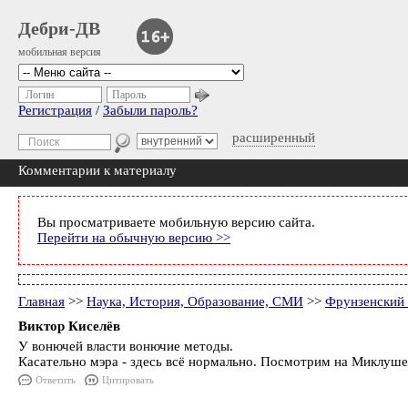
Дебри-ДВ
мобильная версия
Логин
Пароль
Регистрация
/
Забыли пароль?
расширенный
Комментарии к материалу
Вы просматриваете мобильную версию сайта.
Перейти на обычную версию >>
Главная
>>
Наука, История, Образование, СМИ
>>
Фрунзенский 
Виктор Киселёв
У вонючей власти вонючие методы.
Касательно мэра - здесь всё нормально. Посмотрим на Миклушев
Ответить
Цитировать