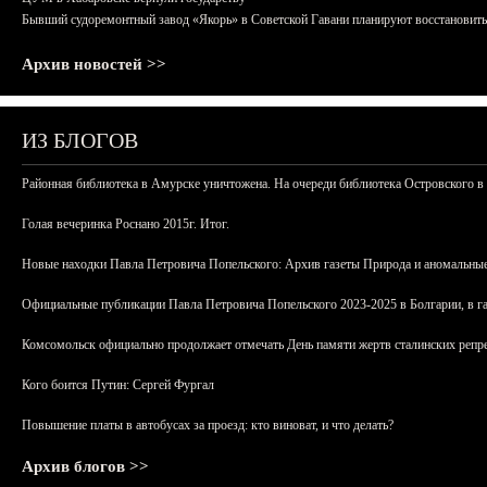
Бывший судоремонтный завод «Якорь» в Советской Гавани планируют восстановить
Архив новостей >>
ИЗ БЛОГОВ
Районная библиотека в Амурске уничтожена. На очереди библиотека Островского в
Голая вечеринка Роснано 2015г. Итог.
Новые находки Павла Петровича Попельского: Архив газеты Природа и аномальные
Официальные публикации Павла Петровича Попельского 2023-2025 в Болгарии, в г
Комсомольск официально продолжает отмечать День памяти жертв сталинских репрес
Кого боится Путин: Сергей Фургал
Повышение платы в автобусах за проезд: кто виноват, и что делать?
Архив блогов >>