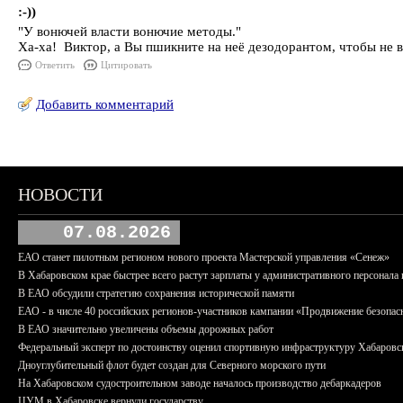
:-))
"У вонючей власти вонючие методы."
Ха-ха! Виктор, а Вы пшикните на неё дезодорантом, чтобы не 
Ответить
Цитировать
Добавить комментарий
НОВОСТИ
07.08.2026
ЕАО станет пилотным регионом нового проекта Мастерской управления «Сенеж»
В Хабаровском крае быстрее всего растут зарплаты у административного персонала 
В ЕАО обсудили стратегию сохранения исторической памяти
ЕАО - в числе 40 российских регионов-участников кампании «Продвижение безопас
В ЕАО значительно увеличены объемы дорожных работ
Федеральный эксперт по достоинству оценил спортивную инфраструктуру Хабаровс
Дноуглубительный флот будет создан для Северного морского пути
На Хабаровском судостроительном заводе началось производство дебаркадеров
ЦУМ в Хабаровске вернули государству