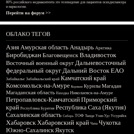
80% российского медиаконтента это телевидение для пациентов психдиспансера
и наркологии.
Перейти на форум >>
ОБЛАКО ТЕГОВ
Азия
Амурская область
Анадырь
Арктика
Биробиджан
Владивосток
Благовещенск
Дальневосточный
Восточный военный округ
федеральный округ
Дальний Восток
ЕАО
Камчатский край
Забайкалье
Забайкальский край
Комсомольск-на-Амуре
Магадан
Курилы
Корякия
Магаданская область
Николаевск-на-Амуре
Находка
Приморский
Петропавловск-Камчатский
край
Республика Саха (Якутия)
Республика Бурятия
Сахалинская область
ТОФ
Тында
Улан-Удэ
Уссурийск
Сибирь
Хабаровск
Хабаровский край
Чукотка
Чита
Южно-Сахалинск
Якутск