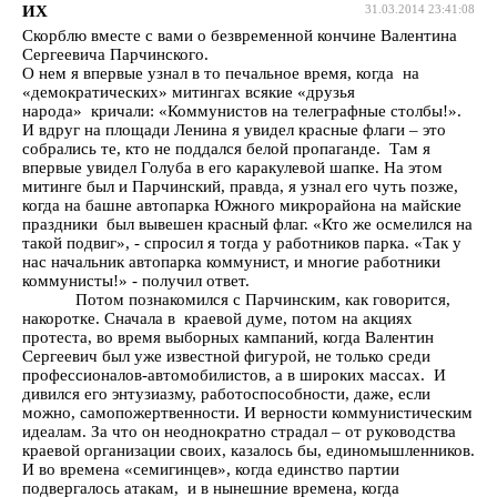
ИХ
31.03.2014 23:41:08
Скорблю вместе с вами о безвременной кончине Валентина
Сергеевича Парчинского.
О нем я впервые узнал в то печальное время, когда на
«демократических» митингах всякие «друзья
народа» кричали: «Коммунистов на телеграфные столбы!».
И вдруг на площади Ленина я увидел красные флаги – это
собрались те, кто не поддался белой пропаганде. Там я
впервые увидел Голуба в его каракулевой шапке. На этом
митинге был и Парчинский, правда, я узнал его чуть позже,
когда на башне автопарка Южного микрорайона на майские
праздники был вывешен красный флаг. «Кто же осмелился на
такой подвиг», - спросил я тогда у работников парка. «Так у
нас начальник автопарка коммунист, и многие работники
коммунисты!» - получил ответ.
Потом познакомился с Парчинским, как говорится,
накоротке. Сначала в краевой думе, потом на акциях
протеста, во время выборных кампаний, когда Валентин
Сергеевич был уже известной фигурой, не только среди
профессионалов-автомобилистов, а в широких массах. И
дивился его энтузиазму, работоспособности, даже, если
можно, самопожертвенности. И верности коммунистическим
идеалам. За что он неоднократно страдал – от руководства
краевой организации своих, казалось бы, единомышленников.
И во времена «семигинцев», когда единство партии
подвергалось атакам, и в нынешние времена, когда