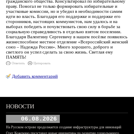
гражданского общества. Консультировал по избирательному
праву. Помогал не только формировать избирательные и
участковые комиссии, но и убедил в необходимости самим
идти во власть. Благодаря его поддержке и поддержке его
сторонников, настоящих коммунистов, нам удалось и на
выборах победить и почувствовать свою силу в борьбе за
социальную справедливость в отдельно взятом поселении.
Благодаря Валентину Сергеевичу в нашем посёлке появилось
жизнеспособное местное отделение «Всероссийский женский
союз – Надежда России». Много хорошего, доброго и
светлого он успел сделать за свою жизнь. Светлая ему
ПАМЯТЬ!
Ответить
Цитировать
Добавить комментарий
НОВОСТИ
06.08.2026
На Русском острове продолжается создание инфраструктуры для инноваций
Олег Кожемяко представил новые инициативы по развитию горнолыжного