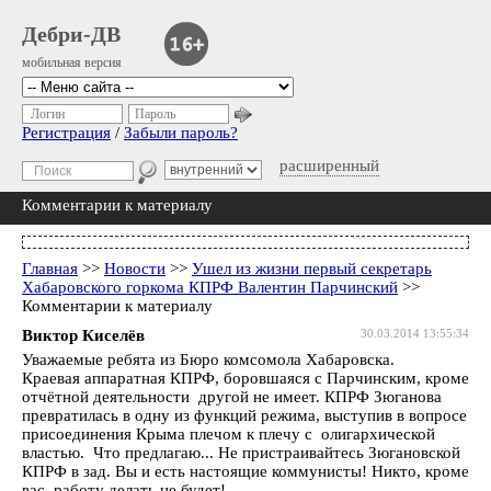
Дебри-ДВ
мобильная версия
Логин
Пароль
Регистрация
/
Забыли пароль?
расширенный
Комментарии к материалу
Главная
>>
Новости
>>
Ушел из жизни первый секретарь
Хабаровского горкома КПРФ Валентин Парчинский
>>
Комментарии к материалу
Виктор Киселёв
30.03.2014 13:55:34
Уважаемые ребята из Бюро комсомола Хабаровска.
Краевая аппаратная КПРФ, боровшаяся с Парчинским, кроме
отчётной деятельности другой не имеет. КПРФ Зюганова
превратилась в одну из функций режима, выступив в вопросе
присоединения Крыма плечом к плечу с олигархической
властью. Что предлагаю... Не пристраивайтесь Зюгановской
КПРФ в зад. Вы и есть настоящие коммунисты! Никто, кроме
вас, работу делать не будет!