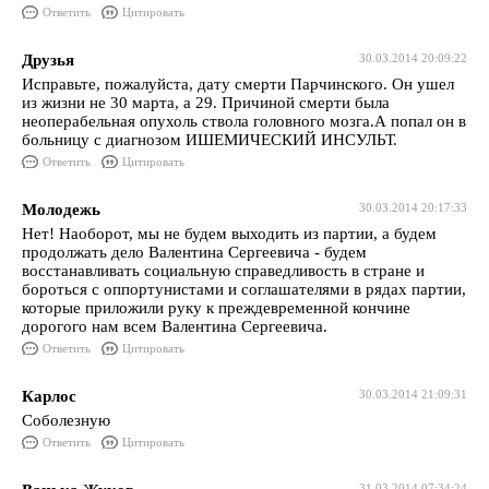
Ответить
Цитировать
Друзья
30.03.2014 20:09:22
Исправьте, пожалуйста, дату смерти Парчинского. Он ушел
из жизни не 30 марта, а 29. Причиной смерти была
неоперабельная опухоль ствола головного мозга.А попал он в
больницу с диагнозом ИШЕМИЧЕСКИЙ ИНСУЛЬТ.
Ответить
Цитировать
Молодежь
30.03.2014 20:17:33
Нет! Наоборот, мы не будем выходить из партии, а будем
продолжать дело Валентина Сергеевича - будем
восстанавливать социальную справедливость в стране и
бороться с оппортунистами и соглашателями в рядах партии,
которые приложили руку к преждевременной кончине
дорогого нам всем Валентина Сергеевича.
Ответить
Цитировать
Карлос
30.03.2014 21:09:31
Соболезную
Ответить
Цитировать
31.03.2014 07:34:24