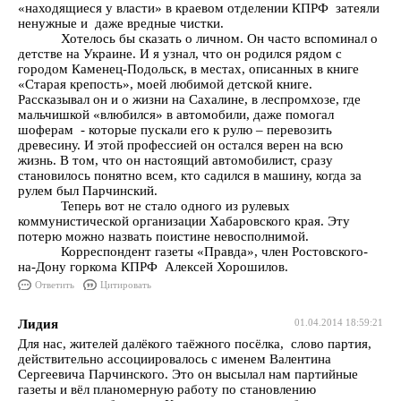
«находящиеся у власти» в краевом отделении КПРФ затеяли
ненужные и даже вредные чистки.
Хотелось бы сказать о личном. Он часто вспоминал о
детстве на Украине. И я узнал, что он родился рядом с
городом Каменец-Подольск, в местах, описанных в книге
«Старая крепость», моей любимой детской книге.
Рассказывал он и о жизни на Сахалине, в леспромхозе, где
мальчишкой «влюбился» в автомобили, даже помогал
шоферам - которые пускали его к рулю – перевозить
древесину. И этой профессией он остался верен на всю
жизнь. В том, что он настоящий автомобилист, сразу
становилось понятно всем, кто садился в машину, когда за
рулем был Парчинский.
Теперь вот не стало одного из рулевых
коммунистической организации Хабаровского края. Эту
потерю можно назвать поистине невосполнимой.
Корреспондент газеты «Правда», член Ростовского-
на-Дону горкома КПРФ Алексей Хорошилов.
Ответить
Цитировать
Лидия
01.04.2014 18:59:21
Для нас, жителей далёкого таёжного посёлка, слово партия,
действительно ассоциировалось с именем Валентина
Сергеевича Парчинского. Это он высылал нам партийные
газеты и вёл планомерную работу по становлению