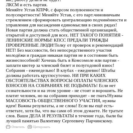
ЛКСМ и есть партия.
Меняйте Устав КПРФ, с фарсом полувоенности и
полусекретности! Меняйте Устав, с его парт.чиновничьим
стремлением сформировать централизацию подчинённости и
управления для насаждения единомыслия в своих рядах!
Новая партия должна стать общественной организацией,
открытой и доступной для всех. НЕТ ТАКОГО ПОНЯТИЯ -
ЛЕНИНСКИЕ НОРМЫ! КПСС ПРЕДАЛИ ТРИЖДЫ
ПРОВЕРЕННЫЕ ЛЮДИ!Толку от проверок и рекомендаций
НЕТ! Без массовости, без непосредственного участия
молодёжи и граждан никакая партия не в состоянии быть
жизнеспособной! Хочешь быть в Комсомоле или партии -
заплати квотер за членский билет и полугодовой взнос!
Собрания - еженедельно! В клубах - ежедневно! Штабы
должны работать круглосуточно. НИ ПРИ КАКИХ
ОБСТОЯТЕЛЬСТВАХ ВОПРОСЫ ОПЛАТЫ ЧЛЕНСКИХ
ВЗНОСОВ НА СОБРАНИЯХ НЕ ПОДЫМАТЬ! Если нет
сознательности и на этом уровне - не стоит и ворошить. Не
платит человек, но на собрания приходит - не гнать!Нужны
МАССОВОСТЬ ОБЩЕСТВЕННОГО УЧАСТИЯ, нужны
идеи! Важны результаты, а не слова! Если вы ещё есть-
ответьте, хотя бы, что вы сами об этом думаете. Не тратьте
слов. Ваши ДЕЛА И РЕЗУЛЬТАТЫ в течение года, были бы
лучшей памятью Валентину Сергеевичу Парчинскому.
Ответить
Цитировать