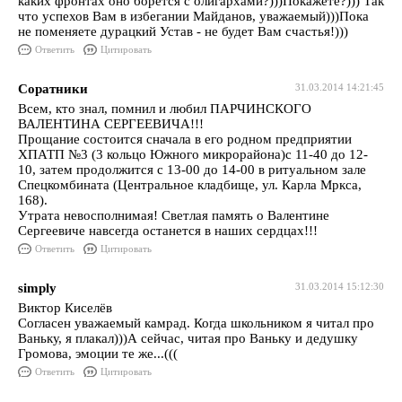
каких фронтах оно борется с олигархами?)))Покажете?))) Так
что успехов Вам в избегании Майданов, уважаемый)))Пока
не поменяете дурацкий Устав - не будет Вам счастья!)))
Ответить
Цитировать
Соратники
31.03.2014 14:21:45
Всем, кто знал, помнил и любил ПАРЧИНСКОГО
ВАЛЕНТИНА СЕРГЕЕВИЧА!!!
Прощание состоится сначала в его родном предприятии
ХПАТП №3 (3 кольцо Южного микрорайона)с 11-40 до 12-
10, затем продолжится с 13-00 до 14-00 в ритуальном зале
Спецкомбината (Центральное кладбище, ул. Карла Мркса,
168).
Утрата невосполнимая! Светлая память о Валентине
Сергеевиче навсегда останется в наших сердцах!!!
Ответить
Цитировать
simply
31.03.2014 15:12:30
Виктор Киселёв
Согласен уважаемый камрад. Когда школьником я читал про
Ваньку, я плакал)))А сейчас, читая про Ваньку и дедушку
Громова, эмоции те же...(((
Ответить
Цитировать