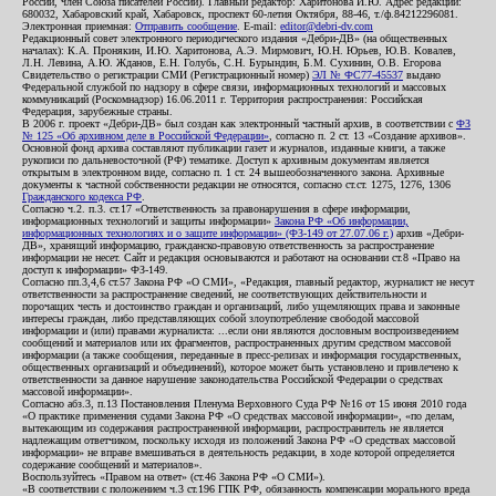
России, член Союза писателей России). Главный редактор: Харитонова И.Ю. Адрес редакции:
680032, Хабаровский край, Хабаровск, проспект 60-летия Октября, 88-46, т./ф.84212296081.
Электронная приемная:
Отправить сообщение
. E-mail:
editor@debri-dv.com
Редакционный совет электронного периодического издания «Дебри-ДВ» (на общественных
началах): К.А. Пронякин, И.Ю. Харитонова, А.Э. Мирмович, Ю.Н. Юрьев, Ю.В. Ковалев,
Л.Н. Левина, А.Ю. Жданов, Е.Н. Голубь, С.Н. Бурындин, Б.М. Сухинин, О.В. Егорова
Свидетельство о регистрации СМИ (Регистрационный номер)
ЭЛ № ФС77-45537
выдано
Федеральной службой по надзору в сфере связи, информационных технологий и массовых
коммуникаций (Роскомнадзор) 16.06.2011 г. Территория распространения: Российская
Федерация, зарубежные страны.
В 2006 г. проект «Дебри-ДВ» был создан как электронный частный архив, в соответствии с
ФЗ
№ 125 «Об архивном деле в Российской Федерации»
, согласно п. 2 ст. 13 «Создание архивов».
Основной фонд архива составляют публикации газет и журналов, изданные книги, а также
рукописи по дальневосточной (РФ) тематике. Доступ к архивным документам является
открытым в электронном виде, согласно п. 1 ст. 24 вышеобозначенного закона. Архивные
документы к частной собственности редакции не относятся, согласно ст.ст. 1275, 1276, 1306
Гражданского кодекса РФ
.
Согласно ч.2. п.3. ст.17 «Ответственность за правонарушения в сфере информации,
информационных технологий и защиты информации»
Закона РФ «Об информации,
информационных технологиях и о защите информации» (ФЗ-149 от 27.07.06 г.)
архив «Дебри-
ДВ», хранящий информацию, гражданско-правовую ответственность за распространение
информации не несет. Сайт и редакция основываются и работают на основании ст.8 «Право на
доступ к информации» ФЗ-149.
Согласно пп.3,4,6 ст.57 Закона РФ «О СМИ», «Редакция, главный редактор, журналист не несут
ответственности за распространение сведений, не соответствующих действительности и
порочащих честь и достоинство граждан и организаций, либо ущемляющих права и законные
интересы граждан, либо представляющих собой злоупотребление свободой массовой
информации и (или) правами журналиста: ...если они являются дословным воспроизведением
сообщений и материалов или их фрагментов, распространенных другим средством массовой
информации (а также сообщения, переданные в пресс-релизах и информация государственных,
общественных организаций и объединений), которое может быть установлено и привлечено к
ответственности за данное нарушение законодательства Российской Федерации о средствах
массовой информации».
Согласно абз.3, п.13 Постановления Пленума Верховного Суда РФ №16 от 15 июня 2010 года
«О практике применения судами Закона РФ «О средствах массовой информации», «по делам,
вытекающим из содержания распространенной информации, распространитель не является
надлежащим ответчиком, поскольку исходя из положений Закона РФ «О средствах массовой
информации» не вправе вмешиваться в деятельность редакции, в ходе которой определяется
содержание сообщений и материалов».
Воспользуйтесь «Правом на ответ» (ст.46 Закона РФ «О СМИ»).
«В соответствии с положением ч.3 ст.196 ГПК РФ, обязанность компенсации морального вреда