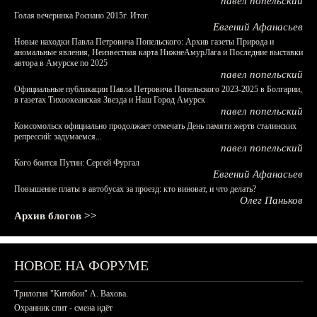
павел попельский
Голая вечеринка Роснано 2015г. Итог.
Евгений Афанасьев
Новые находки Павла Петровича Попельского: Архив газеты Природа и
аномальные явления, Неизвестная карта НижнеАмурЛага и Последние выставки
автора в Амурске по 2025
павел попельский
Официальные публикации Павла Петровича Попельского 2023-2025 в Болгарии,
в газетах Тихоокеанская Звезда и Наш Город Амурск
павел попельский
Комсомольск официально продолжает отмечать День памяти жертв сталинских
репрессий: задумаемся...
павел попельский
Кого боится Путин: Сергей Фургал
Евгений Афанасьев
Повышение платы в автобусах за проезд: кто виноват, и что делать?
Олег Паньков
Архив блогов >>
НОВОЕ НА ФОРУМЕ
Трилогия "Китобои" А. Вахова.
Охранник спит - смена идёт