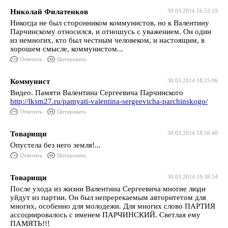
Николай Филатенков
30.03.2014 16:53:19
Никогда не был сторонником коммунистов, но к Валентину
Парчинскому относился, и отношусь с уважением. Он один
из немногих, кто был честным человеком, и настоящим, в
хорошем смысле, коммунистом...
Ответить
Цитировать
Коммунист
30.03.2014 18:25:06
Видео. Памяти Валентина Сергеевича Парчинского
http://lksm27.ru/pamyati-valentina-sergeevicha-parchinskogo/
Ответить
Цитировать
Товарищи
30.03.2014 18:56:40
Опустела без него земля!...
Ответить
Цитировать
Товарищи
30.03.2014 19:38:54
После ухода из жизни Валентина Сергеевича многие люди
уйдут из партии. Он был непререкаемым авторитетом для
многих, особенно для молодежи. Для многих слово ПАРТИЯ
ассоциировалось с именем ПАРЧИНСКИЙ. Светлая ему
ПАМЯТЬ!!!