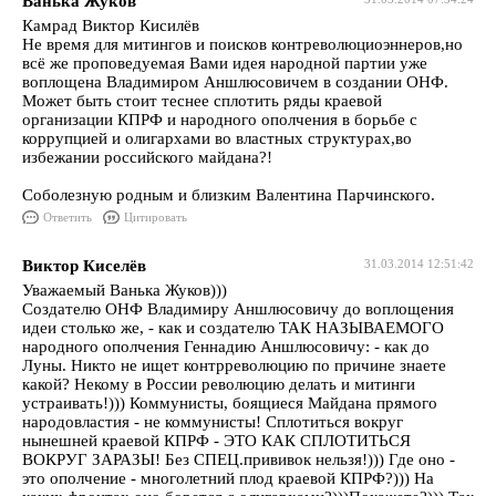
Ванька Жуков
Камрад Виктор Кисилёв
Не время для митингов и поисков контреволюциоэннеров,но
всё же проповедуемая Вами идея народной партии уже
воплощена Владимиром Аншлюсовичем в создании ОНФ.
Может быть стоит теснее сплотить ряды краевой
организации КПРФ и народного ополчения в борьбе с
коррупцией и олигархами во властных структурах,во
избежании российского майдана?!
Соболезную родным и близким Валентина Парчинского.
Ответить
Цитировать
Виктор Киселёв
31.03.2014 12:51:42
Уважаемый Ванька Жуков)))
Создателю ОНФ Владимиру Аншлюсовичу до воплощения
идеи столько же, - как и создателю ТАК НАЗЫВАЕМОГО
народного ополчения Геннадию Аншлюсовичу: - как до
Луны. Никто не ищет контрреволюцию по причине знаете
какой? Некому в России революцию делать и митинги
устраивать!))) Коммунисты, боящиеся Майдана прямого
народовластия - не коммунисты! Сплотиться вокруг
нынешней краевой КПРФ - ЭТО КАК СПЛОТИТЬСЯ
ВОКРУГ ЗАРАЗЫ! Без СПЕЦ.прививок нельзя!))) Где оно -
это ополчение - многолетний плод краевой КПРФ?))) На