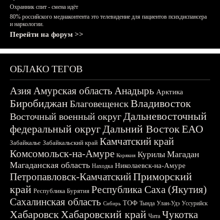
Охранник спит - смена идёт
80% российского медиаконтента это телевидение для пациентов психдиспансера
и наркологии.
Перейти на форум >>
ОБЛАКО ТЕГОВ
Азия
Амурская область
Анадырь
Арктика
Биробиджан
Владивосток
Благовещенск
Дальневосточный
Восточный военный округ
федеральный округ
Дальний Восток
ЕАО
Камчатский край
Забайкалье
Забайкальский край
Комсомольск-на-Амуре
Магадан
Курилы
Корякия
Магаданская область
Николаевск-на-Амуре
Находка
Приморский
Петропавловск-Камчатский
край
Республика Саха (Якутия)
Республика Бурятия
Сахалинская область
ТОФ
Тында
Улан-Удэ
Уссурийск
Сибирь
Хабаровск
Хабаровский край
Чукотка
Чита