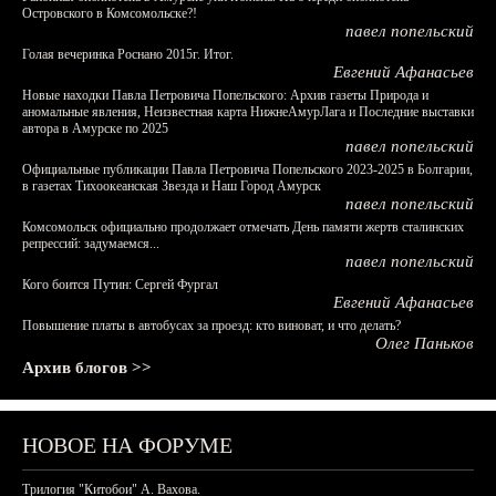
Островского в Комсомольске?!
павел попельский
Голая вечеринка Роснано 2015г. Итог.
Евгений Афанасьев
Новые находки Павла Петровича Попельского: Архив газеты Природа и
аномальные явления, Неизвестная карта НижнеАмурЛага и Последние выставки
автора в Амурске по 2025
павел попельский
Официальные публикации Павла Петровича Попельского 2023-2025 в Болгарии,
в газетах Тихоокеанская Звезда и Наш Город Амурск
павел попельский
Комсомольск официально продолжает отмечать День памяти жертв сталинских
репрессий: задумаемся...
павел попельский
Кого боится Путин: Сергей Фургал
Евгений Афанасьев
Повышение платы в автобусах за проезд: кто виноват, и что делать?
Олег Паньков
Архив блогов >>
НОВОЕ НА ФОРУМЕ
Трилогия "Китобои" А. Вахова.