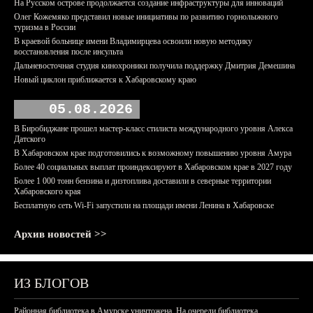
На Русском острове продолжается создание инфраструктуры для инноваций
Олег Кожемяко представил новые инициативы по развитию горнолыжного
туризма в России
В краевой больнице имени Владимирцева освоили новую методику
восстановления после инсульта
Дальневосточная студия кинохроники получила поддержку Дмитрия Демешина
Новый циклон приближается к Хабаровскому краю
05.08.2026
В Биробиджане прошел мастер-класс стилиста международного уровня Алекса
Датского
В Хабаровском крае подготовились к возможному повышению уровня Амура
Более 40 социальных выплат проиндексируют в Хабаровском крае в 2027 году
Более 1 000 тонн бензина и дизтоплива доставили в северные территории
Хабаровского края
Бесплатную сеть Wi-Fi запустили на площади имени Ленина в Хабаровске
Архив новостей >>
ИЗ БЛОГОВ
Районная библиотека в Амурске уничтожена. На очереди библиотека