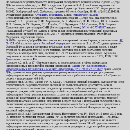
На данном сайте распространяется информация электронного периодического издания «Дебри-
ДВ» со знаком «Дебри-ДВ». 16+ Учредитель: Пронякин К.А. (член Союза журналистов
России, член Союза писателей России). Главный редактор: Харитонова И.Ю. Адрес редакции:
680032, Хабаровский край, Хабаровск, проспект 60-летия Октября, 88-46, т./ф.84212296081.
Электронная приемная:
Отправить сообщение
. E-mail:
editor@debri-dv.com
Редакционный совет электронного периодического издания «Дебри-ДВ» (на общественных
началах): К.А. Пронякин, И.Ю. Харитонова, А.Э. Мирмович, Ю.Н. Юрьев, Ю.В. Ковалев,
Л.Н. Левина, А.Ю. Жданов, Е.Н. Голубь, С.Н. Бурындин, Б.М. Сухинин, О.В. Егорова
Свидетельство о регистрации СМИ (Регистрационный номер)
ЭЛ № ФС77-45537
выдано
Федеральной службой по надзору в сфере связи, информационных технологий и массовых
коммуникаций (Роскомнадзор) 16.06.2011 г. Территория распространения: Российская
Федерация, зарубежные страны.
В 2006 г. проект «Дебри-ДВ» был создан как электронный частный архив, в соответствии с
ФЗ
№ 125 «Об архивном деле в Российской Федерации»
, согласно п. 2 ст. 13 «Создание архивов».
Основной фонд архива составляют публикации газет и журналов, изданные книги, а также
рукописи по дальневосточной (РФ) тематике. Доступ к архивным документам является
открытым в электронном виде, согласно п. 1 ст. 24 вышеобозначенного закона. Архивные
документы к частной собственности редакции не относятся, согласно ст.ст. 1275, 1276, 1306
Гражданского кодекса РФ
.
Согласно ч.2. п.3. ст.17 «Ответственность за правонарушения в сфере информации,
информационных технологий и защиты информации»
Закона РФ «Об информации,
информационных технологиях и о защите информации» (ФЗ-149 от 27.07.06 г.)
архив «Дебри-
ДВ», хранящий информацию, гражданско-правовую ответственность за распространение
информации не несет. Сайт и редакция основываются и работают на основании ст.8 «Право на
доступ к информации» ФЗ-149.
Согласно пп.3,4,6 ст.57 Закона РФ «О СМИ», «Редакция, главный редактор, журналист не несут
ответственности за распространение сведений, не соответствующих действительности и
порочащих честь и достоинство граждан и организаций, либо ущемляющих права и законные
интересы граждан, либо представляющих собой злоупотребление свободой массовой
информации и (или) правами журналиста: ...если они являются дословным воспроизведением
сообщений и материалов или их фрагментов, распространенных другим средством массовой
информации (а также сообщения, переданные в пресс-релизах и информация государственных,
общественных организаций и объединений), которое может быть установлено и привлечено к
ответственности за данное нарушение законодательства Российской Федерации о средствах
массовой информации».
Согласно абз.3, п.13 Постановления Пленума Верховного Суда РФ №16 от 15 июня 2010 года
«О практике применения судами Закона РФ «О средствах массовой информации», «по делам,
вытекающим из содержания распространенной информации, распространитель не является
надлежащим ответчиком, поскольку исходя из положений Закона РФ «О средствах массовой
информации» не вправе вмешиваться в деятельность редакции, в ходе которой определяется
содержание сообщений и материалов».