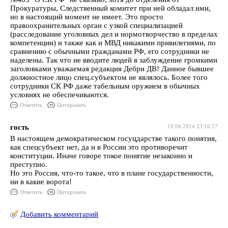
Прокуратуры, Следственный комитет при ней обладал ими,
но в настоящий момент не имеет. Это просто
правоохранительных орган с узкой специализацией
(расследование уголовных дел и нормотворчество в пределах
компетенции) и также как и МВД никакими привилегиями, по
сравнению с обычными гражданами РФ, его сотрудники не
наделены. Так что не вводите людей в заблуждение громкими
заголовками уважаемая редакция Дебри ДВ! Данное бывшее
должностное лицо спец.субъектом не являлось. Более того
сотрудники СК РФ даже табельным оружием в обычных
условиях не обеспечиваются.
Ответить
Цитировать
гость
19.04.2014 23:16:27
В настоящем демократическом госуцдарстве такого понятия,
как спецсубъект нет, да и в России это противоречит
конституции. Иначе говоре токое понятие незаконно и
преступно.
Но это Россия, что-то такое, что в плане государственности,
ни в какие ворота!
Ответить
Цитировать
Добавить комментарий