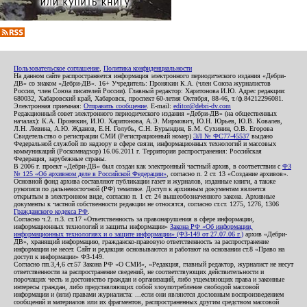
Пользовательское соглашение
,
Политика конфиденциальности
На данном сайте распространяется информация электронного периодического издания «Дебри-
ДВ» со знаком «Дебри-ДВ». 16+ Учредитель: Пронякин К.А. (член Союза журналистов
России, член Союза писателей России). Главный редактор: Харитонова И.Ю. Адрес редакции:
680032, Хабаровский край, Хабаровск, проспект 60-летия Октября, 88-46, т./ф.84212296081.
Электронная приемная:
Отправить сообщение
. E-mail:
editor@debri-dv.com
Редакционный совет электронного периодического издания «Дебри-ДВ» (на общественных
началах): К.А. Пронякин, И.Ю. Харитонова, А.Э. Мирмович, Ю.Н. Юрьев, Ю.В. Ковалев,
Л.Н. Левина, А.Ю. Жданов, Е.Н. Голубь, С.Н. Бурындин, Б.М. Сухинин, О.В. Егорова
Свидетельство о регистрации СМИ (Регистрационный номер)
ЭЛ № ФС77-45537
выдано
Федеральной службой по надзору в сфере связи, информационных технологий и массовых
коммуникаций (Роскомнадзор) 16.06.2011 г. Территория распространения: Российская
Федерация, зарубежные страны.
В 2006 г. проект «Дебри-ДВ» был создан как электронный частный архив, в соответствии с
ФЗ
№ 125 «Об архивном деле в Российской Федерации»
, согласно п. 2 ст. 13 «Создание архивов».
Основной фонд архива составляют публикации газет и журналов, изданные книги, а также
рукописи по дальневосточной (РФ) тематике. Доступ к архивным документам является
открытым в электронном виде, согласно п. 1 ст. 24 вышеобозначенного закона. Архивные
документы к частной собственности редакции не относятся, согласно ст.ст. 1275, 1276, 1306
Гражданского кодекса РФ
.
Согласно ч.2. п.3. ст.17 «Ответственность за правонарушения в сфере информации,
информационных технологий и защиты информации»
Закона РФ «Об информации,
информационных технологиях и о защите информации» (ФЗ-149 от 27.07.06 г.)
архив «Дебри-
ДВ», хранящий информацию, гражданско-правовую ответственность за распространение
информации не несет. Сайт и редакция основываются и работают на основании ст.8 «Право на
доступ к информации» ФЗ-149.
Согласно пп.3,4,6 ст.57 Закона РФ «О СМИ», «Редакция, главный редактор, журналист не несут
ответственности за распространение сведений, не соответствующих действительности и
порочащих честь и достоинство граждан и организаций, либо ущемляющих права и законные
интересы граждан, либо представляющих собой злоупотребление свободой массовой
информации и (или) правами журналиста: ...если они являются дословным воспроизведением
сообщений и материалов или их фрагментов, распространенных другим средством массовой