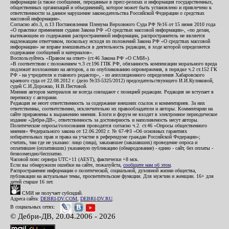
информации (а также сообщения, переданные в пресс-релизах и информация государственных,
общественных организаций и объединений), которое может быть установлено и привлечено к
ответственности за данное нарушение законодательства Российской Федерации о средствах
массовой информации».
Согласно абз.3, п.13 Постановления Пленума Верховного Суда РФ №16 от 15 июня 2010 года
«О практике применения судами Закона РФ «О средствах массовой информации», «по делам,
вытекающим из содержания распространенной информации, распространитель не является
надлежащим ответчиком, поскольку исходя из положений Закона РФ «О средствах массовой
информации» не вправе вмешиваться в деятельность редакции, в ходе которой определяется
содержание сообщений и материалов».
Воспользуйтесь «Правом на ответ» (ст.46 Закона РФ «О СМИ»).
«В соответствии с положением ч.3 ст.196 ГПК РФ, обязанность компенсации морального вреда
подлежит возложению на авторов, а по опубликованию опровержения, в порядке ч.2 ст.152 ГК
РФ - на учредителя и главного редактор», - из апелляционного определения Хабаровского
краевого суда от 22.08.2012 г. (дело №33-5325/2012) председательствующего И.И.Куликовой,
судей С.И.Дорожко, Н.В.Пестовой.
Мнения авторов материалов не всегда совпадают с позицией редакции. Редакция не вступает в
переписку с авторами.
Редакция не несет ответственность за содержание внешних ссылок и комментариев. За них
ответственны, соответственно, исключительно их правообладатели и авторы. Комментарии на
сайте приравнены к выражению мнения. Блоги и форум не входят в электронное периодическое
издание «Дебри-ДВ», ответственность за достоверность и наполняемость несут авторы.
Политические опросы/голосования проводятся согласно ч.2. ст.46 «Опросы общественного
мнения» Федерального закона от 12.06.2002 г. № 67-ФЗ «Об основных гарантиях
избирательных прав и права на участие в референдуме граждан Российской Федерации»;
считать, там где не указано: лицо (лица), заказавшее (заказавших) проведение опроса и
оплатившее (оплативших) указанную публикацию (обнародование) - едино - сайт, без оплаты -
безвозмездно/бесплатно.
Часовой пояс сервера UTC+11 (AEST), фактически +8 мск.
Если вы обнаружили ошибки на сайте, пожалуйста,
сообщите нам об этом
.
Распространение информации о политической, социальной, духовной жизни общества,
публикации на актуальные темы, просветительские функции. Для мужчин и женщин. 16+ для
детей старше 16 лет.
СМИ не получает субсидий.
Адреса сайта:
DEBRI-DV.COM
,
DEBRI-DV.RU
.
В социальных сетях:
© Дебри-ДВ, 20.04.2006 - 2026