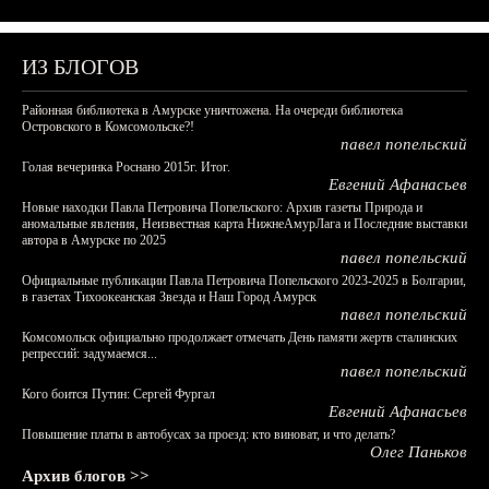
ИЗ БЛОГОВ
Районная библиотека в Амурске уничтожена. На очереди библиотека
Островского в Комсомольске?!
павел попельский
Голая вечеринка Роснано 2015г. Итог.
Евгений Афанасьев
Новые находки Павла Петровича Попельского: Архив газеты Природа и
аномальные явления, Неизвестная карта НижнеАмурЛага и Последние выставки
автора в Амурске по 2025
павел попельский
Официальные публикации Павла Петровича Попельского 2023-2025 в Болгарии,
в газетах Тихоокеанская Звезда и Наш Город Амурск
павел попельский
Комсомольск официально продолжает отмечать День памяти жертв сталинских
репрессий: задумаемся...
павел попельский
Кого боится Путин: Сергей Фургал
Евгений Афанасьев
Повышение платы в автобусах за проезд: кто виноват, и что делать?
Олег Паньков
Архив блогов >>