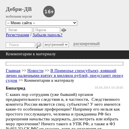
Дебри-ДВ
мобильная версия
Логин
Пароль
Регистрация
/
Забыли пароль?
расширенный
Комментарии к материалу
Главная
>>
Новости
>>
В Приморье спецсубъект, взявший
лично наличными взятку в миллион рублей, предстанет перед
судом
>> Комментарии к материалу
Бипатрид
18.04.2014 16:18:05
С каких пор сотрудник (уже бывший) органов
предварительного следствия и, в частности, Следственного
комитета России является спец. субъектом? У него имеются
какие-то особенные преференции? Например его нельзя как
простого госслужащего, человека и гражданина РФ без
разрешения начальства задержать, досмотреть или избрать
меру пресечения? Ничего такого в УПК РФ, а также в ФЗ
№403 "О СК РФ" не сказано, хотя до отделения от