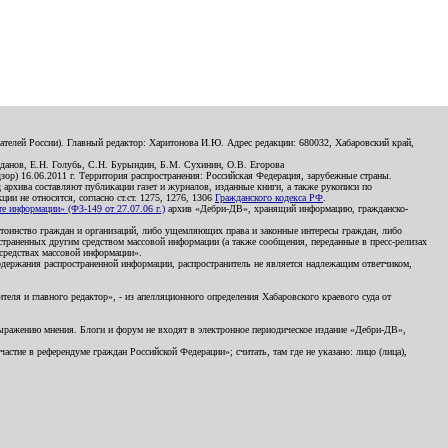
телей России). Главный редактор: Харитонова И.Ю. Адрес редакции: 680032, Хабаровский край,
данов, Е.Н. Голубь, С.Н. Бурындин, Б.М. Сухинин, О.В. Егорова
р) 16.06.2011 г. Территория распространения: Российская Федерация, зарубежные страны.
д архива составляют публикации газет и журналов, изданные книги, а также рукописи по
и не относятся, согласно ст.ст. 1275, 1276, 1306
Гражданского кодекса РФ
.
 информации» (ФЗ-149 от 27.07.06 г.)
архив «Дебри-ДВ», хранящий информацию, гражданско-
остоинство граждан и организаций, либо ущемляющих права и законные интересы граждан, либо
страненных другим средством массовой информации (а также сообщения, переданные в пресс-релизах
 средствах массовой информации».
держания распространенной информации, распространитель не является надлежащим ответчиком,
еля и главного редактор», - из апелляционного определения Хабаровского краевого суда от
 выражению мнения. Блоги и форум не входят в электронное периодическое издание «Дебри-ДВ»,
стие в референдуме граждан Российской Федерации»; считать, там где не указано: лицо (лица),