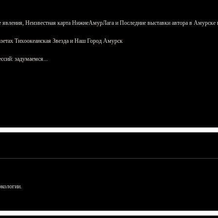
 явления, Неизвестная карта НижнеАмурЛага и Последние выставки автора в Амурске 
азетах Тихоокеанская Звезда и Наш Город Амурск
сий: задумаемся...
ркологии.