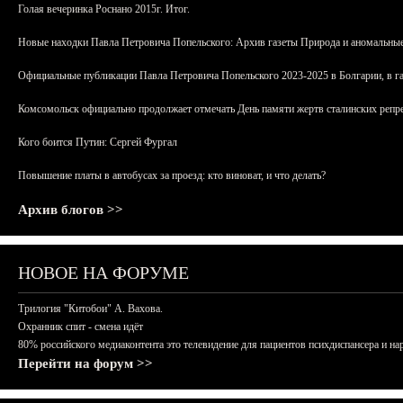
Голая вечеринка Роснано 2015г. Итог.
Новые находки Павла Петровича Попельского: Архив газеты Природа и аномальные
Официальные публикации Павла Петровича Попельского 2023-2025 в Болгарии, в г
Комсомольск официально продолжает отмечать День памяти жертв сталинских репрес
Кого боится Путин: Сергей Фургал
Повышение платы в автобусах за проезд: кто виноват, и что делать?
Архив блогов >>
НОВОЕ НА ФОРУМЕ
Трилогия "Китобои" А. Вахова.
Охранник спит - смена идёт
80% российского медиаконтента это телевидение для пациентов психдиспансера и на
Перейти на форум >>