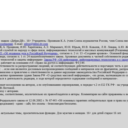
о знаком «Дебри-ДВ». 16+ Учредитель: Пронякин К.А. (член Союза журналистов России, член Союза писа
 сообщение
. E-mail:
editor@debri-dv.com
): К.А. Пронякин, И.Ю. Харитонова, А.Э. Мирмович, Ю.Н. Юрьев, Ю.В. Ковалев, Л.Н. Левина, А.Ю. Ж
 службой по надзору в сфере связи, информационных технологий и массовых коммуникаций (Роскомнадзо
5 «Об архивном деле в Российской Федерации»
, согласно п. 2 ст. 13 «Создание архивов». Основной фон
е, согласно п. 1 ст. 24 вышеобозначенного закона. Архивные документы к частной собственности редакци
ых технологий и защиты информации»
Закона РФ «Об информации, информационных технологиях и о защите
и работают на основании ст.8 «Право на доступ к информации» ФЗ-149.
етственности за распространение сведений, не соответствующих действительности и порочащих честь и д
 ...если они являются дословным воспроизведением сообщений и материалов или их фрагментов, распро
новлено и привлечено к ответственности за данное нарушение законодательства Российской Федерации о
актике применения судами Закона РФ «О средствах массовой информации», «по делам, вытекающим из со
ся в деятельность редакции, в ходе которой определяется содержание сообщений и материалов».
жит возложению на авторов, а по опубликованию опровержения, в порядке ч.2 ст.152 ГК РФ - на учредит
.В.Пестовой.
ску с авторами.
енны, соответственно, исключительно их правообладатели и авторы. Комментарии на сайте приравнены к
дерального закона от 12.06.2002 г. № 67-ФЗ «Об основных гарантиях избирательных прав и права на уча
дование) - едино - сайт, без оплаты - безвозмездно/бесплатно.
 актуальные темы, просветительские функции. Для мужчин и женщин. 16+ для детей старше 16 лет.