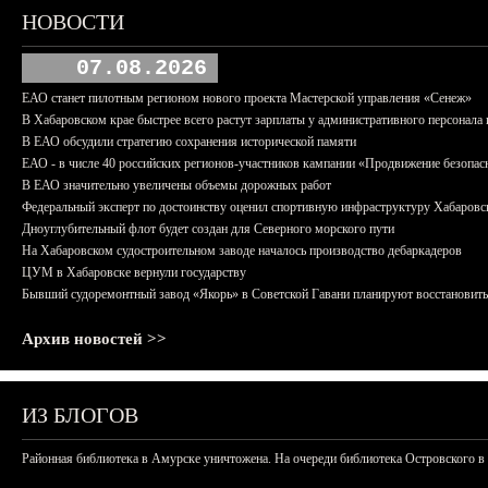
НОВОСТИ
07.08.2026
ЕАО станет пилотным регионом нового проекта Мастерской управления «Сенеж»
В Хабаровском крае быстрее всего растут зарплаты у административного персонала 
В ЕАО обсудили стратегию сохранения исторической памяти
ЕАО - в числе 40 российских регионов-участников кампании «Продвижение безопас
В ЕАО значительно увеличены объемы дорожных работ
Федеральный эксперт по достоинству оценил спортивную инфраструктуру Хабаровс
Дноуглубительный флот будет создан для Северного морского пути
На Хабаровском судостроительном заводе началось производство дебаркадеров
ЦУМ в Хабаровске вернули государству
Бывший судоремонтный завод «Якорь» в Советской Гавани планируют восстановить
Архив новостей >>
ИЗ БЛОГОВ
Районная библиотека в Амурске уничтожена. На очереди библиотека Островского в