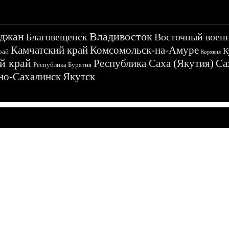
джан
Владивосток
Благовещенск
Восточный воен
Камчатский край
Комсомольск-на-Амуре
К
рай
Корякия
й край
Республика Саха (Якутия)
Са
Республика Бурятия
о-Сахалинск
Якутск