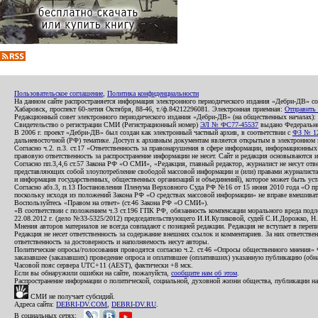
Пользовательское соглашение
,
Политика конфиденциальности
На данном сайте распространяется информация электронного периодического издания «Дебри-ДВ» с
Хабаровск, проспект 60-летия Октября, 88-46, т./ф.84212296081. Электронная приемная:
Отправить
Редакционный совет электронного периодического издания «Дебри-ДВ» (на общественных началах
Свидетельство о регистрации СМИ (Регистрационный номер)
ЭЛ № ФС77-45537
выдано Федеральной
В 2006 г. проект «Дебри-ДВ» был создан как электронный частный архив, в соответствии с
ФЗ № 12
дальневосточной (РФ) тематике. Доступ к архивным документам является открытым в электронном вид
Согласно ч.2. п.3. ст.17 «Ответственность за правонарушения в сфере информации, информационн
правовую ответственность за распространение информации не несет. Сайт и редакция основываются 
Согласно пп.3,4,6 ст.57 Закона РФ «О СМИ», «Редакция, главный редактор, журналист не несут отв
представляющих собой злоупотребление свободой массовой информации и (или) правами журналиста:
и информация государственных, общественных организаций и объединений), которое может быть уста
Согласно абз.3, п.13 Постановления Пленума Верховного Суда РФ №16 от 15 июня 2010 года «О пр
поскольку исходя из положений Закона РФ «О средствах массовой информации» не вправе вмешивать
Воспользуйтесь «Правом на ответ» (ст.46 Закона РФ «О СМИ»).
«В соответствии с положением ч.3 ст.196 ГПК РФ, обязанность компенсации морального вреда подле
22.08.2012 г. (дело №33-5325/2012) председательствующего И.И.Куликовой, судей С.И.Дорожко, Н
Мнения авторов материалов не всегда совпадают с позицией редакции. Редакция не вступает в перепи
Редакция не несет ответственность за содержание внешних ссылок и комментариев. За них ответств
ответственность за достоверность и наполняемость несут авторы.
Политические опросы/голосования проводятся согласно ч.2. ст.46 «Опросы общественного мнения» Фе
заказавшее (заказавших) проведение опроса и оплатившее (оплативших) указанную публикацию (обнаро
Часовой пояс сервера UTC+11 (AEST), фактически +8 мск.
Если вы обнаружили ошибки на сайте, пожалуйста,
сообщите нам об этом
.
Распространение информации о политической, социальной, духовной жизни общества, публикации на
СМИ не получает субсидий.
Адреса сайта:
DEBRI-DV.COM
,
DEBRI-DV.RU
.
В социальных сетях: