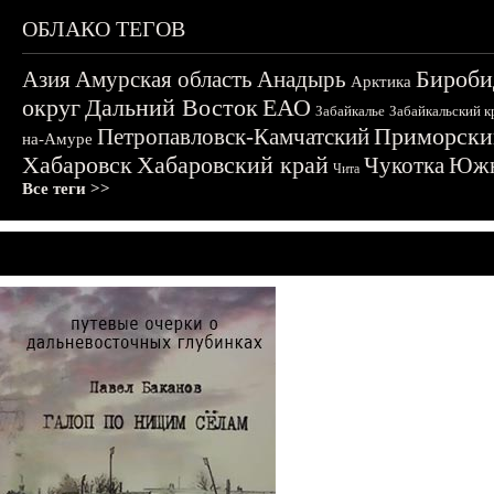
ОБЛАКО ТЕГОВ
Бироби
Азия
Амурская область
Анадырь
Арктика
округ
Дальний Восток
ЕАО
Забайкалье
Забайкальский к
Приморски
Петропавловск-Камчатский
на-Амуре
Хабаровск
Хабаровский край
Чукотка
Южн
Чита
Все теги >>