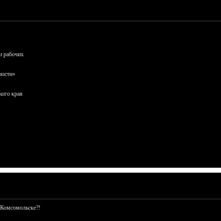
и рабочих
ности»
кого края
 Комсомольске?!