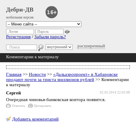
Дебри-ДВ
мобильная версия
Логин
Пароль
Регистрация
/
Забыли пароль?
расширенный
Комментарии к материалу
Главная
>>
Новости
>>
«Дальаэропроект» в Хабаровске
продают почти за триста миллионов рублей
>> Комментарии
к материалу
Сергей
02.05.2014 22:02:08
Очередная чиновья-банковская контора появится.
Ответить
Цитировать
Добавить комментарий