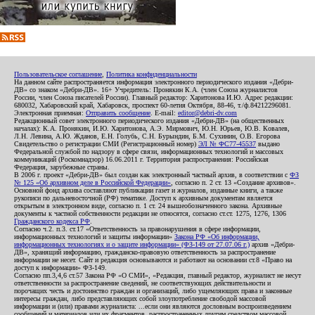
Пользовательское соглашение
,
Политика конфиденциальности
На данном сайте распространяется информация электронного периодического издания «Дебри-
ДВ» со знаком «Дебри-ДВ». 16+ Учредитель: Пронякин К.А. (член Союза журналистов
России, член Союза писателей России). Главный редактор: Харитонова И.Ю. Адрес редакции:
680032, Хабаровский край, Хабаровск, проспект 60-летия Октября, 88-46, т./ф.84212296081.
Электронная приемная:
Отправить сообщение
. E-mail:
editor@debri-dv.com
Редакционный совет электронного периодического издания «Дебри-ДВ» (на общественных
началах): К.А. Пронякин, И.Ю. Харитонова, А.Э. Мирмович, Ю.Н. Юрьев, Ю.В. Ковалев,
Л.Н. Левина, А.Ю. Жданов, Е.Н. Голубь, С.Н. Бурындин, Б.М. Сухинин, О.В. Егорова
Свидетельство о регистрации СМИ (Регистрационный номер)
ЭЛ № ФС77-45537
выдано
Федеральной службой по надзору в сфере связи, информационных технологий и массовых
коммуникаций (Роскомнадзор) 16.06.2011 г. Территория распространения: Российская
Федерация, зарубежные страны.
В 2006 г. проект «Дебри-ДВ» был создан как электронный частный архив, в соответствии с
ФЗ
№ 125 «Об архивном деле в Российской Федерации»
, согласно п. 2 ст. 13 «Создание архивов».
Основной фонд архива составляют публикации газет и журналов, изданные книги, а также
рукописи по дальневосточной (РФ) тематике. Доступ к архивным документам является
открытым в электронном виде, согласно п. 1 ст. 24 вышеобозначенного закона. Архивные
документы к частной собственности редакции не относятся, согласно ст.ст. 1275, 1276, 1306
Гражданского кодекса РФ
.
Согласно ч.2. п.3. ст.17 «Ответственность за правонарушения в сфере информации,
информационных технологий и защиты информации»
Закона РФ «Об информации,
информационных технологиях и о защите информации» (ФЗ-149 от 27.07.06 г.)
архив «Дебри-
ДВ», хранящий информацию, гражданско-правовую ответственность за распространение
информации не несет. Сайт и редакция основываются и работают на основании ст.8 «Право на
доступ к информации» ФЗ-149.
Согласно пп.3,4,6 ст.57 Закона РФ «О СМИ», «Редакция, главный редактор, журналист не несут
ответственности за распространение сведений, не соответствующих действительности и
порочащих честь и достоинство граждан и организаций, либо ущемляющих права и законные
интересы граждан, либо представляющих собой злоупотребление свободой массовой
информации и (или) правами журналиста: ...если они являются дословным воспроизведением
сообщений и материалов или их фрагментов, распространенных другим средством массовой