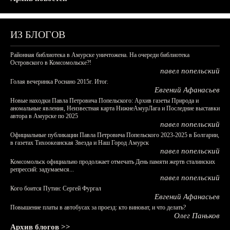
ИЗ БЛОГОВ
Районная библиотека в Амурске уничтожена. На очереди библиотека
Островского в Комсомольске?!
павел попельский
Голая вечеринка Роснано 2015г. Итог.
Евгений Афанасьев
Новые находки Павла Петровича Попельского: Архив газеты Природа и
аномальные явления, Неизвестная карта НижнеАмурЛага и Последние выставки
автора в Амурске по 2025
павел попельский
Официальные публикации Павла Петровича Попельского 2023-2025 в Болгарии,
в газетах Тихоокеанская Звезда и Наш Город Амурск
павел попельский
Комсомольск официально продолжает отмечать День памяти жертв сталинских
репрессий: задумаемся...
павел попельский
Кого боится Путин: Сергей Фургал
Евгений Афанасьев
Повышение платы в автобусах за проезд: кто виноват, и что делать?
Олег Паньков
Архив блогов >>