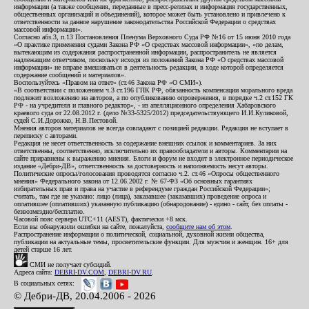
информации (а также сообщения, переданные в пресс-релизах и информация государственных,
общественных организаций и объединений), которое может быть установлено и привлечено к
ответственности за данное нарушение законодательства Российской Федерации о средствах
массовой информации».
Согласно абз.3, п.13 Постановления Пленума Верховного Суда РФ №16 от 15 июня 2010 года
«О практике применения судами Закона РФ «О средствах массовой информации», «по делам,
вытекающим из содержания распространенной информации, распространитель не является
надлежащим ответчиком, поскольку исходя из положений Закона РФ «О средствах массовой
информации» не вправе вмешиваться в деятельность редакции, в ходе которой определяется
содержание сообщений и материалов».
Воспользуйтесь «Правом на ответ» (ст.46 Закона РФ «О СМИ»).
«В соответствии с положением ч.3 ст.196 ГПК РФ, обязанность компенсации морального вреда
подлежит возложению на авторов, а по опубликованию опровержения, в порядке ч.2 ст.152 ГК
РФ - на учредителя и главного редактор», - из апелляционного определения Хабаровского
краевого суда от 22.08.2012 г. (дело №33-5325/2012) председательствующего И.И.Куликовой,
судей С.И.Дорожко, Н.В.Пестовой.
Мнения авторов материалов не всегда совпадают с позицией редакции. Редакция не вступает в
переписку с авторами.
Редакция не несет ответственность за содержание внешних ссылок и комментариев. За них
ответственны, соответственно, исключительно их правообладатели и авторы. Комментарии на
сайте приравнены к выражению мнения. Блоги и форум не входят в электронное периодическое
издание «Дебри-ДВ», ответственность за достоверность и наполняемость несут авторы.
Политические опросы/голосования проводятся согласно ч.2. ст.46 «Опросы общественного
мнения» Федерального закона от 12.06.2002 г. № 67-ФЗ «Об основных гарантиях
избирательных прав и права на участие в референдуме граждан Российской Федерации»;
считать, там где не указано: лицо (лица), заказавшее (заказавших) проведение опроса и
оплатившее (оплативших) указанную публикацию (обнародование) - едино - сайт, без оплаты -
безвозмездно/бесплатно.
Часовой пояс сервера UTC+11 (AEST), фактически +8 мск.
Если вы обнаружили ошибки на сайте, пожалуйста,
сообщите нам об этом
.
Распространение информации о политической, социальной, духовной жизни общества,
публикации на актуальные темы, просветительские функции. Для мужчин и женщин. 16+ для
детей старше 16 лет.
СМИ не получает субсидий.
Адреса сайта:
DEBRI-DV.COM
,
DEBRI-DV.RU
.
В социальных сетях:
© Дебри-ДВ, 20.04.2006 - 2026