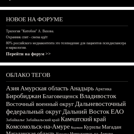
НОВОЕ НА ФОРУМЕ
Трилогия "Китобои" А. Вахова.
Охранник спит - смена идёт
80% российского медиаконтента это телевидение для пациентов психдиспансера
и наркологии.
Перейти на форум >>
ОБЛАКО ТЕГОВ
Азия
Амурская область
Анадырь
Арктика
Биробиджан
Владивосток
Благовещенск
Дальневосточный
Восточный военный округ
федеральный округ
Дальний Восток
ЕАО
Камчатский край
Забайкалье
Забайкальский край
Комсомольск-на-Амуре
Магадан
Курилы
Корякия
Магаданская область
Николаевск-на-Амуре