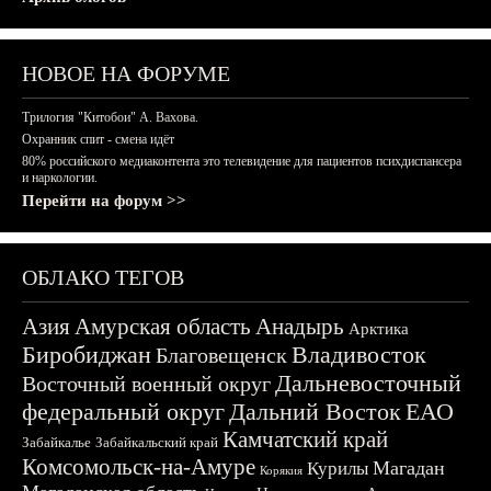
НОВОЕ НА ФОРУМЕ
Трилогия "Китобои" А. Вахова.
Охранник спит - смена идёт
80% российского медиаконтента это телевидение для пациентов психдиспансера
и наркологии.
Перейти на форум >>
ОБЛАКО ТЕГОВ
Азия
Амурская область
Анадырь
Арктика
Биробиджан
Владивосток
Благовещенск
Дальневосточный
Восточный военный округ
федеральный округ
Дальний Восток
ЕАО
Камчатский край
Забайкалье
Забайкальский край
Комсомольск-на-Амуре
Магадан
Курилы
Корякия