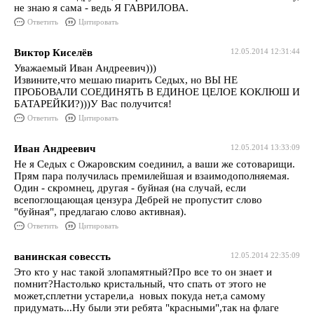
не знаю я сама - ведь Я ГАВРИЛОВА.
Ответить
Цитировать
Виктор Киселёв
12.05.2014 12:31:44
Уважаемый Иван Андреевич)))
Извините,что мешаю пиарить Седых, но ВЫ НЕ
ПРОБОВАЛИ СОЕДИНЯТЬ В ЕДИНОЕ ЦЕЛОЕ КОКЛЮШ И
БАТАРЕЙКИ?)))У Вас получится!
Ответить
Цитировать
Иван Андреевич
12.05.2014 13:33:09
Не я Седых с Ожаровским соединил, а ваши же сотоварищи.
Прям пара получилась премилейшая и взаимодополняемая.
Один - скромнец, другая - буйная (на случай, если
всепоглощающая цензура Дебрей не пропустит слово
"буйная", предлагаю слово активная).
Ответить
Цитировать
ванинская совессть
12.05.2014 22:35:09
Это кто у нас такой злопамятный?Про все то он знает и
помнит?Настолько кристальный, что спать от этого не
может,сплетни устарели,а новых покуда нет,а самому
придумать...Ну были эти ребята "красными",так на флаге