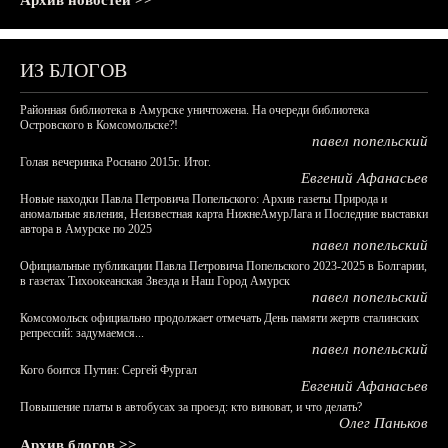
Архив новостей >>
ИЗ БЛОГОВ
Районная библиотека в Амурске уничтожена. На очереди библиотека
Островского в Комсомольске?!
павел попельский
Голая вечеринка Роснано 2015г. Итог.
Евгений Афанасьев
Новые находки Павла Петровича Попельского: Архив газеты Природа и
аномальные явления, Неизвестная карта НижнеАмурЛага и Последние выставки
автора в Амурске по 2025
павел попельский
Официальные публикации Павла Петровича Попельского 2023-2025 в Болгарии,
в газетах Тихоокеанская Звезда и Наш Город Амурск
павел попельский
Комсомольск официально продолжает отмечать День памяти жертв сталинских
репрессий: задумаемся...
павел попельский
Кого боится Путин: Сергей Фургал
Евгений Афанасьев
Повышение платы в автобусах за проезд: кто виноват, и что делать?
Олег Паньков
Архив блогов >>