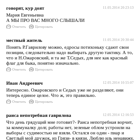
говорят, кур доят
11.05.2014 20:23:13
Мария Евгеньевна
А МЫ ПРО ВАС МНОГО СЛЫШАЛИ
Ответить
Цитировать
местный житель
11.05.2014 20:30:44
Понять Р.Гаврилову можно, едросы потихоньку сдают свои
позиции, следовательно надо выбирать другую тактику. А то,
что и Н.Ожаровский, и та же Т.Седых, для нее как красный
флаг для быка, понятно изначально.
Ответить
Цитировать
Иван Андреевич
12.05.2014 10:55:07
Интересно. Ожаровского и Седых уже не разделяют, они
теперь единое целое. Что ж, это правильно.
Ответить
Цитировать
раиса непотребная гаврилова
12.05.2014 12:16:53
Что день грядущий мне готовит?- Раиса непотребная ворчит,
за коммуналку долг, работы нет, зеленые облом устроили на
выборы с судимостью не взяли. Остался он один - пиар и
Светлый мой дружок, из Грязи- в князи. Люблю иль ненавижу,