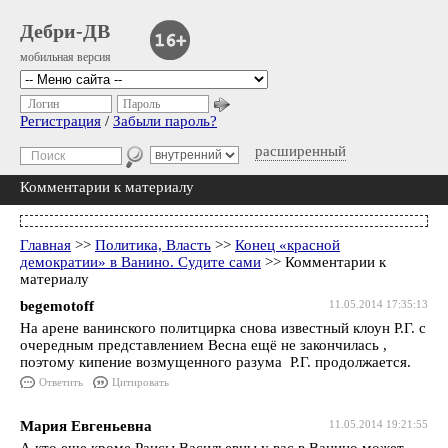
Дебри-ДВ
мобильная версия
Логин
Пароль
Регистрация
/
Забыли пароль?
расширенный
Комментарии к материалу
Главная
>>
Политика, Власть
>>
Конец «красной
демократии» в Ванино. Судите сами
>> Комментарии к
материалу
begemotoff
11.05.2014 17:35:13
На арене ванинского политцирка снова известный клоун Р.Г. с
очередным представлением Весна ещё не закончилась ,
поэтому кипение возмущенного разума Р.Г. продолжается.
Ответить
Цитировать
Мария Евгеньевна
11.05.2014 19:21:55