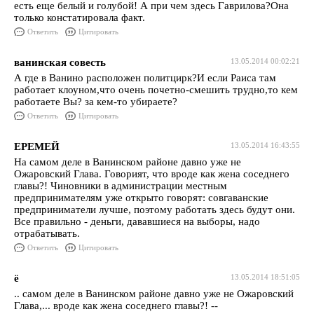
есть еще белый и голубой! А при чем здесь Гаврилова?Она
только констатировала факт.
Ответить
Цитировать
ванинская совесть
13.05.2014 00:02:21
А где в Ванино расположен политцирк?И если Раиса там
работает клоуном,что очень почетно-смешить трудно,то кем
работаете Вы? за кем-то убираете?
Ответить
Цитировать
ЕРЕМЕЙ
13.05.2014 16:43:55
На самом деле в Ванинском районе давно уже не
Ожаровский Глава. Говорият, что вроде как жена соседнего
главы?! Чиновники в администрации местным
предпринимателям уже открыто говорят: совгаванские
предприниматели лучше, поэтому работать здесь будут они.
Все правильно - деньги, дававшиеся на выборы, надо
отрабатывать.
Ответить
Цитировать
ё
13.05.2014 18:51:05
.. самом деле в Ванинском районе давно уже не Ожаровский
Глава,... вроде как жена соседнего главы?! --