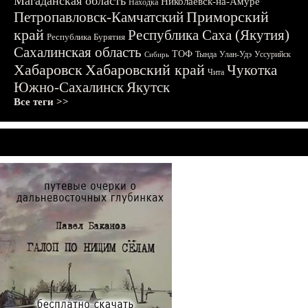
Магаданская область
Николаевск-на-Амуре
Находка
Приморский
Петропавловск-Камчатский
край
Республика Саха (Якутия)
Республика Бурятия
Сахалинская область
ТОФ
Тында
Улан-Удэ
Уссурийск
Сибирь
Хабаровск
Хабаровский край
Чукотка
Чита
Южно-Сахалинск
Якутск
Все теги >>