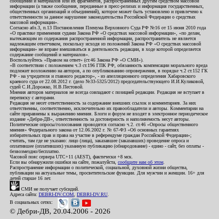
сообщений и материалов или их фрагментов, распространенных другим средством массовой
информации (а также сообщения, переданные в пресс-релизах и информация государственных,
общественных организаций и объединений), которое может быть установлено и привлечено к
ответственности за данное нарушение законодательства Российской Федерации о средствах
массовой информации».
Согласно абз.3, п.13 Постановления Пленума Верховного Суда РФ №16 от 15 июня 2010 года
«О практике применения судами Закона РФ «О средствах массовой информации», «по делам,
вытекающим из содержания распространенной информации, распространитель не является
надлежащим ответчиком, поскольку исходя из положений Закона РФ «О средствах массовой
информации» не вправе вмешиваться в деятельность редакции, в ходе которой определяется
содержание сообщений и материалов».
Воспользуйтесь «Правом на ответ» (ст.46 Закона РФ «О СМИ»).
«В соответствии с положением ч.3 ст.196 ГПК РФ, обязанность компенсации морального вреда
подлежит возложению на авторов, а по опубликованию опровержения, в порядке ч.2 ст.152 ГК
РФ - на учредителя и главного редактор», - из апелляционного определения Хабаровского
краевого суда от 22.08.2012 г. (дело №33-5325/2012) председательствующего И.И.Куликовой,
судей С.И.Дорожко, Н.В.Пестовой.
Мнения авторов материалов не всегда совпадают с позицией редакции. Редакция не вступает в
переписку с авторами.
Редакция не несет ответственность за содержание внешних ссылок и комментариев. За них
ответственны, соответственно, исключительно их правообладатели и авторы. Комментарии на
сайте приравнены к выражению мнения. Блоги и форум не входят в электронное периодическое
издание «Дебри-ДВ», ответственность за достоверность и наполняемость несут авторы.
Политические опросы/голосования проводятся согласно ч.2. ст.46 «Опросы общественного
мнения» Федерального закона от 12.06.2002 г. № 67-ФЗ «Об основных гарантиях
избирательных прав и права на участие в референдуме граждан Российской Федерации»;
считать, там где не указано: лицо (лица), заказавшее (заказавших) проведение опроса и
оплатившее (оплативших) указанную публикацию (обнародование) - едино - сайт, без оплаты -
безвозмездно/бесплатно.
Часовой пояс сервера UTC+11 (AEST), фактически +8 мск.
Если вы обнаружили ошибки на сайте, пожалуйста,
сообщите нам об этом
.
Распространение информации о политической, социальной, духовной жизни общества,
публикации на актуальные темы, просветительские функции. Для мужчин и женщин. 16+ для
детей старше 16 лет.
СМИ не получает субсидий.
Адреса сайта:
DEBRI-DV.COM
,
DEBRI-DV.RU
.
В социальных сетях:
© Дебри-ДВ, 20.04.2006 - 2026