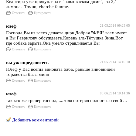
Квартира уже прикуплена в "павловаском доме", за 2,1
лимона. Точно, cherche femme.
Ответить
Цитировать
юзеф
21.05.2014 09:23:05
Господа,Вы из всего делаете цирк.Добрая "ФЕЯ" всех имеет
а Вы Гаврилову обсуждаете.Корень зла-Тётушка Зина.Вот
где собака зарыта.Она умело стравливает,а Вы
Ответить
Цитировать
вы уж определитесь
21.05.2014 14:10:10
Юзеф у Вас всегда виновата баба, раньше виновницей
торжества была миня
Ответить
Цитировать
юзеф
08.06.2014 19:14:36
так кто же тренер господа....коля потерял полностью свой ...
Ответить
Цитировать
Добавить комментарий