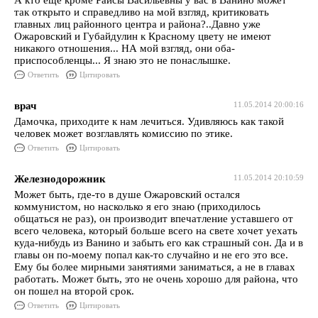
А кто еще кроме Раисы Васильевны у вас в Ванино может
так открыто и справедливо на мой взгляд, критиковать
главных лиц районного центра и района?..Давно уже
Ожаровский и Губайдулин к Красному цвету не имеют
никакого отношения... НА мой взгляд, они оба-
приспособленцы... Я знаю это не понаслышке.
Ответить
Цитировать
врач
11.05.2014 20:00:16
Дамочка, приходите к нам лечиться. Удивляюсь как такой
человек может возглавлять комиссию по этике.
Ответить
Цитировать
Железнодорожник
11.05.2014 20:10:59
Может быть, где-то в душе Ожаровский остался
коммунистом, но насколько я его знаю (приходилось
общаться не раз), он производит впечатление уставшего от
всего человека, который больше всего на свете хочет уехать
куда-нибудь из Ванино и забыть его как страшный сон. Да и в
главы он по-моему попал как-то случайно и не его это все.
Ему бы более мирными занятиями заниматься, а не в главах
работать. Может быть, это не очень хорошо для района, что
он пошел на второй срок.
Ответить
Цитировать