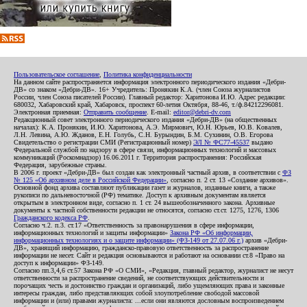
Пользовательское соглашение
,
Политика конфиденциальности
На данном сайте распространяется информация электронного периодического издания «Дебри-
ДВ» со знаком «Дебри-ДВ». 16+ Учредитель: Пронякин К.А. (член Союза журналистов
России, член Союза писателей России). Главный редактор: Харитонова И.Ю. Адрес редакции:
680032, Хабаровский край, Хабаровск, проспект 60-летия Октября, 88-46, т./ф.84212296081.
Электронная приемная:
Отправить сообщение
. E-mail:
editor@debri-dv.com
Редакционный совет электронного периодического издания «Дебри-ДВ» (на общественных
началах): К.А. Пронякин, И.Ю. Харитонова, А.Э. Мирмович, Ю.Н. Юрьев, Ю.В. Ковалев,
Л.Н. Левина, А.Ю. Жданов, Е.Н. Голубь, С.Н. Бурындин, Б.М. Сухинин, О.В. Егорова
Свидетельство о регистрации СМИ (Регистрационный номер)
ЭЛ № ФС77-45537
выдано
Федеральной службой по надзору в сфере связи, информационных технологий и массовых
коммуникаций (Роскомнадзор) 16.06.2011 г. Территория распространения: Российская
Федерация, зарубежные страны.
В 2006 г. проект «Дебри-ДВ» был создан как электронный частный архив, в соответствии с
ФЗ
№ 125 «Об архивном деле в Российской Федерации»
, согласно п. 2 ст. 13 «Создание архивов».
Основной фонд архива составляют публикации газет и журналов, изданные книги, а также
рукописи по дальневосточной (РФ) тематике. Доступ к архивным документам является
открытым в электронном виде, согласно п. 1 ст. 24 вышеобозначенного закона. Архивные
документы к частной собственности редакции не относятся, согласно ст.ст. 1275, 1276, 1306
Гражданского кодекса РФ
.
Согласно ч.2. п.3. ст.17 «Ответственность за правонарушения в сфере информации,
информационных технологий и защиты информации»
Закона РФ «Об информации,
информационных технологиях и о защите информации» (ФЗ-149 от 27.07.06 г.)
архив «Дебри-
ДВ», хранящий информацию, гражданско-правовую ответственность за распространение
информации не несет. Сайт и редакция основываются и работают на основании ст.8 «Право на
доступ к информации» ФЗ-149.
Согласно пп.3,4,6 ст.57 Закона РФ «О СМИ», «Редакция, главный редактор, журналист не несут
ответственности за распространение сведений, не соответствующих действительности и
порочащих честь и достоинство граждан и организаций, либо ущемляющих права и законные
интересы граждан, либо представляющих собой злоупотребление свободой массовой
информации и (или) правами журналиста: ...если они являются дословным воспроизведением