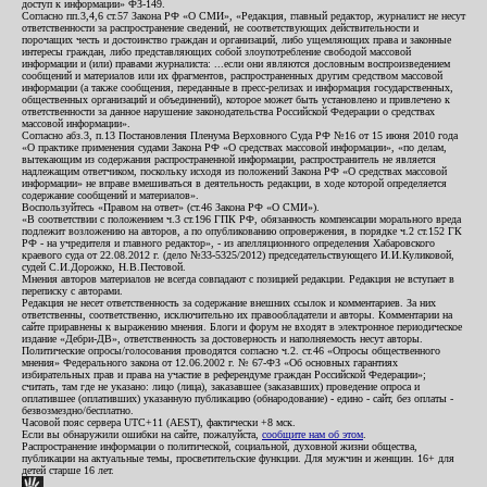
доступ к информации» ФЗ-149.
Согласно пп.3,4,6 ст.57 Закона РФ «О СМИ», «Редакция, главный редактор, журналист не несут
ответственности за распространение сведений, не соответствующих действительности и
порочащих честь и достоинство граждан и организаций, либо ущемляющих права и законные
интересы граждан, либо представляющих собой злоупотребление свободой массовой
информации и (или) правами журналиста: ...если они являются дословным воспроизведением
сообщений и материалов или их фрагментов, распространенных другим средством массовой
информации (а также сообщения, переданные в пресс-релизах и информация государственных,
общественных организаций и объединений), которое может быть установлено и привлечено к
ответственности за данное нарушение законодательства Российской Федерации о средствах
массовой информации».
Согласно абз.3, п.13 Постановления Пленума Верховного Суда РФ №16 от 15 июня 2010 года
«О практике применения судами Закона РФ «О средствах массовой информации», «по делам,
вытекающим из содержания распространенной информации, распространитель не является
надлежащим ответчиком, поскольку исходя из положений Закона РФ «О средствах массовой
информации» не вправе вмешиваться в деятельность редакции, в ходе которой определяется
содержание сообщений и материалов».
Воспользуйтесь «Правом на ответ» (ст.46 Закона РФ «О СМИ»).
«В соответствии с положением ч.3 ст.196 ГПК РФ, обязанность компенсации морального вреда
подлежит возложению на авторов, а по опубликованию опровержения, в порядке ч.2 ст.152 ГК
РФ - на учредителя и главного редактор», - из апелляционного определения Хабаровского
краевого суда от 22.08.2012 г. (дело №33-5325/2012) председательствующего И.И.Куликовой,
судей С.И.Дорожко, Н.В.Пестовой.
Мнения авторов материалов не всегда совпадают с позицией редакции. Редакция не вступает в
переписку с авторами.
Редакция не несет ответственность за содержание внешних ссылок и комментариев. За них
ответственны, соответственно, исключительно их правообладатели и авторы. Комментарии на
сайте приравнены к выражению мнения. Блоги и форум не входят в электронное периодическое
издание «Дебри-ДВ», ответственность за достоверность и наполняемость несут авторы.
Политические опросы/голосования проводятся согласно ч.2. ст.46 «Опросы общественного
мнения» Федерального закона от 12.06.2002 г. № 67-ФЗ «Об основных гарантиях
избирательных прав и права на участие в референдуме граждан Российской Федерации»;
считать, там где не указано: лицо (лица), заказавшее (заказавших) проведение опроса и
оплатившее (оплативших) указанную публикацию (обнародование) - едино - сайт, без оплаты -
безвозмездно/бесплатно.
Часовой пояс сервера UTC+11 (AEST), фактически +8 мск.
Если вы обнаружили ошибки на сайте, пожалуйста,
сообщите нам об этом
.
Распространение информации о политической, социальной, духовной жизни общества,
публикации на актуальные темы, просветительские функции. Для мужчин и женщин. 16+ для
детей старше 16 лет.