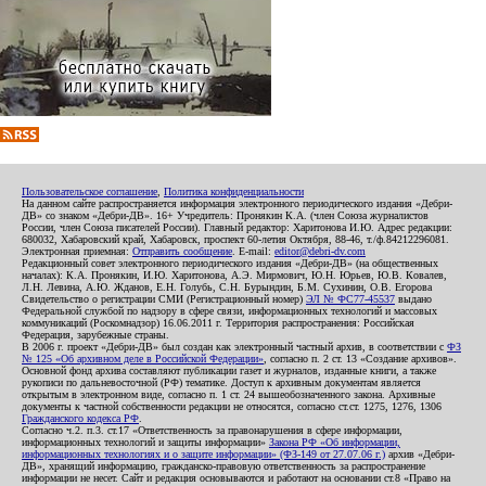
Пользовательское соглашение
,
Политика конфиденциальности
На данном сайте распространяется информация электронного периодического издания «Дебри-
ДВ» со знаком «Дебри-ДВ». 16+ Учредитель: Пронякин К.А. (член Союза журналистов
России, член Союза писателей России). Главный редактор: Харитонова И.Ю. Адрес редакции:
680032, Хабаровский край, Хабаровск, проспект 60-летия Октября, 88-46, т./ф.84212296081.
Электронная приемная:
Отправить сообщение
. E-mail:
editor@debri-dv.com
Редакционный совет электронного периодического издания «Дебри-ДВ» (на общественных
началах): К.А. Пронякин, И.Ю. Харитонова, А.Э. Мирмович, Ю.Н. Юрьев, Ю.В. Ковалев,
Л.Н. Левина, А.Ю. Жданов, Е.Н. Голубь, С.Н. Бурындин, Б.М. Сухинин, О.В. Егорова
Свидетельство о регистрации СМИ (Регистрационный номер)
ЭЛ № ФС77-45537
выдано
Федеральной службой по надзору в сфере связи, информационных технологий и массовых
коммуникаций (Роскомнадзор) 16.06.2011 г. Территория распространения: Российская
Федерация, зарубежные страны.
В 2006 г. проект «Дебри-ДВ» был создан как электронный частный архив, в соответствии с
ФЗ
№ 125 «Об архивном деле в Российской Федерации»
, согласно п. 2 ст. 13 «Создание архивов».
Основной фонд архива составляют публикации газет и журналов, изданные книги, а также
рукописи по дальневосточной (РФ) тематике. Доступ к архивным документам является
открытым в электронном виде, согласно п. 1 ст. 24 вышеобозначенного закона. Архивные
документы к частной собственности редакции не относятся, согласно ст.ст. 1275, 1276, 1306
Гражданского кодекса РФ
.
Согласно ч.2. п.3. ст.17 «Ответственность за правонарушения в сфере информации,
информационных технологий и защиты информации»
Закона РФ «Об информации,
информационных технологиях и о защите информации» (ФЗ-149 от 27.07.06 г.)
архив «Дебри-
ДВ», хранящий информацию, гражданско-правовую ответственность за распространение
информации не несет. Сайт и редакция основываются и работают на основании ст.8 «Право на