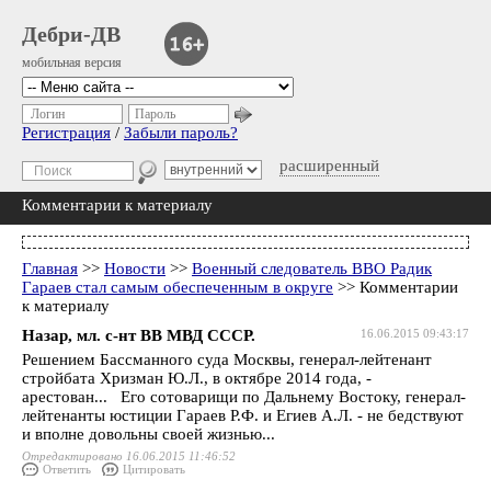
Дебри-ДВ
мобильная версия
Логин
Пароль
Регистрация
/
Забыли пароль?
расширенный
Комментарии к материалу
Главная
>>
Новости
>>
Военный следователь ВВО Радик
Гараев стал самым обеспеченным в округе
>> Комментарии
к материалу
Назар, мл. с-нт ВВ МВД СССР.
16.06.2015 09:43:17
Решением Бассманного суда Москвы, генерал-лейтенант
стройбата Хризман Ю.Л., в октябре 2014 года, -
арестован... Его сотоварищи по Дальнему Востоку, генерал-
лейтенанты юстиции Гараев Р.Ф. и Егиев А.Л. - не бедствуют
и вполне довольны своей жизнью...
Отредактировано 16.06.2015 11:46:52
Ответить
Цитировать