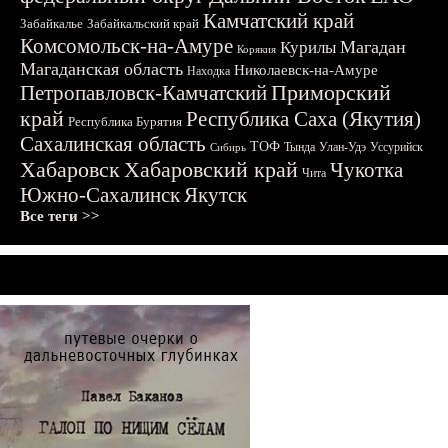
Камчатский край
Забайкалье
Забайкальский край
Комсомольск-на-Амуре
Магадан
Курилы
Корякия
Магаданская область
Николаевск-на-Амуре
Находка
Приморский
Петропавловск-Камчатский
край
Республика Саха (Якутия)
Республика Бурятия
Сахалинская область
ТОФ
Тында
Улан-Удэ
Уссурийск
Сибирь
Хабаровск
Хабаровский край
Чукотка
Чита
Южно-Сахалинск
Якутск
Все теги >>