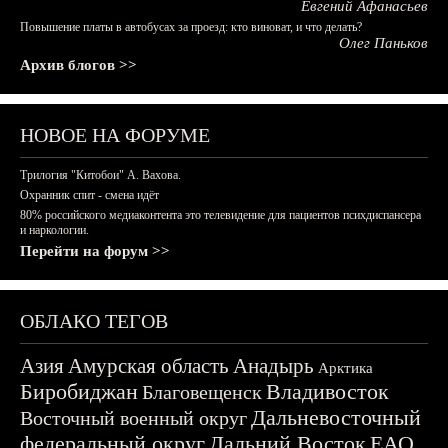
Евгений Афанасьев
Повышение платы в автобусах за проезд: кто виноват, и что делать?
Олег Паньков
Архив блогов >>
НОВОЕ НА ФОРУМЕ
Трилогия "Китобои" А. Вахова.
Охранник спит - смена идёт
80% российского медиаконтента это телевидение для пациентов психдиспансера
и наркологии.
Перейти на форум >>
ОБЛАКО ТЕГОВ
Азия
Амурская область
Анадырь
Арктика
Биробиджан
Владивосток
Благовещенск
Дальневосточный
Восточный военный округ
федеральный округ
Дальний Восток
ЕАО