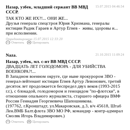
Назар, узбек, младший сержант ВВ МВД
15.07.2015 04:46:54
СССР.
ТАК КТО ЖЕ ИХ?!... ОНИ ЖЕ...
Друзья генерала спецстроя Юрия Хризмана, генералы
юстиции Радик Гараев и Артур Егиев - живы, здоровы и...
при исполнении.
Отредактировано 15.07.2015 12:33:20
Ответить
Цитировать
Naza.
21.10.2015 11:09:24
Назар, узбек, мл. с-нт ВВ МВД СССР.
ДВАДЦАТЬ ЛЕТ ГОЛОДОМОРА - ДЛЯ УБИЙСТВА
ВОЕНКОРА?!...
В Западном военном округе, где ныне прокурором ЗВО -
генерал-лейтенант юстиции Егиев Артур Левонович, третий
десяток лет продолжается беспредел двух веков (1993-2015
г.г.), с блокадой, голодомором и геноцидом "по-флотски", в
отношении опального журналиста, старшего офицера ВМФ
России Геннадия Георгиевича Шапошникова.
(197762, г.Кронштадт, ул.Макаровская, д.3, в/ч 45618, Штаб
Лен.ВМБ Балт.флота ЗВО МО РФ, командир - контр-адмирал
Смоляк Игорь Владимирович.)
Ответить
Цитировать