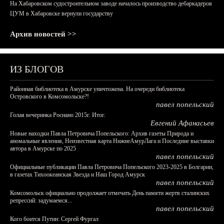
На Хабаровском судостроительном заводе началось производство дебаркадеров
ЦУМ в Хабаровске вернули государству
Архив новостей >>
ИЗ БЛОГОВ
Районная библиотека в Амурске уничтожена. На очереди библиотека
Островского в Комсомольске?!
павел попельский
Голая вечеринка Роснано 2015г. Итог.
Евгений Афанасьев
Новые находки Павла Петровича Попельского: Архив газеты Природа и
аномальные явления, Неизвестная карта НижнеАмурЛага и Последние выставки
автора в Амурске по 2025
павел попельский
Официальные публикации Павла Петровича Попельского 2023-2025 в Болгарии,
в газетах Тихоокеанская Звезда и Наш Город Амурск
павел попельский
Комсомольск официально продолжает отмечать День памяти жертв сталинских
репрессий: задумаемся...
павел попельский
Кого боится Путин: Сергей Фургал