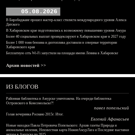
05.08.2026
В Биробиджане прошел мастер-класс стилиста международного уровня Алекса
Датского
В Хабаровском крае подготовились к возможному повышению уровня Амура
Более 40 социальных выплат проиндексируют в Хабаровском крае в 2027 году
Более 1 000 тонн бензина и дизтоплива доставили в северные территории
Хабаровского края
Бесплатную сеть Wi-Fi запустили на площади имени Ленина в Хабаровске
Архив новостей >>
ИЗ БЛОГОВ
Районная библиотека в Амурске уничтожена. На очереди библиотека
Островского в Комсомольске?!
павел попельский
Голая вечеринка Роснано 2015г. Итог.
Евгений Афанасьев
Новые находки Павла Петровича Попельского: Архив газеты Природа и
аномальные явления, Неизвестная карта НижнеАмурЛага и Последние выставки
автора в Амурске по 2025