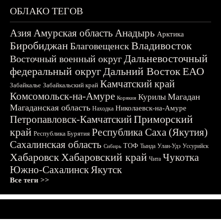
ОБЛАКО ТЕГОВ
Азия
Амурская область
Анадырь
Арктика
Биробиджан
Владивосток
Благовещенск
Дальневосточный
Восточный военный округ
федеральный округ
Дальний Восток
ЕАО
Камчатский край
Забайкалье
Забайкальский край
Комсомольск-на-Амуре
Магадан
Курилы
Корякия
Магаданская область
Николаевск-на-Амуре
Находка
Приморский
Петропавловск-Камчатский
край
Республика Саха (Якутия)
Республика Бурятия
Сахалинская область
ТОФ
Тында
Улан-Удэ
Уссурийск
Сибирь
Хабаровск
Хабаровский край
Чукотка
Чита
Южно-Сахалинск
Якутск
Все теги >>