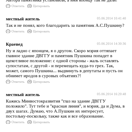
Автора памятника установили, а имя японцу так не дали!
Ответить
Цитировать
местный житель
05.06.2014 10:41:40
Так и не понял, кого благодарить за памятник А.С.Пушкину?
Ответить
Цитировать
Краевед
05.06.2014 14:30:36
Ну и ладно с японцем, я о другом. Скоро мэрия оттяпает
главное здание ДВГГУ и памятник Пушкина попадет в
щекотливое положение: с одной стороны - жаль оставлять
супостатам, с другой - и перемещать куда-то грех. Так,
может, самого Пушкина... выдвинуть в депутаты и пусть он
обнимет иродов в суровых объятиях?!
Ответить
Цитировать
местный житель
05.06.2014 16:20:48
Кажись Минвостокразвития "глаз на здание ДВГГУ
положило". Тут тебе и "красная линия", и мэрия, да и Дума, в
двух шагах. Думаю, что А.Пушкин их интересует,
постольку-поскольку, также как и все образование.
Ответить
Цитировать