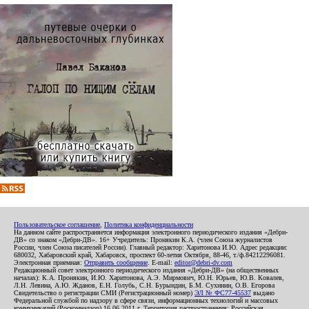
Пользовательское соглашение
,
Политика конфиденциальности
На данном сайте распространяется информация электронного периодического издания «Дебри-
ДВ» со знаком «Дебри-ДВ». 16+ Учредитель: Пронякин К.А. (член Союза журналистов
России, член Союза писателей России). Главный редактор: Харитонова И.Ю. Адрес редакции:
680032, Хабаровский край, Хабаровск, проспект 60-летия Октября, 88-46, т./ф.84212296081.
Электронная приемная:
Отправить сообщение
. E-mail:
editor@debri-dv.com
Редакционный совет электронного периодического издания «Дебри-ДВ» (на общественных
началах): К.А. Пронякин, И.Ю. Харитонова, А.Э. Мирмович, Ю.Н. Юрьев, Ю.В. Ковалев,
Л.Н. Левина, А.Ю. Жданов, Е.Н. Голубь, С.Н. Бурындин, Б.М. Сухинин, О.В. Егорова
Свидетельство о регистрации СМИ (Регистрационный номер)
ЭЛ № ФС77-45537
выдано
Федеральной службой по надзору в сфере связи, информационных технологий и массовых
коммуникаций (Роскомнадзор) 16.06.2011 г. Территория распространения: Российская