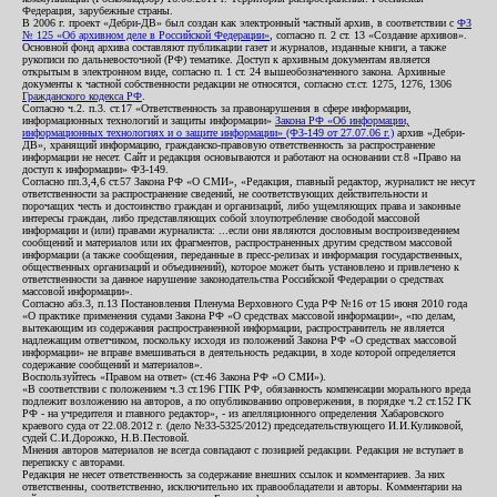
Федерация, зарубежные страны.
В 2006 г. проект «Дебри-ДВ» был создан как электронный частный архив, в соответствии с
ФЗ
№ 125 «Об архивном деле в Российской Федерации»
, согласно п. 2 ст. 13 «Создание архивов».
Основной фонд архива составляют публикации газет и журналов, изданные книги, а также
рукописи по дальневосточной (РФ) тематике. Доступ к архивным документам является
открытым в электронном виде, согласно п. 1 ст. 24 вышеобозначенного закона. Архивные
документы к частной собственности редакции не относятся, согласно ст.ст. 1275, 1276, 1306
Гражданского кодекса РФ
.
Согласно ч.2. п.3. ст.17 «Ответственность за правонарушения в сфере информации,
информационных технологий и защиты информации»
Закона РФ «Об информации,
информационных технологиях и о защите информации» (ФЗ-149 от 27.07.06 г.)
архив «Дебри-
ДВ», хранящий информацию, гражданско-правовую ответственность за распространение
информации не несет. Сайт и редакция основываются и работают на основании ст.8 «Право на
доступ к информации» ФЗ-149.
Согласно пп.3,4,6 ст.57 Закона РФ «О СМИ», «Редакция, главный редактор, журналист не несут
ответственности за распространение сведений, не соответствующих действительности и
порочащих честь и достоинство граждан и организаций, либо ущемляющих права и законные
интересы граждан, либо представляющих собой злоупотребление свободой массовой
информации и (или) правами журналиста: ...если они являются дословным воспроизведением
сообщений и материалов или их фрагментов, распространенных другим средством массовой
информации (а также сообщения, переданные в пресс-релизах и информация государственных,
общественных организаций и объединений), которое может быть установлено и привлечено к
ответственности за данное нарушение законодательства Российской Федерации о средствах
массовой информации».
Согласно абз.3, п.13 Постановления Пленума Верховного Суда РФ №16 от 15 июня 2010 года
«О практике применения судами Закона РФ «О средствах массовой информации», «по делам,
вытекающим из содержания распространенной информации, распространитель не является
надлежащим ответчиком, поскольку исходя из положений Закона РФ «О средствах массовой
информации» не вправе вмешиваться в деятельность редакции, в ходе которой определяется
содержание сообщений и материалов».
Воспользуйтесь «Правом на ответ» (ст.46 Закона РФ «О СМИ»).
«В соответствии с положением ч.3 ст.196 ГПК РФ, обязанность компенсации морального вреда
подлежит возложению на авторов, а по опубликованию опровержения, в порядке ч.2 ст.152 ГК
РФ - на учредителя и главного редактор», - из апелляционного определения Хабаровского
краевого суда от 22.08.2012 г. (дело №33-5325/2012) председательствующего И.И.Куликовой,
судей С.И.Дорожко, Н.В.Пестовой.
Мнения авторов материалов не всегда совпадают с позицией редакции. Редакция не вступает в
переписку с авторами.
Редакция не несет ответственность за содержание внешних ссылок и комментариев. За них
ответственны, соответственно, исключительно их правообладатели и авторы. Комментарии на