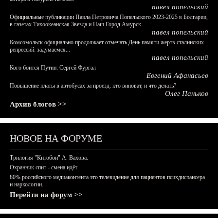
павел попельский
Официальные публикации Павла Петровича Попельского 2023-2025 в Болгарии,
в газетах Тихоокеанская Звезда и Наш Город Амурск
павел попельский
Комсомольск официально продолжает отмечать День памяти жертв сталинских
репрессий: задумаемся...
павел попельский
Кого боится Путин: Сергей Фургал
Евгений Афанасьев
Повышение платы в автобусах за проезд: кто виноват, и что делать?
Олег Паньков
Архив блогов >>
НОВОЕ НА ФОРУМЕ
Трилогия "Китобои" А. Вахова.
Охранник спит - смена идёт
80% российского медиаконтента это телевидение для пациентов психдиспансера
и наркологии.
Перейти на форум >>