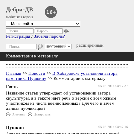
Дебри-ДВ
мобильная версия
Логин
Пароль
Регистрация
/
Забыли пароль?
расширенный
Комментарии к материалу
Главная
>>
Новости
>>
В Хабаровске установили автора
памятника Пушкину
>> Комментарии к материалу
Гость
05.06.2014 08:17:37
Название статьи утверждает об установлении автора
скульптуры, а в тексте идет речь о версии с возможным
участником из числа военнопленных? Для чего и зачем
данная публикация?
Ответить
Цитировать
Пушкин
05.06.2014 08:47:16