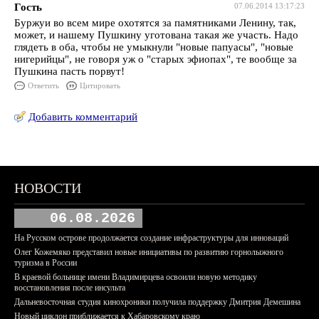
Гость
07.06.2014 13:17:23
Буржуи во всем мире охотятся за памятниками Ленину, так,
может, и нашему Пушкину уготована такая же участь. Надо
глядеть в оба, чтобы не умыкнули "новые папуасы", "новые
нигерийцы", не говоря уж о "старых эфиопах", те вообще за
Пушкина пасть порвут!
Ответить
Цитировать
Добавить комментарий
НОВОСТИ
06.08.2026
На Русском острове продолжается создание инфраструктуры для инноваций
Олег Кожемяко представил новые инициативы по развитию горнолыжного
туризма в России
В краевой больнице имени Владимирцева освоили новую методику
восстановления после инсульта
Дальневосточная студия кинохроники получила поддержку Дмитрия Демешина
Новый циклон приближается к Хабаровскому краю