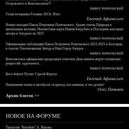
Островского в Комсомольске?!
павел попельский
Голая вечеринка Роснано 2015г. Итог.
Евгений Афанасьев
Новые находки Павла Петровича Попельского: Архив газеты Природа и
аномальные явления, Неизвестная карта НижнеАмурЛага и Последние выставки
автора в Амурске по 2025
павел попельский
Официальные публикации Павла Петровича Попельского 2023-2025 в Болгарии,
в газетах Тихоокеанская Звезда и Наш Город Амурск
павел попельский
Комсомольск официально продолжает отмечать День памяти жертв сталинских
репрессий: задумаемся...
павел попельский
Кого боится Путин: Сергей Фургал
Евгений Афанасьев
Повышение платы в автобусах за проезд: кто виноват, и что делать?
Олег Паньков
Архив блогов >>
НОВОЕ НА ФОРУМЕ
Трилогия "Китобои" А. Вахова.