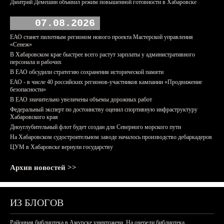
Дмитрий Демешин объявил режим повышенной готовности в Хабаровске
07.08.2026
ЕАО станет пилотным регионом нового проекта Мастерской управления
«Сенеж»
В Хабаровском крае быстрее всего растут зарплаты у административного
персонала и рабочих
В ЕАО обсудили стратегию сохранения исторической памяти
ЕАО - в числе 40 российских регионов-участников кампании «Продвижение
безопасности»
В ЕАО значительно увеличены объемы дорожных работ
Федеральный эксперт по достоинству оценил спортивную инфраструктуру
Хабаровского края
Дноуглубительный флот будет создан для Северного морского пути
На Хабаровском судостроительном заводе началось производство дебаркадеров
ЦУМ в Хабаровске вернули государству
Архив новостей >>
ИЗ БЛОГОВ
Районная библиотека в Амурске уничтожена. На очереди библиотека