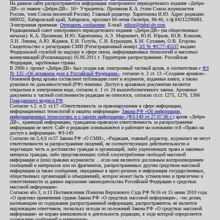
На данном сайте распространяется информация электронного периодического издания «Дебри-
ДВ» со знаком «Дебри-ДВ». 16+ Учредитель: Пронякин К.А. (член Союза журналистов
России, член Союза писателей России). Главный редактор: Харитонова И.Ю. Адрес редакции:
680032, Хабаровский край, Хабаровск, проспект 60-летия Октября, 88-46, т./ф.84212296081.
Электронная приемная:
Отправить сообщение
. E-mail:
editor@debri-dv.com
Редакционный совет электронного периодического издания «Дебри-ДВ» (на общественных
началах): К.А. Пронякин, И.Ю. Харитонова, А.Э. Мирмович, Ю.Н. Юрьев, Ю.В. Ковалев,
Л.Н. Левина, А.Ю. Жданов, Е.Н. Голубь, С.Н. Бурындин, Б.М. Сухинин, О.В. Егорова
Свидетельство о регистрации СМИ (Регистрационный номер)
ЭЛ № ФС77-45537
выдано
Федеральной службой по надзору в сфере связи, информационных технологий и массовых
коммуникаций (Роскомнадзор) 16.06.2011 г. Территория распространения: Российская
Федерация, зарубежные страны.
В 2006 г. проект «Дебри-ДВ» был создан как электронный частный архив, в соответствии с
ФЗ
№ 125 «Об архивном деле в Российской Федерации»
, согласно п. 2 ст. 13 «Создание архивов».
Основной фонд архива составляют публикации газет и журналов, изданные книги, а также
рукописи по дальневосточной (РФ) тематике. Доступ к архивным документам является
открытым в электронном виде, согласно п. 1 ст. 24 вышеобозначенного закона. Архивные
документы к частной собственности редакции не относятся, согласно ст.ст. 1275, 1276, 1306
Гражданского кодекса РФ
.
Согласно ч.2. п.3. ст.17 «Ответственность за правонарушения в сфере информации,
информационных технологий и защиты информации»
Закона РФ «Об информации,
информационных технологиях и о защите информации» (ФЗ-149 от 27.07.06 г.)
архив «Дебри-
ДВ», хранящий информацию, гражданско-правовую ответственность за распространение
информации не несет. Сайт и редакция основываются и работают на основании ст.8 «Право на
доступ к информации» ФЗ-149.
Согласно пп.3,4,6 ст.57 Закона РФ «О СМИ», «Редакция, главный редактор, журналист не несут
ответственности за распространение сведений, не соответствующих действительности и
порочащих честь и достоинство граждан и организаций, либо ущемляющих права и законные
интересы граждан, либо представляющих собой злоупотребление свободой массовой
информации и (или) правами журналиста: ...если они являются дословным воспроизведением
сообщений и материалов или их фрагментов, распространенных другим средством массовой
информации (а также сообщения, переданные в пресс-релизах и информация государственных,
общественных организаций и объединений), которое может быть установлено и привлечено к
ответственности за данное нарушение законодательства Российской Федерации о средствах
массовой информации».
Согласно абз.3, п.13 Постановления Пленума Верховного Суда РФ №16 от 15 июня 2010 года
«О практике применения судами Закона РФ «О средствах массовой информации», «по делам,
вытекающим из содержания распространенной информации, распространитель не является
надлежащим ответчиком, поскольку исходя из положений Закона РФ «О средствах массовой
информации» не вправе вмешиваться в деятельность редакции, в ходе которой определяется
содержание сообщений и материалов».