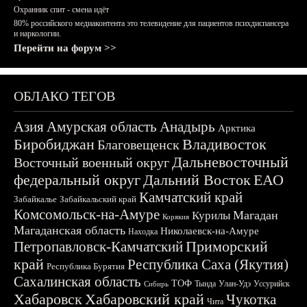
Охранник спит - смена идёт
80% российского медиаконтента это телевидение для пациентов психдиспансера
и наркологии.
Перейти на форум >>
ОБЛАКО ТЕГОВ
Азия
Амурская область
Анадырь
Арктика
Биробиджан
Владивосток
Благовещенск
Дальневосточный
Восточный военный округ
федеральный округ
Дальний Восток
ЕАО
Камчатский край
Забайкалье
Забайкальский край
Комсомольск-на-Амуре
Магадан
Курилы
Корякия
Магаданская область
Николаевск-на-Амуре
Находка
Приморский
Петропавловск-Камчатский
край
Республика Саха (Якутия)
Республика Бурятия
Сахалинская область
ТОФ
Тында
Улан-Удэ
Уссурийск
Сибирь
Хабаровск
Хабаровский край
Чукотка
Чита