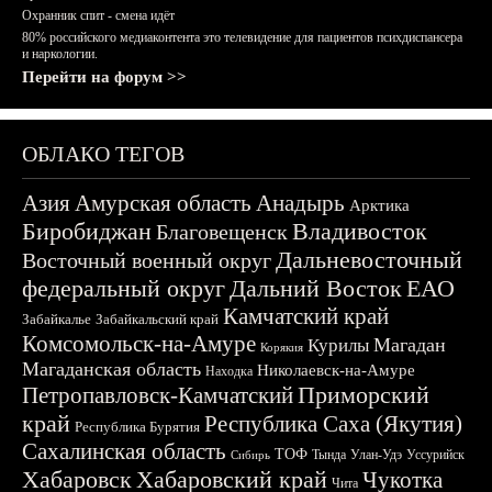
Охранник спит - смена идёт
80% российского медиаконтента это телевидение для пациентов психдиспансера
и наркологии.
Перейти на форум >>
ОБЛАКО ТЕГОВ
Азия
Амурская область
Анадырь
Арктика
Биробиджан
Владивосток
Благовещенск
Дальневосточный
Восточный военный округ
федеральный округ
Дальний Восток
ЕАО
Камчатский край
Забайкалье
Забайкальский край
Комсомольск-на-Амуре
Магадан
Курилы
Корякия
Магаданская область
Николаевск-на-Амуре
Находка
Приморский
Петропавловск-Камчатский
край
Республика Саха (Якутия)
Республика Бурятия
Сахалинская область
ТОФ
Тында
Улан-Удэ
Уссурийск
Сибирь
Хабаровск
Хабаровский край
Чукотка
Чита