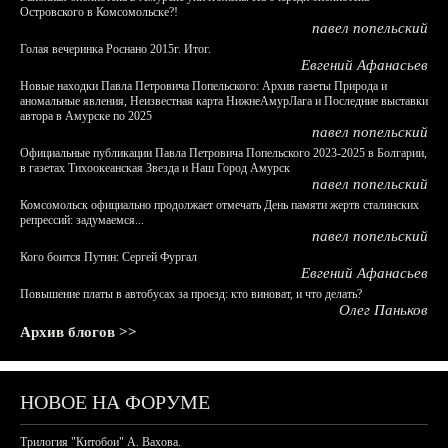
Островского в Комсомольске?!
павел попельский
Голая вечеринка Роснано 2015г. Итог.
Евгений Афанасьев
Новые находки Павла Петровича Попельского: Архив газеты Природа и
аномальные явления, Неизвестная карта НижнеАмурЛага и Последние выставки
автора в Амурске по 2025
павел попельский
Официальные публикации Павла Петровича Попельского 2023-2025 в Болгарии,
в газетах Тихоокеанская Звезда и Наш Город Амурск
павел попельский
Комсомольск официально продолжает отмечать День памяти жертв сталинских
репрессий: задумаемся...
павел попельский
Кого боится Путин: Сергей Фургал
Евгений Афанасьев
Повышение платы в автобусах за проезд: кто виноват, и что делать?
Олег Паньков
Архив блогов >>
НОВОЕ НА ФОРУМЕ
Трилогия "Китобои" А. Вахова.