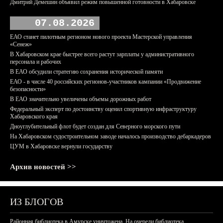
Дмитрий Демешин объявил режим повышенной готовности в Хабаровске
07.08.2026
ЕАО станет пилотным регионом нового проекта Мастерской управления
«Сенеж»
В Хабаровском крае быстрее всего растут зарплаты у административного
персонала и рабочих
В ЕАО обсудили стратегию сохранения исторической памяти
ЕАО - в числе 40 российских регионов-участников кампании «Продвижение
безопасности»
В ЕАО значительно увеличены объемы дорожных работ
Федеральный эксперт по достоинству оценил спортивную инфраструктуру
Хабаровского края
Дноуглубительный флот будет создан для Северного морского пути
На Хабаровском судостроительном заводе началось производство дебаркадеров
ЦУМ в Хабаровске вернули государству
Архив новостей >>
ИЗ БЛОГОВ
Районная библиотека в Амурске уничтожена. На очереди библиотека