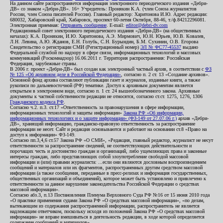
На данном сайте распространяется информация электронного периодического издания «Дебри-
ДВ» со знаком «Дебри-ДВ». 16+ Учредитель: Пронякин К.А. (член Союза журналистов
России, член Союза писателей России). Главный редактор: Харитонова И.Ю. Адрес редакции:
680032, Хабаровский край, Хабаровск, проспект 60-летия Октября, 88-46, т./ф.84212296081.
Электронная приемная:
Отправить сообщение
. E-mail:
editor@debri-dv.com
Редакционный совет электронного периодического издания «Дебри-ДВ» (на общественных
началах): К.А. Пронякин, И.Ю. Харитонова, А.Э. Мирмович, Ю.Н. Юрьев, Ю.В. Ковалев,
Л.Н. Левина, А.Ю. Жданов, Е.Н. Голубь, С.Н. Бурындин, Б.М. Сухинин, О.В. Егорова
Свидетельство о регистрации СМИ (Регистрационный номер)
ЭЛ № ФС77-45537
выдано
Федеральной службой по надзору в сфере связи, информационных технологий и массовых
коммуникаций (Роскомнадзор) 16.06.2011 г. Территория распространения: Российская
Федерация, зарубежные страны.
В 2006 г. проект «Дебри-ДВ» был создан как электронный частный архив, в соответствии с
ФЗ
№ 125 «Об архивном деле в Российской Федерации»
, согласно п. 2 ст. 13 «Создание архивов».
Основной фонд архива составляют публикации газет и журналов, изданные книги, а также
рукописи по дальневосточной (РФ) тематике. Доступ к архивным документам является
открытым в электронном виде, согласно п. 1 ст. 24 вышеобозначенного закона. Архивные
документы к частной собственности редакции не относятся, согласно ст.ст. 1275, 1276, 1306
Гражданского кодекса РФ
.
Согласно ч.2. п.3. ст.17 «Ответственность за правонарушения в сфере информации,
информационных технологий и защиты информации»
Закона РФ «Об информации,
информационных технологиях и о защите информации» (ФЗ-149 от 27.07.06 г.)
архив «Дебри-
ДВ», хранящий информацию, гражданско-правовую ответственность за распространение
информации не несет. Сайт и редакция основываются и работают на основании ст.8 «Право на
доступ к информации» ФЗ-149.
Согласно пп.3,4,6 ст.57 Закона РФ «О СМИ», «Редакция, главный редактор, журналист не несут
ответственности за распространение сведений, не соответствующих действительности и
порочащих честь и достоинство граждан и организаций, либо ущемляющих права и законные
интересы граждан, либо представляющих собой злоупотребление свободой массовой
информации и (или) правами журналиста: ...если они являются дословным воспроизведением
сообщений и материалов или их фрагментов, распространенных другим средством массовой
информации (а также сообщения, переданные в пресс-релизах и информация государственных,
общественных организаций и объединений), которое может быть установлено и привлечено к
ответственности за данное нарушение законодательства Российской Федерации о средствах
массовой информации».
Согласно абз.3, п.13 Постановления Пленума Верховного Суда РФ №16 от 15 июня 2010 года
«О практике применения судами Закона РФ «О средствах массовой информации», «по делам,
вытекающим из содержания распространенной информации, распространитель не является
надлежащим ответчиком, поскольку исходя из положений Закона РФ «О средствах массовой
информации» не вправе вмешиваться в деятельность редакции, в ходе которой определяется
содержание сообщений и материалов».