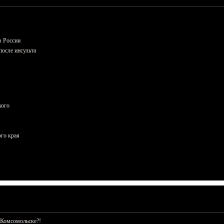
в России
осле инсульта
кого
ого края
 Комсомольске?!