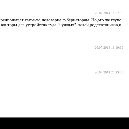
26.07.2014 18:52:56
редполагает какое-то недоверие губернаторам. Но,это же глупо.
 - конторы для устройства туда "нужных" людей,родственников,и
26.07.2014 19:19:39
26.07.2014 23:23:56