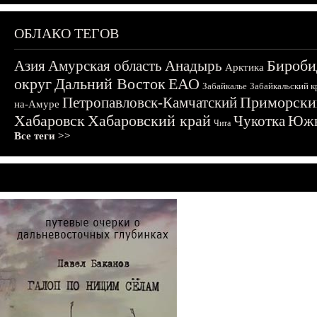
ОБЛАКО ТЕГОВ
Бироби
Азия
Амурская область
Анадырь
Арктика
округ
Дальний Восток
ЕАО
Забайкалье
Забайкальский к
Приморски
Петропавловск-Камчатский
на-Амуре
Хабаровск
Хабаровский край
Чукотка
Южн
Чита
Все теги >>