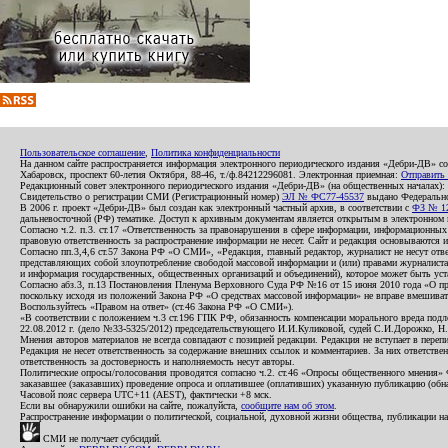
Пользовательское соглашение
,
Политика конфиденциальности
На данном сайте распространяется информация электронного периодического издания «Дебри-ДВ» с
Хабаровск, проспект 60-летия Октября, 88-46, т./ф.84212296081. Электронная приемная:
Отправить
Редакционный совет электронного периодического издания «Дебри-ДВ» (на общественных началах
Свидетельство о регистрации СМИ (Регистрационный номер)
ЭЛ № ФС77-45537
выдано Федеральной
В 2006 г. проект «Дебри-ДВ» был создан как электронный частный архив, в соответствии с
ФЗ № 12
дальневосточной (РФ) тематике. Доступ к архивным документам является открытым в электронном вид
Согласно ч.2. п.3. ст.17 «Ответственность за правонарушения в сфере информации, информационн
правовую ответственность за распространение информации не несет. Сайт и редакция основываются 
Согласно пп.3,4,6 ст.57 Закона РФ «О СМИ», «Редакция, главный редактор, журналист не несут отв
представляющих собой злоупотребление свободой массовой информации и (или) правами журналиста:
и информация государственных, общественных организаций и объединений), которое может быть уста
Согласно абз.3, п.13 Постановления Пленума Верховного Суда РФ №16 от 15 июня 2010 года «О пр
поскольку исходя из положений Закона РФ «О средствах массовой информации» не вправе вмешивать
Воспользуйтесь «Правом на ответ» (ст.46 Закона РФ «О СМИ»).
«В соответствии с положением ч.3 ст.196 ГПК РФ, обязанность компенсации морального вреда подле
22.08.2012 г. (дело №33-5325/2012) председательствующего И.И.Куликовой, судей С.И.Дорожко, Н
Мнения авторов материалов не всегда совпадают с позицией редакции. Редакция не вступает в перепи
Редакция не несет ответственность за содержание внешних ссылок и комментариев. За них ответств
ответственность за достоверность и наполняемость несут авторы.
Политические опросы/голосования проводятся согласно ч.2. ст.46 «Опросы общественного мнения» Фе
заказавшее (заказавших) проведение опроса и оплатившее (оплативших) указанную публикацию (обнаро
Часовой пояс сервера UTC+11 (AEST), фактически +8 мск.
Если вы обнаружили ошибки на сайте, пожалуйста,
сообщите нам об этом
.
Распространение информации о политической, социальной, духовной жизни общества, публикации на
СМИ не получает субсидий.