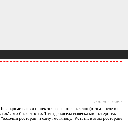
25.07.2014 19:09:22
Пока кроме слов и проектов всевозможных зон (в том числе и с
ток", это было что-то. Там где висела вывеска министерства,
"веселый ресторан, и саму гостиницу...Кстати, в этом ресторане