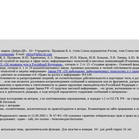
о знаком «Дебри-ДВ». 16+ Учредитель: Пронякин К.А. (член Союза журналистов России, член Союза писа
 сообщение
. E-mail:
editor@debri-dv.com
): К.А. Пронякин, И.Ю. Харитонова, А.Э. Мирмович, Ю.Н. Юрьев, Ю.В. Ковалев, Л.Н. Левина, А.Ю. Ж
 службой по надзору в сфере связи, информационных технологий и массовых коммуникаций (Роскомнадзо
5 «Об архивном деле в Российской Федерации»
, согласно п. 2 ст. 13 «Создание архивов». Основной фон
е, согласно п. 1 ст. 24 вышеобозначенного закона. Архивные документы к частной собственности редакци
ых технологий и защиты информации»
Закона РФ «Об информации, информационных технологиях и о защите
и работают на основании ст.8 «Право на доступ к информации» ФЗ-149.
етственности за распространение сведений, не соответствующих действительности и порочащих честь и д
 ...если они являются дословным воспроизведением сообщений и материалов или их фрагментов, распро
новлено и привлечено к ответственности за данное нарушение законодательства Российской Федерации о
актике применения судами Закона РФ «О средствах массовой информации», «по делам, вытекающим из со
ся в деятельность редакции, в ходе которой определяется содержание сообщений и материалов».
жит возложению на авторов, а по опубликованию опровержения, в порядке ч.2 ст.152 ГК РФ - на учредит
.В.Пестовой.
ску с авторами.
енны, соответственно, исключительно их правообладатели и авторы. Комментарии на сайте приравнены к
дерального закона от 12.06.2002 г. № 67-ФЗ «Об основных гарантиях избирательных прав и права на уча
дование) - едино - сайт, без оплаты - безвозмездно/бесплатно.
 актуальные темы, просветительские функции. Для мужчин и женщин. 16+ для детей старше 16 лет.