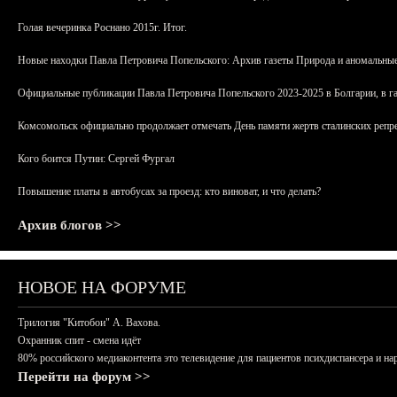
Голая вечеринка Роснано 2015г. Итог.
Новые находки Павла Петровича Попельского: Архив газеты Природа и аномальные
Официальные публикации Павла Петровича Попельского 2023-2025 в Болгарии, в г
Комсомольск официально продолжает отмечать День памяти жертв сталинских репрес
Кого боится Путин: Сергей Фургал
Повышение платы в автобусах за проезд: кто виноват, и что делать?
Архив блогов >>
НОВОЕ НА ФОРУМЕ
Трилогия "Китобои" А. Вахова.
Охранник спит - смена идёт
80% российского медиаконтента это телевидение для пациентов психдиспансера и на
Перейти на форум >>