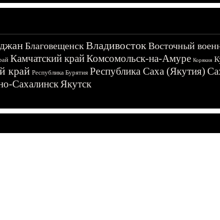
джан
Владивосток
Благовещенск
Восточный воен
Камчатский край
Комсомольск-на-Амуре
К
рай
Корякия
й край
Республика Саха (Якутия)
Са
Республика Бурятия
о-Сахалинск
Якутск