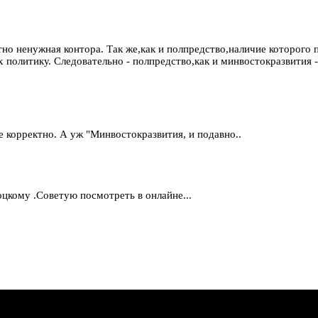
но ненужная контора. Так же,как и полпредство,наличие которого п
х политику. Следовательно - полпредство,как и минвостокразвития
 корректно. А уж "Минвостокразвития, и подавно..
цкому .Советую посмотреть в онлайне...