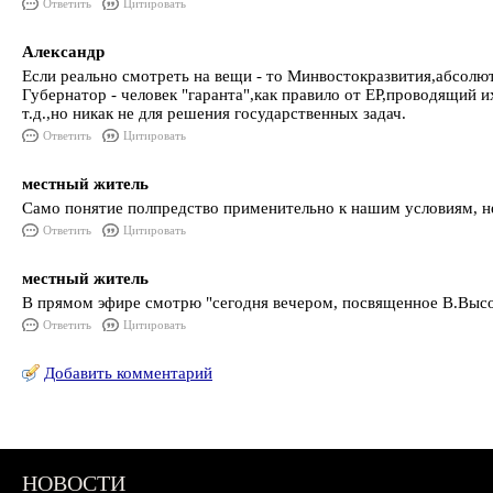
Ответить
Цитировать
Александр
Если реально смотреть на вещи - то Минвостокразвития,абсолют
Губернатор - человек "гаранта",как правило от ЕР,проводящий и
т.д.,но никак не для решения государственных задач.
Ответить
Цитировать
местный житель
Само понятие полпредство применительно к нашим условиям, не
Ответить
Цитировать
местный житель
В прямом эфире смотрю "сегодня вечером, посвященное В.Высо
Ответить
Цитировать
Добавить комментарий
НОВОСТИ