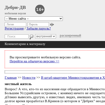
Дебри-ДВ
мобильная версия
Логин
Пароль
Регистрация
/
Забыли пароль?
расширенный
Комментарии к материалу
Вы просматриваете мобильную версию сайта.
Перейти на обычную версию >>
Главная
>>
Новости
>>
В штаб-квартире Минвостокразвития в Х
местный житель
Вопрос! А что, кто-то из населения еще обращается в Минвосто
Большим Уссурийским островом, с конями) ничего не ощущается..
дОлжно вывесить другую, о известных людях, имевших честь там 
долгое время проработал В.Кринов (о котором в "Дебрях" неодн