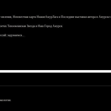
 явления, Неизвестная карта НижнеАмурЛага и Последние выставки автора в Амурске 
азетах Тихоокеанская Звезда и Наш Город Амурск
сий: задумаемся...
ркологии.