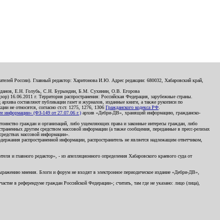
телей России). Главный редактор: Харитонова И.Ю. Адрес редакции: 680032, Хабаровский край,
данов, Е.Н. Голубь, С.Н. Бурындин, Б.М. Сухинин, О.В. Егорова
р) 16.06.2011 г. Территория распространения: Российская Федерация, зарубежные страны.
д архива составляют публикации газет и журналов, изданные книги, а также рукописи по
и не относятся, согласно ст.ст. 1275, 1276, 1306
Гражданского кодекса РФ
.
 информации» (ФЗ-149 от 27.07.06 г.)
архив «Дебри-ДВ», хранящий информацию, гражданско-
остоинство граждан и организаций, либо ущемляющих права и законные интересы граждан, либо
страненных другим средством массовой информации (а также сообщения, переданные в пресс-релизах
 средствах массовой информации».
держания распространенной информации, распространитель не является надлежащим ответчиком,
еля и главного редактор», - из апелляционного определения Хабаровского краевого суда от
 выражению мнения. Блоги и форум не входят в электронное периодическое издание «Дебри-ДВ»,
стие в референдуме граждан Российской Федерации»; считать, там где не указано: лицо (лица),