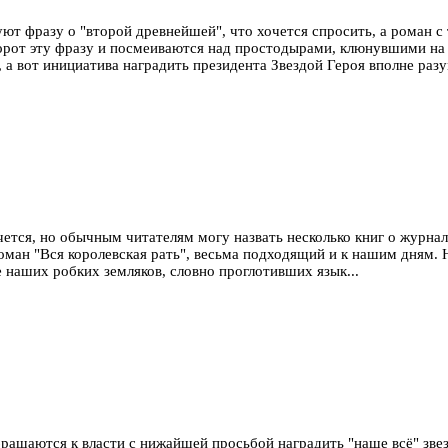
т фразу о "второй древнейшей", что хочется спросить, а роман с т
борот эту фразу и посмеиваются над простодырами, клюнувшими на
а вот инициатива наградить президента Звездой Героя вполне разу
очется, но обычным читателям могу назвать несколько книг о журна
ман "Вся королевская рать", весьма подходящий и к нашим дням. 
 наших робких земляков, словно проглотивших язык...
обращаются к власти с нижайшей просьбой наградить "наше всё" зв