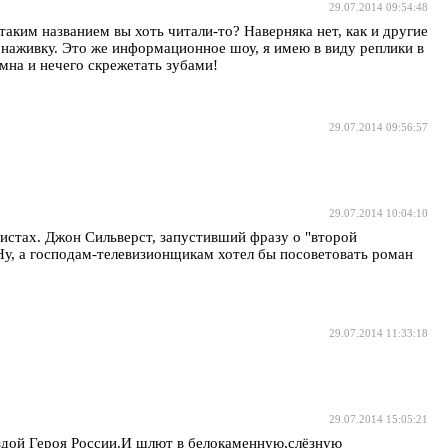
29.07.2014 09:54:48
аким названием вы хоть читали-то? Наверняка нет, как и другие
 наживку. Это же информационное шоу, я имею в виду реплики в
мна и нечего скрежетать зубами!
29.07.2014 09:56:57
29.07.2014 10:04:10
листах. Джон Сильверст, запустивший фразу о "второй
Ну, а господам-телевизионщикам хотел бы посоветовать роман
29.07.2014 11:33:18
29.07.2014 15:05:21
ездой Героя России.И шлют в белокаменную,слёзную