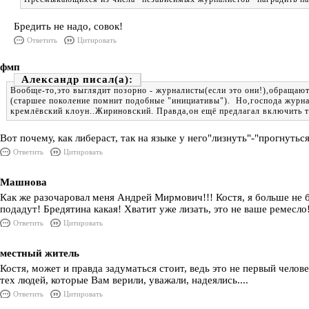
Бредить не надо, совок!
Ответить
Цитировать
фмп
Александр
Вообще-то,это выглядит позорно - журналисты(если это они!),обращаю
(старшее поколение помнит подобные "инициативы"). Но,господа журнал
кремлёвский клоун..Жириновский. Правда,он ещё предлагал включить т
Вот почему, как либераст, так на языке у него"лизнуть"-"прогнуться
Ответить
Цитировать
Машнова
Как же разочаровал меня Андрей Мирмович!!! Костя, я больше не б
подадут! Бредятина какая! Хватит уже лизать, это не ваше ремесло
Ответить
Цитировать
местный житель
Костя, может и правда задуматься стоит, ведь это не первый челов
тех людей, которые Вам верили, уважали, надеялись....
Ответить
Цитировать