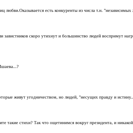
иц любви.Оказывается есть конкуренты из числа т.н. "независимых
ли завистников скоро утихнут и большинство людей воспримут нагр
шаева...?
оторые живут угодничеством, но людей, "несущих правду и истину..
е такие стихи? Так что ощетинимся вокруг президента, и никакой 