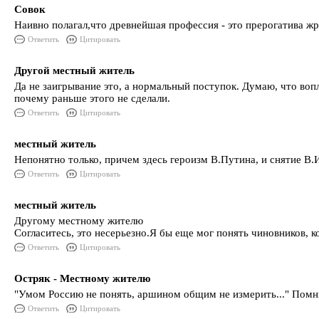
Совок
Наивно полагал,что древнейшая профессия - это прерогатива жр
Ответить
Цитировать
Другой местный житель
Да не заигрывание это, а нормальный поступок. Думаю, что воп
почему раньше этого не сделали.
Ответить
Цитировать
местный житель
Непонятно только, причем здесь героизм В.Путина, и снятие В.И
Ответить
Цитировать
местный житель
Другому местному жителю
Согласитесь, это несерьезно.Я бы еще мог понять чиновников, к
Ответить
Цитировать
Остряк - Местному жителю
"Умом Россию не понять, аршином общим не измерить..." Помнит
Ответить
Цитировать