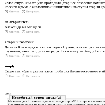
челобитную. Мы,это уже проходили (старшее поколение помнит п
Россией Крыма,с аналогичной инициативой выступил старый кре
Ответить
Цитировать
не огорчайтесь
Александр вы опоздали
Ответить
Цитировать
Стары й газетчик
Да не за Крым предлагают наградить Путина, а за заслуги на вн
служивый, имеет и другие награды. Так почему не Звезду Героя
Ответить
Цитировать
simply
Скоро сентябрь и уже началась проба сил Дальневосточного майд
Ответить
Цитировать
фмп
Недобитый совок
Маловата для Президента,однако,звезда героя!В Питере поставить 
Пресмыкающихся из числа "независимых журналистов" наградить п