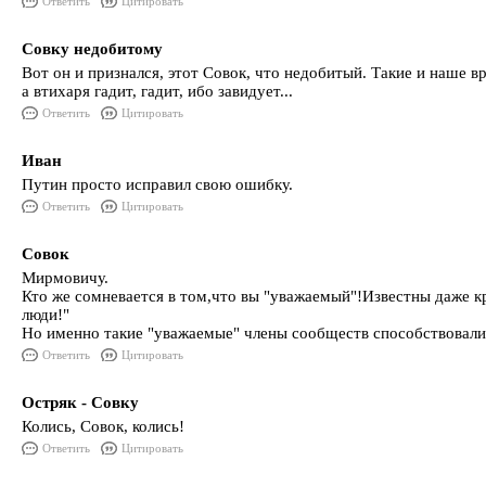
Ответить
Цитировать
Совку недобитому
Вот он и признался, этот Совок, что недобитый. Такие и наше вр
а втихаря гадит, гадит, ибо завидует...
Ответить
Цитировать
Иван
Путин просто исправил свою ошибку.
Ответить
Цитировать
Совок
Мирмовичу.
Кто же сомневается в том,что вы "уважаемый"!Известны даже к
люди!"
Но именно такие "уважаемые" члены сообществ способствовали
Ответить
Цитировать
Остряк - Совку
Колись, Совок, колись!
Ответить
Цитировать