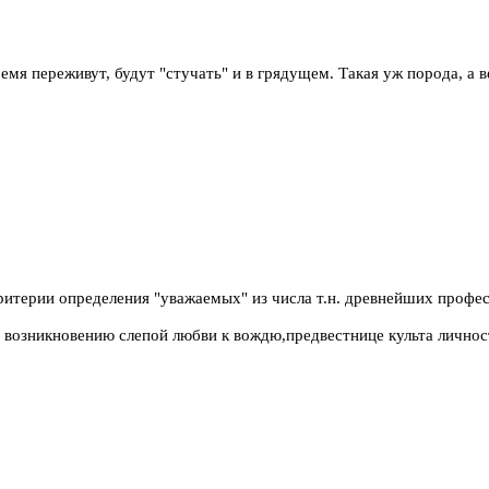
емя переживут, будут "стучать" и в грядущем. Такая уж порода, а в
ритерии определения "уважаемых" из числа т.н. древнейших профе
 возникновению слепой любви к вождю,предвестнице культа личнос