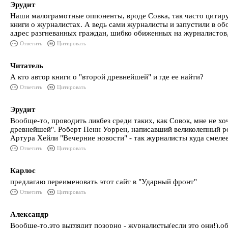
Эрудит
Наши малограмотные оппоненты, вроде Совка, так часто цитирую
книги о журналистах. А ведь сами журналисты и запустили в о
адрес разгневанных граждан, шибко обиженных на журналистов, 
Ответить
Цитировать
Читатель
А кто автор книги о "второй древнейшей" и где ее найти?
Ответить
Цитировать
Эрудит
Вообще-то, проводить ликбез среди таких, как Совок, мне не х
древнейшей". Роберт Пенн Уоррен, написавший великолепный ро
Артура Хейли "Вечерние новости" - так журналисты куда смелее
Ответить
Цитировать
Карлос
предлагаю переименовать этот сайт в "Ударный фронт"
Ответить
Цитировать
Александр
Вообще-то,это выглядит позорно - журналисты(если это они!),