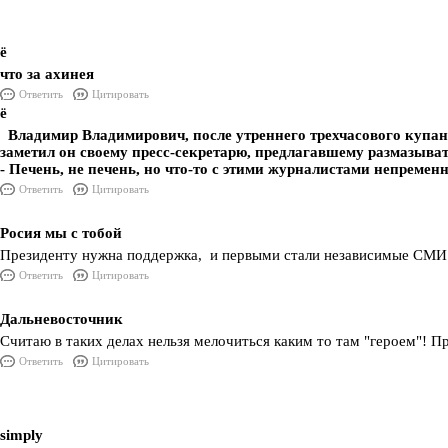
ё
что за ахинея
Ответить
Цитировать
ё
Владимир Владимирович, после утреннего трехчасового купан
заметил он своему пресс-секретарю, предлагавшему размазыват
- Печень, не печень, но что-то с этими журналистами непременно
Ответить
Цитировать
Росия мы с тобой
Президенту нужна поддержка, и первыми стали независимые СМИ
Ответить
Цитировать
Дальневосточник
Считаю в таких делах нельзя мелочиться каким то там "героем"! П
Ответить
Цитировать
simply