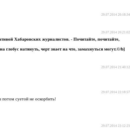
29.07.2014 20:18:34
29.07.2014 20:21:02
тивой Хабаровских журналистов. - Почитайте, почитайте,
а глобус натянуть, черт знает на что, замахнуться могут.©/b]
29.07.2014 21:40:12
29.07.2014 22:18:57
ы потом суетой не оскорбить!
29.07.2014 23:12:25