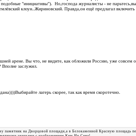
одобные "инициативы"). Но,господа журналисты - не парьтесь,вы н
млёвский клоун..Жириновский. Правда,он ещё предлагал включить 
ешней арене. Вы что, не видите, как обложили Россию, уже совсем 
? Вполне заслужил.
ана))))Выбирайте лагерь скорее, так как время скоротечно.
ему памятник на Дворцовой площади,а в Белокаменной Красную площадь п
амятными значками с изображением Ким Ир Сена!