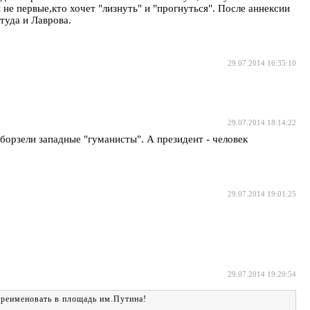
е первые,кто хочет "лизнуть" и "прогнуться". После аннексии
туда и Лаврова.
29.07.2014 16:35:10
29.07.2014 18:14:22
оборзели западные "гуманисты". А президент - человек
29.07.2014 19:01:25
29.07.2014 19:20:54
ереименовать в площадь им.Путина!