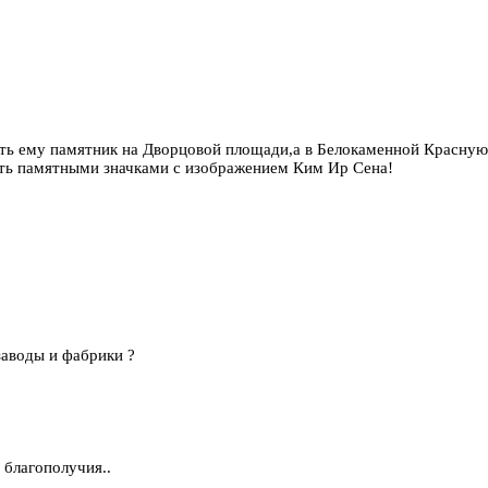
вить ему памятник на Дворцовой площади,а в Белокаменной Красну
ть памятными значками с изображением Ким Ир Сена!
заводы и фабрики ?
 благополучия..