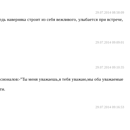
29.07.2014 08:58:09
едь наверняка строит из себя вежливого, улыбается при встрече,
29.07.2014 09:09:01
29.07.2014 09:10:35
ссионалов:-"Ты меня уважаешь,я тебя уважаю,мы оба уважаемые
ти.
29.07.2014 09:16:53