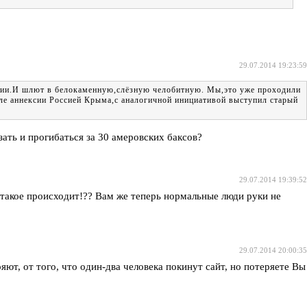
29.07.2014 19:23:59
оссии.И шлют в белокаменную,слёзную челобитную. Мы,это уже проходили
сле аннексии Россией Крыма,с аналогичной инициативой выступил старый
изать и прогибаться за 30 амеровских баксов?
29.07.2014 19:39:52
и такое происходит!?? Вам же теперь нормальные люди руки не
29.07.2014 20:00:35
яют, от того, что один-два человека покинут сайт, но потеряете Вы