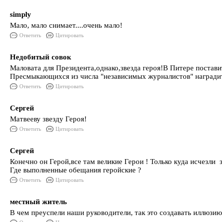
simply
Мало, мало снимает....очень мало!
Ответить
Цитировать
Недобитый совок
Маловата для Президента,однако,звезда героя!В Питере поста
Пресмыкающихся из числа "независимых журналистов" награди
Ответить
Цитировать
Сергей
Матвееву звезду Героя!
Ответить
Цитировать
Сергей
Конечно он Герой,все там великие Герои ! Только куда исчезли 
Где выполненные обещания геройские ?
Ответить
Цитировать
местный житель
В чем преуспели наши руководители, так это создавать иллюзию