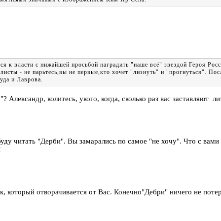
тся к власти с нижайшей просьбой наградить "наше всё" звездой Героя Р
исты - не парьтесь,вы не первые,кто хочет "лизнуть" и "прогнуться". По
уда и Лаврова.
"? Александр, колитесь, укого, когда, сколько раз вас заставляют л
уду читать "Дерби". Вы замарались по самое "не хочу". Что с вам
!
ек, который отворачивается от Вас. Конечно"Дебри" ничего не потер