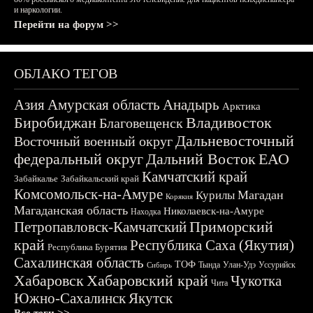
и наркологии.
Перейти на форум >>
ОБЛАКО ТЕГОВ
Азия
Амурская область
Анадырь
Арктика
Биробиджан
Владивосток
Благовещенск
Дальневосточный
Восточный военный округ
федеральный округ
Дальний Восток
ЕАО
Камчатский край
Забайкалье
Забайкальский край
Комсомольск-на-Амуре
Магадан
Курилы
Корякия
Магаданская область
Николаевск-на-Амуре
Находка
Приморский
Петропавловск-Камчатский
край
Республика Саха (Якутия)
Республика Бурятия
Сахалинская область
ТОФ
Тында
Улан-Удэ
Уссурийск
Сибирь
Хабаровск
Хабаровский край
Чукотка
Чита
Южно-Сахалинск
Якутск