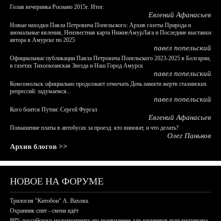
Голая вечеринка Роснано 2015г. Итог.
Евгений Афанасьев
Новые находки Павла Петровича Попельского: Архив газеты Природа и
аномальные явления, Неизвестная карта НижнеАмурЛага и Последние выставки
автора в Амурске по 2025
павел попельский
Официальные публикации Павла Петровича Попельского 2023-2025 в Болгарии,
в газетах Тихоокеанская Звезда и Наш Город Амурск
павел попельский
Комсомольск официально продолжает отмечать День памяти жертв сталинских
репрессий: задумаемся...
павел попельский
Кого боится Путин: Сергей Фургал
Евгений Афанасьев
Повышение платы в автобусах за проезд: кто виноват, и что делать?
Олег Паньков
Архив блогов >>
НОВОЕ НА ФОРУМЕ
Трилогия "Китобои" А. Вахова.
Охранник спит - смена идёт
80% российского медиаконтента это телевидение для пациентов психдиспансера