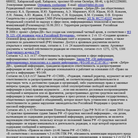
680032, Хабаровский край, Хабаровск, проспект 60-летия Октября, 88-46, т./ф.84212296081.
Электронная приемная:
Отправить сообщение
. E-mail:
editor@debri-dv.com
Редакционный совет электронного периодического издания «Дебри-ДВ» (на общественных
началах): К.А. Пронякин, И.Ю. Харитонова, А.Э. Мирмович, Ю.Н. Юрьев, Ю.В. Ковалев,
Л.Н. Левина, А.Ю. Жданов, Е.Н. Голубь, С.Н. Бурындин, Б.М. Сухинин, О.В. Егорова
Свидетельство о регистрации СМИ (Регистрационный номер)
ЭЛ № ФС77-45537
выдано
Федеральной службой по надзору в сфере связи, информационных технологий и массовых
коммуникаций (Роскомнадзор) 16.06.2011 г. Территория распространения: Российская
Федерация, зарубежные страны.
В 2006 г. проект «Дебри-ДВ» был создан как электронный частный архив, в соответствии с
ФЗ
№ 125 «Об архивном деле в Российской Федерации»
, согласно п. 2 ст. 13 «Создание архивов».
Основной фонд архива составляют публикации газет и журналов, изданные книги, а также
рукописи по дальневосточной (РФ) тематике. Доступ к архивным документам является
открытым в электронном виде, согласно п. 1 ст. 24 вышеобозначенного закона. Архивные
документы к частной собственности редакции не относятся, согласно ст.ст. 1275, 1276, 1306
Гражданского кодекса РФ
.
Согласно ч.2. п.3. ст.17 «Ответственность за правонарушения в сфере информации,
информационных технологий и защиты информации»
Закона РФ «Об информации,
информационных технологиях и о защите информации» (ФЗ-149 от 27.07.06 г.)
архив «Дебри-
ДВ», хранящий информацию, гражданско-правовую ответственность за распространение
информации не несет. Сайт и редакция основываются и работают на основании ст.8 «Право на
доступ к информации» ФЗ-149.
Согласно пп.3,4,6 ст.57 Закона РФ «О СМИ», «Редакция, главный редактор, журналист не несут
ответственности за распространение сведений, не соответствующих действительности и
порочащих честь и достоинство граждан и организаций, либо ущемляющих права и законные
интересы граждан, либо представляющих собой злоупотребление свободой массовой
информации и (или) правами журналиста: ...если они являются дословным воспроизведением
сообщений и материалов или их фрагментов, распространенных другим средством массовой
информации (а также сообщения, переданные в пресс-релизах и информация государственных,
общественных организаций и объединений), которое может быть установлено и привлечено к
ответственности за данное нарушение законодательства Российской Федерации о средствах
массовой информации».
Согласно абз.3, п.13 Постановления Пленума Верховного Суда РФ №16 от 15 июня 2010 года
«О практике применения судами Закона РФ «О средствах массовой информации», «по делам,
вытекающим из содержания распространенной информации, распространитель не является
надлежащим ответчиком, поскольку исходя из положений Закона РФ «О средствах массовой
информации» не вправе вмешиваться в деятельность редакции, в ходе которой определяется
содержание сообщений и материалов».
Воспользуйтесь «Правом на ответ» (ст.46 Закона РФ «О СМИ»).
«В соответствии с положением ч.3 ст.196 ГПК РФ, обязанность компенсации морального вреда
подлежит возложению на авторов, а по опубликованию опровержения, в порядке ч.2 ст.152 ГК