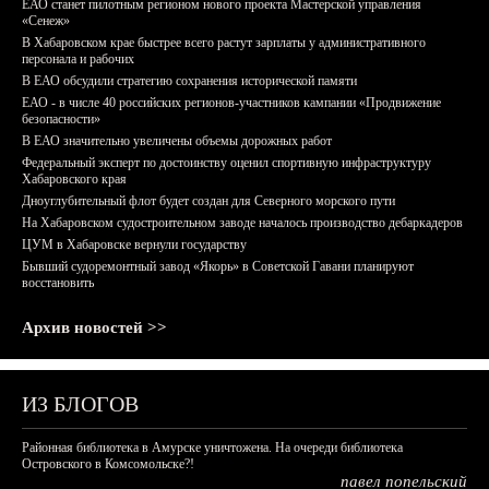
ЕАО станет пилотным регионом нового проекта Мастерской управления
«Сенеж»
В Хабаровском крае быстрее всего растут зарплаты у административного
персонала и рабочих
В ЕАО обсудили стратегию сохранения исторической памяти
ЕАО - в числе 40 российских регионов-участников кампании «Продвижение
безопасности»
В ЕАО значительно увеличены объемы дорожных работ
Федеральный эксперт по достоинству оценил спортивную инфраструктуру
Хабаровского края
Дноуглубительный флот будет создан для Северного морского пути
На Хабаровском судостроительном заводе началось производство дебаркадеров
ЦУМ в Хабаровске вернули государству
Бывший судоремонтный завод «Якорь» в Советской Гавани планируют
восстановить
Архив новостей >>
ИЗ БЛОГОВ
Районная библиотека в Амурске уничтожена. На очереди библиотека
Островского в Комсомольске?!
павел попельский