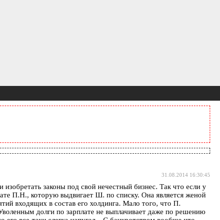
31.08.2014 16:30:45
 изобретать законы под свой нечестный бизнес. Так что если у
ате П.Н., которую выдвигает Ш. по списку. Она является женой
тий входящих в состав его холдинга. Мало того, что П.
 Уволенным долги по зарплате не выплачивает даже по решению