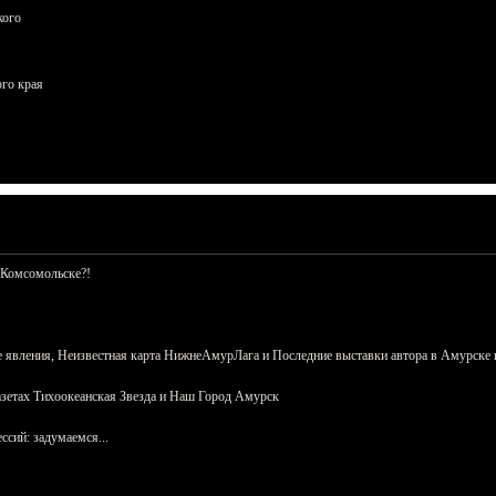
кого
ого края
 Комсомольске?!
 явления, Неизвестная карта НижнеАмурЛага и Последние выставки автора в Амурске 
азетах Тихоокеанская Звезда и Наш Город Амурск
сий: задумаемся...