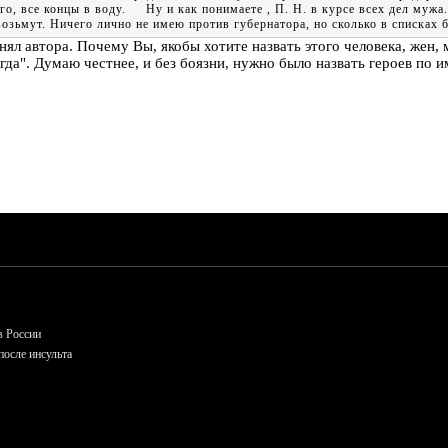
го, все концы в воду. Ну и как понимаете , П. Н. в курсе всех дел мужа.
озьмут. Ничего лично не имею против губернатора, но сколько в списках б
ял автора. Почему Вы, якобы хотите назвать этого человека, жен,
гда". Думаю честнее, и без боязни, нужно было назвать героев по и
в России
осле инсульта