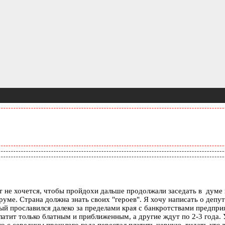
т не хочется, чтобы пройдохи дальше продолжали заседать в думе и
уме. Страна должна знать своих "героев". Я хочу написать о депут
рый прославился далеко за пределами края с банкротствами предприя
латит только блатным и приближенным, а другие ждут по 2-3 года.