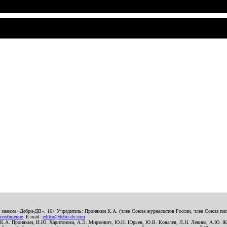
о знаком «Дебри-ДВ». 16+ Учредитель: Пронякин К.А. (член Союза журналистов России, член Союза писа
 сообщение
. E-mail:
editor@debri-dv.com
): К.А. Пронякин, И.Ю. Харитонова, А.Э. Мирмович, Ю.Н. Юрьев, Ю.В. Ковалев, Л.Н. Левина, А.Ю. Ж