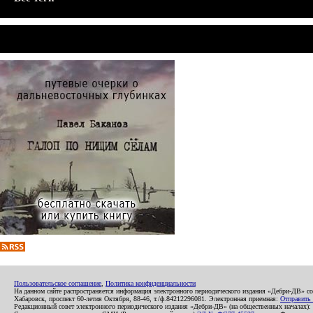
Пользовательское соглашение
,
Политика конфиденциальности
На данном сайте распространяется информация электронного периодического издания «Дебри-ДВ» с
Хабаровск, проспект 60-летия Октября, 88-46, т./ф.84212296081. Электронная приемная:
Отправить
Редакционный совет электронного периодического издания «Дебри-ДВ» (на общественных началах