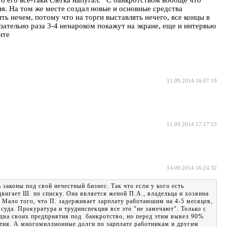
то его все-таки слегка напугал. С банкротством вообще что
я. На том же месте создал новые и основные средства
ь нечем, потому что на торги выставлять нечего, все концы в
язательно раза 3-4 ненароком покажут на экране, еще и интервью
ите
11.09.2014 16:07:19
11.09.2014 17:17:53
14.09.2014 16:24:32
законы под свой нечестный бизнес. Так что если у кого есть
двигает Ш. по списку. Она является женой П.А., владельца и хозяина
 Мало того, что П. задерживает зарплату работаюшим на 4-5 месяцев,
уда. Прокуратура и трудинспекция все это "не замечают". Только с
 два своих предприятия под банкротство, но перед этим вывел 90%
иятия. А многомиллионные долги по зарплате работникам и другим