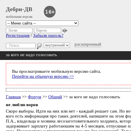
Дебри-ДВ
мобильная версия
Логин
Пароль
Регистрация
/
Забыли пароль?
расширенный
за кого не надо голосовать
Вы просматриваете мобильную версию сайта.
Перейти на обычную версию >>
Главная
>>
Форум
>>
Общий
>> за кого не надо голосовать
не люблю воров
Скоро выборы. Идти на них или нет - каждый решает сам. Но во
кого есть информация про таких деятелей, напишите на этом фор
П.А., владельца и хозяина лесозаготовительного холдинга, кото
задерживает зарплату работаюшим на 4-5 месяцев, отпускные п