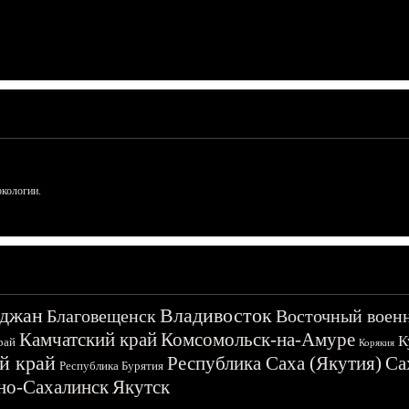
ркологии.
джан
Владивосток
Благовещенск
Восточный воен
Камчатский край
Комсомольск-на-Амуре
К
рай
Корякия
й край
Республика Саха (Якутия)
Са
Республика Бурятия
о-Сахалинск
Якутск