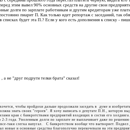
ко с середины прошлого года перестал платить черную, видать кто 
перед этим вывел 90% основных средств на другие свои предприяти
ные долги по зарплате работникам и другим кредиторам уже платит
постоянно пиарит П. Как только идет репортаж с заседаний, так об
 списках будет эта П.? Если у кого есть дополнения к списку - пиш
, а не "друг подруги телки брата" сказал!
хочется, чтобы пройдохи дальше продолжали заседать в думе и изобретать 
лжна знать своих "героев". Я хочу написать о депутате П.Н., которую вы
делами края с банкротствами предприятий входящих в состав его холдинга.
 2-3 года. Уволенным долги по зарплате не выплачивает даже по решению с
о все-таки слегка напугал. С банкротством вообще что вытворяет. Подвел
дал новые и основные средства благополучно перекочевали на эти предпр