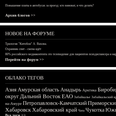
Повышение платы в автобусах за проезд: кто виноват, и что делать?
Архив блогов >>
НОВОЕ НА ФОРУМЕ
Трилогия "Китобои" А. Вахова.
Охранник спит - смена идёт
80% российского медиаконтента это телевидение для пациентов психдиспансера и на
Перейти на форум >>
ОБЛАКО ТЕГОВ
Бироби
Азия
Амурская область
Анадырь
Арктика
округ
Дальний Восток
ЕАО
Забайкалье
Забайкальский к
Приморски
Петропавловск-Камчатский
на-Амуре
Хабаровск
Хабаровский край
Чукотка
Южн
Чита
Все теги >>