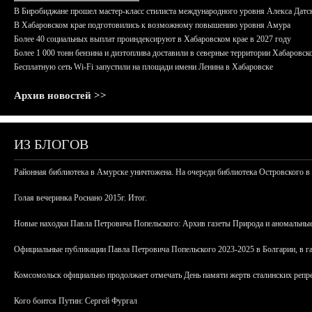
В Биробиджане прошел мастер-класс стилиста международного уровня Алекса Датс
В Хабаровском крае подготовились к возможному повышению уровня Амура
Более 40 социальных выплат проиндексируют в Хабаровском крае в 2027 году
Более 1 000 тонн бензина и дизтоплива доставили в северные территории Хабаровск
Бесплатную сеть Wi-Fi запустили на площади имени Ленина в Хабаровске
Архив новостей >>
ИЗ БЛОГОВ
Районная библиотека в Амурске уничтожена. На очереди библиотека Островского в
Голая вечеринка Роснано 2015г. Итог.
Новые находки Павла Петровича Попельского: Архив газеты Природа и аномальные
Официальные публикации Павла Петровича Попельского 2023-2025 в Болгарии, в г
Комсомольск официально продолжает отмечать День памяти жертв сталинских репрес
Кого боится Путин: Сергей Фургал