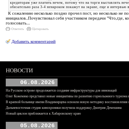
кредиторам уже платить нечем, потому что на торги выставлять нече
обязательно раза 3-4 ненароком покажут на экране, еще и интервью в
К сожалению несколько поздно прочел пост, но несколько не пон
инициалов..Почувствовал себя участником передачи "Что,где, ко
голосовать...
Ответить
Цитировать
Добавить комментарий
НОВОСТИ
06.08.2026
На Русском острове продолжается создание инфраструктуры для инноваций
Олег Кожемяко представил новые инициативы по развитию горнолыжного туризма 
В краевой больнице имени Владимирцева освоили новую методику восстановления п
Дальневосточная студия кинохроники получила поддержку Дмитрия Демешина
Новый циклон приближается к Хабаровскому краю
05.08.2026