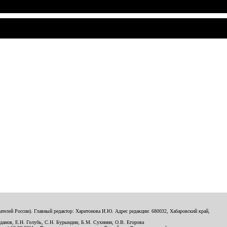
телей России). Главный редактор: Харитонова И.Ю. Адрес редакции: 680032, Хабаровский край,
данов, Е.Н. Голубь, С.Н. Бурындин, Б.М. Сухинин, О.В. Егорова