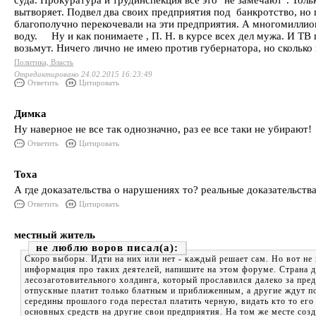
суда. Прокуратура и трудинспекция все это "не замечают". Толь
вытворяет. Подвел два своих предприятия под банкротство, но 
благополучно перекочевали на эти предприятия. А многомиллион
воду. Ну и как понимаете , П. Н. в курсе всех дел мужа. И ТВ 
возьмут. Ничего лично не имею против губернатора, но сколько в
Политика, Власть
Отредактировано 24.02.2015 16:23:49
Ответить
Цитировать
Димка
Ну наверное не все так однозначно, раз ее все таки не убирают!
Ответить
Цитировать
Тоха
А где доказательства о нарушениях то? реальные доказательства 
Ответить
Цитировать
местный житель
не люблю воров
Скоро выборы. Идти на них или нет - каждый решает сам. Но вот не 
информация про таких деятелей, напишите на этом форуме. Страна до
лесозаготовительного холдинга, который прославился далеко за пре
отпускные платит только блатным и приближенным, а другие ждут по
середины прошлого года перестал платить черную, видать кто то ег
основных средств на другие свои предприятия. На том же месте соз