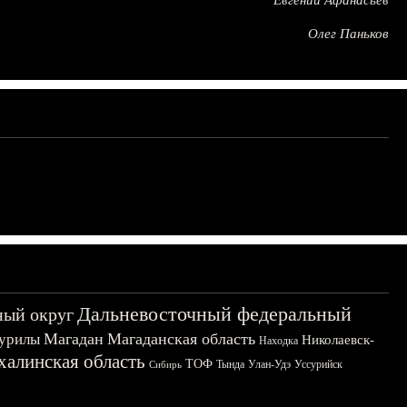
Евгений Афанасьев
Олег Паньков
Дальневосточный федеральный
ный округ
Магадан
Магаданская область
урилы
Николаевск-
Находка
халинская область
ТОФ
Тында
Улан-Удэ
Уссурийск
Сибирь