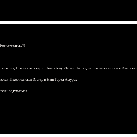
 Комсомольске?!
 явления, Неизвестная карта НижнеАмурЛага и Последние выставки автора в Амурске 
азетах Тихоокеанская Звезда и Наш Город Амурск
сий: задумаемся...