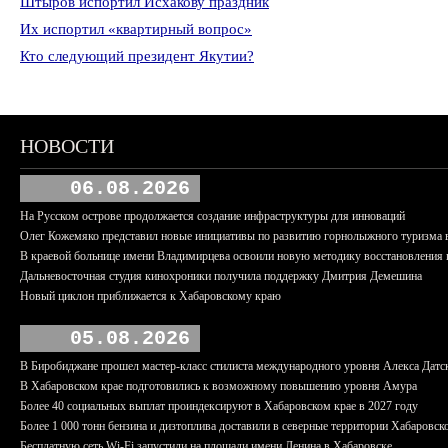
Штыров испортил Исхакову праздник
Их испортил «квартирный вопрос»
Кто следующий президент Якутии?
НОВОСТИ
06.08.2026
На Русском острове продолжается создание инфраструктуры для инноваций
Олег Кожемяко представил новые инициативы по развитию горнолыжного туризма 
В краевой больнице имени Владимирцева освоили новую методику восстановления п
Дальневосточная студия кинохроники получила поддержку Дмитрия Демешина
Новый циклон приближается к Хабаровскому краю
05.08.2026
В Биробиджане прошел мастер-класс стилиста международного уровня Алекса Датс
В Хабаровском крае подготовились к возможному повышению уровня Амура
Более 40 социальных выплат проиндексируют в Хабаровском крае в 2027 году
Более 1 000 тонн бензина и дизтоплива доставили в северные территории Хабаровск
Бесплатную сеть Wi-Fi запустили на площади имени Ленина в Хабаровске