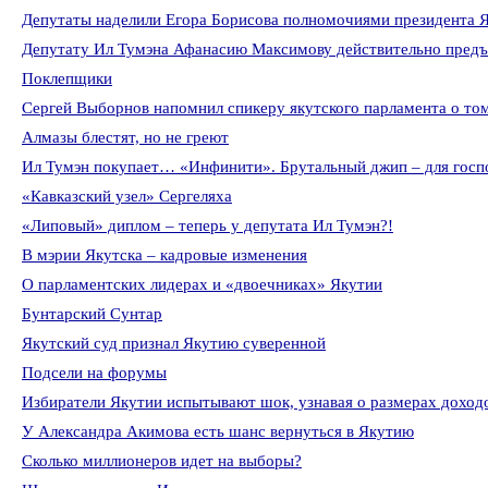
Депутаты наделили Егора Борисова полномочиями президента 
Депутату Ил Тумэна Афанасию Максимову действительно предъ
Поклепщики
Сергей Выборнов напомнил спикеру якутского парламента о том
Алмазы блестят, но не греют
Ил Тумэн покупает… «Инфинити». Брутальный джип – для гос
«Кавказский узел» Сергеляха
«Липовый» диплом – теперь у депутата Ил Тумэн?!
В мэрии Якутска – кадровые изменения
О парламентских лидерах и «двоечниках» Якутии
Бунтарский Сунтар
Якутский суд признал Якутию суверенной
Подсели на форумы
Избиратели Якутии испытывают шок, узнавая о размерах доход
У Александра Акимова есть шанс вернуться в Якутию
Сколько миллионеров идет на выборы?