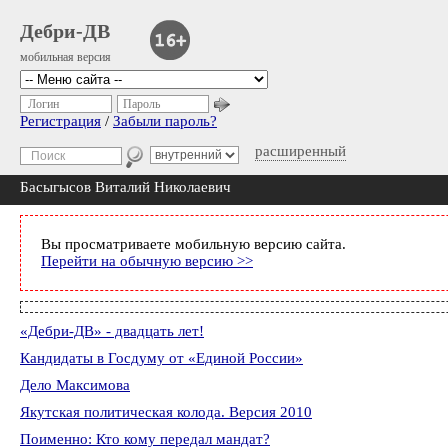
Дебри-ДВ
мобильная версия
Логин
Пароль
Регистрация
/
Забыли пароль?
расширенный
Басыгысов Виталий Николаевич
Вы просматриваете мобильную версию сайта.
Перейти на обычную версию >>
«Дебри-ДВ» - двадцать лет!
Кандидаты в Госдуму от «Единой России»
Дело Максимова
Якутская политическая колода. Версия 2010
Поименно: Кто кому передал мандат?