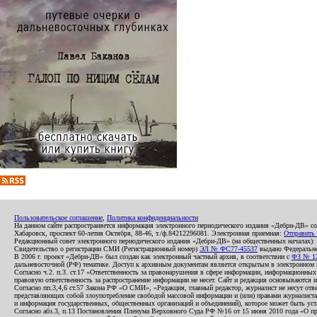
Пользовательское соглашение
,
Политика конфиденциальности
На данном сайте распространяется информация электронного периодического издания «Дебри-ДВ» с
Хабаровск, проспект 60-летия Октября, 88-46, т./ф.84212296081. Электронная приемная:
Отправить
Редакционный совет электронного периодического издания «Дебри-ДВ» (на общественных началах
Свидетельство о регистрации СМИ (Регистрационный номер)
ЭЛ № ФС77-45537
выдано Федеральной
В 2006 г. проект «Дебри-ДВ» был создан как электронный частный архив, в соответствии с
ФЗ № 12
дальневосточной (РФ) тематике. Доступ к архивным документам является открытым в электронном вид
Согласно ч.2. п.3. ст.17 «Ответственность за правонарушения в сфере информации, информационн
правовую ответственность за распространение информации не несет. Сайт и редакция основываются 
Согласно пп.3,4,6 ст.57 Закона РФ «О СМИ», «Редакция, главный редактор, журналист не несут отв
представляющих собой злоупотребление свободой массовой информации и (или) правами журналиста:
и информация государственных, общественных организаций и объединений), которое может быть уста
Согласно абз.3, п.13 Постановления Пленума Верховного Суда РФ №16 от 15 июня 2010 года «О пр