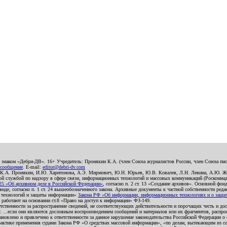
о знаком «Дебри-ДВ». 16+ Учредитель: Пронякин К.А. (член Союза журналистов России, член Союза писа
 сообщение
. E-mail:
editor@debri-dv.com
): К.А. Пронякин, И.Ю. Харитонова, А.Э. Мирмович, Ю.Н. Юрьев, Ю.В. Ковалев, Л.Н. Левина, А.Ю. Ж
 службой по надзору в сфере связи, информационных технологий и массовых коммуникаций (Роскомнадзо
5 «Об архивном деле в Российской Федерации»
, согласно п. 2 ст. 13 «Создание архивов». Основной фон
е, согласно п. 1 ст. 24 вышеобозначенного закона. Архивные документы к частной собственности редакци
ых технологий и защиты информации»
Закона РФ «Об информации, информационных технологиях и о защите
и работают на основании ст.8 «Право на доступ к информации» ФЗ-149.
етственности за распространение сведений, не соответствующих действительности и порочащих честь и д
 ...если они являются дословным воспроизведением сообщений и материалов или их фрагментов, распро
новлено и привлечено к ответственности за данное нарушение законодательства Российской Федерации о
актике применения судами Закона РФ «О средствах массовой информации», «по делам, вытекающим из со