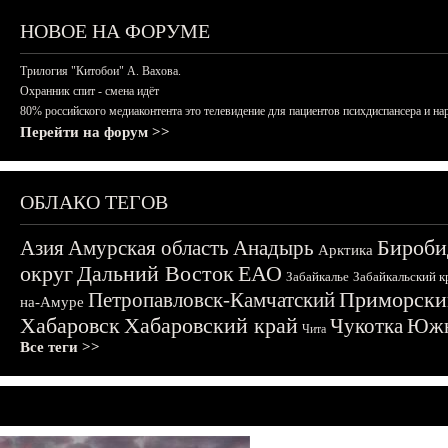
НОВОЕ НА ФОРУМЕ
Трилогия "Китобои" А. Вахова.
Охранник спит - смена идёт
80% российского медиаконтента это телевидение для пациентов психдиспансера и на
Перейти на форум >>
ОБЛАКО ТЕГОВ
Бироби
Азия
Амурская область
Анадырь
Арктика
округ
Дальний Восток
ЕАО
Забайкалье
Забайкальский к
Приморски
Петропавловск-Камчатский
на-Амуре
Хабаровск
Хабаровский край
Чукотка
Южн
Чита
Все теги >>