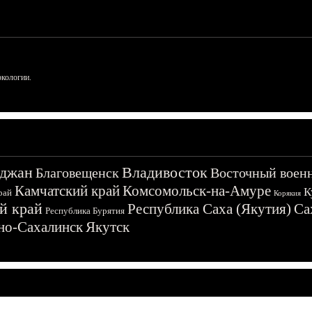
ркологии.
джан
Владивосток
Благовещенск
Восточный воен
Камчатский край
Комсомольск-на-Амуре
К
рай
Корякия
й край
Республика Саха (Якутия)
Са
Республика Бурятия
о-Сахалинск
Якутск