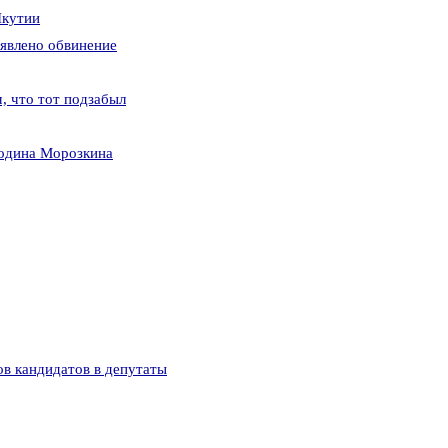
Якутии
явлено обвинение
, что тот подзабыл
подина Морозкина
ов кандидатов в депутаты