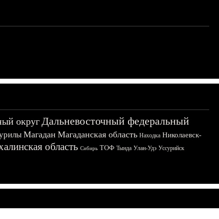
Дальневосточный федеральный
ный округ
Магадан
Магаданская область
урилы
Николаевск-
Находка
халинская область
ТОФ
Тында
Улан-Удэ
Уссурийск
Сибирь