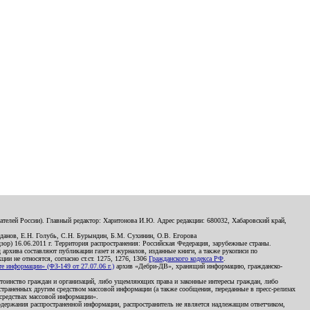
телей России). Главный редактор: Харитонова И.Ю. Адрес редакции: 680032, Хабаровский край,
данов, Е.Н. Голубь, С.Н. Бурындин, Б.М. Сухинин, О.В. Егорова
р) 16.06.2011 г. Территория распространения: Российская Федерация, зарубежные страны.
д архива составляют публикации газет и журналов, изданные книги, а также рукописи по
и не относятся, согласно ст.ст. 1275, 1276, 1306
Гражданского кодекса РФ
.
 информации» (ФЗ-149 от 27.07.06 г.)
архив «Дебри-ДВ», хранящий информацию, гражданско-
остоинство граждан и организаций, либо ущемляющих права и законные интересы граждан, либо
страненных другим средством массовой информации (а также сообщения, переданные в пресс-релизах
 средствах массовой информации».
держания распространенной информации, распространитель не является надлежащим ответчиком,