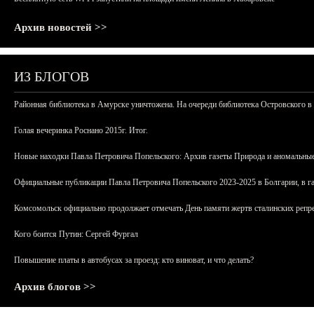
Архив новостей >>
ИЗ БЛОГОВ
Районная библиотека в Амурске уничтожена. На очереди библиотека Островского в
Голая вечеринка Роснано 2015г. Итог.
Новые находки Павла Петровича Попельского: Архив газеты Природа и аномальные
Официальные публикации Павла Петровича Попельского 2023-2025 в Болгарии, в г
Комсомольск официально продолжает отмечать День памяти жертв сталинских репрес
Кого боится Путин: Сергей Фургал
Повышение платы в автобусах за проезд: кто виноват, и что делать?
Архив блогов >>