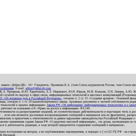
о знаком «Дебри-ДВ». 16+ Учредитель: Пронякин К.А. (член Союза журналистов России, член Союза писа
 сообщение
. E-mail:
editor@debri-dv.com
): К.А. Пронякин, И.Ю. Харитонова, А.Э. Мирмович, Ю.Н. Юрьев, Ю.В. Ковалев, Л.Н. Левина, А.Ю. Ж
 службой по надзору в сфере связи, информационных технологий и массовых коммуникаций (Роскомнадзо
5 «Об архивном деле в Российской Федерации»
, согласно п. 2 ст. 13 «Создание архивов». Основной фон
е, согласно п. 1 ст. 24 вышеобозначенного закона. Архивные документы к частной собственности редакци
ых технологий и защиты информации»
Закона РФ «Об информации, информационных технологиях и о защите
и работают на основании ст.8 «Право на доступ к информации» ФЗ-149.
етственности за распространение сведений, не соответствующих действительности и порочащих честь и д
 ...если они являются дословным воспроизведением сообщений и материалов или их фрагментов, распро
новлено и привлечено к ответственности за данное нарушение законодательства Российской Федерации о
актике применения судами Закона РФ «О средствах массовой информации», «по делам, вытекающим из со
ся в деятельность редакции, в ходе которой определяется содержание сообщений и материалов».
жит возложению на авторов, а по опубликованию опровержения, в порядке ч.2 ст.152 ГК РФ - на учредит
.В.Пестовой.