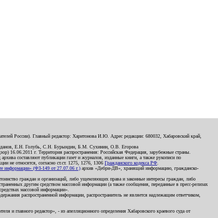
телей России). Главный редактор: Харитонова И.Ю. Адрес редакции: 680032, Хабаровский край,
данов, Е.Н. Голубь, С.Н. Бурындин, Б.М. Сухинин, О.В. Егорова
р) 16.06.2011 г. Территория распространения: Российская Федерация, зарубежные страны.
д архива составляют публикации газет и журналов, изданные книги, а также рукописи по
и не относятся, согласно ст.ст. 1275, 1276, 1306
Гражданского кодекса РФ
.
 информации» (ФЗ-149 от 27.07.06 г.)
архив «Дебри-ДВ», хранящий информацию, гражданско-
остоинство граждан и организаций, либо ущемляющих права и законные интересы граждан, либо
страненных другим средством массовой информации (а также сообщения, переданные в пресс-релизах
 средствах массовой информации».
держания распространенной информации, распространитель не является надлежащим ответчиком,
еля и главного редактор», - из апелляционного определения Хабаровского краевого суда от