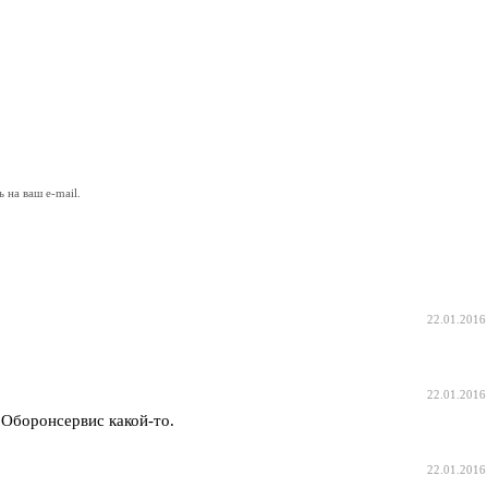
на ваш e-mail.
22.01.2016
22.01.2016
 Оборонсервис какой-то.
22.01.2016