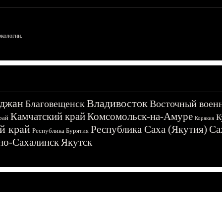
ркологии.
джан
Владивосток
Благовещенск
Восточный воен
Камчатский край
Комсомольск-на-Амуре
К
рай
Корякия
й край
Республика Саха (Якутия)
Са
Республика Бурятия
о-Сахалинск
Якутск