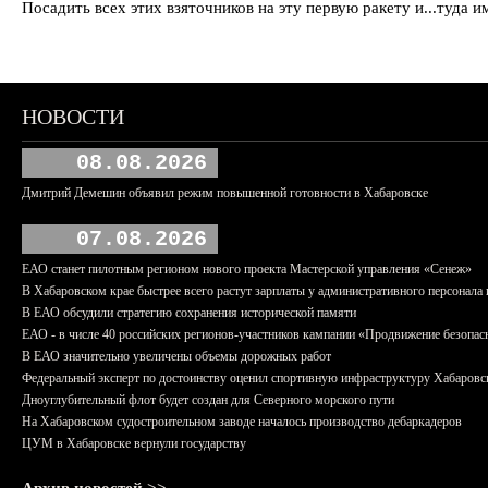
Посадить всех этих взяточников на эту первую ракету и...туда и
НОВОСТИ
08.08.2026
Дмитрий Демешин объявил режим повышенной готовности в Хабаровске
07.08.2026
ЕАО станет пилотным регионом нового проекта Мастерской управления «Сенеж»
В Хабаровском крае быстрее всего растут зарплаты у административного персонала 
В ЕАО обсудили стратегию сохранения исторической памяти
ЕАО - в числе 40 российских регионов-участников кампании «Продвижение безопас
В ЕАО значительно увеличены объемы дорожных работ
Федеральный эксперт по достоинству оценил спортивную инфраструктуру Хабаровс
Дноуглубительный флот будет создан для Северного морского пути
На Хабаровском судостроительном заводе началось производство дебаркадеров
ЦУМ в Хабаровске вернули государству