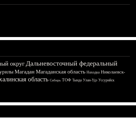
Дальневосточный федеральный
ный округ
Магадан
Магаданская область
урилы
Николаевск-
Находка
халинская область
ТОФ
Тында
Улан-Удэ
Уссурийск
Сибирь