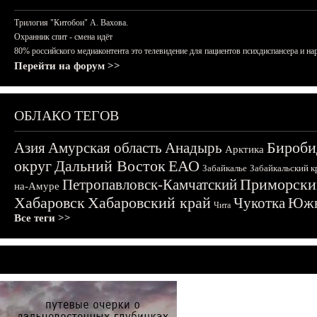
Трилогия "Китобои" А. Вахова.
Охранник спит - смена идёт
80% российского медиаконтента это телевидение для пациентов психдиспансера и на
Перейти на форум >>
ОБЛАКО ТЕГОВ
Бироби
Азия
Амурская область
Анадырь
Арктика
округ
Дальний Восток
ЕАО
Забайкалье
Забайкальский к
Приморски
Петропавловск-Камчатский
на-Амуре
Хабаровск
Хабаровский край
Чукотка
Южн
Чита
Все теги >>