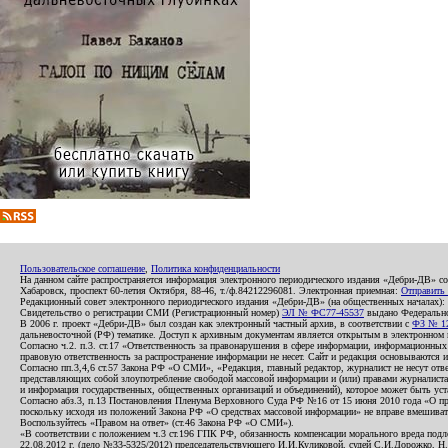
Пользовательское соглашение
,
Политика конфиденциальности
На данном сайте распространяется информация электронного периодического издания «Дебри-ДВ» с
Хабаровск, проспект 60-летия Октября, 88-46, т./ф.84212296081. Электронная приемная:
Отправить
Редакционный совет электронного периодического издания «Дебри-ДВ» (на общественных началах
Свидетельство о регистрации СМИ (Регистрационный номер)
ЭЛ № ФС77-45537
выдано Федеральной
В 2006 г. проект «Дебри-ДВ» был создан как электронный частный архив, в соответствии с
ФЗ № 12
дальневосточной (РФ) тематике. Доступ к архивным документам является открытым в электронном вид
Согласно ч.2. п.3. ст.17 «Ответственность за правонарушения в сфере информации, информационн
правовую ответственность за распространение информации не несет. Сайт и редакция основываются 
Согласно пп.3,4,6 ст.57 Закона РФ «О СМИ», «Редакция, главный редактор, журналист не несут отв
представляющих собой злоупотребление свободой массовой информации и (или) правами журналиста:
и информация государственных, общественных организаций и объединений), которое может быть уста
Согласно абз.3, п.13 Постановления Пленума Верховного Суда РФ №16 от 15 июня 2010 года «О пр
поскольку исходя из положений Закона РФ «О средствах массовой информации» не вправе вмешивать
Воспользуйтесь «Правом на ответ» (ст.46 Закона РФ «О СМИ»).
«В соответствии с положением ч.3 ст.196 ГПК РФ, обязанность компенсации морального вреда подле
22.08.2012 г. (дело №33-5325/2012) председательствующего И.И.Куликовой, судей С.И.Дорожко, Н