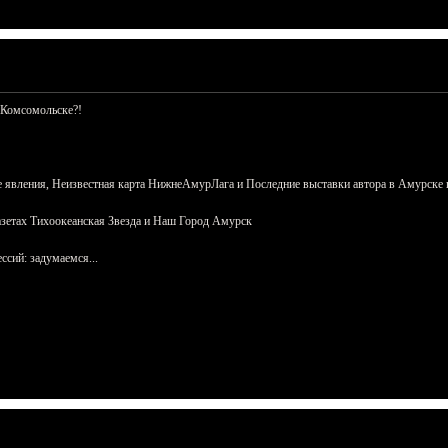
 Комсомольске?!
 явления, Неизвестная карта НижнеАмурЛага и Последние выставки автора в Амурске 
азетах Тихоокеанская Звезда и Наш Город Амурск
сий: задумаемся...