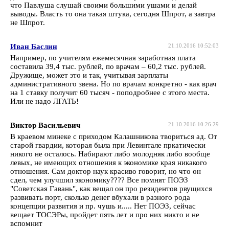
что Павлуша слушай своими большими ушами и делай
выводы. Власть то она такая штука, сегодня Шпрот, а завтра
не Шпрот.
Иван Баслин
21.10.2016 10:52:03
Например, по учителям ежемесячная заработная плата
составила 39,4 тыс. рублей, по врачам – 60,2 тыс. рублей.
Дружище, может это и так, учитывая зарплаты
административного звена. Но по врачам конкретно - как врач
на 1 ставку получит 60 тысяч - поподробнее с этого места.
Или не надо ЛГАТЬ!
Виктор Васильевич
21.10.2016 10:26:29
В краевом минеке с приходом Калашникова твориться ад. От
старой гвардии, которая была при Левинтале пркатически
никого не осталось. Набирают либо молодняк либо вообще
левых, не имеющих отношения к экономике края никакого
отношения. Сам доктор наук красиво говорит, но что он
сдел, чем улучшил экономику???? Все помнят ПОЭЗ
"Советская Гавань", как вещал он про резидентов рвущихся
развивать порт, сколько денег вбухали в разного рода
концепции развития и пр. чушь и..... Нет ПОЭЗ, сейчас
вещает ТОСЭРы, пройдет пять лет и про них никто и не
вспомнит