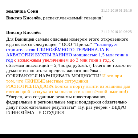
землячка Соня
21.10.2016 01:28:16
Виктор Киселёв
, респект,уважаемый товарищ!
Виктор Киселёв
21.10.2016 00:06:25
Для Ванинцев самым опасным номером этого откровенного
юда является следующее: " ООО "Причал" "
"планирует
строительство ГЛИНОЗЁМНОГО ТЕРМИНАЛА В
АКВАТОРИИ БУХТЫ ВАНИНО мощностью 1,5 млн тонн в
год
с возможным увеличением до 3 млн тонн в год,
с
объемом инвестиций – 5,4 млрд рублей. ( Т.е.его не только не
думают выносить за пределы жилого посёлка -
СОБИРАЮТСЯ НАРАЩИВАТЬ МОЩНОСТИ!
И это при
том, что ЛЖИВЫЕ местные сотрудники
РОСПОТРЕБНАДЗОРА боятся в порту выйти из машины для
взятия проб воздуха из за опасности
глинозёмной пылищи!)
"Уверен, что созданные режимы инвестирования,
федеральные и региональные меры поддержки обязательно
дадут положительные результаты" Ну, раз уверен - ВЕДРО
ГЛИНОЗЁМА - В СТУДИЮ!