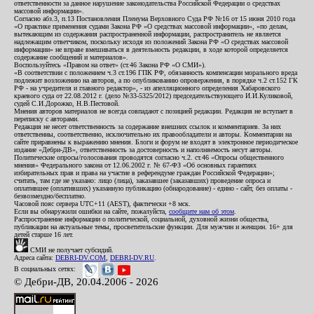
ответственности за данное нарушение законодательства Российской Федерации о средствах
массовой информации».
Согласно абз.3, п.13 Постановления Пленума Верховного Суда РФ №16 от 15 июня 2010 года
«О практике применения судами Закона РФ «О средствах массовой информации», «по делам,
вытекающим из содержания распространенной информации, распространитель не является
надлежащим ответчиком, поскольку исходя из положений Закона РФ «О средствах массовой
информации» не вправе вмешиваться в деятельность редакции, в ходе которой определяется
содержание сообщений и материалов».
Воспользуйтесь «Правом на ответ» (ст.46 Закона РФ «О СМИ»).
«В соответствии с положением ч.3 ст.196 ГПК РФ, обязанность компенсации морального вреда
подлежит возложению на авторов, а по опубликованию опровержения, в порядке ч.2 ст.152 ГК
РФ - на учредителя и главного редактор», - из апелляционного определения Хабаровского
краевого суда от 22.08.2012 г. (дело №33-5325/2012) председательствующего И.И.Куликовой,
судей С.И.Дорожко, Н.В.Пестовой.
Мнения авторов материалов не всегда совпадают с позицией редакции. Редакция не вступает в
переписку с авторами.
Редакция не несет ответственность за содержание внешних ссылок и комментариев. За них
ответственны, соответственно, исключительно их правообладатели и авторы. Комментарии на
сайте приравнены к выражению мнения. Блоги и форум не входят в электронное периодическое
издание «Дебри-ДВ», ответственность за достоверность и наполняемость несут авторы.
Политические опросы/голосования проводятся согласно ч.2. ст.46 «Опросы общественного
мнения» Федерального закона от 12.06.2002 г. № 67-ФЗ «Об основных гарантиях
избирательных прав и права на участие в референдуме граждан Российской Федерации»;
считать, там где не указано: лицо (лица), заказавшее (заказавших) проведение опроса и
оплатившее (оплативших) указанную публикацию (обнародование) - едино - сайт, без оплаты -
безвозмездно/бесплатно.
Часовой пояс сервера UTC+11 (AEST), фактически +8 мск.
Если вы обнаружили ошибки на сайте, пожалуйста,
сообщите нам об этом
.
Распространение информации о политической, социальной, духовной жизни общества,
публикации на актуальные темы, просветительские функции. Для мужчин и женщин. 16+ для
детей старше 16 лет.
СМИ не получает субсидий.
Адреса сайта:
DEBRI-DV.COM
,
DEBRI-DV.RU
.
В социальных сетях:
© Дебри-ДВ, 20.04.2006 - 2026