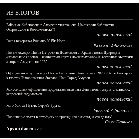
ИЗ БЛОГОВ
Районная библиотека в Амурске уничтожена. На очереди библиотека
Островского в Комсомольске?!
павел попельский
Голая вечеринка Роснано 2015г. Итог.
Евгений Афанасьев
Новые находки Павла Петровича Попельского: Архив газеты Природа и
аномальные явления, Неизвестная карта НижнеАмурЛага и Последние выставки
автора в Амурске по 2025
павел попельский
Официальные публикации Павла Петровича Попельского 2023-2025 в Болгарии,
в газетах Тихоокеанская Звезда и Наш Город Амурск
павел попельский
Комсомольск официально продолжает отмечать День памяти жертв сталинских
репрессий: задумаемся...
павел попельский
Кого боится Путин: Сергей Фургал
Евгений Афанасьев
Повышение платы в автобусах за проезд: кто виноват, и что делать?
Олег Паньков
Архив блогов >>