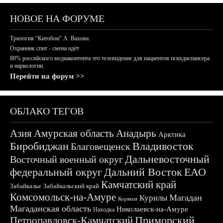
НОВОЕ НА ФОРУМЕ
Трилогия "Китобои" А. Вахова.
Охранник спит - смена идёт
80% российского медиаконтента это телевидение для пациентов психдиспансера
и наркологии.
Перейти на форум >>
ОБЛАКО ТЕГОВ
Азия
Амурская область
Анадырь
Арктика
Биробиджан
Владивосток
Благовещенск
Дальневосточный
Восточный военный округ
федеральный округ
Дальний Восток
ЕАО
Камчатский край
Забайкалье
Забайкальский край
Комсомольск-на-Амуре
Магадан
Курилы
Корякия
Магаданская область
Николаевск-на-Амуре
Находка
Приморский
Петропавловск-Камчатский