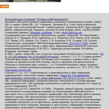
Пользовательское соглашение
,
Политика конфиденциальности
На данном сайте распространяется информация электронного периодического издания «Дебри-
ДВ» со знаком «Дебри-ДВ». 16+ Учредитель: Пронякин К.А. (член Союза журналистов
России, член Союза писателей России). Главный редактор: Харитонова И.Ю. Адрес редакции:
680032, Хабаровский край, Хабаровск, проспект 60-летия Октября, 88-46, т./ф.84212296081.
Электронная приемная:
Отправить сообщение
. E-mail:
editor@debri-dv.com
Редакционный совет электронного периодического издания «Дебри-ДВ» (на общественных
началах): К.А. Пронякин, И.Ю. Харитонова, А.Э. Мирмович, Ю.Н. Юрьев, Ю.В. Ковалев,
Л.Н. Левина, А.Ю. Жданов, Е.Н. Голубь, С.Н. Бурындин, Б.М. Сухинин, О.В. Егорова
Свидетельство о регистрации СМИ (Регистрационный номер)
ЭЛ № ФС77-45537
выдано
Федеральной службой по надзору в сфере связи, информационных технологий и массовых
коммуникаций (Роскомнадзор) 16.06.2011 г. Территория распространения: Российская
Федерация, зарубежные страны.
В 2006 г. проект «Дебри-ДВ» был создан как электронный частный архив, в соответствии с
ФЗ
№ 125 «Об архивном деле в Российской Федерации»
, согласно п. 2 ст. 13 «Создание архивов».
Основной фонд архива составляют публикации газет и журналов, изданные книги, а также
рукописи по дальневосточной (РФ) тематике. Доступ к архивным документам является
открытым в электронном виде, согласно п. 1 ст. 24 вышеобозначенного закона. Архивные
документы к частной собственности редакции не относятся, согласно ст.ст. 1275, 1276, 1306
Гражданского кодекса РФ
.
Согласно ч.2. п.3. ст.17 «Ответственность за правонарушения в сфере информации,
информационных технологий и защиты информации»
Закона РФ «Об информации,
информационных технологиях и о защите информации» (ФЗ-149 от 27.07.06 г.)
архив «Дебри-
ДВ», хранящий информацию, гражданско-правовую ответственность за распространение
информации не несет. Сайт и редакция основываются и работают на основании ст.8 «Право на
доступ к информации» ФЗ-149.
Согласно пп.3,4,6 ст.57 Закона РФ «О СМИ», «Редакция, главный редактор, журналист не несут
ответственности за распространение сведений, не соответствующих действительности и
порочащих честь и достоинство граждан и организаций, либо ущемляющих права и законные
интересы граждан, либо представляющих собой злоупотребление свободой массовой
информации и (или) правами журналиста: ...если они являются дословным воспроизведением
сообщений и материалов или их фрагментов, распространенных другим средством массовой
информации (а также сообщения, переданные в пресс-релизах и информация государственных,
общественных организаций и объединений), которое может быть установлено и привлечено к