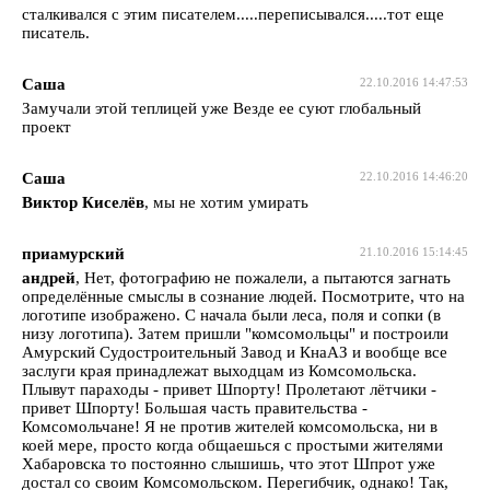
сталкивался с этим писателем.....переписывался.....тот еще
писатель.
Саша
22.10.2016 14:47:53
Замучали этой теплицей уже Везде ее суют глобальный
проект
Саша
22.10.2016 14:46:20
Виктор Киселёв
, мы не хотим умирать
приамурский
21.10.2016 15:14:45
андрей
, Нет, фотографию не пожалели, а пытаются загнать
определённые смыслы в сознание людей. Посмотрите, что на
логотипе изображено. С начала были леса, поля и сопки (в
низу логотипа). Затем пришли "комсомольцы" и построили
Амурский Судостроительный Завод и КнаАЗ и вообще все
заслуги края принадлежат выходцам из Комсомольска.
Плывут параходы - привет Шпорту! Пролетают лётчики -
привет Шпорту! Большая часть правительства -
Комсомольчане! Я не против жителей комсомольска, ни в
коей мере, просто когда общаешься с простыми жителями
Хабаровска то постоянно слышишь, что этот Шпрот уже
достал со своим Комсомольском. Перегибчик, однако! Так,