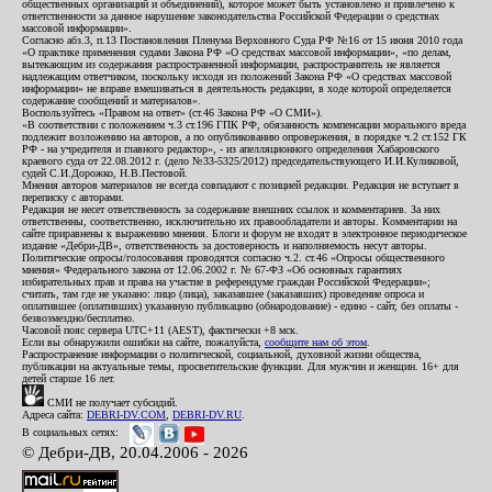
общественных организаций и объединений), которое может быть установлено и привлечено к
ответственности за данное нарушение законодательства Российской Федерации о средствах
массовой информации».
Согласно абз.3, п.13 Постановления Пленума Верховного Суда РФ №16 от 15 июня 2010 года
«О практике применения судами Закона РФ «О средствах массовой информации», «по делам,
вытекающим из содержания распространенной информации, распространитель не является
надлежащим ответчиком, поскольку исходя из положений Закона РФ «О средствах массовой
информации» не вправе вмешиваться в деятельность редакции, в ходе которой определяется
содержание сообщений и материалов».
Воспользуйтесь «Правом на ответ» (ст.46 Закона РФ «О СМИ»).
«В соответствии с положением ч.3 ст.196 ГПК РФ, обязанность компенсации морального вреда
подлежит возложению на авторов, а по опубликованию опровержения, в порядке ч.2 ст.152 ГК
РФ - на учредителя и главного редактор», - из апелляционного определения Хабаровского
краевого суда от 22.08.2012 г. (дело №33-5325/2012) председательствующего И.И.Куликовой,
судей С.И.Дорожко, Н.В.Пестовой.
Мнения авторов материалов не всегда совпадают с позицией редакции. Редакция не вступает в
переписку с авторами.
Редакция не несет ответственность за содержание внешних ссылок и комментариев. За них
ответственны, соответственно, исключительно их правообладатели и авторы. Комментарии на
сайте приравнены к выражению мнения. Блоги и форум не входят в электронное периодическое
издание «Дебри-ДВ», ответственность за достоверность и наполняемость несут авторы.
Политические опросы/голосования проводятся согласно ч.2. ст.46 «Опросы общественного
мнения» Федерального закона от 12.06.2002 г. № 67-ФЗ «Об основных гарантиях
избирательных прав и права на участие в референдуме граждан Российской Федерации»;
считать, там где не указано: лицо (лица), заказавшее (заказавших) проведение опроса и
оплатившее (оплативших) указанную публикацию (обнародование) - едино - сайт, без оплаты -
безвозмездно/бесплатно.
Часовой пояс сервера UTC+11 (AEST), фактически +8 мск.
Если вы обнаружили ошибки на сайте, пожалуйста,
сообщите нам об этом
.
Распространение информации о политической, социальной, духовной жизни общества,
публикации на актуальные темы, просветительские функции. Для мужчин и женщин. 16+ для
детей старше 16 лет.
СМИ не получает субсидий.
Адреса сайта:
DEBRI-DV.COM
,
DEBRI-DV.RU
.
В социальных сетях:
© Дебри-ДВ, 20.04.2006 - 2026