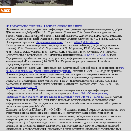
Пользовательское соглашение
,
Политика конфиденциальности
На данном сайте распространяется информация электронного периодического издания «Дебри-
ДВ» со знаком «Дебри-ДВ». 16+ Учредитель: Пронякин К.А. (член Союза журналистов
России, член Союза писателей России). Главный редактор: Харитонова И.Ю. Адрес редакции:
680032, Хабаровский край, Хабаровск, проспект 60-летия Октября, 88-46, т./ф.84212296081.
Электронная приемная:
Отправить сообщение
. E-mail:
editor@debri-dv.com
Редакционный совет электронного периодического издания «Дебри-ДВ» (на общественных
началах): К.А. Пронякин, И.Ю. Харитонова, А.Э. Мирмович, Ю.Н. Юрьев, Ю.В. Ковалев,
Л.Н. Левина, А.Ю. Жданов, Е.Н. Голубь, С.Н. Бурындин, Б.М. Сухинин, О.В. Егорова
Свидетельство о регистрации СМИ (Регистрационный номер)
ЭЛ № ФС77-45537
выдано
Федеральной службой по надзору в сфере связи, информационных технологий и массовых
коммуникаций (Роскомнадзор) 16.06.2011 г. Территория распространения: Российская
Федерация, зарубежные страны.
В 2006 г. проект «Дебри-ДВ» был создан как электронный частный архив, в соответствии с
ФЗ
№ 125 «Об архивном деле в Российской Федерации»
, согласно п. 2 ст. 13 «Создание архивов».
Основной фонд архива составляют публикации газет и журналов, изданные книги, а также
рукописи по дальневосточной (РФ) тематике. Доступ к архивным документам является
открытым в электронном виде, согласно п. 1 ст. 24 вышеобозначенного закона. Архивные
документы к частной собственности редакции не относятся, согласно ст.ст. 1275, 1276, 1306
Гражданского кодекса РФ
.
Согласно ч.2. п.3. ст.17 «Ответственность за правонарушения в сфере информации,
информационных технологий и защиты информации»
Закона РФ «Об информации,
информационных технологиях и о защите информации» (ФЗ-149 от 27.07.06 г.)
архив «Дебри-
ДВ», хранящий информацию, гражданско-правовую ответственность за распространение
информации не несет. Сайт и редакция основываются и работают на основании ст.8 «Право на
доступ к информации» ФЗ-149.
Согласно пп.3,4,6 ст.57 Закона РФ «О СМИ», «Редакция, главный редактор, журналист не несут
ответственности за распространение сведений, не соответствующих действительности и
порочащих честь и достоинство граждан и организаций, либо ущемляющих права и законные
интересы граждан, либо представляющих собой злоупотребление свободой массовой
информации и (или) правами журналиста: ...если они являются дословным воспроизведением
сообщений и материалов или их фрагментов, распространенных другим средством массовой
информации (а также сообщения, переданные в пресс-релизах и информация государственных,