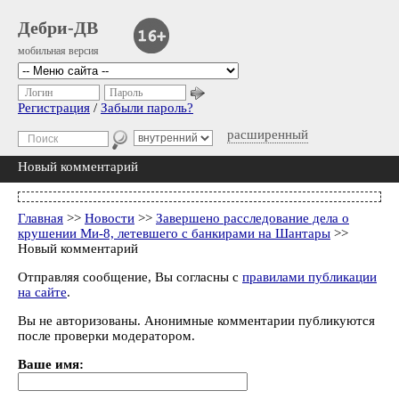
Дебри-ДВ
мобильная версия
Логин
Пароль
Регистрация
/
Забыли пароль?
расширенный
Новый комментарий
Главная
>>
Новости
>>
Завершено расследование дела о
крушении Ми-8, летевшего с банкирами на Шантары
>>
Новый комментарий
Отправляя сообщение, Вы согласны с
правилами публикации
на сайте
.
Вы не авторизованы. Анонимные комментарии публикуются
после проверки модератором.
Ваше имя: