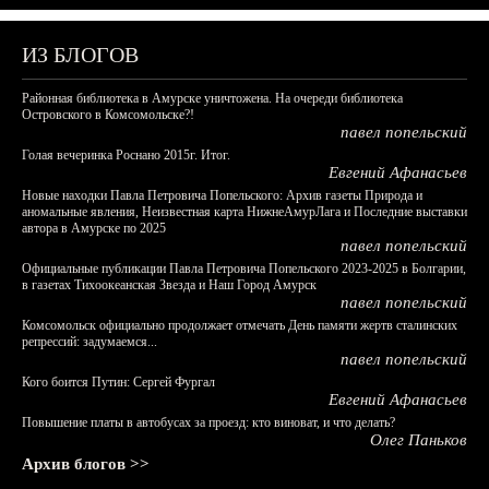
ИЗ БЛОГОВ
Районная библиотека в Амурске уничтожена. На очереди библиотека
Островского в Комсомольске?!
павел попельский
Голая вечеринка Роснано 2015г. Итог.
Евгений Афанасьев
Новые находки Павла Петровича Попельского: Архив газеты Природа и
аномальные явления, Неизвестная карта НижнеАмурЛага и Последние выставки
автора в Амурске по 2025
павел попельский
Официальные публикации Павла Петровича Попельского 2023-2025 в Болгарии,
в газетах Тихоокеанская Звезда и Наш Город Амурск
павел попельский
Комсомольск официально продолжает отмечать День памяти жертв сталинских
репрессий: задумаемся...
павел попельский
Кого боится Путин: Сергей Фургал
Евгений Афанасьев
Повышение платы в автобусах за проезд: кто виноват, и что делать?
Олег Паньков
Архив блогов >>