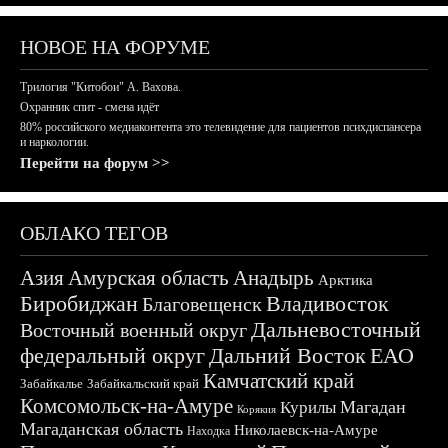
НОВОЕ НА ФОРУМЕ
Трилогия "Китобои" А. Вахова.
Охранник спит - смена идёт
80% российского медиаконтента это телевидение для пациентов психдиспансера
и наркологии.
Перейти на форум >>
ОБЛАКО ТЕГОВ
Азия
Амурская область
Анадырь
Арктика
Биробиджан
Владивосток
Благовещенск
Дальневосточный
Восточный военный округ
федеральный округ
Дальний Восток
ЕАО
Камчатский край
Забайкалье
Забайкальский край
Комсомольск-на-Амуре
Магадан
Курилы
Корякия
Магаданская область
Николаевск-на-Амуре
Находка