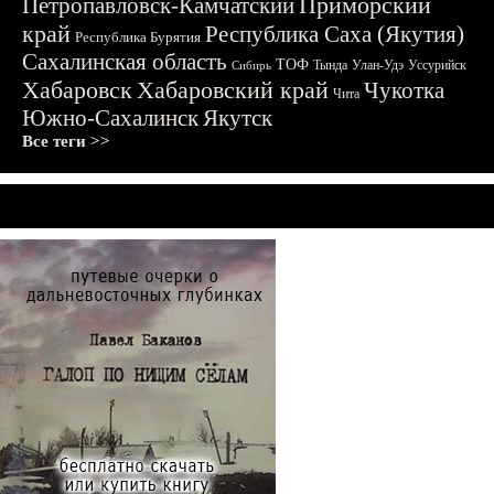
Приморский
Петропавловск-Камчатский
край
Республика Саха (Якутия)
Республика Бурятия
Сахалинская область
ТОФ
Тында
Улан-Удэ
Уссурийск
Сибирь
Хабаровск
Хабаровский край
Чукотка
Чита
Южно-Сахалинск
Якутск
Все теги >>