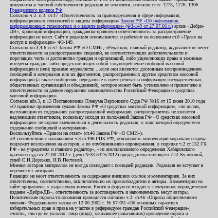
документы к частной собственности редакции не относятся, согласно ст.ст. 1275, 1276, 1306
Гражданского кодекса РФ
.
Согласно ч.2. п.3. ст.17 «Ответственность за правонарушения в сфере информации,
информационных технологий и защиты информации»
Закона РФ «Об информации,
информационных технологиях и о защите информации» (ФЗ-149 от 27.07.06 г.)
архив «Дебри-
ДВ», хранящий информацию, гражданско-правовую ответственность за распространение
информации не несет. Сайт и редакция основываются и работают на основании ст.8 «Право на
доступ к информации» ФЗ-149.
Согласно пп.3,4,6 ст.57 Закона РФ «О СМИ», «Редакция, главный редактор, журналист не несут
ответственности за распространение сведений, не соответствующих действительности и
порочащих честь и достоинство граждан и организаций, либо ущемляющих права и законные
интересы граждан, либо представляющих собой злоупотребление свободой массовой
информации и (или) правами журналиста: ...если они являются дословным воспроизведением
сообщений и материалов или их фрагментов, распространенных другим средством массовой
информации (а также сообщения, переданные в пресс-релизах и информация государственных,
общественных организаций и объединений), которое может быть установлено и привлечено к
ответственности за данное нарушение законодательства Российской Федерации о средствах
массовой информации».
Согласно абз.3, п.13 Постановления Пленума Верховного Суда РФ №16 от 15 июня 2010 года
«О практике применения судами Закона РФ «О средствах массовой информации», «по делам,
вытекающим из содержания распространенной информации, распространитель не является
надлежащим ответчиком, поскольку исходя из положений Закона РФ «О средствах массовой
информации» не вправе вмешиваться в деятельность редакции, в ходе которой определяется
содержание сообщений и материалов».
Воспользуйтесь «Правом на ответ» (ст.46 Закона РФ «О СМИ»).
«В соответствии с положением ч.3 ст.196 ГПК РФ, обязанность компенсации морального вреда
подлежит возложению на авторов, а по опубликованию опровержения, в порядке ч.2 ст.152 ГК
РФ - на учредителя и главного редактор», - из апелляционного определения Хабаровского
краевого суда от 22.08.2012 г. (дело №33-5325/2012) председательствующего И.И.Куликовой,
судей С.И.Дорожко, Н.В.Пестовой.
Мнения авторов материалов не всегда совпадают с позицией редакции. Редакция не вступает в
переписку с авторами.
Редакция не несет ответственность за содержание внешних ссылок и комментариев. За них
ответственны, соответственно, исключительно их правообладатели и авторы. Комментарии на
сайте приравнены к выражению мнения. Блоги и форум не входят в электронное периодическое
издание «Дебри-ДВ», ответственность за достоверность и наполняемость несут авторы.
Политические опросы/голосования проводятся согласно ч.2. ст.46 «Опросы общественного
мнения» Федерального закона от 12.06.2002 г. № 67-ФЗ «Об основных гарантиях
избирательных прав и права на участие в референдуме граждан Российской Федерации»;
считать, там где не указано: лицо (лица), заказавшее (заказавших) проведение опроса и