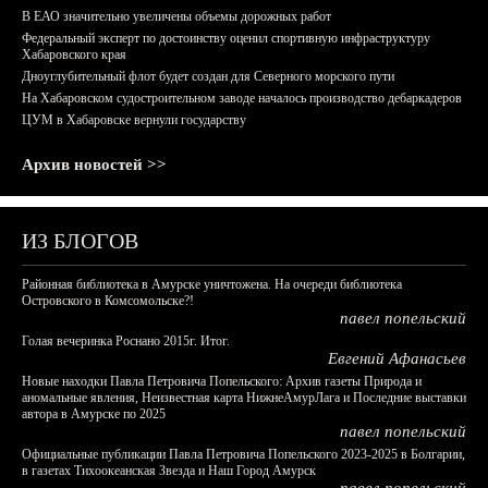
В ЕАО значительно увеличены объемы дорожных работ
Федеральный эксперт по достоинству оценил спортивную инфраструктуру
Хабаровского края
Дноуглубительный флот будет создан для Северного морского пути
На Хабаровском судостроительном заводе началось производство дебаркадеров
ЦУМ в Хабаровске вернули государству
Архив новостей >>
ИЗ БЛОГОВ
Районная библиотека в Амурске уничтожена. На очереди библиотека
Островского в Комсомольске?!
павел попельский
Голая вечеринка Роснано 2015г. Итог.
Евгений Афанасьев
Новые находки Павла Петровича Попельского: Архив газеты Природа и
аномальные явления, Неизвестная карта НижнеАмурЛага и Последние выставки
автора в Амурске по 2025
павел попельский
Официальные публикации Павла Петровича Попельского 2023-2025 в Болгарии,
в газетах Тихоокеанская Звезда и Наш Город Амурск