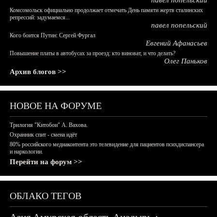
павел попельский
Комсомольск официально продолжает отмечать День памяти жертв сталинских
репрессий: задумаемся...
павел попельский
Кого боится Путин: Сергей Фургал
Евгений Афанасьев
Повышение платы в автобусах за проезд: кто виноват, и что делать?
Олег Паньков
Архив блогов >>
НОВОЕ НА ФОРУМЕ
Трилогия "Китобои" А. Вахова.
Охранник спит - смена идёт
80% российского медиаконтента это телевидение для пациентов психдиспансера
и наркологии.
Перейти на форум >>
ОБЛАКО ТЕГОВ