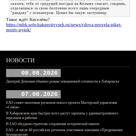
сказать, тебя от грядущей поездки на Колыму спасает, глядишь,
отделаешься за свою болтовню всего лишь очередным
"рандеву" с психиатром. Ценил бы такую заступницу.
Такое ждёт Киселёва?
https://mbk.sobchakprotivvseh.ru/news/vdova-provela-piket-
protiv-pytok/
НОВОСТИ
08.08.2026
Дмитрий Демешин объявил режим повышенной готовности в Хабаровске
07.08.2026
ЕАО станет пилотным регионом нового проекта Мастерской управления
«Сенеж»
В Хабаровском крае быстрее всего растут зарплаты у административного
персонала и рабочих
В ЕАО обсудили стратегию сохранения исторической памяти
ЕАО - в числе 40 российских регионов-участников кампании «Продвижение
безопасности»