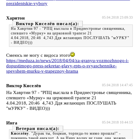
prezidentskie-vybory
Харитон
05.04.2018 23:09:33
Виктор Киселёв
На Хавртии 97 - "РПЦ выслала в Приднестровье священника,
спевшего «Мурку» на церковной трапезе 21
4.04.2018, 20:46 4,743 Ддя желающих ПОСЛУШАТЬ "мУРКУ"
- ВИДЕО)))
Смеюсь не могу с видоса этого
https://meduza.io/news/2018/04/04/za-granyu-vozmozhnogo-i-
dopustimogo-press-sekretar-glavy-rpts-o-svyaschennike-
spevshem-murku-v-trapeznoy-hrama
Виктор Киселёв
05.04.2018 14:47:45
На Хавртии 97 - "РПЦ выслала в Приднестровье священника,
спевшего «Мурку» на церковной трапезе 21
4.04.2018, 20:46 4,743 Ддя желающих ПОСЛУШАТЬ
"мУРКУ" - ВИДЕО)))
Инга
05.04.2018 10:44:13
Ветеран
Киселёву
. "Дурак ты, боцман, торпеда-то мимо прошла!" -
помнишь такой анекдот. А на Нину волну не гони, она, можно