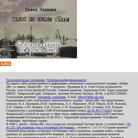
Пользовательское соглашение
,
Политика конфиденциальности
На данном сайте распространяется информация электронного периодического издания «Дебри-
ДВ» со знаком «Дебри-ДВ». 16+ Учредитель: Пронякин К.А. (член Союза журналистов
России, член Союза писателей России). Главный редактор: Харитонова И.Ю. Адрес редакции:
680032, Хабаровский край, Хабаровск, проспект 60-летия Октября, 88-46, т./ф.84212296081.
Электронная приемная:
Отправить сообщение
. E-mail:
editor@debri-dv.com
Редакционный совет электронного периодического издания «Дебри-ДВ» (на общественных
началах): К.А. Пронякин, И.Ю. Харитонова, А.Э. Мирмович, Ю.Н. Юрьев, Ю.В. Ковалев,
Л.Н. Левина, А.Ю. Жданов, Е.Н. Голубь, С.Н. Бурындин, Б.М. Сухинин, О.В. Егорова
Свидетельство о регистрации СМИ (Регистрационный номер)
ЭЛ № ФС77-45537
выдано
Федеральной службой по надзору в сфере связи, информационных технологий и массовых
коммуникаций (Роскомнадзор) 16.06.2011 г. Территория распространения: Российская
Федерация, зарубежные страны.
В 2006 г. проект «Дебри-ДВ» был создан как электронный частный архив, в соответствии с
ФЗ
№ 125 «Об архивном деле в Российской Федерации»
, согласно п. 2 ст. 13 «Создание архивов».
Основной фонд архива составляют публикации газет и журналов, изданные книги, а также
рукописи по дальневосточной (РФ) тематике. Доступ к архивным документам является
открытым в электронном виде, согласно п. 1 ст. 24 вышеобозначенного закона. Архивные