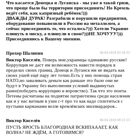
Что касается Донецка и Луганска - мы уже в такой грязи,
что проще было бы территории присоединить! Но Кремль
ведёт себя, как капризный ребёнок!)))
ДВАЖДЫ ДУРАК! Разграбили и порушили предприятия,
оборудование повывозили в Россию на металлолом, а
сейчас присоединять то, что осталось?))) Хотели Украине
плюнуть в миску, а плюнули в свою?)))НЕ ХОЧУУУ!)))
Присоединяюсь к Вашему мнению.
Прохор Шаляпин
06.04.2018 02:18:33
Виктор Киселёв
, Поверь мне,украинцы одинаково русские!
Коррупция не даст им возможность навести порядок в
пределах своих границ. Донецк и Луганск им не видать как
своих ушей ещё пару лет точно.Есть у них помощь стран
НАТО,но заваливать деньги как раньше это было они не
будут в Украину без выполнения условий выдвинутых
ранее(победить коррупцию и воровство). Так что это понты
Петены расчитаны на поднятие патриотизма среди населения
как и у нас ватным в уши с-т про то как надо сплотиться с
пустыми карманами возле кремлёвских миллиардеров..
Виктор Киселёв
06.04.2018 00:21:53
ПУСТЬ ЯРОСТЬ БЛАГОРОДНАЯ ВСКИПАААЕТ, КАК
ВОЛНА? НЕ ЖДЁМ, А ГОТОВИМСЯ?