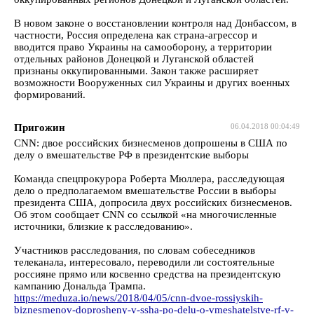
В новом законе о восстановлении контроля над Донбассом, в
частности, Россия определена как страна-агрессор и
вводится право Украины на самооборону, а территории
отдельных районов Донецкой и Луганской областей
признаны оккупированными. Закон также расширяет
возможности Вооруженных сил Украины и других военных
формирований.
Пригожин
06.04.2018 00:04:49
CNN: двое российских бизнесменов допрошены в США по
делу о вмешательстве РФ в президентские выборы
Команда спецпрокурора Роберта Мюллера, расследующая
дело о предполагаемом вмешательстве России в выборы
президента США, допросила двух российских бизнесменов.
Об этом сообщает CNN со ссылкой «на многочисленные
источники, близкие к расследованию».
Участников расследования, по словам собеседников
телеканала, интересовало, переводили ли состоятельные
россияне прямо или косвенно средства на президентскую
кампанию Дональда Трампа.
https://meduza.io/news/2018/04/05/cnn-dvoe-rossiyskih-
biznesmenov-doprosheny-v-ssha-po-delu-o-vmeshatelstve-rf-v-