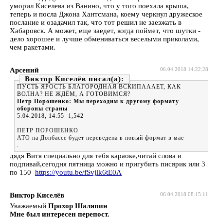
уморил Киселева из Ванино, что у того поехала крыша,
теперь и посла Джона Хантсмана, коему черкнул дружеское
послание и озадачил так, что тот решил не заезжать в
Хабаровск. А может, еще заедет, когда поймет, что шутки -
дело хорошее и лучше обмениваться веселыми приколами,
чем ракетами.
Арсений
06.04.2018 14:22:28
Виктор Киселёв
ПУСТЬ ЯРОСТЬ БЛАГОРОДНАЯ ВСКИПАААЕТ, КАК
ВОЛНА? НЕ ЖДЁМ, А ГОТОВИМСЯ?
Петр Порошенко: Мы переходим к другому формату
обороны страны
5.04.2018, 14:55 1,542
ПЕТР ПОРОШЕНКО
АТО на Донбассе будет переведена в новый формат в мае
.
дядя Витя специально для тебя караоке,читай слова и
подпивай,сегодня пятница можно и пригубить писярик или 3
по 150
https://youtu.be/fSvjlk6tE0A
Виктор Киселёв
06.04.2018 08:15:11
Уважаемый
Прохор Шаляпин
Мне был интересен перепост.