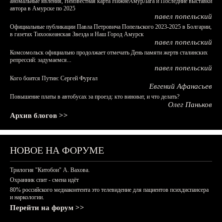
аномальные явления, Неизвестная карта НижнеАмурЛага и Последние выставки
автора в Амурске по 2025
павел попельский
Официальные публикации Павла Петровича Попельского 2023-2025 в Болгарии,
в газетах Тихоокеанская Звезда и Наш Город Амурск
павел попельский
Комсомольск официально продолжает отмечать День памяти жертв сталинских
репрессий: задумаемся...
павел попельский
Кого боится Путин: Сергей Фургал
Евгений Афанасьев
Повышение платы в автобусах за проезд: кто виноват, и что делать?
Олег Паньков
Архив блогов >>
НОВОЕ НА ФОРУМЕ
Трилогия "Китобои" А. Вахова.
Охранник спит - смена идёт
80% российского медиаконтента это телевидение для пациентов психдиспансера
и наркологии.
Перейти на форум >>