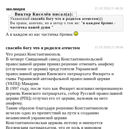
эволюция
15.10.2018 21:46:26
Виктор Киселёв
Уважаемый
спасибо богу что я родился атеистом
)))
Вы правы, конечно, но и автор о том же: "
в каждом бревне -
частичка нашей души "
А в каждом из нас частичка бревна
спасибо богу что я родился атеистом
15.10.2018 21:39:04
Что решил Константинополь
В четверг Священный синод Константинопольской
православной церкви принял решение отменить анафему
(отлучение от церкви) предстоятеля Украинской
православной церкви Киевского патриархата Филарета и
главы Украинской автокефальной православной церкви
(УАПЦ) Макария.
В 1997 году, после того как Филарет возглавил непризнанную
церковь Киевского патриархата, собор Русской православной
церкви (РПЦ) отлучил его от церкви, наложив на него
анафему.
Таким образом благодаря решению Константинополя
исчезло одно из препятствий на пути к созданию
независимой украинской церкви
Константинопольская церковь потому и именуется
Вселенским патриархатом, что ее роль в мировом