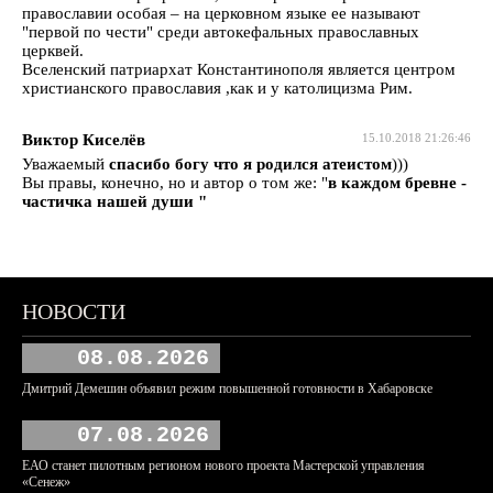
православии особая – на церковном языке ее называют
"первой по чести" среди автокефальных православных
церквей.
Вселенский патриархат Константинополя является центром
христианского православия ,как и у католицизма Рим.
Виктор Киселёв
15.10.2018 21:26:46
Уважаемый
спасибо богу что я родился атеистом
)))
Вы правы, конечно, но и автор о том же: "
в каждом бревне -
частичка нашей души "
НОВОСТИ
08.08.2026
Дмитрий Демешин объявил режим повышенной готовности в Хабаровске
07.08.2026
ЕАО станет пилотным регионом нового проекта Мастерской управления
«Сенеж»