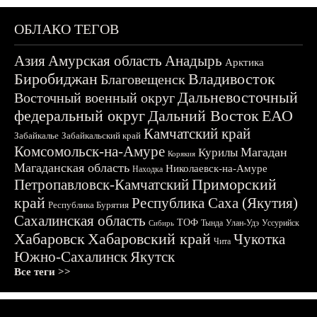
ОБЛАКО ТЕГОВ
Азия
Амурская область
Анадырь
Арктика
Биробиджан
Владивосток
Благовещенск
Дальневосточный
Восточный военный округ
федеральный округ
Дальний Восток
ЕАО
Камчатский край
Забайкалье
Забайкальский край
Комсомольск-на-Амуре
Магадан
Курилы
Корякия
Магаданская область
Николаевск-на-Амуре
Находка
Приморский
Петропавловск-Камчатский
край
Республика Саха (Якутия)
Республика Бурятия
Сахалинская область
ТОФ
Тында
Улан-Удэ
Уссурийск
Сибирь
Хабаровск
Хабаровский край
Чукотка
Чита
Южно-Сахалинск
Якутск
Все теги >>