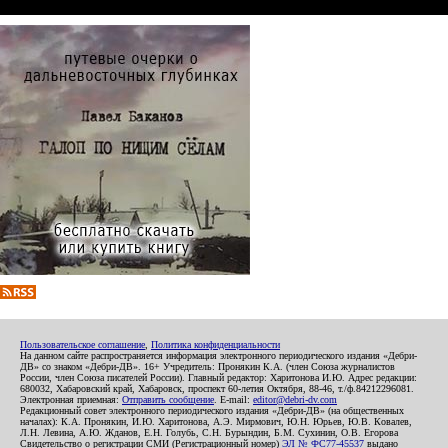
Пользовательское соглашение
,
Политика конфиденциальности
На данном сайте распространяется информация электронного периодического издания «Дебри-
ДВ» со знаком «Дебри-ДВ». 16+ Учредитель: Пронякин К.А. (член Союза журналистов
России, член Союза писателей России). Главный редактор: Харитонова И.Ю. Адрес редакции:
680032, Хабаровский край, Хабаровск, проспект 60-летия Октября, 88-46, т./ф.84212296081.
Электронная приемная:
Отправить сообщение
. E-mail:
editor@debri-dv.com
Редакционный совет электронного периодического издания «Дебри-ДВ» (на общественных
началах): К.А. Пронякин, И.Ю. Харитонова, А.Э. Мирмович, Ю.Н. Юрьев, Ю.В. Ковалев,
Л.Н. Левина, А.Ю. Жданов, Е.Н. Голубь, С.Н. Бурындин, Б.М. Сухинин, О.В. Егорова
Свидетельство о регистрации СМИ (Регистрационный номер)
ЭЛ № ФС77-45537
выдано