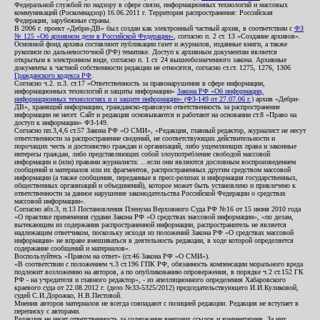
Федеральной службой по надзору в сфере связи, информационных технологий и массовых
коммуникаций (Роскомнадзор) 16.06.2011 г. Территория распространения: Российская
Федерация, зарубежные страны.
В 2006 г. проект «Дебри-ДВ» был создан как электронный частный архив, в соответствии с
ФЗ
№ 125 «Об архивном деле в Российской Федерации»
, согласно п. 2 ст. 13 «Создание архивов».
Основной фонд архива составляют публикации газет и журналов, изданные книги, а также
рукописи по дальневосточной (РФ) тематике. Доступ к архивным документам является
открытым в электронном виде, согласно п. 1 ст. 24 вышеобозначенного закона. Архивные
документы к частной собственности редакции не относятся, согласно ст.ст. 1275, 1276, 1306
Гражданского кодекса РФ
.
Согласно ч.2. п.3. ст.17 «Ответственность за правонарушения в сфере информации,
информационных технологий и защиты информации»
Закона РФ «Об информации,
информационных технологиях и о защите информации» (ФЗ-149 от 27.07.06 г.)
архив «Дебри-
ДВ», хранящий информацию, гражданско-правовую ответственность за распространение
информации не несет. Сайт и редакция основываются и работают на основании ст.8 «Право на
доступ к информации» ФЗ-149.
Согласно пп.3,4,6 ст.57 Закона РФ «О СМИ», «Редакция, главный редактор, журналист не несут
ответственности за распространение сведений, не соответствующих действительности и
порочащих честь и достоинство граждан и организаций, либо ущемляющих права и законные
интересы граждан, либо представляющих собой злоупотребление свободой массовой
информации и (или) правами журналиста: ...если они являются дословным воспроизведением
сообщений и материалов или их фрагментов, распространенных другим средством массовой
информации (а также сообщения, переданные в пресс-релизах и информация государственных,
общественных организаций и объединений), которое может быть установлено и привлечено к
ответственности за данное нарушение законодательства Российской Федерации о средствах
массовой информации».
Согласно абз.3, п.13 Постановления Пленума Верховного Суда РФ №16 от 15 июня 2010 года
«О практике применения судами Закона РФ «О средствах массовой информации», «по делам,
вытекающим из содержания распространенной информации, распространитель не является
надлежащим ответчиком, поскольку исходя из положений Закона РФ «О средствах массовой
информации» не вправе вмешиваться в деятельность редакции, в ходе которой определяется
содержание сообщений и материалов».
Воспользуйтесь «Правом на ответ» (ст.46 Закона РФ «О СМИ»).
«В соответствии с положением ч.3 ст.196 ГПК РФ, обязанность компенсации морального вреда
подлежит возложению на авторов, а по опубликованию опровержения, в порядке ч.2 ст.152 ГК
РФ - на учредителя и главного редактор», - из апелляционного определения Хабаровского
краевого суда от 22.08.2012 г. (дело №33-5325/2012) председательствующего И.И.Куликовой,
судей С.И.Дорожко, Н.В.Пестовой.
Мнения авторов материалов не всегда совпадают с позицией редакции. Редакция не вступает в
переписку с авторами.
Редакция не несет ответственность за содержание внешних ссылок и комментариев. За них