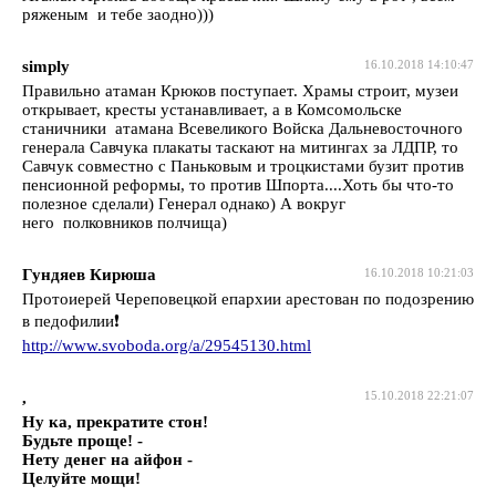
ряженым и тебе заодно)))
simply
16.10.2018 14:10:47
Правильно атаман Крюков поступает. Храмы строит, музеи
открывает, кресты устанавливает, а в Комсомольске
станичники атамана Всевеликого Войска Дальневосточного
генерала Савчука плакаты таскают на митингах за ЛДПР, то
Савчук совместно с Паньковым и троцкистами бузит против
пенсионной реформы, то против Шпорта....Хоть бы что-то
полезное сделали) Генерал однако) А вокруг
него полковников полчища)
Гундяев Кирюша
16.10.2018 10:21:03
Протоиерей Череповецкой епархии арестован по подозрению
в педофилии❗️
http://www.svoboda.org/a/29545130.html
,
15.10.2018 22:21:07
Ну ка, прекратите стон!
Будьте проще! -
Нету денег на айфон -
Целуйте мощи!