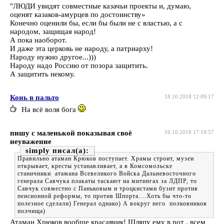
"ЛЮДИ увидят совместные казачьи проекты и, думаю,
оценят казаков-амурцев по достоинству»
Конечно оценили бы, если бы были не с властью, а с
народом, защищая народ!
А пока наоборот.
И даже эта церковь не народу, а патриарху!
Народу нужно другое...)))
Народу надо Россию от позора защитить.
А защитить некому.
Конь в пальто
18.10.2018 12:09:17
На всё воля бога
пишу с маленькой показывая своё
16.10.2018 17:19:57
неуважение
simply
Правильно атаман Крюков поступает. Храмы строит, музеи
открывает, кресты устанавливает, а в Комсомольске
станичники атамана Всевеликого Войска Дальневосточного
генерала Савчука плакаты таскают на митингах за ЛДПР, то
Савчук совместно с Паньковым и троцкистами бузит против
пенсионной реформы, то против Шпорта....Хоть бы что-то
полезное сделали) Генерал однако) А вокруг него полковников
полчища)
Атаман Хрюков вообще красавчик! Шляпу ему в рот , всем