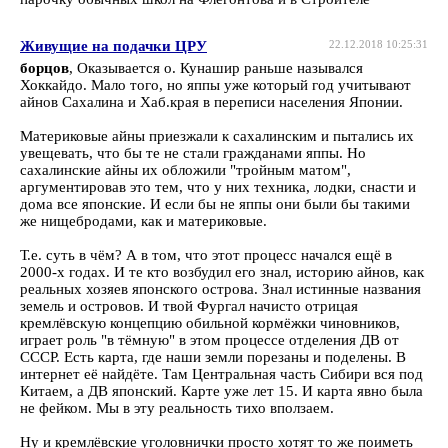
Живущие на подачки ЦРУ
22.12.2018 10:25:31
борцов
, Оказывается о. Кунашир раньше назывался
Хоккайдо. Мало того, но яппы уже который год учитывают
айнов Сахалина и Хаб.края в переписи населения Японии.
Материковые айны приезжали к сахалинским и пытались их
увещевать, что бы те не стали гражданами яппы. Но
сахалинские айны их обложили "тройным матом",
аргументировав это тем, что у них техника, лодки, снасти и
дома все японские. И если бы не яппы они были бы такими
же нищебродами, как и материковые.
Т.е. суть в чём? А в том, что этот процесс начался ещё в
2000-х годах. И те кто возбудил его знал, историю айнов, как
реальных хозяев японского острова. Знал истинные названия
земель и островов. И твой Фургал начисто отрицая
кремлёвскую концепцию обильной кормёжки чиновников,
играет роль "в тёмную" в этом процессе отделения ДВ от
СССР. Есть карта, где наши земли порезаны и поделены. В
интернет её найдёте. Там Центральная часть Сибири вся под
Китаем, а ДВ японский. Карте уже лет 15. И карта явно была
не фейком. Мы в эту реальность тихо вползаем.
Ну и кремлёвские уголовнички просто хотят то же поиметь