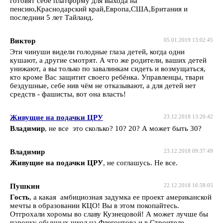
готовят себе платформу для выхода на
пенсию,Краснодарский край,Европа,США,Британия и
последнии 5 лет Тайланд.
Виктор
05.01.2019 13:02:45
Эти чинуши видели голодные глаза детей, когда одни
кушают, а другие смотрят. А что же родители, ваших детей
унижают, а вы только по завалинкам сидеть и возмущаться,
кто кроме Вас защитит своего ребёнка. Управленцы, твари
бездушные, себе нив чём не отказывают, а для детей нет
средств - фашисты, вот она власть!
Живущие на подачки ЦРУ
23.12.2018 13:20:42
Владимир
, не все это сколько? 10? 20? А может быть 30?
Владимир
23.12.2018 09:37:49
Живущие на подачки ЦРУ
, не соглашусь. Не все.
Пушкин
22.12.2018 16:58:05
Гость
, а какая амбициозная задумка ее проект американской
мечты в образовании КЦО! Вы в этом покопайтесь.
Отгрохали хоромы во славу Кузнецовой! А может лучше бы
парочку обычных школ на Флегонтова и в Строителе