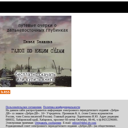
Пользовательское соглашение
,
Политика конфиденциальности
На данном сайте распространяется информация электронного периодического издания «Дебри-
ДВ» со знаком «Дебри-ДВ». 16+ Учредитель: Пронякин К.А. (член Союза журналистов
России, член Союза писателей России). Главный редактор: Харитонова И.Ю. Адрес редакции:
680032, Хабаровский край, Хабаровск, проспект 60-летия Октября, 88-46, т./ф.84212296081.
Электронная приемная:
Отправить сообщение
. E-mail:
editor@debri-dv.com
Редакционный совет электронного периодического издания «Дебри-ДВ» (на общественных