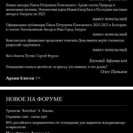
Новые находки Павла Петровича Попельского: Архив газеты Природа и
аномальные явления, Неизвестная карта НижнеАмурЛага и Последние выставки
автора в Амурске по 2025
павел попельский
Официальные публикации Павла Петровича Попельского 2023-2025 в Болгарии,
в газетах Тихоокеанская Звезда и Наш Город Амурск
павел попельский
Комсомольск официально продолжает отмечать День памяти жертв сталинских
репрессий: задумаемся...
павел попельский
Кого боится Путин: Сергей Фургал
Евгений Афанасьев
Повышение платы в автобусах за проезд: кто виноват, и что делать?
Олег Паньков
Архив блогов >>
НОВОЕ НА ФОРУМЕ
Трилогия "Китобои" А. Вахова.
Охранник спит - смена идёт
80% российского медиаконтента это телевидение для пациентов психдиспансера
и наркологии.