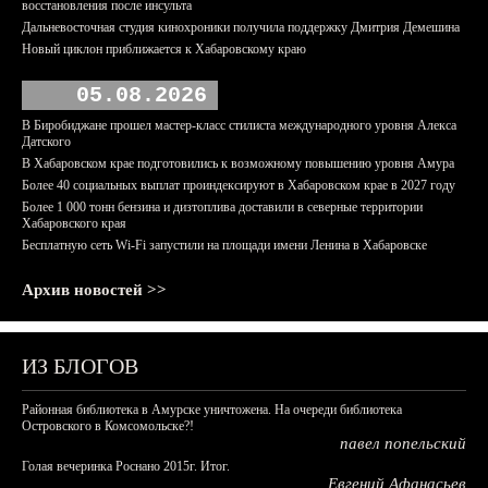
восстановления после инсульта
Дальневосточная студия кинохроники получила поддержку Дмитрия Демешина
Новый циклон приближается к Хабаровскому краю
05.08.2026
В Биробиджане прошел мастер-класс стилиста международного уровня Алекса
Датского
В Хабаровском крае подготовились к возможному повышению уровня Амура
Более 40 социальных выплат проиндексируют в Хабаровском крае в 2027 году
Более 1 000 тонн бензина и дизтоплива доставили в северные территории
Хабаровского края
Бесплатную сеть Wi-Fi запустили на площади имени Ленина в Хабаровске
Архив новостей >>
ИЗ БЛОГОВ
Районная библиотека в Амурске уничтожена. На очереди библиотека
Островского в Комсомольске?!
павел попельский
Голая вечеринка Роснано 2015г. Итог.
Евгений Афанасьев