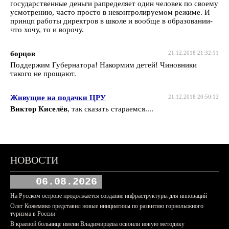
государственные деньги рапределяет один человек по своему
усмотрению, часто просто в неконтролируемом режиме. И
принцп работы директров в школе и вообще в образовании-
что хочу, то и ворочу.
борцов
21.12.2018 21:32:11
Поддержим Губернатора! Накормим детей! Чиновники
такого не прощают.
Живущие на подачки ЦРУ
21.12.2018 20:50:12
Виктор Киселёв
, так сказать стараемся....
НОВОСТИ
06.08.2026
На Русском острове продолжается создание инфраструктуры для инноваций
Олег Кожемяко представил новые инициативы по развитию горнолыжного
туризма в России
В краевой больнице имени Владимирцева освоили новую методику