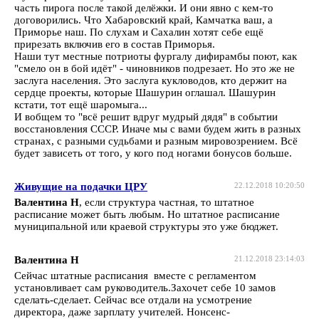
часть пирога после такой делёжки. И они явно с кем-то
договорились. Что Хабаровский край, Камчатка ваш, а
Приморье наш. По слухам и Сахалин хотят себе ещё
прирезать включив его в состав Приморья.
Наши тут местные потриоты фургалу дифирамбы поют, как
"смело он в бой идёт" - чиновников подрезает. Но это же не
заслуга населения. Это заслуга кукловодов, кто держит на
сердце проекты, которые Шашурин оглашал. Шашурин
кстати, тот ещё шаромыга...
И вобщем то "всё решит вдруг мудрый дядя" в событии
восстановления СССР. Иначе мы с вами будем жить в разных
странах, с разными судьбами и разным мировозрением. Всё
будет зависеть от того, у кого под ногами бонусов больше.
Живущие на подачки ЦРУ
22.12.2018 10:20:50
Валентина Н
, если структура частная, то штатное
расписание может быть любым. Но штатное расписание
муниципальной или краевой структуры это уже бюджет.
Валентина Н
21.12.2018 23:14:03
Сейчас штатные расписания вместе с регламентом
установливает сам руководитель.Захочет себе 10 замов
сделать-сделает. Сейчас все отдали на усмотрение
директора, даже зарплату учителей. Нонсенс-