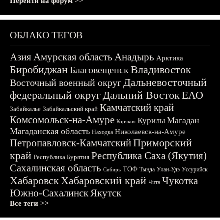
Перейти на форум >>
ОБЛАКО ТЕГОВ
Азия
Амурская область
Анадырь
Арктика
Биробиджан
Владивосток
Благовещенск
Дальневосточный
Восточный военный округ
федеральный округ
Дальний Восток
ЕАО
Камчатский край
Забайкалье
Забайкальский край
Комсомольск-на-Амуре
Магадан
Курилы
Корякия
Магаданская область
Николаевск-на-Амуре
Находка
Приморский
Петропавловск-Камчатский
край
Республика Саха (Якутия)
Республика Бурятия
Сахалинская область
ТОФ
Тында
Улан-Удэ
Уссурийск
Сибирь
Хабаровск
Хабаровский край
Чукотка
Чита
Южно-Сахалинск
Якутск
Все теги >>