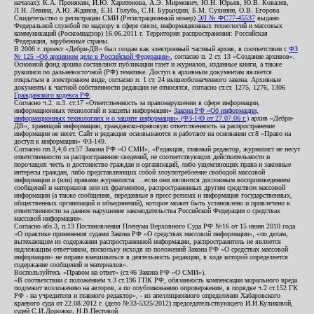
началах): К.А. Пронякин, И.Ю. Харитонова, А.Э. Мирмович, Ю.Н. Юрьев, Ю.В. Ковалев,
Л.Н. Левина, А.Ю. Жданов, Е.Н. Голубь, С.Н. Бурындин, Б.М. Сухинин, О.В. Егорова
Свидетельство о регистрации СМИ (Регистрационный номер)
ЭЛ № ФС77-45537
выдано
Федеральной службой по надзору в сфере связи, информационных технологий и массовых
коммуникаций (Роскомнадзор) 16.06.2011 г. Территория распространения: Российская
Федерация, зарубежные страны.
В 2006 г. проект «Дебри-ДВ» был создан как электронный частный архив, в соответствии с
ФЗ
№ 125 «Об архивном деле в Российской Федерации»
, согласно п. 2 ст. 13 «Создание архивов».
Основной фонд архива составляют публикации газет и журналов, изданные книги, а также
рукописи по дальневосточной (РФ) тематике. Доступ к архивным документам является
открытым в электронном виде, согласно п. 1 ст. 24 вышеобозначенного закона. Архивные
документы к частной собственности редакции не относятся, согласно ст.ст. 1275, 1276, 1306
Гражданского кодекса РФ
.
Согласно ч.2. п.3. ст.17 «Ответственность за правонарушения в сфере информации,
информационных технологий и защиты информации»
Закона РФ «Об информации,
информационных технологиях и о защите информации» (ФЗ-149 от 27.07.06 г.)
архив «Дебри-
ДВ», хранящий информацию, гражданско-правовую ответственность за распространение
информации не несет. Сайт и редакция основываются и работают на основании ст.8 «Право на
доступ к информации» ФЗ-149.
Согласно пп.3,4,6 ст.57 Закона РФ «О СМИ», «Редакция, главный редактор, журналист не несут
ответственности за распространение сведений, не соответствующих действительности и
порочащих честь и достоинство граждан и организаций, либо ущемляющих права и законные
интересы граждан, либо представляющих собой злоупотребление свободой массовой
информации и (или) правами журналиста: ...если они являются дословным воспроизведением
сообщений и материалов или их фрагментов, распространенных другим средством массовой
информации (а также сообщения, переданные в пресс-релизах и информация государственных,
общественных организаций и объединений), которое может быть установлено и привлечено к
ответственности за данное нарушение законодательства Российской Федерации о средствах
массовой информации».
Согласно абз.3, п.13 Постановления Пленума Верховного Суда РФ №16 от 15 июня 2010 года
«О практике применения судами Закона РФ «О средствах массовой информации», «по делам,
вытекающим из содержания распространенной информации, распространитель не является
надлежащим ответчиком, поскольку исходя из положений Закона РФ «О средствах массовой
информации» не вправе вмешиваться в деятельность редакции, в ходе которой определяется
содержание сообщений и материалов».
Воспользуйтесь «Правом на ответ» (ст.46 Закона РФ «О СМИ»).
«В соответствии с положением ч.3 ст.196 ГПК РФ, обязанность компенсации морального вреда
подлежит возложению на авторов, а по опубликованию опровержения, в порядке ч.2 ст.152 ГК
РФ - на учредителя и главного редактор», - из апелляционного определения Хабаровского
краевого суда от 22.08.2012 г. (дело №33-5325/2012) председательствующего И.И.Куликовой,
судей С.И.Дорожко, Н.В.Пестовой.