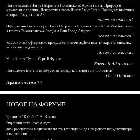
Новые находки Павла Петровича Попельского: Архив газеты Природа и
аномальные явления, Неизвестная карта НижнеАмурЛага и Последние выставки
автора в Амурске по 2025
павел попельский
Официальные публикации Павла Петровича Попельского 2023-2025 в Болгарии,
в газетах Тихоокеанская Звезда и Наш Город Амурск
павел попельский
Комсомольск официально продолжает отмечать День памяти жертв сталинских
репрессий: задумаемся...
павел попельский
Кого боится Путин: Сергей Фургал
Евгений Афанасьев
Повышение платы в автобусах за проезд: кто виноват, и что делать?
Олег Паньков
Архив блогов >>
НОВОЕ НА ФОРУМЕ
Трилогия "Китобои" А. Вахова.
Охранник спит - смена идёт
80% российского медиаконтента это телевидение для пациентов психдиспансера
и наркологии.