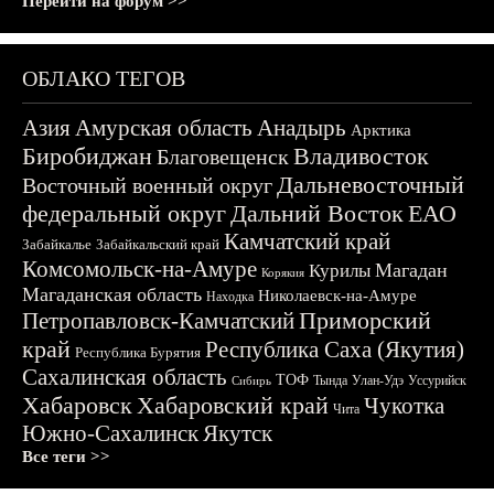
Перейти на форум >>
ОБЛАКО ТЕГОВ
Азия
Амурская область
Анадырь
Арктика
Биробиджан
Владивосток
Благовещенск
Дальневосточный
Восточный военный округ
федеральный округ
Дальний Восток
ЕАО
Камчатский край
Забайкалье
Забайкальский край
Комсомольск-на-Амуре
Магадан
Курилы
Корякия
Магаданская область
Николаевск-на-Амуре
Находка
Приморский
Петропавловск-Камчатский
край
Республика Саха (Якутия)
Республика Бурятия
Сахалинская область
ТОФ
Тында
Улан-Удэ
Уссурийск
Сибирь
Хабаровск
Хабаровский край
Чукотка
Чита
Южно-Сахалинск
Якутск
Все теги >>