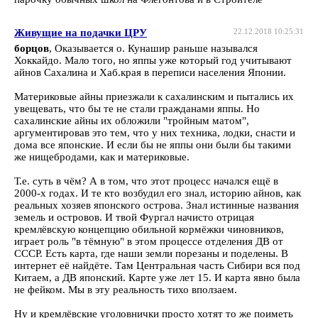
Живущие на подачки ЦРУ
22.12.2018 10:25:31
борцов
, Оказывается о. Кунашир раньше назывался
Хоккайдо. Мало того, но яппы уже который год учитывают
айнов Сахалина и Хаб.края в переписи населения Японии.
Материковые айны приезжали к сахалинским и пытались их
увещевать, что бы те не стали гражданами яппы. Но
сахалинские айны их обложили "тройным матом",
аргументировав это тем, что у них техника, лодки, снасти и
дома все японские. И если бы не яппы они были бы такими
же нищебродами, как и материковые.
Т.е. суть в чём? А в том, что этот процесс начался ещё в
2000-х годах. И те кто возбудил его знал, историю айнов, как
реальных хозяев японского острова. Знал истинные названия
земель и островов. И твой Фургал начисто отрицая
кремлёвскую концепцию обильной кормёжки чиновников,
играет роль "в тёмную" в этом процессе отделения ДВ от
СССР. Есть карта, где наши земли порезаны и поделены. В
интернет её найдёте. Там Центральная часть Сибири вся под
Китаем, а ДВ японский. Карте уже лет 15. И карта явно была
не фейком. Мы в эту реальность тихо вползаем.
Ну и кремлёвские уголовнички просто хотят то же поиметь