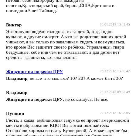
готовят себе платформу для выхода на
пенсию,Краснодарский край,Европа,США,Британия и
последнии 5 лет Тайланд.
Виктор
05.01.2019 13:02:45
Эти чинуши видели голодные глаза детей, когда одни
кушают, а другие смотрят. А что же родители, ваших детей
унижают, а вы только по завалинкам сидеть и возмущаться,
кто кроме Вас защитит своего ребёнка. Управленцы, твари
бездушные, себе нив чём не отказывают, а для детей нет
средств - фашисты, вот она власть!
Живущие на подачки ЦРУ
23.12.2018 13:20:42
Владимир
, не все это сколько? 10? 20? А может быть 30?
Владимир
23.12.2018 09:37:49
Живущие на подачки ЦРУ
, не соглашусь. Не все.
Пушкин
22.12.2018 16:58:05
Гость
, а какая амбициозная задумка ее проект американской
мечты в образовании КЦО! Вы в этом покопайтесь.
Отгрохали хоромы во славу Кузнецовой! А может лучше бы
парочку обычных школ на Флегонтова и в Строителе