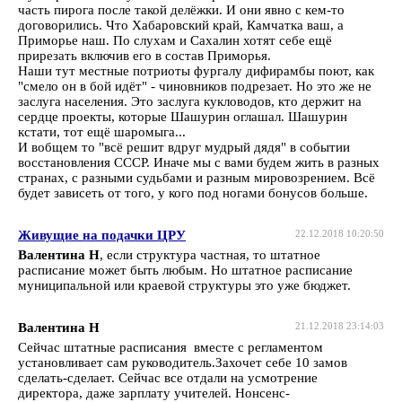
часть пирога после такой делёжки. И они явно с кем-то
договорились. Что Хабаровский край, Камчатка ваш, а
Приморье наш. По слухам и Сахалин хотят себе ещё
прирезать включив его в состав Приморья.
Наши тут местные потриоты фургалу дифирамбы поют, как
"смело он в бой идёт" - чиновников подрезает. Но это же не
заслуга населения. Это заслуга кукловодов, кто держит на
сердце проекты, которые Шашурин оглашал. Шашурин
кстати, тот ещё шаромыга...
И вобщем то "всё решит вдруг мудрый дядя" в событии
восстановления СССР. Иначе мы с вами будем жить в разных
странах, с разными судьбами и разным мировозрением. Всё
будет зависеть от того, у кого под ногами бонусов больше.
Живущие на подачки ЦРУ
22.12.2018 10:20:50
Валентина Н
, если структура частная, то штатное
расписание может быть любым. Но штатное расписание
муниципальной или краевой структуры это уже бюджет.
Валентина Н
21.12.2018 23:14:03
Сейчас штатные расписания вместе с регламентом
установливает сам руководитель.Захочет себе 10 замов
сделать-сделает. Сейчас все отдали на усмотрение
директора, даже зарплату учителей. Нонсенс-