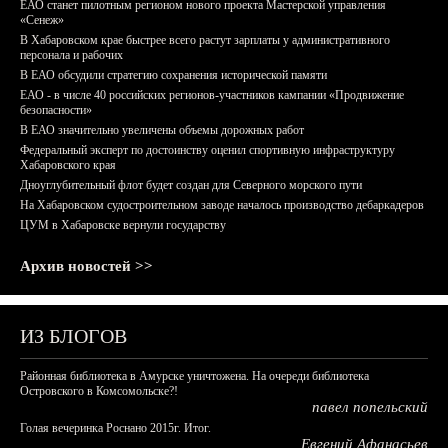
ЕАО станет пилотным регионом нового проекта Мастерской управления
«Сенеж»
В Хабаровском крае быстрее всего растут зарплаты у административного
персонала и рабочих
В ЕАО обсудили стратегию сохранения исторической памяти
ЕАО - в числе 40 российских регионов-участников кампании «Продвижение
безопасности»
В ЕАО значительно увеличены объемы дорожных работ
Федеральный эксперт по достоинству оценил спортивную инфраструктуру
Хабаровского края
Дноуглубительный флот будет создан для Северного морского пути
На Хабаровском судостроительном заводе началось производство дебаркадеров
ЦУМ в Хабаровске вернули государству
Архив новостей >>
ИЗ БЛОГОВ
Районная библиотека в Амурске уничтожена. На очереди библиотека
Островского в Комсомольске?!
павел попельский
Голая вечеринка Роснано 2015г. Итог.
Евгений Афанасьев