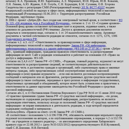
началах): К.А. Пронякин, И.Ю. Харитонова, А.Э. Мирмович, Ю.Н. Юрьев, Ю.В. Ковалев,
Л.Н. Левина, А.Ю. Жданов, Е.Н. Голубь, С.Н. Бурындин, Б.М. Сухинин, О.В. Егорова
Свидетельство о регистрации СМИ (Регистрационный номер)
ЭЛ № ФС77-45537
выдано
Федеральной службой по надзору в сфере связи, информационных технологий и массовых
коммуникаций (Роскомнадзор) 16.06.2011 г. Территория распространения: Российская
Федерация, зарубежные страны.
В 2006 г. проект «Дебри-ДВ» был создан как электронный частный архив, в соответствии с
ФЗ
№ 125 «Об архивном деле в Российской Федерации»
, согласно п. 2 ст. 13 «Создание архивов».
Основной фонд архива составляют публикации газет и журналов, изданные книги, а также
рукописи по дальневосточной (РФ) тематике. Доступ к архивным документам является
открытым в электронном виде, согласно п. 1 ст. 24 вышеобозначенного закона. Архивные
документы к частной собственности редакции не относятся, согласно ст.ст. 1275, 1276, 1306
Гражданского кодекса РФ
.
Согласно ч.2. п.3. ст.17 «Ответственность за правонарушения в сфере информации,
информационных технологий и защиты информации»
Закона РФ «Об информации,
информационных технологиях и о защите информации» (ФЗ-149 от 27.07.06 г.)
архив «Дебри-
ДВ», хранящий информацию, гражданско-правовую ответственность за распространение
информации не несет. Сайт и редакция основываются и работают на основании ст.8 «Право на
доступ к информации» ФЗ-149.
Согласно пп.3,4,6 ст.57 Закона РФ «О СМИ», «Редакция, главный редактор, журналист не несут
ответственности за распространение сведений, не соответствующих действительности и
порочащих честь и достоинство граждан и организаций, либо ущемляющих права и законные
интересы граждан, либо представляющих собой злоупотребление свободой массовой
информации и (или) правами журналиста: ...если они являются дословным воспроизведением
сообщений и материалов или их фрагментов, распространенных другим средством массовой
информации (а также сообщения, переданные в пресс-релизах и информация государственных,
общественных организаций и объединений), которое может быть установлено и привлечено к
ответственности за данное нарушение законодательства Российской Федерации о средствах
массовой информации».
Согласно абз.3, п.13 Постановления Пленума Верховного Суда РФ №16 от 15 июня 2010 года
«О практике применения судами Закона РФ «О средствах массовой информации», «по делам,
вытекающим из содержания распространенной информации, распространитель не является
надлежащим ответчиком, поскольку исходя из положений Закона РФ «О средствах массовой
информации» не вправе вмешиваться в деятельность редакции, в ходе которой определяется
содержание сообщений и материалов».
Воспользуйтесь «Правом на ответ» (ст.46 Закона РФ «О СМИ»).
«В соответствии с положением ч.3 ст.196 ГПК РФ, обязанность компенсации морального вреда
подлежит возложению на авторов, а по опубликованию опровержения, в порядке ч.2 ст.152 ГК
РФ - на учредителя и главного редактор», - из апелляционного определения Хабаровского
краевого суда от 22.08.2012 г. (дело №33-5325/2012) председательствующего И.И.Куликовой,
судей С.И.Дорожко, Н.В.Пестовой.