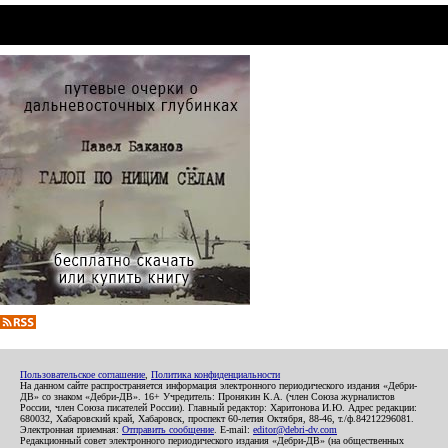
Пользовательское соглашение
,
Политика конфиденциальности
На данном сайте распространяется информация электронного периодического издания «Дебри-
ДВ» со знаком «Дебри-ДВ». 16+ Учредитель: Пронякин К.А. (член Союза журналистов
России, член Союза писателей России). Главный редактор: Харитонова И.Ю. Адрес редакции:
680032, Хабаровский край, Хабаровск, проспект 60-летия Октября, 88-46, т./ф.84212296081.
Электронная приемная:
Отправить сообщение
. E-mail:
editor@debri-dv.com
Редакционный совет электронного периодического издания «Дебри-ДВ» (на общественных