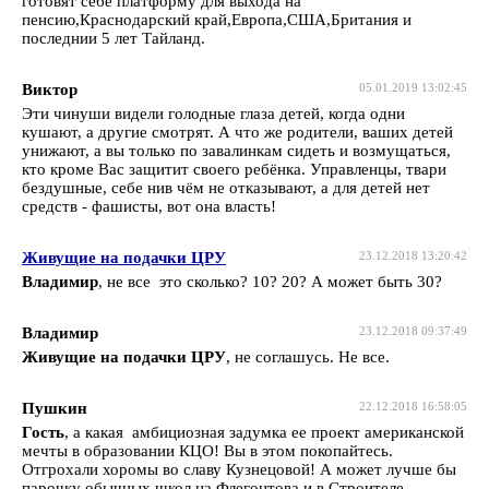
готовят себе платформу для выхода на
пенсию,Краснодарский край,Европа,США,Британия и
последнии 5 лет Тайланд.
Виктор
05.01.2019 13:02:45
Эти чинуши видели голодные глаза детей, когда одни
кушают, а другие смотрят. А что же родители, ваших детей
унижают, а вы только по завалинкам сидеть и возмущаться,
кто кроме Вас защитит своего ребёнка. Управленцы, твари
бездушные, себе нив чём не отказывают, а для детей нет
средств - фашисты, вот она власть!
Живущие на подачки ЦРУ
23.12.2018 13:20:42
Владимир
, не все это сколько? 10? 20? А может быть 30?
Владимир
23.12.2018 09:37:49
Живущие на подачки ЦРУ
, не соглашусь. Не все.
Пушкин
22.12.2018 16:58:05
Гость
, а какая амбициозная задумка ее проект американской
мечты в образовании КЦО! Вы в этом покопайтесь.
Отгрохали хоромы во славу Кузнецовой! А может лучше бы
парочку обычных школ на Флегонтова и в Строителе