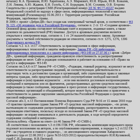
началах): К.А. Пронякин, И.Ю. Харитонова, А.Э. Мирмович, Ю.Н. Юрьев, Ю.В. Ковалев,
Л.Н. Левина, А.Ю. Жданов, Е.Н. Голубь, С.Н. Бурындин, Б.М. Сухинин, О.В. Егорова
Свидетельство о регистрации СМИ (Регистрационный номер)
ЭЛ № ФС77-45537
выдано
Федеральной службой по надзору в сфере связи, информационных технологий и массовых
коммуникаций (Роскомнадзор) 16.06.2011 г. Территория распространения: Российская
Федерация, зарубежные страны.
В 2006 г. проект «Дебри-ДВ» был создан как электронный частный архив, в соответствии с
ФЗ
№ 125 «Об архивном деле в Российской Федерации»
, согласно п. 2 ст. 13 «Создание архивов».
Основной фонд архива составляют публикации газет и журналов, изданные книги, а также
рукописи по дальневосточной (РФ) тематике. Доступ к архивным документам является
открытым в электронном виде, согласно п. 1 ст. 24 вышеобозначенного закона. Архивные
документы к частной собственности редакции не относятся, согласно ст.ст. 1275, 1276, 1306
Гражданского кодекса РФ
.
Согласно ч.2. п.3. ст.17 «Ответственность за правонарушения в сфере информации,
информационных технологий и защиты информации»
Закона РФ «Об информации,
информационных технологиях и о защите информации» (ФЗ-149 от 27.07.06 г.)
архив «Дебри-
ДВ», хранящий информацию, гражданско-правовую ответственность за распространение
информации не несет. Сайт и редакция основываются и работают на основании ст.8 «Право на
доступ к информации» ФЗ-149.
Согласно пп.3,4,6 ст.57 Закона РФ «О СМИ», «Редакция, главный редактор, журналист не несут
ответственности за распространение сведений, не соответствующих действительности и
порочащих честь и достоинство граждан и организаций, либо ущемляющих права и законные
интересы граждан, либо представляющих собой злоупотребление свободой массовой
информации и (или) правами журналиста: ...если они являются дословным воспроизведением
сообщений и материалов или их фрагментов, распространенных другим средством массовой
информации (а также сообщения, переданные в пресс-релизах и информация государственных,
общественных организаций и объединений), которое может быть установлено и привлечено к
ответственности за данное нарушение законодательства Российской Федерации о средствах
массовой информации».
Согласно абз.3, п.13 Постановления Пленума Верховного Суда РФ №16 от 15 июня 2010 года
«О практике применения судами Закона РФ «О средствах массовой информации», «по делам,
вытекающим из содержания распространенной информации, распространитель не является
надлежащим ответчиком, поскольку исходя из положений Закона РФ «О средствах массовой
информации» не вправе вмешиваться в деятельность редакции, в ходе которой определяется
содержание сообщений и материалов».
Воспользуйтесь «Правом на ответ» (ст.46 Закона РФ «О СМИ»).
«В соответствии с положением ч.3 ст.196 ГПК РФ, обязанность компенсации морального вреда
подлежит возложению на авторов, а по опубликованию опровержения, в порядке ч.2 ст.152 ГК
РФ - на учредителя и главного редактор», - из апелляционного определения Хабаровского
краевого суда от 22.08.2012 г. (дело №33-5325/2012) председательствующего И.И.Куликовой,
судей С.И.Дорожко, Н.В.Пестовой.