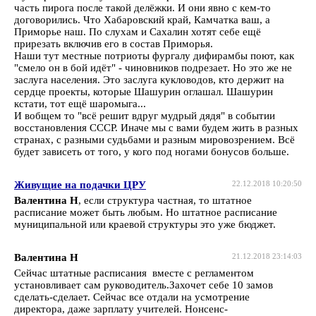
часть пирога после такой делёжки. И они явно с кем-то
договорились. Что Хабаровский край, Камчатка ваш, а
Приморье наш. По слухам и Сахалин хотят себе ещё
прирезать включив его в состав Приморья.
Наши тут местные потриоты фургалу дифирамбы поют, как
"смело он в бой идёт" - чиновников подрезает. Но это же не
заслуга населения. Это заслуга кукловодов, кто держит на
сердце проекты, которые Шашурин оглашал. Шашурин
кстати, тот ещё шаромыга...
И вобщем то "всё решит вдруг мудрый дядя" в событии
восстановления СССР. Иначе мы с вами будем жить в разных
странах, с разными судьбами и разным мировозрением. Всё
будет зависеть от того, у кого под ногами бонусов больше.
Живущие на подачки ЦРУ
22.12.2018 10:20:50
Валентина Н
, если структура частная, то штатное
расписание может быть любым. Но штатное расписание
муниципальной или краевой структуры это уже бюджет.
Валентина Н
21.12.2018 23:14:03
Сейчас штатные расписания вместе с регламентом
установливает сам руководитель.Захочет себе 10 замов
сделать-сделает. Сейчас все отдали на усмотрение
директора, даже зарплату учителей. Нонсенс-