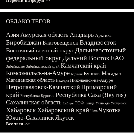
Перейти на форум >>
ОБЛАКО ТЕГОВ
Азия
Амурская область
Анадырь
Арктика
Биробиджан
Владивосток
Благовещенск
Дальневосточный
Восточный военный округ
федеральный округ
Дальний Восток
ЕАО
Камчатский край
Забайкалье
Забайкальский край
Комсомольск-на-Амуре
Магадан
Курилы
Корякия
Магаданская область
Николаевск-на-Амуре
Находка
Приморский
Петропавловск-Камчатский
край
Республика Саха (Якутия)
Республика Бурятия
Сахалинская область
ТОФ
Тында
Улан-Удэ
Уссурийск
Сибирь
Хабаровск
Хабаровский край
Чукотка
Чита
Южно-Сахалинск
Якутск
Все теги >>