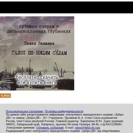
Пользовательское соглашение
,
Политика конфиденциальности
На данном сайте распространяется информация электронного периодического издания «Дебри-
ДВ» со знаком «Дебри-ДВ». 16+ Учредитель: Пронякин К.А. (член Союза журналистов
России, член Союза писателей России). Главный редактор: Харитонова И.Ю. Адрес редакции:
680032, Хабаровский край, Хабаровск, проспект 60-летия Октября, 88-46, т./ф.84212296081.
Электронная приемная:
Отправить сообщение
. E-mail:
editor@debri-dv.com
Редакционный совет электронного периодического издания «Дебри-ДВ» (на общественных