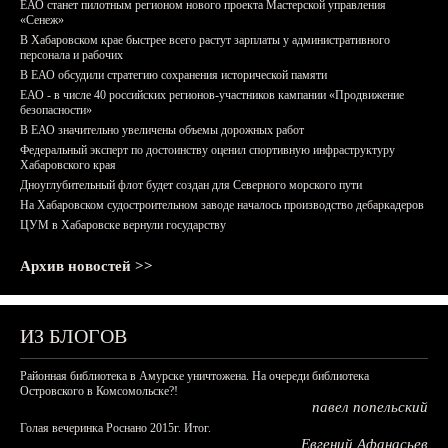
ЕАО станет пилотным регионом нового проекта Мастерской управления
«Сенеж»
В Хабаровском крае быстрее всего растут зарплаты у административного
персонала и рабочих
В ЕАО обсудили стратегию сохранения исторической памяти
ЕАО - в числе 40 российских регионов-участников кампании «Продвижение
безопасности»
В ЕАО значительно увеличены объемы дорожных работ
Федеральный эксперт по достоинству оценил спортивную инфраструктуру
Хабаровского края
Дноуглубительный флот будет создан для Северного морского пути
На Хабаровском судостроительном заводе началось производство дебаркадеров
ЦУМ в Хабаровске вернули государству
Архив новостей >>
ИЗ БЛОГОВ
Районная библиотека в Амурске уничтожена. На очереди библиотека
Островского в Комсомольске?!
павел попельский
Голая вечеринка Роснано 2015г. Итог.
Евгений Афанасьев