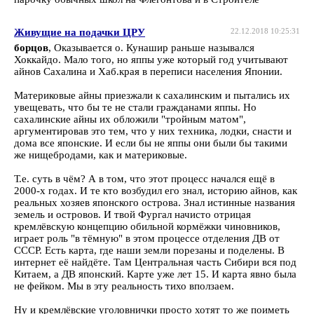
Живущие на подачки ЦРУ
22.12.2018 10:25:31
борцов
, Оказывается о. Кунашир раньше назывался
Хоккайдо. Мало того, но яппы уже который год учитывают
айнов Сахалина и Хаб.края в переписи населения Японии.
Материковые айны приезжали к сахалинским и пытались их
увещевать, что бы те не стали гражданами яппы. Но
сахалинские айны их обложили "тройным матом",
аргументировав это тем, что у них техника, лодки, снасти и
дома все японские. И если бы не яппы они были бы такими
же нищебродами, как и материковые.
Т.е. суть в чём? А в том, что этот процесс начался ещё в
2000-х годах. И те кто возбудил его знал, историю айнов, как
реальных хозяев японского острова. Знал истинные названия
земель и островов. И твой Фургал начисто отрицая
кремлёвскую концепцию обильной кормёжки чиновников,
играет роль "в тёмную" в этом процессе отделения ДВ от
СССР. Есть карта, где наши земли порезаны и поделены. В
интернет её найдёте. Там Центральная часть Сибири вся под
Китаем, а ДВ японский. Карте уже лет 15. И карта явно была
не фейком. Мы в эту реальность тихо вползаем.
Ну и кремлёвские уголовнички просто хотят то же поиметь