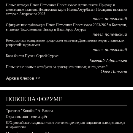
Новые находки Павла Петровича Попельского: Архив газеты Природа и
аномальные явления, Неизвестная карта НижнеАмурЛага и Последние выставки
автора в Амурске по 2025
павел попельский
Официальные публикации Павла Петровича Попельского 2023-2025 в Болгарии,
в газетах Тихоокеанская Звезда и Наш Город Амурск
павел попельский
Комсомольск официально продолжает отмечать День памяти жертв сталинских
репрессий: задумаемся...
павел попельский
Кого боится Путин: Сергей Фургал
Евгений Афанасьев
Повышение платы в автобусах за проезд: кто виноват, и что делать?
Олег Паньков
Архив блогов >>
НОВОЕ НА ФОРУМЕ
Трилогия "Китобои" А. Вахова.
Охранник спит - смена идёт
80% российского медиаконтента это телевидение для пациентов психдиспансера
и наркологии.