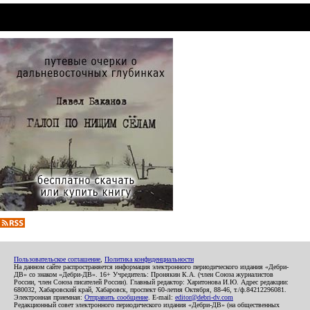
Пользовательское соглашение
,
Политика конфиденциальности
На данном сайте распространяется информация электронного периодического издания «Дебри-
ДВ» со знаком «Дебри-ДВ». 16+ Учредитель: Пронякин К.А. (член Союза журналистов
России, член Союза писателей России). Главный редактор: Харитонова И.Ю. Адрес редакции:
680032, Хабаровский край, Хабаровск, проспект 60-летия Октября, 88-46, т./ф.84212296081.
Электронная приемная:
Отправить сообщение
. E-mail:
editor@debri-dv.com
Редакционный совет электронного периодического издания «Дебри-ДВ» (на общественных