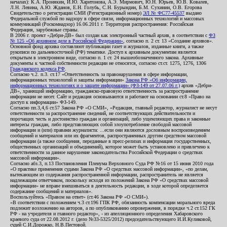
началах): К.А. Пронякин, И.Ю. Харитонова, А.Э. Мирмович, Ю.Н. Юрьев, Ю.В. Ковалев,
Л.Н. Левина, А.Ю. Жданов, Е.Н. Голубь, С.Н. Бурындин, Б.М. Сухинин, О.В. Егорова
Свидетельство о регистрации СМИ (Регистрационный номер)
ЭЛ № ФС77-45537
выдано
Федеральной службой по надзору в сфере связи, информационных технологий и массовых
коммуникаций (Роскомнадзор) 16.06.2011 г. Территория распространения: Российская
Федерация, зарубежные страны.
В 2006 г. проект «Дебри-ДВ» был создан как электронный частный архив, в соответствии с
ФЗ
№ 125 «Об архивном деле в Российской Федерации»
, согласно п. 2 ст. 13 «Создание архивов».
Основной фонд архива составляют публикации газет и журналов, изданные книги, а также
рукописи по дальневосточной (РФ) тематике. Доступ к архивным документам является
открытым в электронном виде, согласно п. 1 ст. 24 вышеобозначенного закона. Архивные
документы к частной собственности редакции не относятся, согласно ст.ст. 1275, 1276, 1306
Гражданского кодекса РФ
.
Согласно ч.2. п.3. ст.17 «Ответственность за правонарушения в сфере информации,
информационных технологий и защиты информации»
Закона РФ «Об информации,
информационных технологиях и о защите информации» (ФЗ-149 от 27.07.06 г.)
архив «Дебри-
ДВ», хранящий информацию, гражданско-правовую ответственность за распространение
информации не несет. Сайт и редакция основываются и работают на основании ст.8 «Право на
доступ к информации» ФЗ-149.
Согласно пп.3,4,6 ст.57 Закона РФ «О СМИ», «Редакция, главный редактор, журналист не несут
ответственности за распространение сведений, не соответствующих действительности и
порочащих честь и достоинство граждан и организаций, либо ущемляющих права и законные
интересы граждан, либо представляющих собой злоупотребление свободой массовой
информации и (или) правами журналиста: ...если они являются дословным воспроизведением
сообщений и материалов или их фрагментов, распространенных другим средством массовой
информации (а также сообщения, переданные в пресс-релизах и информация государственных,
общественных организаций и объединений), которое может быть установлено и привлечено к
ответственности за данное нарушение законодательства Российской Федерации о средствах
массовой информации».
Согласно абз.3, п.13 Постановления Пленума Верховного Суда РФ №16 от 15 июня 2010 года
«О практике применения судами Закона РФ «О средствах массовой информации», «по делам,
вытекающим из содержания распространенной информации, распространитель не является
надлежащим ответчиком, поскольку исходя из положений Закона РФ «О средствах массовой
информации» не вправе вмешиваться в деятельность редакции, в ходе которой определяется
содержание сообщений и материалов».
Воспользуйтесь «Правом на ответ» (ст.46 Закона РФ «О СМИ»).
«В соответствии с положением ч.3 ст.196 ГПК РФ, обязанность компенсации морального вреда
подлежит возложению на авторов, а по опубликованию опровержения, в порядке ч.2 ст.152 ГК
РФ - на учредителя и главного редактор», - из апелляционного определения Хабаровского
краевого суда от 22.08.2012 г. (дело №33-5325/2012) председательствующего И.И.Куликовой,
судей С.И.Дорожко, Н.В.Пестовой.