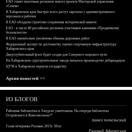
ЕАО станет пилотным регионом нового проекта Мастерской управления
«Сенеж»
В Хабаровском крае быстрее всего растут зарплаты у административного
персонала и рабочих
В ЕАО обсудили стратегию сохранения исторической памяти
ЕАО - в числе 40 российских регионов-участников кампании «Продвижение
безопасности»
В ЕАО значительно увеличены объемы дорожных работ
Федеральный эксперт по достоинству оценил спортивную инфраструктуру
Хабаровского края
Дноуглубительный флот будет создан для Северного морского пути
На Хабаровском судостроительном заводе началось производство дебаркадеров
ЦУМ в Хабаровске вернули государству
Архив новостей >>
ИЗ БЛОГОВ
Районная библиотека в Амурске уничтожена. На очереди библиотека
Островского в Комсомольске?!
павел попельский
Голая вечеринка Роснано 2015г. Итог.
Евгений Афанасьев