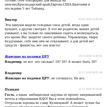
готовят себе платформу для выхода на
пенсию,Краснодарский край,Европа,США,Британия и
последнии 5 лет Тайланд.
Виктор
05.01.2019 13:02:45
Эти чинуши видели голодные глаза детей, когда одни
кушают, а другие смотрят. А что же родители, ваших детей
унижают, а вы только по завалинкам сидеть и возмущаться,
кто кроме Вас защитит своего ребёнка. Управленцы, твари
бездушные, себе нив чём не отказывают, а для детей нет
средств - фашисты, вот она власть!
Живущие на подачки ЦРУ
23.12.2018 13:20:42
Владимир
, не все это сколько? 10? 20? А может быть 30?
Владимир
23.12.2018 09:37:49
Живущие на подачки ЦРУ
, не соглашусь. Не все.
Пушкин
22.12.2018 16:58:05
Гость
, а какая амбициозная задумка ее проект американской
мечты в образовании КЦО! Вы в этом покопайтесь.
Отгрохали хоромы во славу Кузнецовой! А может лучше бы
парочку обычных школ на Флегонтова и в Строителе