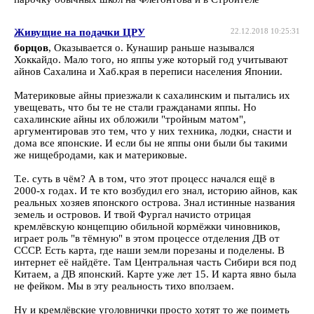
Живущие на подачки ЦРУ
22.12.2018 10:25:31
борцов
, Оказывается о. Кунашир раньше назывался
Хоккайдо. Мало того, но яппы уже который год учитывают
айнов Сахалина и Хаб.края в переписи населения Японии.
Материковые айны приезжали к сахалинским и пытались их
увещевать, что бы те не стали гражданами яппы. Но
сахалинские айны их обложили "тройным матом",
аргументировав это тем, что у них техника, лодки, снасти и
дома все японские. И если бы не яппы они были бы такими
же нищебродами, как и материковые.
Т.е. суть в чём? А в том, что этот процесс начался ещё в
2000-х годах. И те кто возбудил его знал, историю айнов, как
реальных хозяев японского острова. Знал истинные названия
земель и островов. И твой Фургал начисто отрицая
кремлёвскую концепцию обильной кормёжки чиновников,
играет роль "в тёмную" в этом процессе отделения ДВ от
СССР. Есть карта, где наши земли порезаны и поделены. В
интернет её найдёте. Там Центральная часть Сибири вся под
Китаем, а ДВ японский. Карте уже лет 15. И карта явно была
не фейком. Мы в эту реальность тихо вползаем.
Ну и кремлёвские уголовнички просто хотят то же поиметь