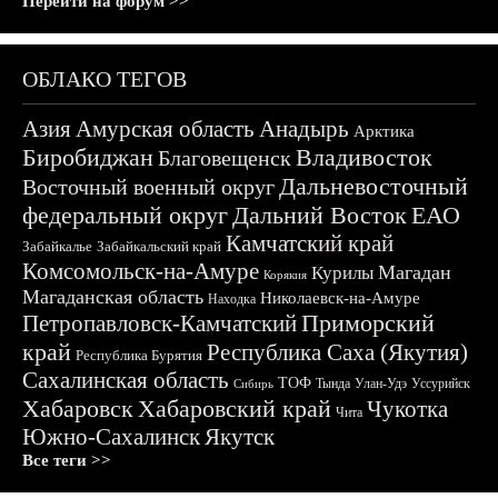
Перейти на форум >>
ОБЛАКО ТЕГОВ
Азия
Амурская область
Анадырь
Арктика
Биробиджан
Владивосток
Благовещенск
Дальневосточный
Восточный военный округ
федеральный округ
Дальний Восток
ЕАО
Камчатский край
Забайкалье
Забайкальский край
Комсомольск-на-Амуре
Магадан
Курилы
Корякия
Магаданская область
Николаевск-на-Амуре
Находка
Приморский
Петропавловск-Камчатский
край
Республика Саха (Якутия)
Республика Бурятия
Сахалинская область
ТОФ
Тында
Улан-Удэ
Уссурийск
Сибирь
Хабаровск
Хабаровский край
Чукотка
Чита
Южно-Сахалинск
Якутск
Все теги >>