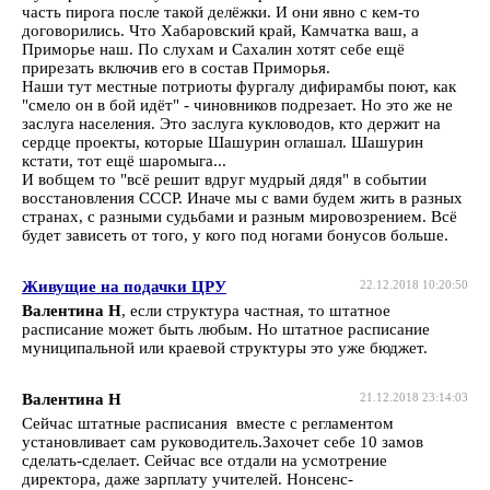
часть пирога после такой делёжки. И они явно с кем-то
договорились. Что Хабаровский край, Камчатка ваш, а
Приморье наш. По слухам и Сахалин хотят себе ещё
прирезать включив его в состав Приморья.
Наши тут местные потриоты фургалу дифирамбы поют, как
"смело он в бой идёт" - чиновников подрезает. Но это же не
заслуга населения. Это заслуга кукловодов, кто держит на
сердце проекты, которые Шашурин оглашал. Шашурин
кстати, тот ещё шаромыга...
И вобщем то "всё решит вдруг мудрый дядя" в событии
восстановления СССР. Иначе мы с вами будем жить в разных
странах, с разными судьбами и разным мировозрением. Всё
будет зависеть от того, у кого под ногами бонусов больше.
Живущие на подачки ЦРУ
22.12.2018 10:20:50
Валентина Н
, если структура частная, то штатное
расписание может быть любым. Но штатное расписание
муниципальной или краевой структуры это уже бюджет.
Валентина Н
21.12.2018 23:14:03
Сейчас штатные расписания вместе с регламентом
установливает сам руководитель.Захочет себе 10 замов
сделать-сделает. Сейчас все отдали на усмотрение
директора, даже зарплату учителей. Нонсенс-