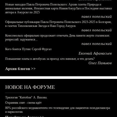
Новые находки Павла Петровича Попельского: Архив газеты Природа и
аномальные явления, Неизвестная карта НижнеАмурЛага и Последние выставки
автора в Амурске по 2025
павел попельский
Официальные публикации Павла Петровича Попельского 2023-2025 в Болгарии,
в газетах Тихоокеанская Звезда и Наш Город Амурск
павел попельский
Комсомольск официально продолжает отмечать День памяти жертв сталинских
репрессий: задумаемся...
павел попельский
Кого боится Путин: Сергей Фургал
Евгений Афанасьев
Повышение платы в автобусах за проезд: кто виноват, и что делать?
Олег Паньков
Архив блогов >>
НОВОЕ НА ФОРУМЕ
Трилогия "Китобои" А. Вахова.
Охранник спит - смена идёт
80% российского медиаконтента это телевидение для пациентов психдиспансера
и наркологии.