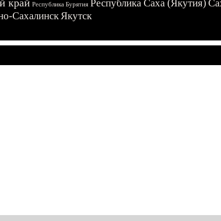
й край
Республика Саха (Якутия)
Са
Республика Бурятия
о-Сахалинск
Якутск