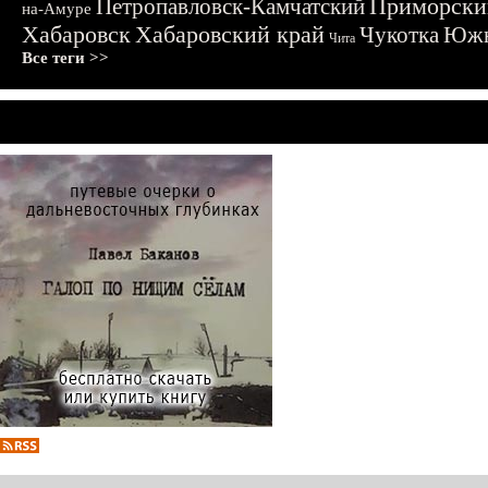
Приморски
Петропавловск-Камчатский
на-Амуре
Хабаровск
Хабаровский край
Чукотка
Южн
Чита
Все теги >>