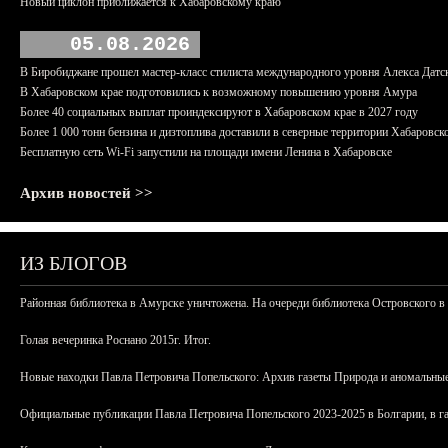
Новый циклон приближается к Хабаровскому краю
05.08.2026
В Биробиджане прошел мастер-класс стилиста международного уровня Алекса Датс
В Хабаровском крае подготовились к возможному повышению уровня Амура
Более 40 социальных выплат проиндексируют в Хабаровском крае в 2027 году
Более 1 000 тонн бензина и дизтоплива доставили в северные территории Хабаровск
Бесплатную сеть Wi-Fi запустили на площади имени Ленина в Хабаровске
Архив новостей >>
ИЗ БЛОГОВ
Районная библиотека в Амурске уничтожена. На очереди библиотека Островского в
Голая вечеринка Роснано 2015г. Итог.
Новые находки Павла Петровича Попельского: Архив газеты Природа и аномальные
Официальные публикации Павла Петровича Попельского 2023-2025 в Болгарии, в г