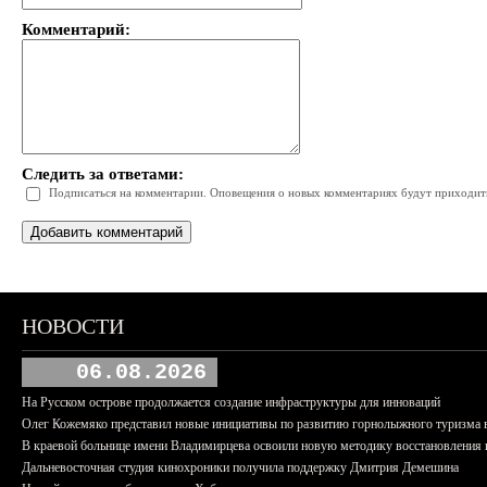
Комментарий:
Следить за ответами:
Подписаться на комментарии. Оповещения о новых комментариях будут приходить 
НОВОСТИ
06.08.2026
На Русском острове продолжается создание инфраструктуры для инноваций
Олег Кожемяко представил новые инициативы по развитию горнолыжного туризма 
В краевой больнице имени Владимирцева освоили новую методику восстановления п
Дальневосточная студия кинохроники получила поддержку Дмитрия Демешина