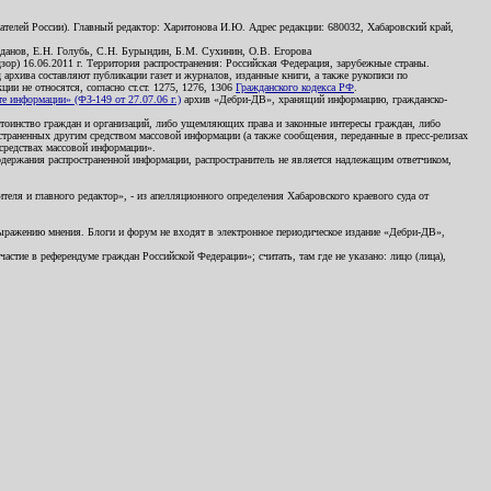
телей России). Главный редактор: Харитонова И.Ю. Адрес редакции: 680032, Хабаровский край,
данов, Е.Н. Голубь, С.Н. Бурындин, Б.М. Сухинин, О.В. Егорова
р) 16.06.2011 г. Территория распространения: Российская Федерация, зарубежные страны.
д архива составляют публикации газет и журналов, изданные книги, а также рукописи по
и не относятся, согласно ст.ст. 1275, 1276, 1306
Гражданского кодекса РФ
.
 информации» (ФЗ-149 от 27.07.06 г.)
архив «Дебри-ДВ», хранящий информацию, гражданско-
остоинство граждан и организаций, либо ущемляющих права и законные интересы граждан, либо
страненных другим средством массовой информации (а также сообщения, переданные в пресс-релизах
 средствах массовой информации».
держания распространенной информации, распространитель не является надлежащим ответчиком,
еля и главного редактор», - из апелляционного определения Хабаровского краевого суда от
 выражению мнения. Блоги и форум не входят в электронное периодическое издание «Дебри-ДВ»,
стие в референдуме граждан Российской Федерации»; считать, там где не указано: лицо (лица),