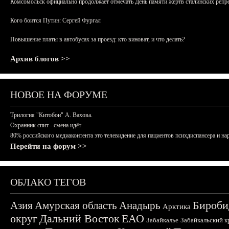
Комсомольск официально продолжает отмечать День памяти жертв сталинских репрес
Кого боится Путин: Сергей Фургал
Повышение платы в автобусах за проезд: кто виноват, и что делать?
Архив блогов >>
НОВОЕ НА ФОРУМЕ
Трилогия "Китобои" А. Вахова.
Охранник спит - смена идёт
80% российского медиаконтента это телевидение для пациентов психдиспансера и на
Перейти на форум >>
ОБЛАКО ТЕГОВ
Бироби
Азия
Амурская область
Анадырь
Арктика
округ
Дальний Восток
ЕАО
Забайкалье
Забайкальский к