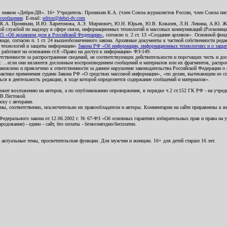
о знаком «Дебри-ДВ». 16+ Учредитель: Пронякин К.А. (член Союза журналистов России, член Союза писа
 сообщение
. E-mail:
editor@debri-dv.com
): К.А. Пронякин, И.Ю. Харитонова, А.Э. Мирмович, Ю.Н. Юрьев, Ю.В. Ковалев, Л.Н. Левина, А.Ю. Ж
 службой по надзору в сфере связи, информационных технологий и массовых коммуникаций (Роскомнадзо
5 «Об архивном деле в Российской Федерации»
, согласно п. 2 ст. 13 «Создание архивов». Основной фон
е, согласно п. 1 ст. 24 вышеобозначенного закона. Архивные документы к частной собственности редакци
ых технологий и защиты информации»
Закона РФ «Об информации, информационных технологиях и о защите
и работают на основании ст.8 «Право на доступ к информации» ФЗ-149.
етственности за распространение сведений, не соответствующих действительности и порочащих честь и д
 ...если они являются дословным воспроизведением сообщений и материалов или их фрагментов, распро
новлено и привлечено к ответственности за данное нарушение законодательства Российской Федерации о
актике применения судами Закона РФ «О средствах массовой информации», «по делам, вытекающим из со
ся в деятельность редакции, в ходе которой определяется содержание сообщений и материалов».
жит возложению на авторов, а по опубликованию опровержения, в порядке ч.2 ст.152 ГК РФ - на учредит
.В.Пестовой.
ску с авторами.
енны, соответственно, исключительно их правообладатели и авторы. Комментарии на сайте приравнены к
дерального закона от 12.06.2002 г. № 67-ФЗ «Об основных гарантиях избирательных прав и права на уча
дование) - едино - сайт, без оплаты - безвозмездно/бесплатно.
 актуальные темы, просветительские функции. Для мужчин и женщин. 16+ для детей старше 16 лет.