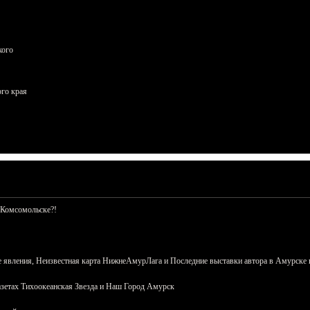
кого
ого края
 Комсомольске?!
 явления, Неизвестная карта НижнеАмурЛага и Последние выставки автора в Амурске 
азетах Тихоокеанская Звезда и Наш Город Амурск