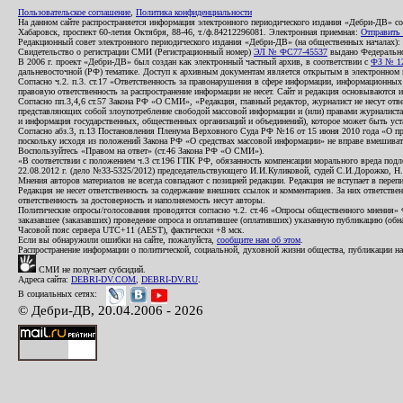
Пользовательское соглашение
,
Политика конфиденциальности
На данном сайте распространяется информация электронного периодического издания «Дебри-ДВ» с
Хабаровск, проспект 60-летия Октября, 88-46, т./ф.84212296081. Электронная приемная:
Отправить
Редакционный совет электронного периодического издания «Дебри-ДВ» (на общественных началах
Свидетельство о регистрации СМИ (Регистрационный номер)
ЭЛ № ФС77-45537
выдано Федеральной
В 2006 г. проект «Дебри-ДВ» был создан как электронный частный архив, в соответствии с
ФЗ № 12
дальневосточной (РФ) тематике. Доступ к архивным документам является открытым в электронном вид
Согласно ч.2. п.3. ст.17 «Ответственность за правонарушения в сфере информации, информационн
правовую ответственность за распространение информации не несет. Сайт и редакция основываются 
Согласно пп.3,4,6 ст.57 Закона РФ «О СМИ», «Редакция, главный редактор, журналист не несут отв
представляющих собой злоупотребление свободой массовой информации и (или) правами журналиста:
и информация государственных, общественных организаций и объединений), которое может быть уста
Согласно абз.3, п.13 Постановления Пленума Верховного Суда РФ №16 от 15 июня 2010 года «О пр
поскольку исходя из положений Закона РФ «О средствах массовой информации» не вправе вмешивать
Воспользуйтесь «Правом на ответ» (ст.46 Закона РФ «О СМИ»).
«В соответствии с положением ч.3 ст.196 ГПК РФ, обязанность компенсации морального вреда подле
22.08.2012 г. (дело №33-5325/2012) председательствующего И.И.Куликовой, судей С.И.Дорожко, Н
Мнения авторов материалов не всегда совпадают с позицией редакции. Редакция не вступает в перепи
Редакция не несет ответственность за содержание внешних ссылок и комментариев. За них ответств
ответственность за достоверность и наполняемость несут авторы.
Политические опросы/голосования проводятся согласно ч.2. ст.46 «Опросы общественного мнения» Фе
заказавшее (заказавших) проведение опроса и оплатившее (оплативших) указанную публикацию (обнаро
Часовой пояс сервера UTC+11 (AEST), фактически +8 мск.
Если вы обнаружили ошибки на сайте, пожалуйста,
сообщите нам об этом
.
Распространение информации о политической, социальной, духовной жизни общества, публикации на
СМИ не получает субсидий.
Адреса сайта:
DEBRI-DV.COM
,
DEBRI-DV.RU
.
В социальных сетях:
© Дебри-ДВ, 20.04.2006 - 2026