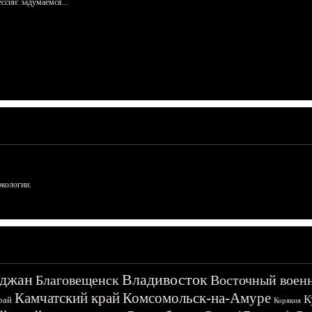
сий: задумаемся...
ркологии.
джан
Владивосток
Благовещенск
Восточный воен
Камчатский край
Комсомольск-на-Амуре
К
рай
Корякия