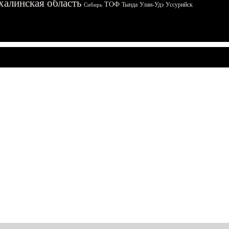
халинская область
ТОФ
Тында
Улан-Удэ
Уссурийск
Сибирь