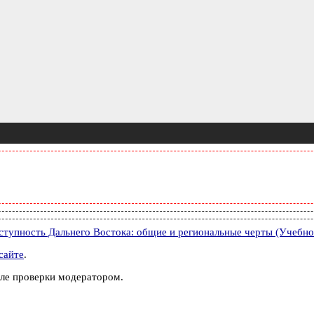
ступность Дальнего Востока: общие и региональные черты (Учебн
сайте
.
ле проверки модератором.