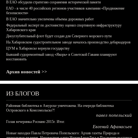
В ЕАО обсудили стратегию сохранения исторической памяти
ЕАО - в числе 40 российских регионов-участников кампании «Продвижение
безопасности»
В ЕАО значительно увеличены объемы дорожных работ
Федеральный эксперт по достоинству оценил спортивную инфраструктуру
Хабаровского края
Дноуглубительный флот будет создан для Северного морского пути
На Хабаровском судостроительном заводе началось производство дебаркадеров
ЦУМ в Хабаровске вернули государству
Бывший судоремонтный завод «Якорь» в Советской Гавани планируют
восстановить
Архив новостей >>
ИЗ БЛОГОВ
Районная библиотека в Амурске уничтожена. На очереди библиотека
Островского в Комсомольске?!
павел попельский
Голая вечеринка Роснано 2015г. Итог.
Евгений Афанасьев
Новые находки Павла Петровича Попельского: Архив газеты Природа и
аномальные явления, Неизвестная карта НижнеАмурЛага и Последние выставки