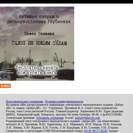
Пользовательское соглашение
,
Политика конфиденциальности
На данном сайте распространяется информация электронного периодического издания «Дебри-
ДВ» со знаком «Дебри-ДВ». 16+ Учредитель: Пронякин К.А. (член Союза журналистов
России, член Союза писателей России). Главный редактор: Харитонова И.Ю. Адрес редакции:
680032, Хабаровский край, Хабаровск, проспект 60-летия Октября, 88-46, т./ф.84212296081.
Электронная приемная:
Отправить сообщение
. E-mail:
editor@debri-dv.com
Редакционный совет электронного периодического издания «Дебри-ДВ» (на общественных
началах): К.А. Пронякин, И.Ю. Харитонова, А.Э. Мирмович, Ю.Н. Юрьев, Ю.В. Ковалев,
Л.Н. Левина, А.Ю. Жданов, Е.Н. Голубь, С.Н. Бурындин, Б.М. Сухинин, О.В. Егорова
Свидетельство о регистрации СМИ (Регистрационный номер)
ЭЛ № ФС77-45537
выдано