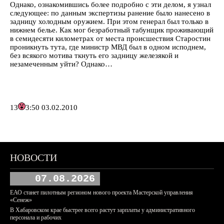
Однако, ознакомившись более подробно с эти делом, я узнал
следующее: по данным экспертизы ранение было нанесено в
задницу холодным оружием. При этом генерал был только в
нижнем белье. Как мог безработный табунщик проживающий
в семидесяти километрах от места происшествия Старостин
проникнуть тута, где министр МВД был в одном исподнем,
без всякого мотива ткнуть его задницу железякой и
незамеченным уйти? Однако…
13
3:50 03.02.2010
НОВОСТИ
07.08.2026
ЕАО станет пилотным регионом нового проекта Мастерской управления
«Сенеж»
В Хабаровском крае быстрее всего растут зарплаты у административного
персонала и рабочих