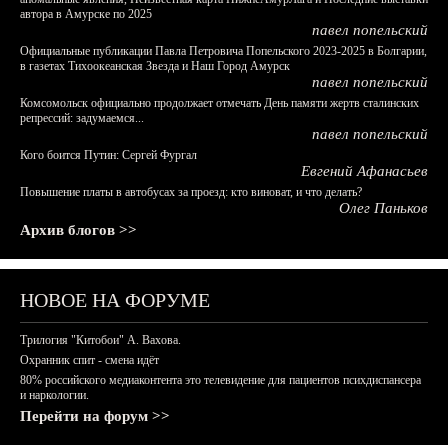
автора в Амурске по 2025
павел попельский
Официальные публикации Павла Петровича Попельского 2023-2025 в Болгарии,
в газетах Тихоокеанская Звезда и Наш Город Амурск
павел попельский
Комсомольск официально продолжает отмечать День памяти жертв сталинских
репрессий: задумаемся...
павел попельский
Кого боится Путин: Сергей Фургал
Евгений Афанасьев
Повышение платы в автобусах за проезд: кто виноват, и что делать?
Олег Паньков
Архив блогов >>
НОВОЕ НА ФОРУМЕ
Трилогия "Китобои" А. Вахова.
Охранник спит - смена идёт
80% российского медиаконтента это телевидение для пациентов психдиспансера
и наркологии.
Перейти на форум >>