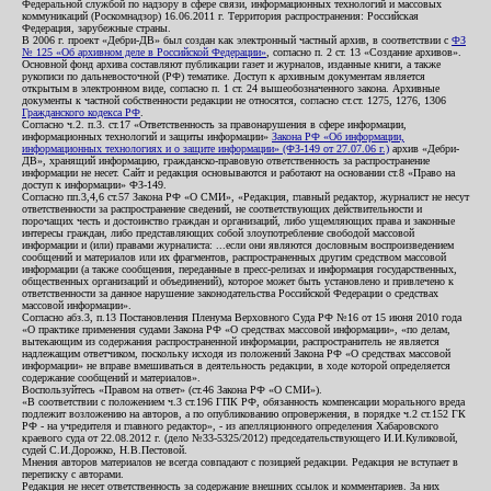
Федеральной службой по надзору в сфере связи, информационных технологий и массовых
коммуникаций (Роскомнадзор) 16.06.2011 г. Территория распространения: Российская
Федерация, зарубежные страны.
В 2006 г. проект «Дебри-ДВ» был создан как электронный частный архив, в соответствии с
ФЗ
№ 125 «Об архивном деле в Российской Федерации»
, согласно п. 2 ст. 13 «Создание архивов».
Основной фонд архива составляют публикации газет и журналов, изданные книги, а также
рукописи по дальневосточной (РФ) тематике. Доступ к архивным документам является
открытым в электронном виде, согласно п. 1 ст. 24 вышеобозначенного закона. Архивные
документы к частной собственности редакции не относятся, согласно ст.ст. 1275, 1276, 1306
Гражданского кодекса РФ
.
Согласно ч.2. п.3. ст.17 «Ответственность за правонарушения в сфере информации,
информационных технологий и защиты информации»
Закона РФ «Об информации,
информационных технологиях и о защите информации» (ФЗ-149 от 27.07.06 г.)
архив «Дебри-
ДВ», хранящий информацию, гражданско-правовую ответственность за распространение
информации не несет. Сайт и редакция основываются и работают на основании ст.8 «Право на
доступ к информации» ФЗ-149.
Согласно пп.3,4,6 ст.57 Закона РФ «О СМИ», «Редакция, главный редактор, журналист не несут
ответственности за распространение сведений, не соответствующих действительности и
порочащих честь и достоинство граждан и организаций, либо ущемляющих права и законные
интересы граждан, либо представляющих собой злоупотребление свободой массовой
информации и (или) правами журналиста: ...если они являются дословным воспроизведением
сообщений и материалов или их фрагментов, распространенных другим средством массовой
информации (а также сообщения, переданные в пресс-релизах и информация государственных,
общественных организаций и объединений), которое может быть установлено и привлечено к
ответственности за данное нарушение законодательства Российской Федерации о средствах
массовой информации».
Согласно абз.3, п.13 Постановления Пленума Верховного Суда РФ №16 от 15 июня 2010 года
«О практике применения судами Закона РФ «О средствах массовой информации», «по делам,
вытекающим из содержания распространенной информации, распространитель не является
надлежащим ответчиком, поскольку исходя из положений Закона РФ «О средствах массовой
информации» не вправе вмешиваться в деятельность редакции, в ходе которой определяется
содержание сообщений и материалов».
Воспользуйтесь «Правом на ответ» (ст.46 Закона РФ «О СМИ»).
«В соответствии с положением ч.3 ст.196 ГПК РФ, обязанность компенсации морального вреда
подлежит возложению на авторов, а по опубликованию опровержения, в порядке ч.2 ст.152 ГК
РФ - на учредителя и главного редактор», - из апелляционного определения Хабаровского
краевого суда от 22.08.2012 г. (дело №33-5325/2012) председательствующего И.И.Куликовой,
судей С.И.Дорожко, Н.В.Пестовой.
Мнения авторов материалов не всегда совпадают с позицией редакции. Редакция не вступает в
переписку с авторами.
Редакция не несет ответственность за содержание внешних ссылок и комментариев. За них