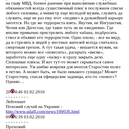
на главу МВД, боевое ранение при выполнении служебных
обязанностей всегда существенный плюс в послужном списке
любого силовика, а министр еще молодой мужик, служить да
служить, еще не раз ему этот «подвиг» в дальнейшей карьере
зачтется. Но где же террориста взять. Якутия, не Ингушетия,
Чечня или Дагестан, где такое чуть ли не ежедневно. Где
вполне привычно пристрелить любого чабана, подбросить
ствол и объявит его террористом. Одно плохо, - все на виду,
да и стрелять в людей у местных жителей всегда считалось
смертным грехом. А тут такая удача, - вешается мужик, на
которого можно все «повесить», раскрыть «висяк»,
заработать еще одну «палку» и сразу закрыть дело.
Сплошные плюсы. И вот тут-то может скрываться самое
интересное. Уж шибко вовремя для ментов Старостин полез
в петлю. А может быть, не было никакого суицида? Может
Старостину, спасая офицерские задницы, кто-то «помог»?
Однако…
20
4:46 02.02.2010
- - - - - - - - -
Лейтенант
Похожий случай на Украине -
http://www.udaff.com/news/100036.html
09
6:39 03.02.2010
- - - - - - - - -
Прохожий