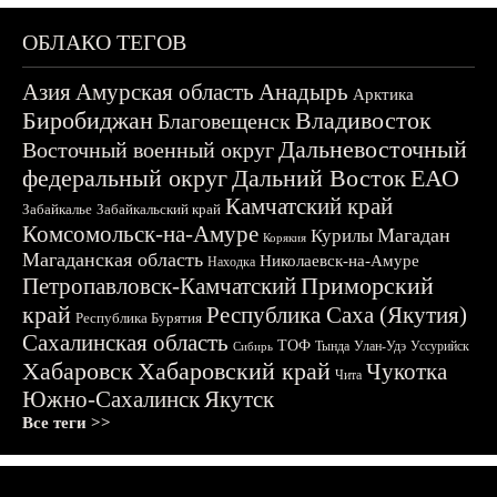
ОБЛАКО ТЕГОВ
Азия
Амурская область
Анадырь
Арктика
Биробиджан
Владивосток
Благовещенск
Дальневосточный
Восточный военный округ
федеральный округ
Дальний Восток
ЕАО
Камчатский край
Забайкалье
Забайкальский край
Комсомольск-на-Амуре
Магадан
Курилы
Корякия
Магаданская область
Николаевск-на-Амуре
Находка
Приморский
Петропавловск-Камчатский
край
Республика Саха (Якутия)
Республика Бурятия
Сахалинская область
ТОФ
Тында
Улан-Удэ
Уссурийск
Сибирь
Хабаровск
Хабаровский край
Чукотка
Чита
Южно-Сахалинск
Якутск
Все теги >>