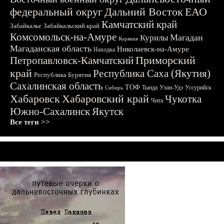
федеральный округ
Дальний Восток
ЕАО
Камчатский край
Забайкалье
Забайкальский край
Комсомольск-на-Амуре
Магадан
Курилы
Корякия
Магаданская область
Николаевск-на-Амуре
Находка
Приморский
Петропавловск-Камчатский
край
Республика Саха (Якутия)
Республика Бурятия
Сахалинская область
ТОФ
Тында
Улан-Удэ
Уссурийск
Сибирь
Хабаровск
Хабаровский край
Чукотка
Чита
Южно-Сахалинск
Якутск
Все теги >>