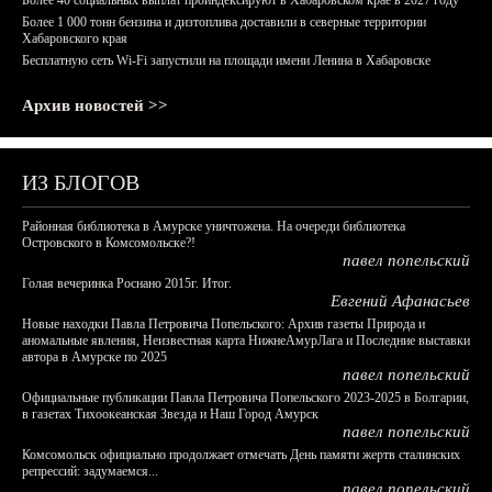
Более 40 социальных выплат проиндексируют в Хабаровском крае в 2027 году
Более 1 000 тонн бензина и дизтоплива доставили в северные территории
Хабаровского края
Бесплатную сеть Wi-Fi запустили на площади имени Ленина в Хабаровске
Архив новостей >>
ИЗ БЛОГОВ
Районная библиотека в Амурске уничтожена. На очереди библиотека
Островского в Комсомольске?!
павел попельский
Голая вечеринка Роснано 2015г. Итог.
Евгений Афанасьев
Новые находки Павла Петровича Попельского: Архив газеты Природа и
аномальные явления, Неизвестная карта НижнеАмурЛага и Последние выставки
автора в Амурске по 2025
павел попельский
Официальные публикации Павла Петровича Попельского 2023-2025 в Болгарии,
в газетах Тихоокеанская Звезда и Наш Город Амурск
павел попельский
Комсомольск официально продолжает отмечать День памяти жертв сталинских
репрессий: задумаемся...
павел попельский