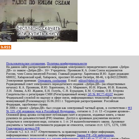
Пользовательское соглашение
,
Политика конфиденциальности
На данном сайте распространяется информация электронного периодического издания «Дебри-
ДВ» со знаком «Дебри-ДВ». 16+ Учредитель: Пронякин К.А. (член Союза журналистов
России, член Союза писателей России). Главный редактор: Харитонова И.Ю. Адрес редакции:
680032, Хабаровский край, Хабаровск, проспект 60-летия Октября, 88-46, т./ф.84212296081.
Электронная приемная:
Отправить сообщение
. E-mail:
editor@debri-dv.com
Редакционный совет электронного периодического издания «Дебри-ДВ» (на общественных
началах): К.А. Пронякин, И.Ю. Харитонова, А.Э. Мирмович, Ю.Н. Юрьев, Ю.В. Ковалев,
Л.Н. Левина, А.Ю. Жданов, Е.Н. Голубь, С.Н. Бурындин, Б.М. Сухинин, О.В. Егорова
Свидетельство о регистрации СМИ (Регистрационный номер)
ЭЛ № ФС77-45537
выдано
Федеральной службой по надзору в сфере связи, информационных технологий и массовых
коммуникаций (Роскомнадзор) 16.06.2011 г. Территория распространения: Российская
Федерация, зарубежные страны.
В 2006 г. проект «Дебри-ДВ» был создан как электронный частный архив, в соответствии с
ФЗ
№ 125 «Об архивном деле в Российской Федерации»
, согласно п. 2 ст. 13 «Создание архивов».
Основной фонд архива составляют публикации газет и журналов, изданные книги, а также
рукописи по дальневосточной (РФ) тематике. Доступ к архивным документам является
открытым в электронном виде, согласно п. 1 ст. 24 вышеобозначенного закона. Архивные
документы к частной собственности редакции не относятся, согласно ст.ст. 1275, 1276, 1306
Гражданского кодекса РФ
.
Согласно ч.2. п.3. ст.17 «Ответственность за правонарушения в сфере информации,
информационных технологий и защиты информации»
Закона РФ «Об информации,
информационных технологиях и о защите информации» (ФЗ-149 от 27.07.06 г.)
архив «Дебри-