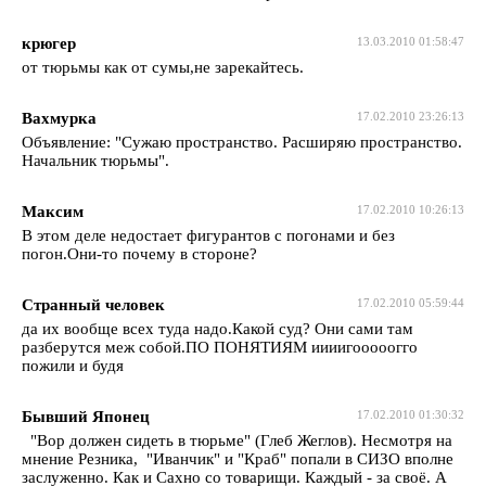
крюгер
13.03.2010 01:58:47
от тюрьмы как от сумы,не зарекайтесь.
Вахмурка
17.02.2010 23:26:13
Объявление: "Сужаю пространство. Расширяю пространство.
Начальник тюрьмы".
Максим
17.02.2010 10:26:13
В этом деле недостает фигурантов с погонами и без
погон.Они-то почему в стороне?
Странный человек
17.02.2010 05:59:44
да их вообще всех туда надо.Какой суд? Они сами там
разберутся меж собой.ПО ПОНЯТИЯМ иииигооооогго
пожили и будя
Бывший Японец
17.02.2010 01:30:32
"Вор должен сидеть в тюрьме" (Глеб Жеглов). Несмотря на
мнение Резника, "Иванчик" и "Краб" попали в СИЗО вполне
заслуженно. Как и Сахно со товарищи. Каждый - за своё. А