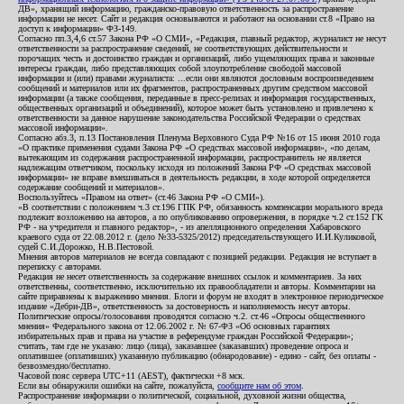
ДВ», хранящий информацию, гражданско-правовую ответственность за распространение
информации не несет. Сайт и редакция основываются и работают на основании ст.8 «Право на
доступ к информации» ФЗ-149.
Согласно пп.3,4,6 ст.57 Закона РФ «О СМИ», «Редакция, главный редактор, журналист не несут
ответственности за распространение сведений, не соответствующих действительности и
порочащих честь и достоинство граждан и организаций, либо ущемляющих права и законные
интересы граждан, либо представляющих собой злоупотребление свободой массовой
информации и (или) правами журналиста: ...если они являются дословным воспроизведением
сообщений и материалов или их фрагментов, распространенных другим средством массовой
информации (а также сообщения, переданные в пресс-релизах и информация государственных,
общественных организаций и объединений), которое может быть установлено и привлечено к
ответственности за данное нарушение законодательства Российской Федерации о средствах
массовой информации».
Согласно абз.3, п.13 Постановления Пленума Верховного Суда РФ №16 от 15 июня 2010 года
«О практике применения судами Закона РФ «О средствах массовой информации», «по делам,
вытекающим из содержания распространенной информации, распространитель не является
надлежащим ответчиком, поскольку исходя из положений Закона РФ «О средствах массовой
информации» не вправе вмешиваться в деятельность редакции, в ходе которой определяется
содержание сообщений и материалов».
Воспользуйтесь «Правом на ответ» (ст.46 Закона РФ «О СМИ»).
«В соответствии с положением ч.3 ст.196 ГПК РФ, обязанность компенсации морального вреда
подлежит возложению на авторов, а по опубликованию опровержения, в порядке ч.2 ст.152 ГК
РФ - на учредителя и главного редактор», - из апелляционного определения Хабаровского
краевого суда от 22.08.2012 г. (дело №33-5325/2012) председательствующего И.И.Куликовой,
судей С.И.Дорожко, Н.В.Пестовой.
Мнения авторов материалов не всегда совпадают с позицией редакции. Редакция не вступает в
переписку с авторами.
Редакция не несет ответственность за содержание внешних ссылок и комментариев. За них
ответственны, соответственно, исключительно их правообладатели и авторы. Комментарии на
сайте приравнены к выражению мнения. Блоги и форум не входят в электронное периодическое
издание «Дебри-ДВ», ответственность за достоверность и наполняемость несут авторы.
Политические опросы/голосования проводятся согласно ч.2. ст.46 «Опросы общественного
мнения» Федерального закона от 12.06.2002 г. № 67-ФЗ «Об основных гарантиях
избирательных прав и права на участие в референдуме граждан Российской Федерации»;
считать, там где не указано: лицо (лица), заказавшее (заказавших) проведение опроса и
оплатившее (оплативших) указанную публикацию (обнародование) - едино - сайт, без оплаты -
безвозмездно/бесплатно.
Часовой пояс сервера UTC+11 (AEST), фактически +8 мск.
Если вы обнаружили ошибки на сайте, пожалуйста,
сообщите нам об этом
.
Распространение информации о политической, социальной, духовной жизни общества,