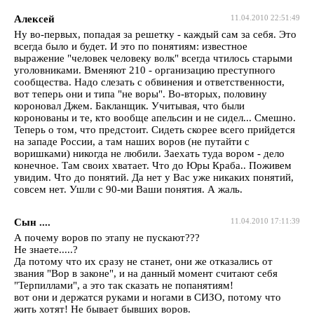
Алексей
11.04.2010 22:51:49
Ну во-первых, попадая за решетку - каждый сам за себя. Это
всегда было и будет. И это по понятиям: известное
выражение "человек человеку волк" всегда чтилось старыми
уголовниками. Вменяют 210 - организацию преступного
сообщества. Надо слезать с обвинения и ответственности,
вот теперь они и типа "не воры". Во-вторых, половину
короновал Джем. Бакланщик. Учитывая, что были
коронованы и те, кто вообще апельсин и не сидел... Смешно.
Теперь о том, что предстоит. Сидеть скорее всего прийдется
на западе России, а там наших воров (не путайти с
воришками) никогда не любили. Заехать туда вором - дело
конечное. Там своих хватает. Что до Юры Краба.. Поживем
увидим. Что до понятий. Да нет у Вас уже никаких понятий,
совсем нет. Ушли с 90-ми Ваши понятия. А жаль.
Сын ....
11.04.2010 17:11:39
А почему воров по этапу не пускают???
Не знаете.....?
Да потому что их сразу не станет, они же отказались от
звания "Вор в законе", и на данный момент считают себя
"Терпиллами", а это так сказать не попанятиям!
вот они и держатся руками и ногами в СИЗО, потому что
жить хотят! Не бывает бывших воров.