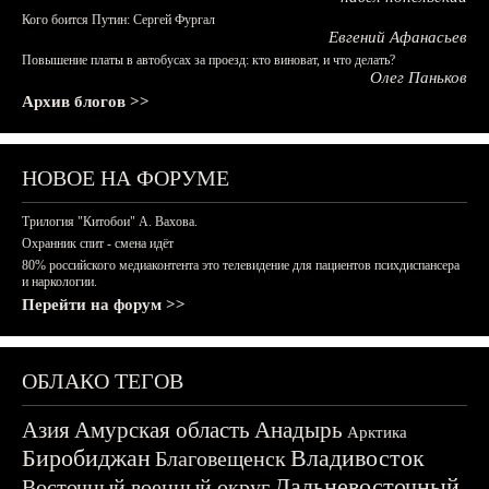
Кого боится Путин: Сергей Фургал
Евгений Афанасьев
Повышение платы в автобусах за проезд: кто виноват, и что делать?
Олег Паньков
Архив блогов >>
НОВОЕ НА ФОРУМЕ
Трилогия "Китобои" А. Вахова.
Охранник спит - смена идёт
80% российского медиаконтента это телевидение для пациентов психдиспансера
и наркологии.
Перейти на форум >>
ОБЛАКО ТЕГОВ
Азия
Амурская область
Анадырь
Арктика
Биробиджан
Владивосток
Благовещенск
Дальневосточный
Восточный военный округ