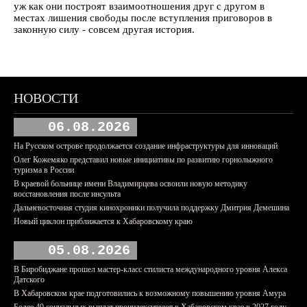
уж как они построят взаимоотношения друг с другом в
местах лишения свободы после вступления приговоров в
законную силу - совсем другая история.
НОВОСТИ
06.08.2026
На Русском острове продолжается создание инфраструктуры для инноваций
Олег Кожемяко представил новые инициативы по развитию горнолыжного
туризма в России
В краевой больнице имени Владимирцева освоили новую методику
восстановления после инсульта
Дальневосточная студия кинохроники получила поддержку Дмитрия Демешина
Новый циклон приближается к Хабаровскому краю
05.08.2026
В Биробиджане прошел мастер-класс стилиста международного уровня Алекса
Датского
В Хабаровском крае подготовились к возможному повышению уровня Амура