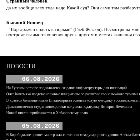
Странный человек
да их вообще всех туда надо.Какой суд? Они сами там разбе
Бывший Японец
"Вор должен сидеть в тюрьме" (Глеб Жеглов). Несмотря на мнен
построят взаимоотношения друг с другом в местах лишения своб
НОВОСТИ
06.08.2026
На Русском острове продолжается создание инфраструктуры для инноваций
Олег Кожемяко представил новые инициативы по развитию горнолыжного туризма 
В краевой больнице имени Владимирцева освоили новую методику восстановления п
Дальневосточная студия кинохроники получила поддержку Дмитрия Демешина
Новый циклон приближается к Хабаровскому краю
05.08.2026
В Биробиджане прошел мастер-класс стилиста международного уровня Алекса Датс