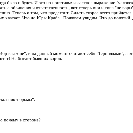
егда было и будет. И это по понятиям: известное выражение "челове
ть с обвинения и ответственности, вот теперь они и типа "не вор
мешно. Теперь о том, что предстоит. Сидеть скорее всего прийдется
оих хватает. Что до Юры Краба.. Поживем увидим. Что до понятий. 
"Вор в законе", и на данный момент считают себя "Терпиллами", а эт
хотят! Не бывает бывших воров.
чальник тюрьмы".
то почему в стороне?