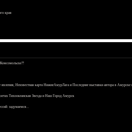
ого края
 Комсомольске?!
 явления, Неизвестная карта НижнеАмурЛага и Последние выставки автора в Амурске 
азетах Тихоокеанская Звезда и Наш Город Амурск
сий: задумаемся...