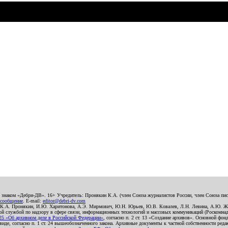
о знаком «Дебри-ДВ». 16+ Учредитель: Пронякин К.А. (член Союза журналистов России, член Союза писа
 сообщение
. E-mail:
editor@debri-dv.com
): К.А. Пронякин, И.Ю. Харитонова, А.Э. Мирмович, Ю.Н. Юрьев, Ю.В. Ковалев, Л.Н. Левина, А.Ю. Ж
 службой по надзору в сфере связи, информационных технологий и массовых коммуникаций (Роскомнадзо
5 «Об архивном деле в Российской Федерации»
, согласно п. 2 ст. 13 «Создание архивов». Основной фон
е, согласно п. 1 ст. 24 вышеобозначенного закона. Архивные документы к частной собственности редакци