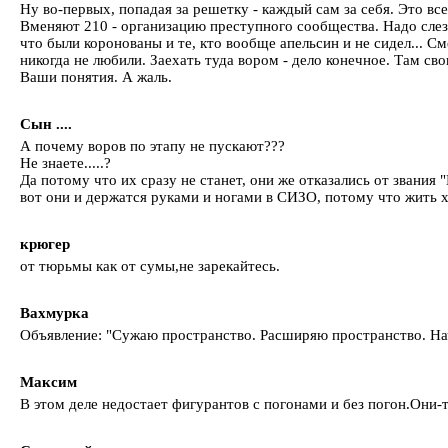
Ну во-первых, попадая за решетку - каждый сам за себя. Это вс
Вменяют 210 - организацию преступного сообщества. Надо слеза
что были коронованы и те, кто вообще апельсин и не сидел... С
никогда не любили. Заехать туда вором - дело конечное. Там св
Ваши понятия. А жаль.
Сын ....
А почему воров по этапу не пускают???
Не знаете.....?
Да потому что их сразу не станет, они же отказались от звания 
вот они и держатся руками и ногами в СИЗО, потому что жить 
крюгер
от тюрьмы как от сумы,не зарекайтесь.
Вахмурка
Объявление: "Сужаю пространство. Расширяю пространство. На
Максим
В этом деле недостает фигурантов с погонами и без погон.Они-