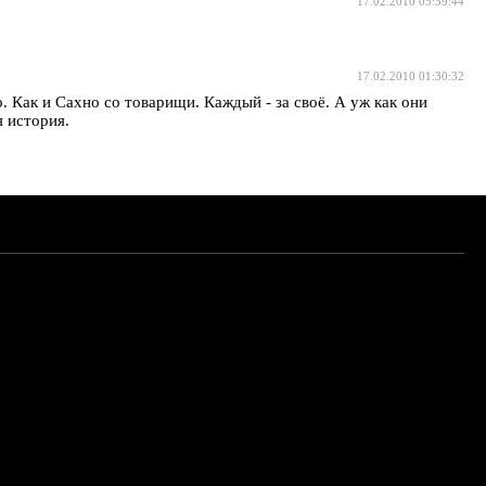
17.02.2010 05:59:44
17.02.2010 01:30:32
 Как и Сахно со товарищи. Каждый - за своё. А уж как они
 история.