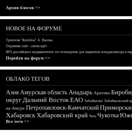
Архив блогов >>
НОВОЕ НА ФОРУМЕ
Трилогия "Китобои" А. Вахова.
Охранник спит - смена идёт
80% российского медиаконтента это телевидение для пациентов психдиспансера и на
Перейти на форум >>
ОБЛАКО ТЕГОВ
Бироби
Азия
Амурская область
Анадырь
Арктика
округ
Дальний Восток
ЕАО
Забайкалье
Забайкальский к
Приморски
Петропавловск-Камчатский
на-Амуре
Хабаровск
Хабаровский край
Чукотка
Южн
Чита
Все теги >>