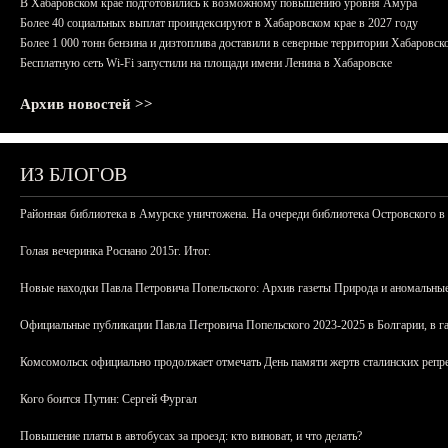
В Хабаровском крае подготовились к возможному повышению уровня Амура
Более 40 социальных выплат проиндексируют в Хабаровском крае в 2027 году
Более 1 000 тонн бензина и дизтоплива доставили в северные территории Хабаровск
Бесплатную сеть Wi-Fi запустили на площади имени Ленина в Хабаровске
Архив новостей >>
ИЗ БЛОГОВ
Районная библиотека в Амурске уничтожена. На очереди библиотека Островского в
Голая вечеринка Роснано 2015г. Итог.
Новые находки Павла Петровича Попельского: Архив газеты Природа и аномальные
Официальные публикации Павла Петровича Попельского 2023-2025 в Болгарии, в г
Комсомольск официально продолжает отмечать День памяти жертв сталинских репрес
Кого боится Путин: Сергей Фургал
Повышение платы в автобусах за проезд: кто виноват, и что делать?