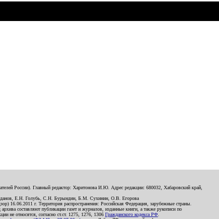
телей России). Главный редактор: Харитонова И.Ю. Адрес редакции: 680032, Хабаровский край,
данов, Е.Н. Голубь, С.Н. Бурындин, Б.М. Сухинин, О.В. Егорова
р) 16.06.2011 г. Территория распространения: Российская Федерация, зарубежные страны.
д архива составляют публикации газет и журналов, изданные книги, а также рукописи по
и не относятся, согласно ст.ст. 1275, 1276, 1306
Гражданского кодекса РФ
.