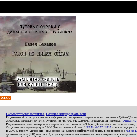
Пользовательское соглашение
,
Политика конфиденциальности
На данном сайте распространяется информация электронного периодического издания «Дебри-ДВ» с
Хабаровск, проспект 60-летия Октября, 88-46, т./ф.84212296081. Электронная приемная:
Отправить
Редакционный совет электронного периодического издания «Дебри-ДВ» (на общественных началах
Свидетельство о регистрации СМИ (Регистрационный номер)
ЭЛ № ФС77-45537
выдано Федеральной
В 2006 г. проект «Дебри-ДВ» был создан как электронный частный архив, в соответствии с
ФЗ № 12
дальневосточной (РФ) тематике. Доступ к архивным документам является открытым в электронном вид