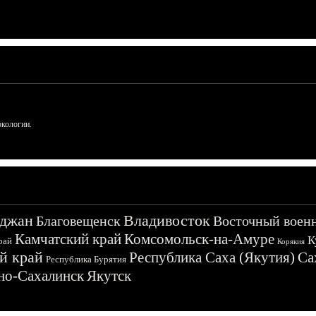
ркологии.
джан
Владивосток
Благовещенск
Восточный воен
Камчатский край
Комсомольск-на-Амуре
К
рай
Корякия
й край
Республика Саха (Якутия)
Са
Республика Бурятия
о-Сахалинск
Якутск