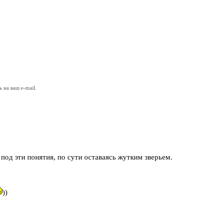
на ваш e-mail.
 под эти понятия, по сути оставаясь жутким зверьем.
))