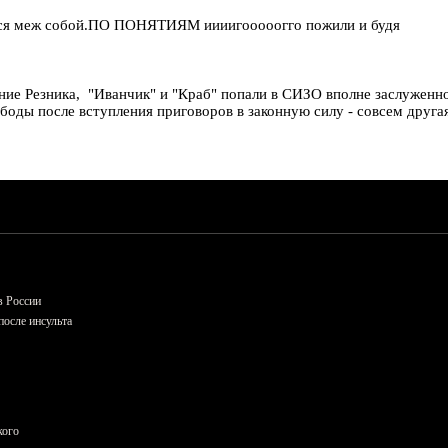
рутся меж собой.ПО ПОНЯТИЯМ иииигооооогго пожили и будя
ие Резника, "Иванчик" и "Краб" попали в СИЗО вполне заслуженно.
оды после вступления приговоров в законную силу - совсем другая
в России
осле инсульта
кого