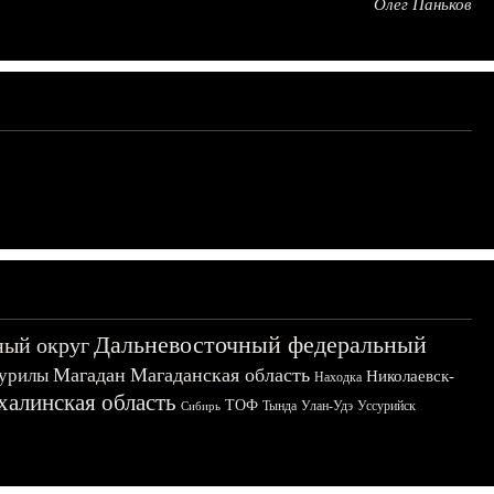
Олег Паньков
Дальневосточный федеральный
ный округ
Магадан
Магаданская область
урилы
Николаевск-
Находка
халинская область
ТОФ
Тында
Улан-Удэ
Уссурийск
Сибирь