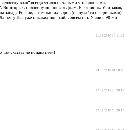
к человеку волк" всегда чтилось старыми уголовниками.
ы". Во-вторых, половину короновал Джем. Бакланщик. Учитывая,
 на западе России, а там наших воров (не путайти с воришками)
Да нет у Вас уже никаких понятий, совсем нет. Ушли с 90-ми
11.04.2010 17:11:39
о так сказать не попанятиям!
13.03.2010 01:58:47
17.02.2010 23:26:13
17.02.2010 10:26:13