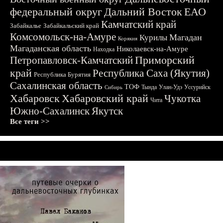
федеральный округ
Дальний Восток
ЕАО
Камчатский край
Забайкалье
Забайкальский край
Комсомольск-на-Амуре
Магадан
Курилы
Корякия
Магаданская область
Николаевск-на-Амуре
Находка
Приморский
Петропавловск-Камчатский
край
Республика Саха (Якутия)
Республика Бурятия
Сахалинская область
ТОФ
Тында
Улан-Удэ
Уссурийск
Сибирь
Хабаровск
Хабаровский край
Чукотка
Чита
Южно-Сахалинск
Якутск
Все теги >>