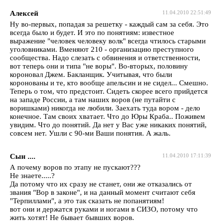
Алексей
11.04.2010 22:51:49
Ну во-первых, попадая за решетку - каждый сам за себя. Это
всегда было и будет. И это по понятиям: известное
выражение "человек человеку волк" всегда чтилось старыми
уголовниками. Вменяют 210 - организацию преступного
сообщества. Надо слезать с обвинения и ответственности,
вот теперь они и типа "не воры". Во-вторых, половину
короновал Джем. Бакланщик. Учитывая, что были
коронованы и те, кто вообще апельсин и не сидел... Смешно.
Теперь о том, что предстоит. Сидеть скорее всего прийдется
на западе России, а там наших воров (не путайти с
воришками) никогда не любили. Заехать туда вором - дело
конечное. Там своих хватает. Что до Юры Краба.. Поживем
увидим. Что до понятий. Да нет у Вас уже никаких понятий,
совсем нет. Ушли с 90-ми Ваши понятия. А жаль.
Сын ....
11.04.2010 17:11:39
А почему воров по этапу не пускают???
Не знаете.....?
Да потому что их сразу не станет, они же отказались от
звания "Вор в законе", и на данный момент считают себя
"Терпиллами", а это так сказать не попанятиям!
вот они и держатся руками и ногами в СИЗО, потому что
жить хотят! Не бывает бывших воров.