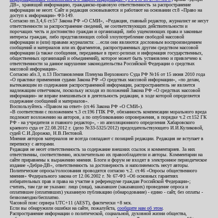
ДВ», хранящий информацию, гражданско-правовую ответственность за распространение
информации не несет. Сайт и редакция основываются и работают на основании ст.8 «Право на
доступ к информации» ФЗ-149.
Согласно пп.3,4,6 ст.57 Закона РФ «О СМИ», «Редакция, главный редактор, журналист не несут
ответственности за распространение сведений, не соответствующих действительности и
порочащих честь и достоинство граждан и организаций, либо ущемляющих права и законные
интересы граждан, либо представляющих собой злоупотребление свободой массовой
информации и (или) правами журналиста: ...если они являются дословным воспроизведением
сообщений и материалов или их фрагментов, распространенных другим средством массовой
информации (а также сообщения, переданные в пресс-релизах и информация государственных,
общественных организаций и объединений), которое может быть установлено и привлечено к
ответственности за данное нарушение законодательства Российской Федерации о средствах
массовой информации».
Согласно абз.3, п.13 Постановления Пленума Верховного Суда РФ №16 от 15 июня 2010 года
«О практике применения судами Закона РФ «О средствах массовой информации», «по делам,
вытекающим из содержания распространенной информации, распространитель не является
надлежащим ответчиком, поскольку исходя из положений Закона РФ «О средствах массовой
информации» не вправе вмешиваться в деятельность редакции, в ходе которой определяется
содержание сообщений и материалов».
Воспользуйтесь «Правом на ответ» (ст.46 Закона РФ «О СМИ»).
«В соответствии с положением ч.3 ст.196 ГПК РФ, обязанность компенсации морального вреда
подлежит возложению на авторов, а по опубликованию опровержения, в порядке ч.2 ст.152 ГК
РФ - на учредителя и главного редактор», - из апелляционного определения Хабаровского
краевого суда от 22.08.2012 г. (дело №33-5325/2012) председательствующего И.И.Куликовой,
судей С.И.Дорожко, Н.В.Пестовой.
Мнения авторов материалов не всегда совпадают с позицией редакции. Редакция не вступает в
переписку с авторами.
Редакция не несет ответственность за содержание внешних ссылок и комментариев. За них
ответственны, соответственно, исключительно их правообладатели и авторы. Комментарии на
сайте приравнены к выражению мнения. Блоги и форум не входят в электронное периодическое
издание «Дебри-ДВ», ответственность за достоверность и наполняемость несут авторы.
Политические опросы/голосования проводятся согласно ч.2. ст.46 «Опросы общественного
мнения» Федерального закона от 12.06.2002 г. № 67-ФЗ «Об основных гарантиях
избирательных прав и права на участие в референдуме граждан Российской Федерации»;
считать, там где не указано: лицо (лица), заказавшее (заказавших) проведение опроса и
оплатившее (оплативших) указанную публикацию (обнародование) - едино - сайт, без оплаты -
безвозмездно/бесплатно.
Часовой пояс сервера UTC+11 (AEST), фактически +8 мск.
Если вы обнаружили ошибки на сайте, пожалуйста,
сообщите нам об этом
.
Распространение информации о политической, социальной, духовной жизни общества,