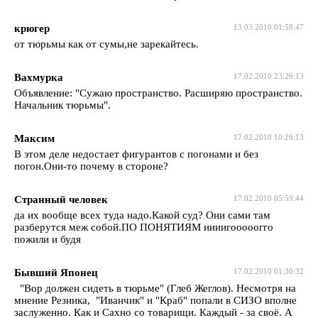
крюгер
13.03.2010 01:58:47
от тюрьмы как от сумы,не зарекайтесь.
Вахмурка
17.02.2010 23:26:13
Объявление: "Сужаю пространство. Расширяю пространство.
Начальник тюрьмы".
Максим
17.02.2010 10:26:13
В этом деле недостает фигурантов с погонами и без
погон.Они-то почему в стороне?
Странный человек
17.02.2010 05:59:44
да их вообще всех туда надо.Какой суд? Они сами там
разберутся меж собой.ПО ПОНЯТИЯМ иииигооооогго
пожили и будя
Бывший Японец
17.02.2010 01:30:32
"Вор должен сидеть в тюрьме" (Глеб Жеглов). Несмотря на
мнение Резника, "Иванчик" и "Краб" попали в СИЗО вполне
заслуженно. Как и Сахно со товарищи. Каждый - за своё. А