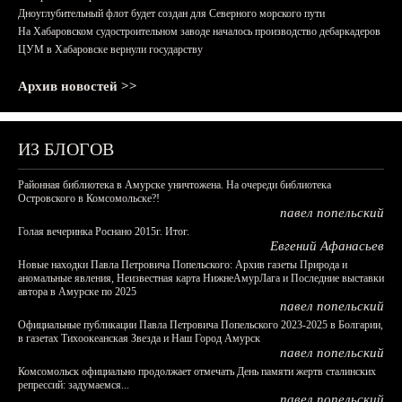
Дноуглубительный флот будет создан для Северного морского пути
На Хабаровском судостроительном заводе началось производство дебаркадеров
ЦУМ в Хабаровске вернули государству
Архив новостей >>
ИЗ БЛОГОВ
Районная библиотека в Амурске уничтожена. На очереди библиотека
Островского в Комсомольске?!
павел попельский
Голая вечеринка Роснано 2015г. Итог.
Евгений Афанасьев
Новые находки Павла Петровича Попельского: Архив газеты Природа и
аномальные явления, Неизвестная карта НижнеАмурЛага и Последние выставки
автора в Амурске по 2025
павел попельский
Официальные публикации Павла Петровича Попельского 2023-2025 в Болгарии,
в газетах Тихоокеанская Звезда и Наш Город Амурск
павел попельский
Комсомольск официально продолжает отмечать День памяти жертв сталинских
репрессий: задумаемся...
павел попельский