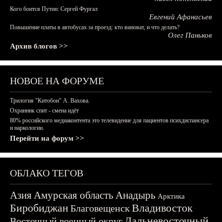
Кого боится Путин: Сергей Фургал
Евгений Афанасьев
Повышение платы в автобусах за проезд: кто виноват, и что делать?
Олег Паньков
Архив блогов >>
НОВОЕ НА ФОРУМЕ
Трилогия "Китобои" А. Вахова.
Охранник спит - смена идёт
80% российского медиаконтента это телевидение для пациентов психдиспансера
и наркологии.
Перейти на форум >>
ОБЛАКО ТЕГОВ
Азия
Амурская область
Анадырь
Арктика
Биробиджан
Владивосток
Благовещенск
Дальневосточный
Восточный военный округ