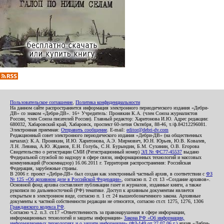
Пользовательское соглашение
,
Политика конфиденциальности
На данном сайте распространяется информация электронного периодического издания «Дебри-
ДВ» со знаком «Дебри-ДВ». 16+ Учредитель: Пронякин К.А. (член Союза журналистов
России, член Союза писателей России). Главный редактор: Харитонова И.Ю. Адрес редакции:
680032, Хабаровский край, Хабаровск, проспект 60-летия Октября, 88-46, т./ф.84212296081.
Электронная приемная:
Отправить сообщение
. E-mail:
editor@debri-dv.com
Редакционный совет электронного периодического издания «Дебри-ДВ» (на общественных
началах): К.А. Пронякин, И.Ю. Харитонова, А.Э. Мирмович, Ю.Н. Юрьев, Ю.В. Ковалев,
Л.Н. Левина, А.Ю. Жданов, Е.Н. Голубь, С.Н. Бурындин, Б.М. Сухинин, О.В. Егорова
Свидетельство о регистрации СМИ (Регистрационный номер)
ЭЛ № ФС77-45537
выдано
Федеральной службой по надзору в сфере связи, информационных технологий и массовых
коммуникаций (Роскомнадзор) 16.06.2011 г. Территория распространения: Российская
Федерация, зарубежные страны.
В 2006 г. проект «Дебри-ДВ» был создан как электронный частный архив, в соответствии с
ФЗ
№ 125 «Об архивном деле в Российской Федерации»
, согласно п. 2 ст. 13 «Создание архивов».
Основной фонд архива составляют публикации газет и журналов, изданные книги, а также
рукописи по дальневосточной (РФ) тематике. Доступ к архивным документам является
открытым в электронном виде, согласно п. 1 ст. 24 вышеобозначенного закона. Архивные
документы к частной собственности редакции не относятся, согласно ст.ст. 1275, 1276, 1306
Гражданского кодекса РФ
.
Согласно ч.2. п.3. ст.17 «Ответственность за правонарушения в сфере информации,
информационных технологий и защиты информации»
Закона РФ «Об информации,
информационных технологиях и о защите информации» (ФЗ-149 от 27.07.06 г.)
архив «Дебри-