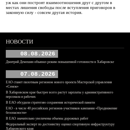
уж как они построят взаимоотношения друг с другом в
местах лишения свободы после вступления приговоров в
законную силу - совсем другая история.
НОВОСТИ
08.08.2026
Дмитрий Демешин объявил режим повышенной готовности в Хабаровске
07.08.2026
ЕАО станет пилотным регионом нового проекта Мастерской управления
«Сенеж»
В Хабаровском крае быстрее всего растут зарплаты у административного
персонала и рабочих
В ЕАО обсудили стратегию сохранения исторической памяти
ЕАО - в числе 40 российских регионов-участников кампании «Продвижение
безопасности»
В ЕАО значительно увеличены объемы дорожных работ
Федеральный эксперт по достоинству оценил спортивную инфраструктуру
Хабаровского края