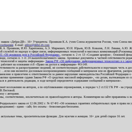
о знаком «Дебри-ДВ». 16+ Учредитель: Пронякин К.А. (член Союза журналистов России, член Союза писа
 сообщение
. E-mail:
editor@debri-dv.com
): К.А. Пронякин, И.Ю. Харитонова, А.Э. Мирмович, Ю.Н. Юрьев, Ю.В. Ковалев, Л.Н. Левина, А.Ю. Ж
 службой по надзору в сфере связи, информационных технологий и массовых коммуникаций (Роскомнадзо
5 «Об архивном деле в Российской Федерации»
, согласно п. 2 ст. 13 «Создание архивов». Основной фон
е, согласно п. 1 ст. 24 вышеобозначенного закона. Архивные документы к частной собственности редакци
ых технологий и защиты информации»
Закона РФ «Об информации, информационных технологиях и о защите
и работают на основании ст.8 «Право на доступ к информации» ФЗ-149.
етственности за распространение сведений, не соответствующих действительности и порочащих честь и д
 ...если они являются дословным воспроизведением сообщений и материалов или их фрагментов, распро
новлено и привлечено к ответственности за данное нарушение законодательства Российской Федерации о
актике применения судами Закона РФ «О средствах массовой информации», «по делам, вытекающим из со
ся в деятельность редакции, в ходе которой определяется содержание сообщений и материалов».
жит возложению на авторов, а по опубликованию опровержения, в порядке ч.2 ст.152 ГК РФ - на учредит
.В.Пестовой.
ску с авторами.
енны, соответственно, исключительно их правообладатели и авторы. Комментарии на сайте приравнены к
дерального закона от 12.06.2002 г. № 67-ФЗ «Об основных гарантиях избирательных прав и права на уча
дование) - едино - сайт, без оплаты - безвозмездно/бесплатно.
 актуальные темы, просветительские функции. Для мужчин и женщин. 16+ для детей старше 16 лет.