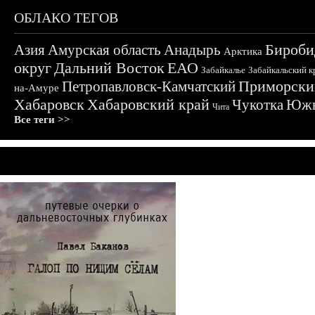
ОБЛАКО ТЕГОВ
Бироби
Азия
Амурская область
Анадырь
Арктика
округ
Дальний Восток
ЕАО
Забайкалье
Забайкальский к
Приморски
Петропавловск-Камчатский
на-Амуре
Хабаровск
Хабаровский край
Чукотка
Южн
Чита
Все теги >>