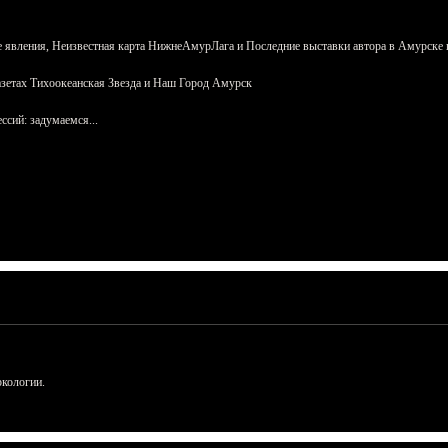
 явления, Неизвестная карта НижнеАмурЛага и Последние выставки автора в Амурске 
азетах Тихоокеанская Звезда и Наш Город Амурск
сий: задумаемся...
ркологии.