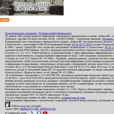
Пользовательское соглашение
,
Политика конфиденциальности
На данном сайте распространяется информация электронного периодического издания «Дебри-ДВ» с
Хабаровск, проспект 60-летия Октября, 88-46, т./ф.84212296081. Электронная приемная:
Отправить
Редакционный совет электронного периодического издания «Дебри-ДВ» (на общественных началах
Свидетельство о регистрации СМИ (Регистрационный номер)
ЭЛ № ФС77-45537
выдано Федеральной
В 2006 г. проект «Дебри-ДВ» был создан как электронный частный архив, в соответствии с
ФЗ № 12
дальневосточной (РФ) тематике. Доступ к архивным документам является открытым в электронном вид
Согласно ч.2. п.3. ст.17 «Ответственность за правонарушения в сфере информации, информационн
правовую ответственность за распространение информации не несет. Сайт и редакция основываются 
Согласно пп.3,4,6 ст.57 Закона РФ «О СМИ», «Редакция, главный редактор, журналист не несут отв
представляющих собой злоупотребление свободой массовой информации и (или) правами журналиста:
и информация государственных, общественных организаций и объединений), которое может быть уста
Согласно абз.3, п.13 Постановления Пленума Верховного Суда РФ №16 от 15 июня 2010 года «О пр
поскольку исходя из положений Закона РФ «О средствах массовой информации» не вправе вмешивать
Воспользуйтесь «Правом на ответ» (ст.46 Закона РФ «О СМИ»).
«В соответствии с положением ч.3 ст.196 ГПК РФ, обязанность компенсации морального вреда подле
22.08.2012 г. (дело №33-5325/2012) председательствующего И.И.Куликовой, судей С.И.Дорожко, Н
Мнения авторов материалов не всегда совпадают с позицией редакции. Редакция не вступает в перепи
Редакция не несет ответственность за содержание внешних ссылок и комментариев. За них ответств
ответственность за достоверность и наполняемость несут авторы.
Политические опросы/голосования проводятся согласно ч.2. ст.46 «Опросы общественного мнения» Фе
заказавшее (заказавших) проведение опроса и оплатившее (оплативших) указанную публикацию (обнаро
Часовой пояс сервера UTC+11 (AEST), фактически +8 мск.
Если вы обнаружили ошибки на сайте, пожалуйста,
сообщите нам об этом
.
Распространение информации о политической, социальной, духовной жизни общества, публикации на
СМИ не получает субсидий.
Адреса сайта:
DEBRI-DV.COM
,
DEBRI-DV.RU
.
В социальных сетях: