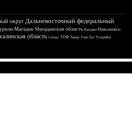
Дальневосточный федеральный
ный округ
Магадан
Магаданская область
урилы
Николаевск-
Находка
халинская область
ТОФ
Тында
Улан-Удэ
Уссурийск
Сибирь