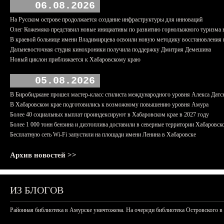
06.08.2026
На Русском острове продолжается создание инфраструктуры для инноваций
Олег Кожемяко представил новые инициативы по развитию горнолыжного туризма 
В краевой больнице имени Владимирцева освоили новую методику восстановления п
Дальневосточная студия кинохроники получила поддержку Дмитрия Демешина
Новый циклон приближается к Хабаровскому краю
05.08.2026
В Биробиджане прошел мастер-класс стилиста международного уровня Алекса Датс
В Хабаровском крае подготовились к возможному повышению уровня Амура
Более 40 социальных выплат проиндексируют в Хабаровском крае в 2027 году
Более 1 000 тонн бензина и дизтоплива доставили в северные территории Хабаровск
Бесплатную сеть Wi-Fi запустили на площади имени Ленина в Хабаровске
Архив новостей >>
ИЗ БЛОГОВ
Районная библиотека в Амурске уничтожена. На очереди библиотека Островского в