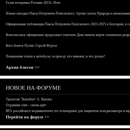
Голая вечеринка Роснано 2015г. Итог.
Новые находки Павла Петровича Попельского: Архив газеты Природа и аномальные
Официальные публикации Павла Петровича Попельского 2023-2025 в Болгарии, в г
Комсомольск официально продолжает отмечать День памяти жертв сталинских репрес
Кого боится Путин: Сергей Фургал
Повышение платы в автобусах за проезд: кто виноват, и что делать?
Архив блогов >>
НОВОЕ НА ФОРУМЕ
Трилогия "Китобои" А. Вахова.
Охранник спит - смена идёт
80% российского медиаконтента это телевидение для пациентов психдиспансера и на
Перейти на форум >>