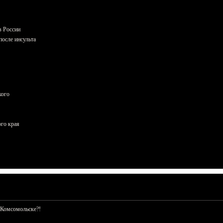
в России
осле инсульта
кого
ого края
 Комсомольске?!