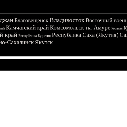
джан
Владивосток
Благовещенск
Восточный воен
Камчатский край
Комсомольск-на-Амуре
К
рай
Корякия
й край
Республика Саха (Якутия)
Са
Республика Бурятия
о-Сахалинск
Якутск