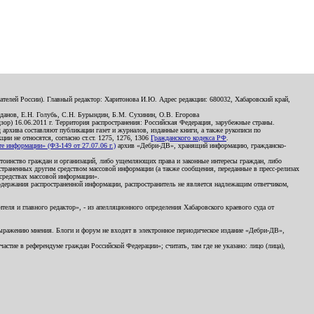
телей России). Главный редактор: Харитонова И.Ю. Адрес редакции: 680032, Хабаровский край,
данов, Е.Н. Голубь, С.Н. Бурындин, Б.М. Сухинин, О.В. Егорова
р) 16.06.2011 г. Территория распространения: Российская Федерация, зарубежные страны.
д архива составляют публикации газет и журналов, изданные книги, а также рукописи по
и не относятся, согласно ст.ст. 1275, 1276, 1306
Гражданского кодекса РФ
.
 информации» (ФЗ-149 от 27.07.06 г.)
архив «Дебри-ДВ», хранящий информацию, гражданско-
остоинство граждан и организаций, либо ущемляющих права и законные интересы граждан, либо
страненных другим средством массовой информации (а также сообщения, переданные в пресс-релизах
 средствах массовой информации».
держания распространенной информации, распространитель не является надлежащим ответчиком,
еля и главного редактор», - из апелляционного определения Хабаровского краевого суда от
 выражению мнения. Блоги и форум не входят в электронное периодическое издание «Дебри-ДВ»,
стие в референдуме граждан Российской Федерации»; считать, там где не указано: лицо (лица),